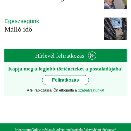
Egészségünk
Málló idő
Hírlevél feliratkozás
Kapja meg a legjobb történeteket a postaládájába!
Feliratkozás
A feliratkozással Ön elfogadta a
Szabályzatunkat
Impresszum
Online médiaajánlat
Print médiaajánlat
Adatvédelmi tájékoztató