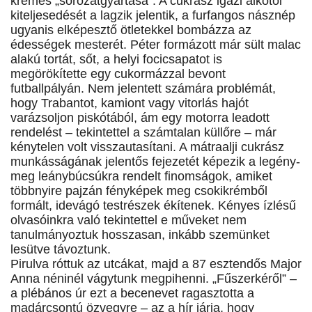
krémes „sorozatgyártása”. A cukrász igazi alkotói
kiteljesedését a lagzik jelentik, a furfangos násznép
ugyanis elképesztő ötletekkel bombázza az
édességek mesterét. Péter formázott már sült malac
alakú tortát, sőt, a helyi focicsapatot is
megörökítette egy cukormázzal bevont
futballpályán. Nem jelentett számára problémát,
hogy Trabantot, kamiont vagy vitorlás hajót
varázsoljon piskótából, ám egy motorra leadott
rendelést – tekintettel a számtalan küllőre – már
kénytelen volt visszautasítani. A mátraalji cukrász
munkásságának jelentős fejezetét képezik a legény-
meg leánybúcsúkra rendelt finomságok, amiket
többnyire pajzán fényképek meg csokikrémből
formált, idevágó testrészek ékítenek. Kényes ízlésű
olvasóinkra való tekintettel e műveket nem
tanulmányoztuk hosszasan, inkább szemünket
lesütve távoztunk.
Pirulva róttuk az utcákat, majd a 87 esztendős Major
Anna néninél vágytunk megpihenni. „Fűszerkéről” –
a plébános úr ezt a becenevet ragasztotta a
madárcsontú özvegyre – az a hír járja, hogy