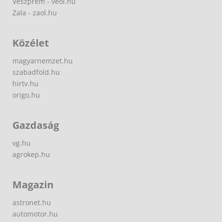
Veszprém - veol.hu
Zala - zaol.hu
Közélet
magyarnemzet.hu
szabadfold.hu
hirtv.hu
origo.hu
Gazdaság
vg.hu
agrokep.hu
Magazin
astronet.hu
automotor.hu