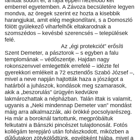
fahidat sodort el, a rajta éppen nézelődő két
emberrel egyetemben. A Závoza becsületére legyen
mondva, az öregek szerint ez hozta a kisebbik
harangjukat, amit elég megkondítani, s a Domoszló
fölött gyülekező viharfelhők eltakarodnak a
szomszédos – kevésbé szerencsés – települések
felé.
Az „égi protekciót” erősíti
Szent Demeter, a pásztorok – s egyben a falu
templomának – védőszentje. Hajdan nagy
rokonszenvvel emlegették errefelé – idézte fel
gyerekkori emlékeit a 72 esztendős Szabó József –,
mivel a neve napján hajtották haza a jószágot a
határból a juhászok, kondások meg szamarasok,
akik a „beszorulás” ürügyén kedvükre
lakmározhattak a népházban. Talán ittak is valamit,
ugyanis a „Neki mindennap Demeter van” mondást
máig arra alkalmazzák, aki örökké pocsolyarészeg.
Ha már a boroknál tartottunk, megpróbáltuk
felkutatni a Bánszki pincészet tulajdonosát. Fotós
kollégám terepjáró után fohászkodott, miközben a
dűlőutakon zötykölődtünk, egyébként hiába, mivel a