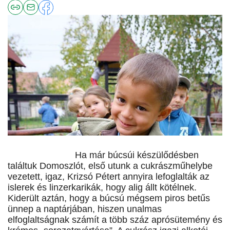
Ha már búcsúi készülődésben
találtuk Domoszlót, első utunk a cukrászműhelybe
vezetett, igaz, Krizsó Pétert annyira lefoglalták az
islerek és linzerkarikák, hogy alig állt kötélnek.
Kiderült aztán, hogy a búcsú mégsem piros betűs
ünnep a naptárjában, hiszen unalmas
elfoglaltságnak számít a több száz aprósütemény és