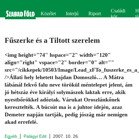
Családi
H
Közélet
Interjú
Riport
kör
tá
Fűszerke és a Tiltott szerelem
<img height="74" hspace="2" width="120"
align="right" vspace="2" border="0" alt=""
src="/cikkepek/10503/Image/Lead_zFTo_fuszerke_es_a_
/>Állati hely lehetett hajdan Domoszló… A Mátra
lábánál fekvő falu neve törökül méntelepet jelent, ám
jó hétszáz éve királyi solymászok laktak erre, akik
nyestbőrökkel adóztak. Várukat Oroszlánkőnek
keresztelték. A búcsút ma is a juhtor idején, azaz
Demeter napján tartják, pedig jószág már nemigen
akad errefelé.
Egyéb
Palágyi Edit
2007. 10. 26.