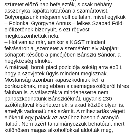
szüretet előző nap befejezték, s csak néhány
asszonyka kapálta kitartóan a szamártövist.
Bolyongásunk mégsem volt céltalan, mivel egyikük
– Polonkai Györgyné Annus – lelkes Szabad Föld-
előfizetőnek bizonyult, s ezt rögvest
megköszönhettük neki.
– Hol van az már, amikor a KGST mindent
felvásárolt a „szemetet a szemétért” elv alapján! –
sóhajtott később a pincéjében Bánszki Sándor, a
hegyközség elnöke.
A mátraalji borok piaci pozíciója sokáig arra épült,
hogy a szovjetek úgyis mindent megisznak.
Mostanság azonban kapaszkodniuk kell a
borászoknak, még ebben a csemegeszőlőjéről híres
faluban is. A választékra mindenesetre nem
panaszkodhatunk Bánszkiéknál, ugyanis 230
szőlőfajtával kísérleteznek, s akad köztük olyan is,
amelyik vadonatújnak számít. A miheztartás végett
előkerül egy palack az aszúhoz hasonló aranyló
italból. Nem azért tanulmányozzuk behatóan, mert
különösen magas alkoholfokkal áldották meg,