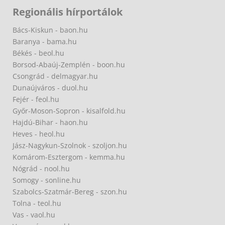
Regionális hírportálok
Bács-Kiskun - baon.hu
Baranya - bama.hu
Békés - beol.hu
Borsod-Abaúj-Zemplén - boon.hu
Csongrád - delmagyar.hu
Dunaújváros - duol.hu
Fejér - feol.hu
Győr-Moson-Sopron - kisalfold.hu
Hajdú-Bihar - haon.hu
Heves - heol.hu
Jász-Nagykun-Szolnok - szoljon.hu
Komárom-Esztergom - kemma.hu
Nógrád - nool.hu
Somogy - sonline.hu
Szabolcs-Szatmár-Bereg - szon.hu
Tolna - teol.hu
Vas - vaol.hu