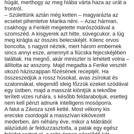
húgát, merthogy az meg hiába várta haza az urát a
frontról.
– Születtünk aztán még ketten – magyarázta az
ecsetet pihentetve Marika néni. – Azaz hárman,
csakhogy a Ferikét megetette marószódával a
szomszéd. A kisgyerek azt hitte, süvegcukor, a lúg
meg kirágta az összes belecskéjét. Kilenc orvos
boncolta, s nagyot néztek, mert három embernek
sincs annyi esze, amennyit a fiúcska fejecskéjében
találtak. Ha megnő, akár miniszter is lehetett volna –
állította az asszony. Majd megadta a Ferike vesztét
okozó háziszappan főzésének receptjét. Ha
összeszedjük a rossz húsokat, avas zsírokat és
szalonnákat, elegendő ideig főzzük ezeket szódával
egy üstben, majd a masszát kiöntjük a teknőbe
terített vizes ruhára, s később feldaraboljuk, esetleg
nem kell pénzt adnunk intelligens mosóporra.
A falut a Závoza szeli ketté. Most vékony kis
erecske csordogál a masszívan kikövezett
mederben, ám néhány éve, mikor a Mátrából
alázúduló ár felduzzasztotta, a patak egy egész