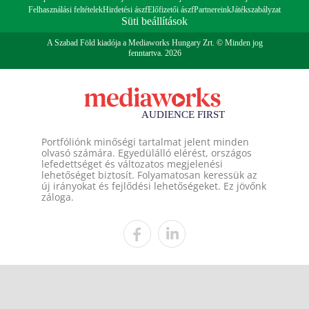
Felhasználási feltételek
Hirdetési ászf
Előfizetői ászf
Partnereink
Játékszabályzat
Süti beállítások
A Szabad Föld kiadója a Mediaworks Hungary Zrt. © Minden jog
fenntartva. 2026
Portfóliónk minőségi tartalmat jelent minden
olvasó számára. Egyedülálló elérést, országos
lefedettséget és változatos megjelenési
lehetőséget biztosít. Folyamatosan keressük az
új irányokat és fejlődési lehetőségeket. Ez jövőnk
záloga.