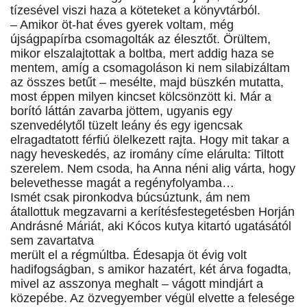
tízesével viszi haza a köteteket a könyvtárból.
– Amikor öt-hat éves gyerek voltam, még
újságpapírba csomagolták az élesztőt. Örültem,
mikor elszalajtottak a boltba, mert addig haza se
mentem, amíg a csomagoláson ki nem silabizáltam
az összes betűt – mesélte, majd büszkén mutatta,
most éppen milyen kincset kölcsönzött ki. Már a
borító láttán zavarba jöttem, ugyanis egy
szenvedélytől tüzelt leány és egy igencsak
elragadtatott férfiú ölelkezett rajta. Hogy mit takar a
nagy heveskedés, az iromány címe elárulta: Tiltott
szerelem. Nem csoda, ha Anna néni alig várta, hogy
belevethesse magát a regényfolyamba…
Ismét csak pironkodva búcsúztunk, ám nem
átallottuk megzavarni a kerítésfestegetésben Horján
Andrásné Máriát, aki
Kócos kutya kitartó ugatásától
sem zavartatva
merült el a régmúltba. Édesapja öt évig volt
hadifogságban, s amikor hazatért, két árva fogadta,
mivel az asszonya meghalt – vágott mindjárt a
közepébe. Az özvegyember végül elvette a felesége