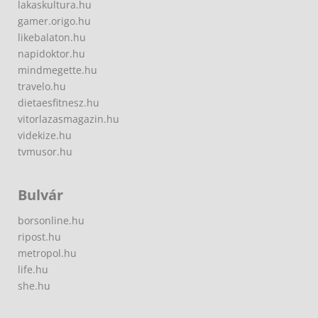
lakaskultura.hu
gamer.origo.hu
likebalaton.hu
napidoktor.hu
mindmegette.hu
travelo.hu
dietaesfitnesz.hu
vitorlazasmagazin.hu
videkize.hu
tvmusor.hu
Bulvár
borsonline.hu
ripost.hu
metropol.hu
life.hu
she.hu