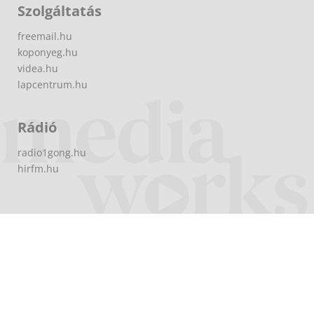
Szolgáltatás
freemail.hu
koponyeg.hu
videa.hu
lapcentrum.hu
Rádió
radio1gong.hu
hirfm.hu