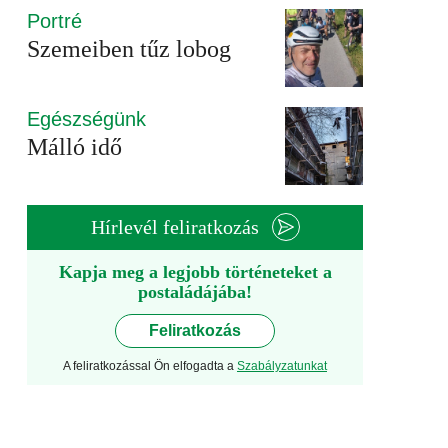
Portré
Szemeiben tűz lobog
Egészségünk
Málló idő
Hírlevél feliratkozás
Kapja meg a legjobb történeteket a
postaládájába!
Feliratkozás
A feliratkozással Ön elfogadta a
Szabályzatunkat