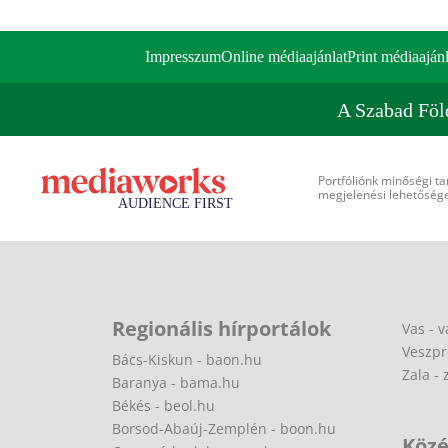
Impresszum
Online médiaajánlat
Print médiaajánl
A Szabad Föl
Portfóliónk minőségi ta
megjelenési lehetőséget
Regionális hírportálok
Vas - v
Veszpr
Bács-Kiskun - baon.hu
Zala - 
Baranya - bama.hu
Békés - beol.hu
Borsod-Abaúj-Zemplén - boon.hu
Közé