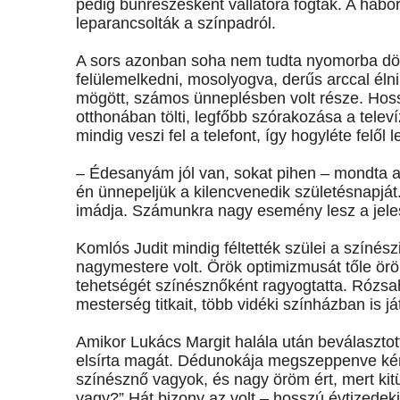
pedig bűnrészesként vallatóra fogták. A háb
leparancsolták a színpadról.
A sors azonban soha nem tudta nyomorba dönt
felülemelkedni, mosolyogva, derűs arccal élni
mögött, számos ünneplésben volt része. Hossz
otthonában tölti, legfőbb szórakozása a telev
mindig veszi fel a telefont, így hogyléte felől
– Édesanyám jól van, sokat pihen – mondta a
én ünnepeljük a kilencvenedik születésnapjá
imádja. Számunkra nagy esemény lesz a jeles
Komlós Judit mindig féltették szülei a színés
nagymestere volt. Örök optimizmusát tőle örö
tehetségét színésznőként ragyogtatta. Rózs
mesterség titkait, több vidéki színházban is 
Amikor Lukács Margit halála után beválasztott
elsírta magát. Dédunokája megszeppenve kérde
színésznő vagyok, és nagy öröm ért, mert kitün
vagy?” Hát bizony az volt – hosszú évtizedeki