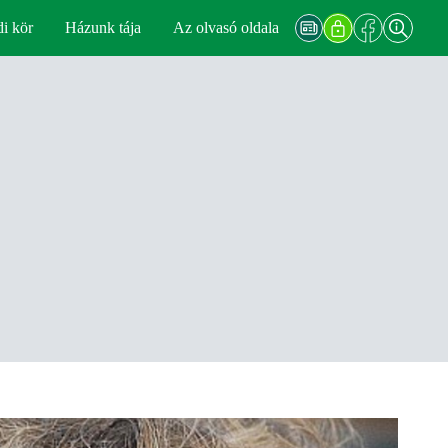
di kör
Házunk tája
Az olvasó oldala