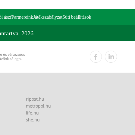
ői ászf
Partnereink
Játékszabályzat
Süti beállítások
ntartva. 2026
t és változatos
övőnk záloga.
ripost.hu
metropol.hu
life.hu
she.hu