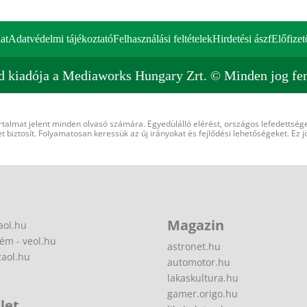
at
Adatvédelmi tájékoztató
Felhasználási feltételek
Hirdetési ászf
Előfizet
d kiadója a Mediaworks Hungary Zrt. © Minden jog fen
rtalmat jelent minden olvasó számára. Egyedülálló elérést, országos lefedettsége
 biztosít. Folyamatosan keressük az új irányokat és fejlődési lehetőségeket. Ez j
Magazin
aol.hu
ém - veol.hu
astronet.hu
zaol.hu
automotor.hu
lakaskultura.hu
gamer.origo.hu
let