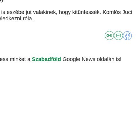
is eszébe jut valakinek, hogy kitüntessék. Komlós Juci
edkezni róla...
vess minket a
Szabadföld
Google News oldalán is!