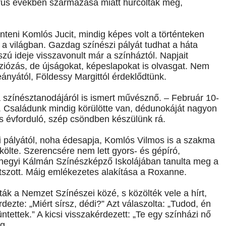
orús években származása miatt hurcolták meg,
eni Komlós Jucit, mindig képes volt a történteken
 a világban. Gazdag színészi pályát tudhat a háta
ú ideje visszavonult már a színháztól. Napjait
íziózás, de újságokat, képeslapokat is olvasgat. Nem
 leányától, Földessy Margittól érdeklődtünk.
 színésztanodájáról is ismert művésznő. – Február 10-
t. Családunk mindig körülötte van, dédunokáját nagyon
 évforduló, szép csöndben készülünk rá.
zi pályától, noha édesapja, Komlós Vilmos is a szakma
költe. Szerencsére nem lett gyors- és gépíró,
ahegyi Kálmán Színészképző Iskolájában tanulta meg a
játszott. Máig emlékezetes alakítása a Roxanne.
ák a Nemzet Színészei közé, s közölték vele a hírt,
zte: „Miért sírsz, dédi?” Azt válaszolta: „Tudod, én
tettek.” A kicsi visszakérdezett: „Te egy színházi nő
g.