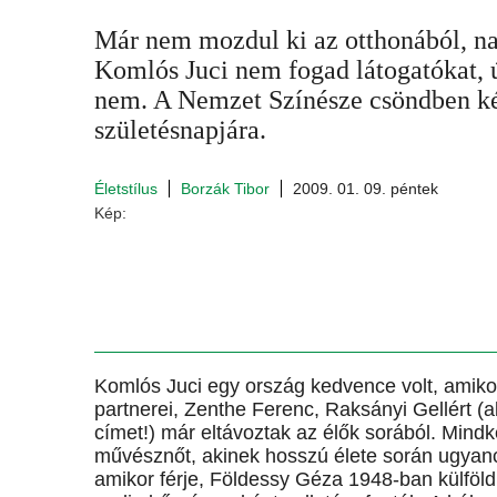
Már nem mozdul ki az otthonából, napj
Komlós Juci nem fogad látogatókat, 
nem. A Nemzet Színésze csöndben ké
születésnapjára.
Életstílus
Borzák Tibor
2009. 01. 09. péntek
Kép:
Komlós Juci egy ország kedvence volt, amiko
partnerei, Zenthe Ferenc, Raksányi Gellért (
címet!) már eltávoztak az élők sorából. Mindk
művésznőt, akinek hosszú élete során ugyancsa
amikor férje, Földessy Géza 1948-ban külföld