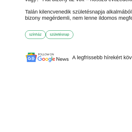
Talán kilencvenedik születésnapja alkalmából 
bizony megérdemli, nem lenne ildomos megfel
színház
születésnap
A legfrissebb hírekért kö