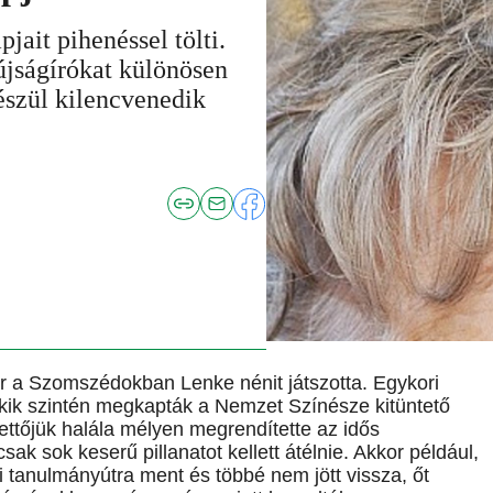
ait pihenéssel tölti.
újságírókat különösen
szül kilencvenedik
r a Szomszédokban Lenke nénit játszotta. Egykori
akik szintén megkapták a Nemzet Színésze kitüntető
ettőjük halála mélyen megrendítette az idős
k sok keserű pillanatot kellett átélnie. Akkor például,
i tanulmányútra ment és többé nem jött vissza, őt