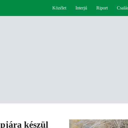
Közélet
Interjú
Riport
Csalá
apjára készül