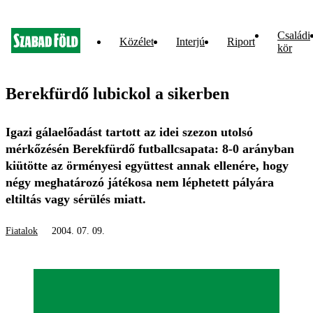
Családi
Közélet
Interjú
Riport
kör
Berekfürdő lubickol a sikerben
Igazi gálaelőadást tartott az idei szezon utolsó
mérkőzésén Berekfürdő futballcsapata: 8-0 arányban
kiütötte az örményesi együttest annak ellenére, hogy
négy meghatározó játékosa nem léphetett pályára
eltiltás vagy sérülés miatt.
Fiatalok
2004. 07. 09.