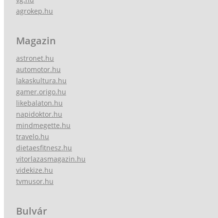
agrokep.hu
Magazin
astronet.hu
automotor.hu
lakaskultura.hu
gamer.origo.hu
likebalaton.hu
napidoktor.hu
mindmegette.hu
travelo.hu
dietaesfitnesz.hu
vitorlazasmagazin.hu
videkize.hu
tvmusor.hu
Bulvár