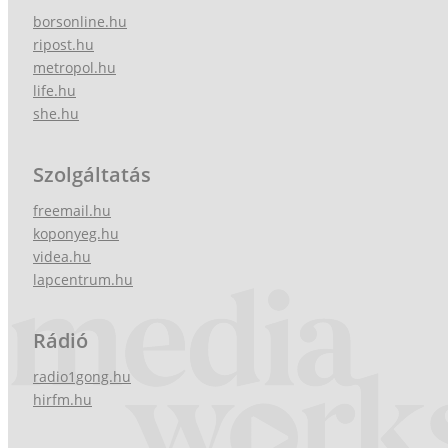
borsonline.hu
ripost.hu
metropol.hu
life.hu
she.hu
Szolgáltatás
freemail.hu
koponyeg.hu
videa.hu
lapcentrum.hu
Rádió
radio1gong.hu
hirfm.hu