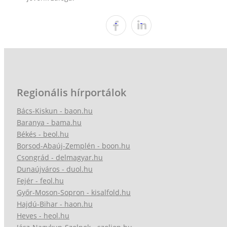
Regionális hírportálok
Bács-Kiskun - baon.hu
Baranya - bama.hu
Békés - beol.hu
Borsod-Abaúj-Zemplén - boon.hu
Csongrád - delmagyar.hu
Dunaújváros - duol.hu
Fejér - feol.hu
Győr-Moson-Sopron - kisalfold.hu
Hajdú-Bihar - haon.hu
Heves - heol.hu