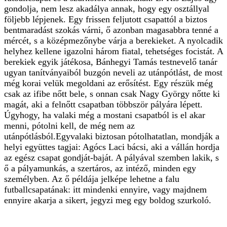
gondolja, nem lesz akadálya annak, hogy egy osztállyal
följebb lépjenek. Egy frissen feljutott csapattól a biztos
bentmaradást szokás várni, ő azonban magasabbra tenné a
mércét, s a középmezőnybe várja a berekieket. A nyolcadik
helyhez kellene igazolni három fiatal, tehetséges focistát. A
berekiek egyik játékosa, Bánhegyi Tamás testnevelő tanár
ugyan tanítványaiból buzgón neveli az utánpótlást, de most
még korai velük megoldani az erősítést. Egy részük még
csak az ifibe nőtt bele, s onnan csak Nagy György nőtte ki
magát, aki a felnőtt csapatban többször pályára lépett.
Úgyhogy, ha valaki még a mostani csapatból is el akar
menni, pótolni kell, de még nem az
utánpótlásból.Egyvalaki biztosan pótolhatatlan, mondják a
helyi együttes tagjai: Agócs Laci bácsi, aki a vállán hordja
az egész csapat gondját-baját. A pályával szemben lakik, s
ő a pályamunkás, a szertáros, az intéző, minden egy
személyben. Az ő példája jelképe lehetne a falu
futballcsapatának: itt mindenki ennyire, vagy majdnem
ennyire akarja a sikert, jegyzi meg egy boldog szurkoló.