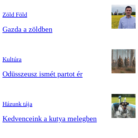
Zöld Föld
Gazda a zöldben
Kultúra
Odüsszeusz ismét partot ér
Házunk tája
Kedvenceink a kutya melegben