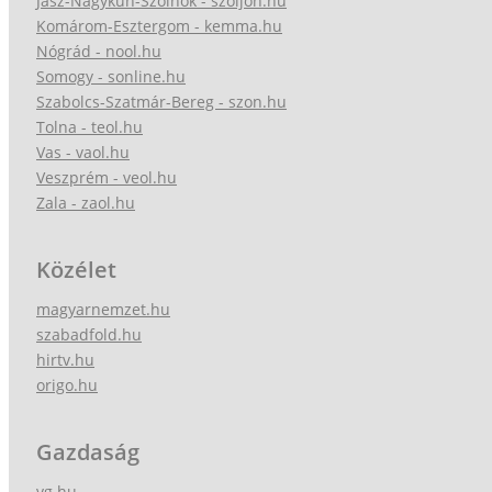
Jász-Nagykun-Szolnok - szoljon.hu
Komárom-Esztergom - kemma.hu
Nógrád - nool.hu
Somogy - sonline.hu
Szabolcs-Szatmár-Bereg - szon.hu
Tolna - teol.hu
Vas - vaol.hu
Veszprém - veol.hu
Zala - zaol.hu
Közélet
magyarnemzet.hu
szabadfold.hu
hirtv.hu
origo.hu
Gazdaság
vg.hu