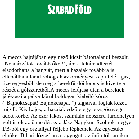
A meccs hajrájában egy néző kicsit bátortalanul beszólt,
"Ne alázzátok tovább őket!", ám a feltámadt szél
elsodorhatta a hangját, mert a hazaiak továbbra is
ellenállhatatlanul robogtak az örményesi kapu felé. Igaz,
tizenegyesből, de még a berekfürdői kapus is kivette a
részét a gólszüretből.A meccs lefújása után a berekiek
játékosai a pálya körül boldogan kiabáló kórus
("Bajnokcsapat! Bajnokcsapat!") tagjaival fogtak kezet,
míg L. Kis Lajos, a hazaiak edzője egy pezsgősüveget
adott körbe. Az ezer lakost számláló népszerű fürdőhelyen
volt is ok az ünneplésre: a Jász-Nagykun-Szolnok megyei
I/B-ből egy osztállyal feljebb léphetnek. Az egyesület
elnöke, Bihari József arca ragyogott az örömtől, amikor