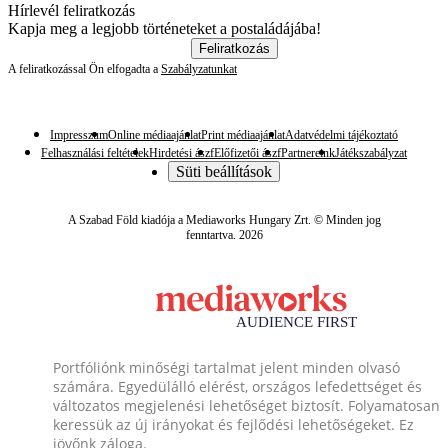
Hírlevél feliratkozás
Kapja meg a legjobb történeteket a postaládájába!
Feliratkozás
A feliratkozással Ön elfogadta a
Szabályzatunkat
Impresszum
Online médiaajánlat
Print médiaajánlat
Adatvédelmi tájékoztató
Felhasználási feltételek
Hirdetési ászf
Előfizetői ászf
Partnereink
Játékszabályzat
Süti beállítások
A Szabad Föld kiadója a Mediaworks Hungary Zrt. © Minden jog
fenntartva. 2026
Portfóliónk minőségi tartalmat jelent minden olvasó
számára. Egyedülálló elérést, országos lefedettséget és
változatos megjelenési lehetőséget biztosít. Folyamatosan
keressük az új irányokat és fejlődési lehetőségeket. Ez
jövőnk záloga.