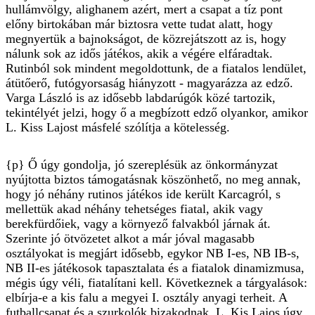
hullámvölgy, alighanem azért, mert a csapat a tíz pont
előny birtokában már biztosra vette tudat alatt, hogy
megnyertük a bajnokságot, de közrejátszott az is, hogy
nálunk sok az idős játékos, akik a végére elfáradtak.
Rutinból sok mindent megoldottunk, de a fiatalos lendület,
átütőerő, futógyorsaság hiányzott - magyarázza az edző.
Varga László is az idősebb labdarúgók közé tartozik,
tekintélyét jelzi, hogy ő a megbízott edző olyankor, amikor
L. Kiss Lajost másfelé szólítja a kötelesség.
{p} Ő úgy gondolja, jó szereplésük az önkormányzat
nyújtotta biztos támogatásnak köszönhető, no meg annak,
hogy jó néhány rutinos játékos ide került Karcagról, s
mellettük akad néhány tehetséges fiatal, akik vagy
berekfürdőiek, vagy a környező falvakból járnak át.
Szerinte jó ötvözetet alkot a már jóval magasabb
osztályokat is megjárt idősebb, egykor NB I-es, NB IB-s,
NB II-es játékosok tapasztalata és a fiatalok dinamizmusa,
mégis úgy véli, fiatalítani kell. Következnek a tárgyalások:
elbírja-e a kis falu a megyei I. osztály anyagi terheit. A
futballcsapat és a szurkolók bizakodnak. L. Kis Lajos úgy