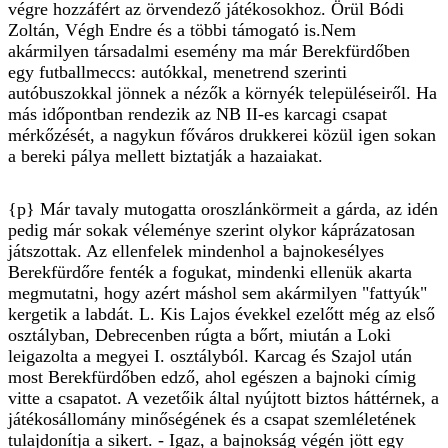
végre hozzáfért az örvendező játékosokhoz. Örül Bódi
Zoltán, Végh Endre és a többi támogató is.Nem
akármilyen társadalmi esemény ma már Berekfürdőben
egy futballmeccs: autókkal, menetrend szerinti
autóbuszokkal jönnek a nézők a környék településeiről. Ha
más időpontban rendezik az NB II-es karcagi csapat
mérkőzését, a nagykun főváros drukkerei közül igen sokan
a bereki pálya mellett biztatják a hazaiakat.
{p} Már tavaly mutogatta oroszlánkörmeit a gárda, az idén
pedig már sokak véleménye szerint olykor káprázatosan
játszottak. Az ellenfelek mindenhol a bajnokesélyes
Berekfürdőre fenték a fogukat, mindenki ellenük akarta
megmutatni, hogy azért máshol sem akármilyen "fattyúk"
kergetik a labdát. L. Kis Lajos évekkel ezelőtt még az első
osztályban, Debrecenben rúgta a bőrt, miután a Loki
leigazolta a megyei I. osztályból. Karcag és Szajol után
most Berekfürdőben edző, ahol egészen a bajnoki címig
vitte a csapatot. A vezetőik által nyújtott biztos háttérnek, a
játékosállomány minőségének és a csapat szemléletének
tulajdonítja a sikert. - Igaz, a bajnokság végén jött egy