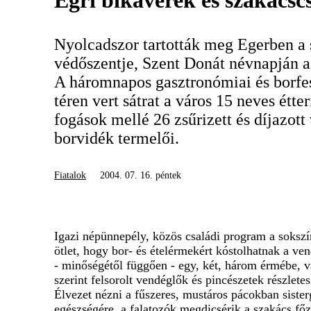
Egri bikavérek és szakácsc
Nyolcadszor tartották meg Egerben a 
védőszentje, Szent Donát névnapján a
A háromnapos gasztronómiai és borfe
téren vert sátrat a város 15 neves étt
fogások mellé 26 zsűrizett és díjazott
borvidék termelői.
Fiatalok
2004. 07. 16. péntek
Igazi népünnepély, közös családi program a sokszín
ötlet, hogy bor- és ételérmekért kóstolhatnak a ve
- minőségétől függően - egy, két, három érmébe, va
szerint felsorolt vendéglők és pincészetek részletes
Élvezet nézni a fűszeres, mustáros pácokban siste
egészségére, a falatozók megdicsérik a szakács főz