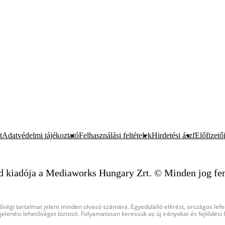
t
Adatvédelmi tájékoztató
Felhasználási feltételek
Hirdetési ászf
Előfizetői
d kiadója a Mediaworks Hungary Zrt. © Minden jog fen
őségi tartalmat jelent minden olvasó számára. Egyedülálló elérést, országos lef
elenési lehetőséget biztosít. Folyamatosan keressük az új irányokat és fejlődési