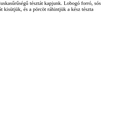
aluskasűrűségű tésztát kapjunk. Lobogó forró, sós
 kisütjük, és a pörcöt ráhintjük a kész tészta