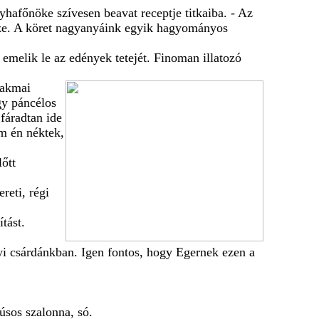
yhafőnöke szívesen beavat receptje titkaiba. - Az
sze. A köret nagyanyáink egyik hagyományos
 emelik le az edények tetejét. Finoman illatozó
zakmai
gy páncélos
fáradtan ide
m én néktek,
őtt
reti, régi
tást.
i csárdánkban. Igen fontos, hogy Egernek ezen a
úsos szalonna, só.