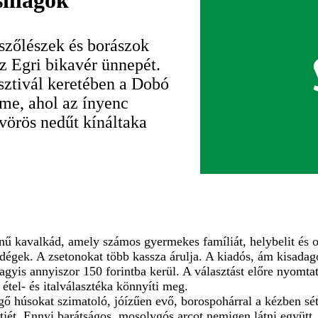
sillagok
szőlészek és borászok
z Egri bikavér ünnepét.
sztivál keretében a Dobó
erme, ahol az ínyenc
 vörös nedűt kínáltaka
ű kavalkád, amely számos gyermekes famíliát, helybelit és osz
ndégek. A zsetonokat több kassza árulja. A kiadós, ám kisadag
gyis annyiszor 150 forintba kerül. A választást előre nyomta
 étel- és italválasztéka könnyíti meg.
rgő húsokat szimatoló, jóízűen evő, borospohárral a kézben s
tjét. Ennyi barátságos, mosolygós arcot nemigen látni együtt.