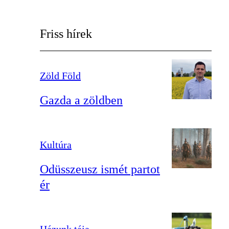
Friss hírek
Zöld Föld
Gazda a zöldben
Kultúra
Odüsszeusz ismét partot
ér
Házunk tája