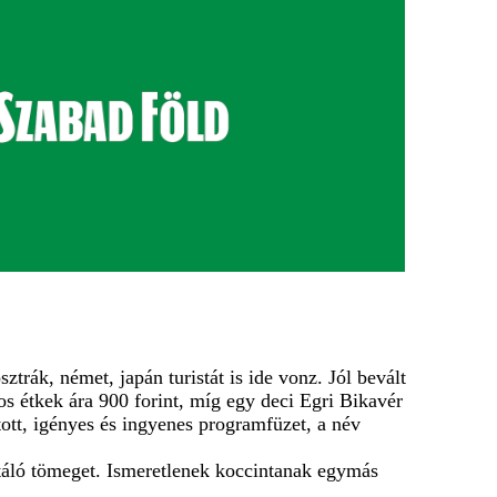
trák, német, japán turistát is ide vonz. Jól bevált
os étkek ára 900 forint, míg egy deci Egri Bikavér
tott, igényes és ingyenes programfüzet, a név
étáló tömeget. Ismeretlenek koccintanak egymás