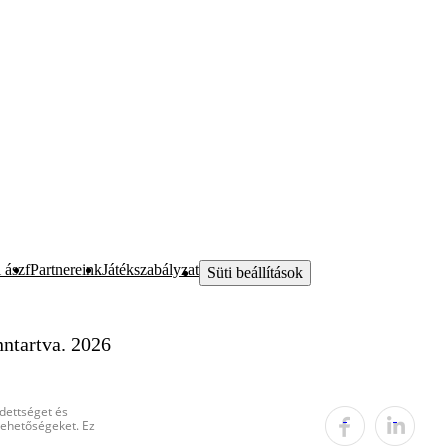
 ászf
Partnereink
Játékszabályzat
Süti beállítások
ntartva. 2026
edettséget és
 lehetőségeket. Ez