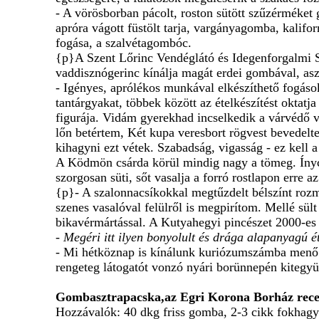
- A vörösborban pácolt, roston sütött szűzérméket 
apróra vágott füstölt tarja, vargányagomba, kali
fogása, a szalvétagombóc.
{p}A Szent Lőrinc Vendéglátó és Idegenforgalmi Sza
vaddisznógerinc kínálja magát erdei gombával, asza
- Igényes, aprólékos munkával elkészíthető fogáso
tantárgyakat, többek között az ételkészítést okta
figurája. Vidám gyerekhad incselkedik a várvédő vi
lőn betértem, Két kupa veresbort rögvest bevedel
kihagyni ezt vétek. Szabadság, vigasság - ez kell 
A Ködmön csárda körül mindig nagy a tömeg. Ínycsi
szorgosan süti, sőt vasalja a forró rostlapon erre 
{p}- A szalonnacsíkokkal megtűzdelt bélszínt rozma
szenes vasalóval felülről is megpirítom. Mellé sül
bikavérmártással. A Kutyahegyi pincészet 2000-es év
- Megéri itt ilyen bonyolult és drága alapanyagú é
- Mi hétköznap is kínálunk kuriózumszámba menő 
rengeteg látogatót vonzó nyári borünnepén kitegy
Gombasztrapacska,az Egri Korona Borház recep
Hozzávalók: 40 dkg friss gomba, 2-3 cikk fokhagyma