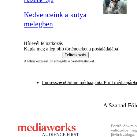
Kedvenceink a kutya
melegben
Hírlevél feliratkozás
Kapja meg a legjobb történeteket a postaládájába!
Feliratkozás
A feliratkozással Ön elfogadta a
Szabályzatunkat
Impresszum
Online médiaajánlat
Print médiaajánla
A Szabad Föl
Portfóliónk min
változatos megj
jövőnk záloga.