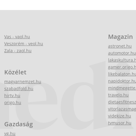
Magazin
Vas - vaol.hu
Veszprém - veol.hu
astronet.hu
Zala - zaol.hu
automotor.hu
lakaskultura.
gamer.origo.
Közélet
likebalaton.h
napidoktor.h
magyarnemzet.hu
mindmegette
szabadfold.hu
travelo.hu
hirtv.hu
dietaesfitnes
origo.hu
vitorlazasma
videkize.hu
Gazdaság
tvmusor.hu
vg.hu