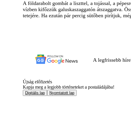
A földarabolt gombát a liszttel, a tojással, a pép
vízben kifőzzük galuskaszaggatón átszaggatva. Össze
tetejére. Ha ezután pár percig sütőben pirítjuk, m
A legfrissebb hír
Újság előfizetés
Kapja meg a legjobb történeteket a postaládájába!
Digitális lap
Nyomtatott lap