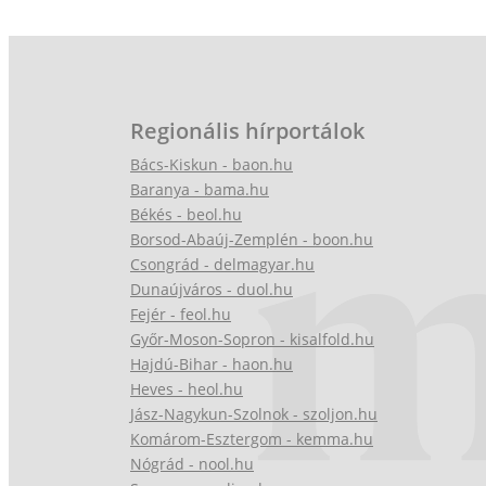
Regionális hírportálok
Bács-Kiskun - baon.hu
Baranya - bama.hu
Békés - beol.hu
Borsod-Abaúj-Zemplén - boon.hu
Csongrád - delmagyar.hu
Dunaújváros - duol.hu
Fejér - feol.hu
Győr-Moson-Sopron - kisalfold.hu
Hajdú-Bihar - haon.hu
Heves - heol.hu
Jász-Nagykun-Szolnok - szoljon.hu
Komárom-Esztergom - kemma.hu
Nógrád - nool.hu