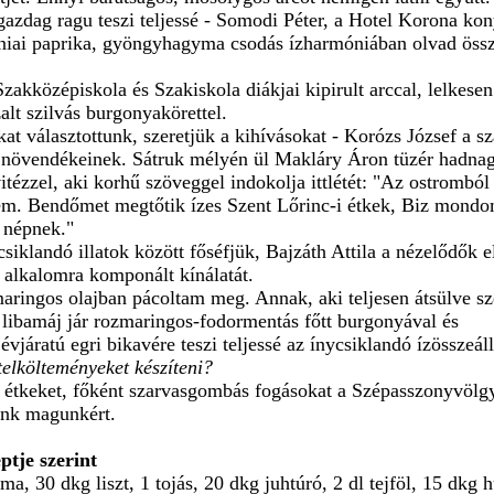
gazdag ragu teszi teljessé - Somodi Péter, a Hotel Korona kon
forniai paprika, gyöngyhagyma csodás ízharmóniában olvad ös
kközépiskola és Szakiskola diákjai kipirult arccal, lelkesen
lt szilvás burgonyakörettel.
kat v
álasztottunk, szeretjük a kihívásokat - Korózs József a s
tja növendékeinek. Sátruk mélyén ül Makláry Áron tüzér hadna
tézzel, aki korhű szöveggel indokolja ittlétét: "Az ostromból 
tem. Bendőmet megtőtik ízes Szent Lőrinc-i étkek, Biz mondo
a népnek."
klandó illatok között főséfjük, Bajzáth Attila a nézelődők el
az alkalomra komponált kínálatát.
ringos olajban pácoltam meg. Annak, aki teljesen átsülve sze
t libamáj jár rozmaringos-fodormentás főtt burgonyával és
járatú egri bikavére teszi teljessé az ínycsiklandó ízösszeállí
telkölteményeket készíteni?
étkeket, főként szarvasgombás fogásokat a Szépasszonyvölgy
ünk magunkért.
tje szerint
, 30 dkg liszt, 1 tojás, 20 dkg juhtúró, 2 dl tejföl, 15 dkg h