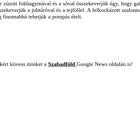
esre zúzott fokhagymával és a sóval összekeverjük úgy, hogy g
keverjük a juhtúróval és a tejföllel. A felkockázott szalonnát
ég finomabbá tehetjük a pompás ételt.
ekért kövess minket a
Szabadföld
Google News oldalán is!