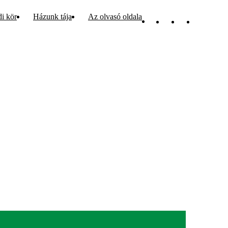
di kör
Házunk tája
Az olvasó oldala