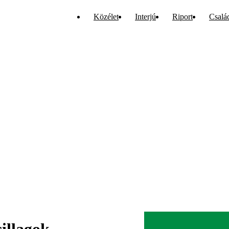
Közélet
Interjú
Riport
Csalá