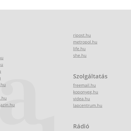
ripost.hu
metropol.hu
life.hu
she.hu
hu
hu
u
Szolgáltatás
u
.hu
freemail.hu
koponyeg.hu
z.hu
videa.hu
gazin.hu
lapcentrum.hu
Rádió