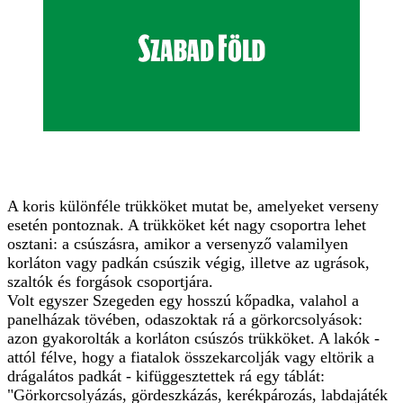
A koris különféle trükköket mutat be, amelyeket verseny
esetén pontoznak. A trükköket két nagy csoportra lehet
osztani: a csúszásra, amikor a versenyző valamilyen
korláton vagy padkán csúszik végig, illetve az ugrások,
szaltók és forgások csoportjára.
Volt egyszer Szegeden egy hosszú kőpadka, valahol a
panelházak tövében, odaszoktak rá a görkorcsolyások:
azon gyakorolták a korláton csúszós trükköket. A lakók -
attól félve, hogy a fiatalok összekarcolják vagy eltörik a
drágalátos padkát - kifüggesztettek rá egy táblát:
"Görkorcsolyázás, gördeszkázás, kerékpározás, labdajáték