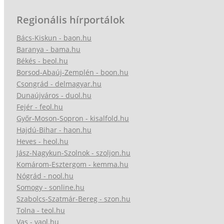
Regionális hírportálok
Bács-Kiskun - baon.hu
Baranya - bama.hu
Békés - beol.hu
Borsod-Abaúj-Zemplén - boon.hu
Csongrád - delmagyar.hu
Dunaújváros - duol.hu
Fejér - feol.hu
Győr-Moson-Sopron - kisalfold.hu
Hajdú-Bihar - haon.hu
Heves - heol.hu
Jász-Nagykun-Szolnok - szoljon.hu
Komárom-Esztergom - kemma.hu
Nógrád - nool.hu
Somogy - sonline.hu
Szabolcs-Szatmár-Bereg - szon.hu
Tolna - teol.hu
Vas - vaol.hu