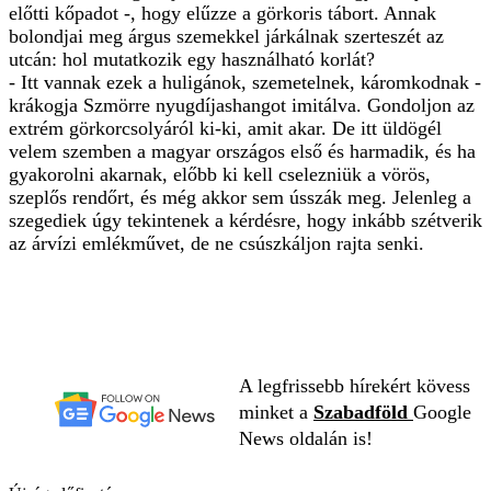
előtti kőpadot -, hogy elűzze a görkoris tábort. Annak
bolondjai meg árgus szemekkel járkálnak szerteszét az
utcán: hol mutatkozik egy használható korlát?
- Itt vannak ezek a huligánok, szemetelnek, káromkodnak -
krákogja Szmörre nyugdíjashangot imitálva. Gondoljon az
extrém görkorcsolyáról ki-ki, amit akar. De itt üldögél
velem szemben a magyar országos első és harmadik, és ha
gyakorolni akarnak, előbb ki kell cselezniük a vörös,
szeplős rendőrt, és még akkor sem ússzák meg. Jelenleg a
szegediek úgy tekintenek a kérdésre, hogy inkább szétverik
az árvízi emlékművet, de ne csúszkáljon rajta senki.
A legfrissebb hírekért kövess
minket a
Szabadföld
Google
News oldalán is!