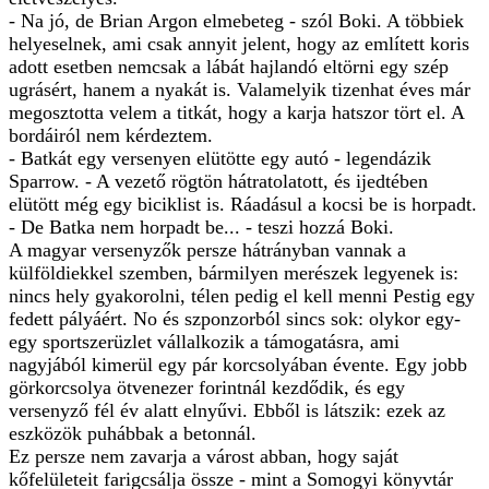
- Na jó, de Brian Argon elmebeteg - szól Boki. A többiek
helyeselnek, ami csak annyit jelent, hogy az említett koris
adott esetben nemcsak a lábát hajlandó eltörni egy szép
ugrásért, hanem a nyakát is. Valamelyik tizenhat éves már
megosztotta velem a titkát, hogy a karja hatszor tört el. A
bordáiról nem kérdeztem.
- Batkát egy versenyen elütötte egy autó - legendázik
Sparrow. - A vezető rögtön hátratolatott, és ijedtében
elütött még egy biciklist is. Ráadásul a kocsi be is horpadt.
- De Batka nem horpadt be... - teszi hozzá Boki.
A magyar versenyzők persze hátrányban vannak a
külföldiekkel szemben, bármilyen merészek legyenek is:
nincs hely gyakorolni, télen pedig el kell menni Pestig egy
fedett pályáért. No és szponzorból sincs sok: olykor egy-
egy sportszerüzlet vállalkozik a támogatásra, ami
nagyjából kimerül egy pár korcsolyában évente. Egy jobb
görkorcsolya ötvenezer forintnál kezdődik, és egy
versenyző fél év alatt elnyűvi. Ebből is látszik: ezek az
eszközök puhábbak a betonnál.
Ez persze nem zavarja a várost abban, hogy saját
kőfelületeit farigcsálja össze - mint a Somogyi könyvtár