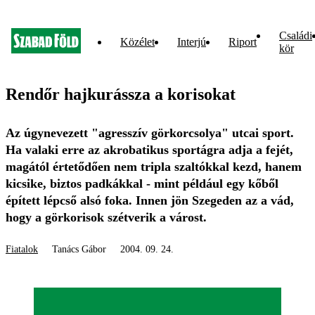
Családi
Közélet
Interjú
Riport
kör
Rendőr hajkurássza a korisokat
Az úgynevezett "agresszív görkorcsolya" utcai sport.
Ha valaki erre az akrobatikus sportágra adja a fejét,
magától értetődően nem tripla szaltókkal kezd, hanem
kicsike, biztos padkákkal - mint például egy kőből
épített lépcső alsó foka. Innen jön Szegeden az a vád,
hogy a görkorisok szétverik a várost.
Fiatalok
Tanács Gábor
2004. 09. 24.