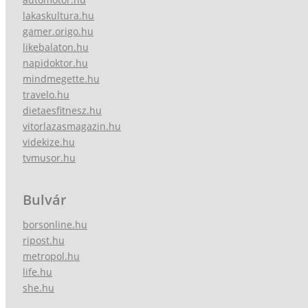
lakaskultura.hu
gamer.origo.hu
likebalaton.hu
napidoktor.hu
mindmegette.hu
travelo.hu
dietaesfitnesz.hu
vitorlazasmagazin.hu
videkize.hu
tvmusor.hu
Bulvár
borsonline.hu
ripost.hu
metropol.hu
life.hu
she.hu