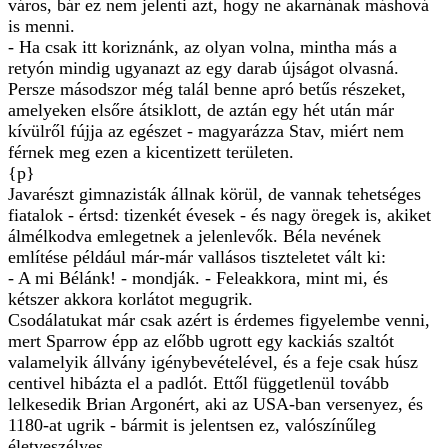
város, bár ez nem jelenti azt, hogy ne akarnának máshová
is menni.
- Ha csak itt koriznánk, az olyan volna, mintha más a
retyón mindig ugyanazt az egy darab újságot olvasná.
Persze másodszor még talál benne apró betűs részeket,
amelyeken elsőre átsiklott, de aztán egy hét után már
kívülről fújja az egészet - magyarázza Stav, miért nem
férnek meg ezen a kicentizett területen.
{p}
Javarészt gimnazisták állnak körül, de vannak tehetséges
fiatalok - értsd: tizenkét évesek - és nagy öregek is, akiket
álmélkodva emlegetnek a jelenlevők. Béla nevének
említése például már-már vallásos tiszteletet vált ki:
- A mi Bélánk! - mondják. - Feleakkora, mint mi, és
kétszer akkora korlátot megugrik.
Csodálatukat már csak azért is érdemes figyelembe venni,
mert Sparrow épp az előbb ugrott egy kackiás szaltót
valamelyik állvány igénybevételével, és a feje csak húsz
centivel hibázta el a padlót. Ettől függetlenül tovább
lelkesedik Brian Argonért, aki az USA-ban versenyez, és
1180-at ugrik - bármit is jelentsen ez, valószínűleg
életveszélyes.