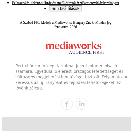
Felhasználási feltételek
Hirdetési ászf
Előfizetői ászf
Partnereink
Játékszabályzat
Süti beállítások
A Szabad Föld kiadója a Mediaworks Hungary Zrt. © Minden jog
fenntartva. 2026
Portfóliónk minőségi tartalmat jelent minden olvasó
számára. Egyedülálló elérést, országos lefedettséget és
változatos megjelenési lehetőséget biztosít. Folyamatosan
keressük az új irányokat és fejlődési lehetőségeket. Ez
jövőnk záloga.