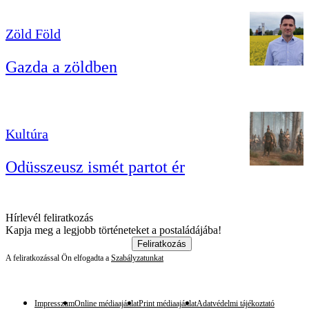
Zöld Föld
Gazda a zöldben
Kultúra
Odüsszeusz ismét partot ér
Hírlevél feliratkozás
Kapja meg a legjobb történeteket a postaládájába!
Feliratkozás
A feliratkozással Ön elfogadta a
Szabályzatunkat
Impresszum
Online médiaajánlat
Print médiaajánlat
Adatvédelmi tájékoztató