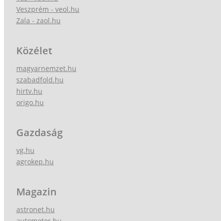
Veszprém - veol.hu
Zala - zaol.hu
Közélet
magyarnemzet.hu
szabadfold.hu
hirtv.hu
origo.hu
Gazdaság
vg.hu
agrokep.hu
Magazin
astronet.hu
automotor.hu