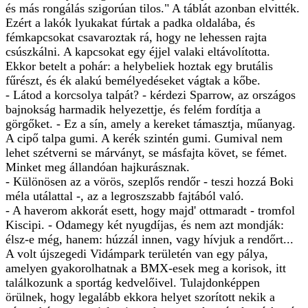
és más rongálás szigorúan tilos." A táblát azonban elvitték.
Ezért a lakók lyukakat fúrtak a padka oldalába, és
fémkapcsokat csavaroztak rá, hogy ne lehessen rajta
csúszkálni. A kapcsokat egy éjjel valaki eltávolította.
Ekkor betelt a pohár: a helybeliek hoztak egy brutális
fűrészt, és ék alakú bemélyedéseket vágtak a kőbe.
- Látod a korcsolya talpát? - kérdezi Sparrow, az országos
bajnokság harmadik helyezettje, és felém fordítja a
görgőket. - Ez a sín, amely a kereket támasztja, műanyag.
A cipő talpa gumi. A kerék szintén gumi. Gumival nem
lehet szétverni se márványt, se másfajta követ, se fémet.
Minket meg állandóan hajkurásznak.
- Különösen az a vörös, szeplős rendőr - teszi hozzá Boki
méla utálattal -, az a legroszszabb fajtából való.
- A haverom akkorát esett, hogy majd' ottmaradt - tromfol
Kiscipi. - Odamegy két nyugdíjas, és nem azt mondják:
élsz-e még, hanem: húzzál innen, vagy hívjuk a rendőrt...
A volt újszegedi Vidámpark területén van egy pálya,
amelyen gyakorolhatnak a BMX-esek meg a korisok, itt
találkozunk a sportág kedvelőivel. Tulajdonképpen
örülnek, hogy legalább ekkora helyet szorított nekik a