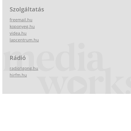
Szolgáltatás
freemail.hu
koponyeg.hu
videa.hu
lapcentrum.hu
Rádió
radio1gong.hu
hirfm.hu