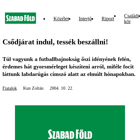
Családi
Közélet
Interjú
Riport
kör
Csődjárat indul, tessék beszállni!
Túl vagyunk a futballbajnokság őszi idényének felén,
érdemes hát gyorsmérleget készíteni arról, miféle focit
láttunk labdarúgás címszó alatt az elmúlt hónapokban.
Fiatalok
Kun Zoltán
2004. 10. 22.