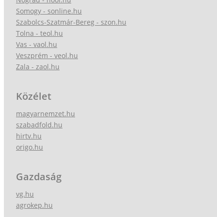
Somogy - sonline.hu
Szabolcs-Szatmár-Bereg - szon.hu
Tolna - teol.hu
Vas - vaol.hu
Veszprém - veol.hu
Zala - zaol.hu
Közélet
magyarnemzet.hu
szabadfold.hu
hirtv.hu
origo.hu
Gazdaság
vg.hu
agrokep.hu