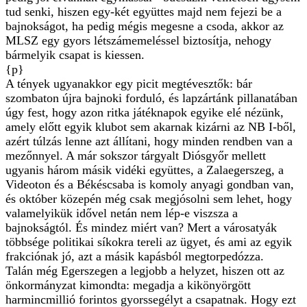
tud senki, hiszen egy-két együttes majd nem fejezi be a
bajnokságot, ha pedig mégis megesne a csoda, akkor az
MLSZ egy gyors létszámemeléssel biztosítja, nehogy
bármelyik csapat is kiessen.
{p}
A tények ugyanakkor egy picit megtévesztők: bár
szombaton újra bajnoki forduló, és lapzártánk pillanatában
úgy fest, hogy azon ritka játéknapok egyike elé nézünk,
amely előtt egyik klubot sem akarnak kizárni az NB I-ből,
azért túlzás lenne azt állítani, hogy minden rendben van a
mezőnnyel. A már sokszor tárgyalt Diósgyőr mellett
ugyanis három másik vidéki együttes, a Zalaegerszeg, a
Videoton és a Békéscsaba is komoly anyagi gondban van,
és október közepén még csak megjósolni sem lehet, hogy
valamelyikük idővel netán nem lép-e viszsza a
bajnokságtól. És mindez miért van? Mert a városatyák
többsége politikai síkokra tereli az ügyet, és ami az egyik
frakciónak jó, azt a másik kapásból megtorpedózza.
Talán még Egerszegen a legjobb a helyzet, hiszen ott az
önkormányzat kimondta: megadja a kikönyörgött
harmincmillió forintos gyorssegélyt a csapatnak. Hogy ezt