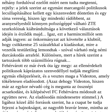
néhány fordulóval ezelőtt miért nem tudta megtenni,
rejtély: a jelek szerint az egymást marcangoló politikusok
lecsillapításához kellett egy kiszenvedett döntetlen és egy
sima vereség, hiszen így mindenki rádöbbent, az
aranyesélyesből könnyen pofozógéppé válható ZTE
szurkolóinak kiábrándultsága a következő választások
idején is érződik majd... Igaz, ezt a harmincmilliót sem
adják ingyen: az önkormányzat azt követelte a klubtól,
hogy csökkentse 25 százalékkal a kiadásokat, mire a
vezetők testületileg lemondtak - szóval várható még némi
durcáskodás arrafelé. Különösen, mert a hírek szerint a
tartozások több százmillióra rúgnak...
Fehérvárott ez már évek óta így megy: az ellenérdekelt
politikusok káprázatos szenvedéllyel tudják megfúrni
egymás elképzeléseit, és a vesztes maga a Videoton, amely
tökéletesen eladósodott. (Azaz dehogy Videoton, hiszen
már az egykor névadó cég is megunta az össznépi
acsarkodást, és kilépésével FC Fehérvárra módosult az
együttes neve. Az eladósodás mindenesetre stimmel.) A
ligához közel álló források szerint, ha a csapat be tudja
fejezni a bajnokságot, az nagyobb bravúr lenne, mintha az