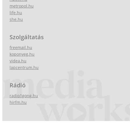
metropol.hu
life.hu
she.hu
Szolgáltatás
freemail.hu
koponyeg.hu
videa.hu
lapcentrum.hu
Rádió
radio1gong.hu
hirfm.hu