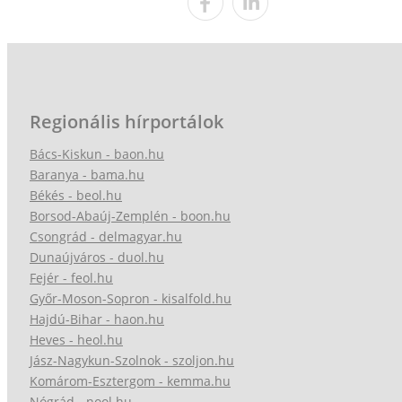
Regionális hírportálok
Bács-Kiskun - baon.hu
Baranya - bama.hu
Békés - beol.hu
Borsod-Abaúj-Zemplén - boon.hu
Csongrád - delmagyar.hu
Dunaújváros - duol.hu
Fejér - feol.hu
Győr-Moson-Sopron - kisalfold.hu
Hajdú-Bihar - haon.hu
Heves - heol.hu
Jász-Nagykun-Szolnok - szoljon.hu
Komárom-Esztergom - kemma.hu
Nógrád - nool.hu