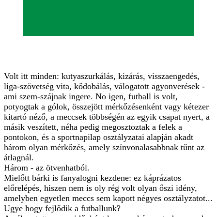
Volt itt minden: kutyaszurkálás, kizárás, visszaengedés,
liga-szövetség vita, kődobálás, válogatott agyonverések -
ami szem-szájnak ingere. No igen, futball is volt,
potyogtak a gólok, összejött mérkőzésenként vagy kétezer
kitartó néző, a meccsek többségén az egyik csapat nyert, a
másik veszített, néha pedig megosztoztak a felek a
pontokon, és a sportnapilap osztályzatai alapján akadt
három olyan mérkőzés, amely színvonalasabbnak tűnt az
átlagnál.
Három - az ötvenhatból.
Mielőtt bárki is fanyalogni kezdene: ez káprázatos
előrelépés, hiszen nem is oly rég volt olyan őszi idény,
amelyben egyetlen meccs sem kapott négyes osztályzatot...
Ugye hogy fejlődik a futballunk?