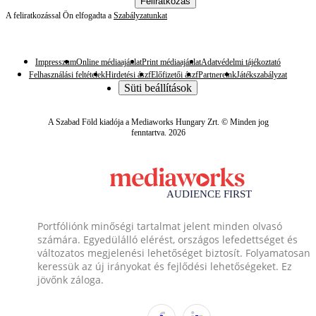
Feliratkozás
A feliratkozással Ön elfogadta a
Szabályzatunkat
Impresszum
Online médiaajánlat
Print médiaajánlat
Adatvédelmi tájékoztató
Felhasználási feltételek
Hirdetési ászf
Előfizetői ászf
Partnereink
Játékszabályzat
Süti beállítások
A Szabad Föld kiadója a Mediaworks Hungary Zrt. © Minden jog
fenntartva. 2026
Portfóliónk minőségi tartalmat jelent minden olvasó
számára. Egyedülálló elérést, országos lefedettséget és
változatos megjelenési lehetőséget biztosít. Folyamatosan
keressük az új irányokat és fejlődési lehetőségeket. Ez
jövőnk záloga.