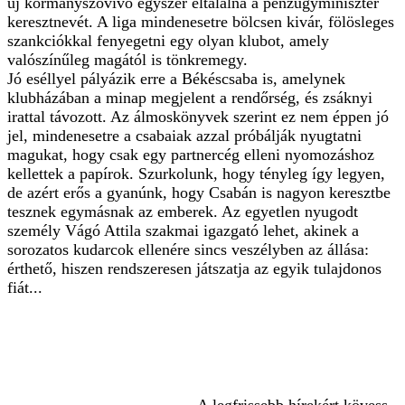
új kormányszóvivő egyszer eltalálná a pénzügyminiszter
keresztnevét. A liga mindenesetre bölcsen kivár, fölösleges
szankciókkal fenyegetni egy olyan klubot, amely
valószínűleg magától is tönkremegy.
Jó eséllyel pályázik erre a Békéscsaba is, amelynek
klubházában a minap megjelent a rendőrség, és zsáknyi
irattal távozott. Az álmoskönyvek szerint ez nem éppen jó
jel, mindenesetre a csabaiak azzal próbálják nyugtatni
magukat, hogy csak egy partnercég elleni nyomozáshoz
kellettek a papírok. Szurkolunk, hogy tényleg így legyen,
de azért erős a gyanúnk, hogy Csabán is nagyon keresztbe
tesznek egymásnak az emberek. Az egyetlen nyugodt
személy Vágó Attila szakmai igazgató lehet, akinek a
sorozatos kudarcok ellenére sincs veszélyben az állása:
érthető, hiszen rendszeresen játszatja az egyik tulajdonos
fiát...
A legfrissebb hírekért kövess