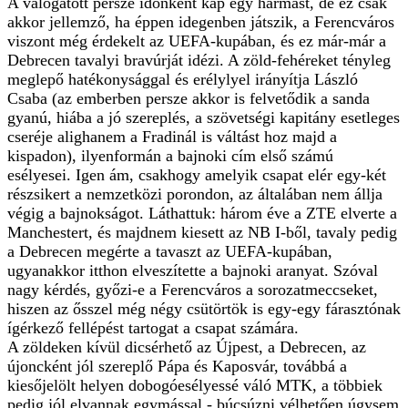
A válogatott persze időnként kap egy hármast, de ez csak
akkor jellemző, ha éppen idegenben játszik, a Ferencváros
viszont még érdekelt az UEFA-kupában, és ez már-már a
Debrecen tavalyi bravúrját idézi. A zöld-fehéreket tényleg
meglepő hatékonysággal és erélylyel irányítja László
Csaba (az emberben persze akkor is felvetődik a sanda
gyanú, hiába a jó szereplés, a szövetségi kapitány esetleges
cseréje alighanem a Fradinál is váltást hoz majd a
kispadon), ilyenformán a bajnoki cím első számú
esélyesei. Igen ám, csakhogy amelyik csapat elér egy-két
részsikert a nemzetközi porondon, az általában nem állja
végig a bajnokságot. Láthattuk: három éve a ZTE elverte a
Manchestert, és majdnem kiesett az NB I-ből, tavaly pedig
a Debrecen megérte a tavaszt az UEFA-kupában,
ugyanakkor itthon elveszítette a bajnoki aranyat. Szóval
nagy kérdés, győzi-e a Ferencváros a sorozatmeccseket,
hiszen az ősszel még négy csütörtök is egy-egy fárasztónak
ígérkező fellépést tartogat a csapat számára.
A zöldeken kívül dicsérhető az Újpest, a Debrecen, az
újoncként jól szereplő Pápa és Kaposvár, továbbá a
kiesőjelölt helyen dobogóesélyessé váló MTK, a többiek
pedig jól elvannak egymással - búcsúzni vélhetően úgysem