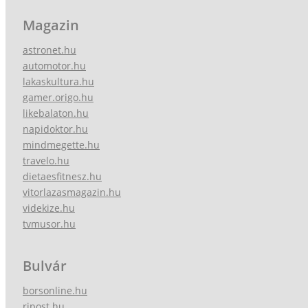
Magazin
astronet.hu
automotor.hu
lakaskultura.hu
gamer.origo.hu
likebalaton.hu
napidoktor.hu
mindmegette.hu
travelo.hu
dietaesfitnesz.hu
vitorlazasmagazin.hu
videkize.hu
tvmusor.hu
Bulvár
borsonline.hu
ripost.hu