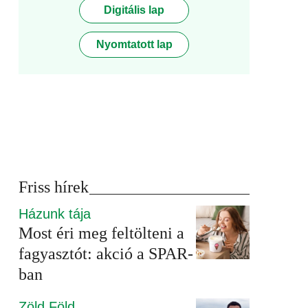
Digitális lap
Nyomtatott lap
Friss hírek
Házunk tája
Most éri meg feltölteni a
fagyasztót: akció a SPAR-
ban
Zöld Föld