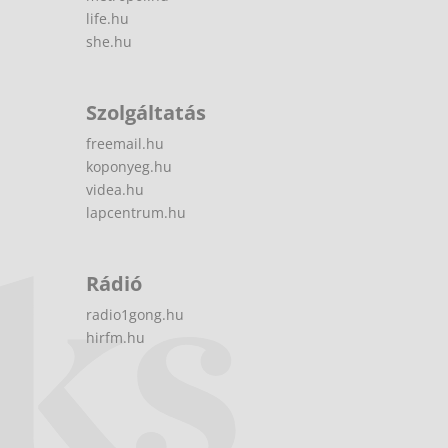
life.hu
she.hu
Szolgáltatás
freemail.hu
koponyeg.hu
videa.hu
lapcentrum.hu
Rádió
radio1gong.hu
hirfm.hu