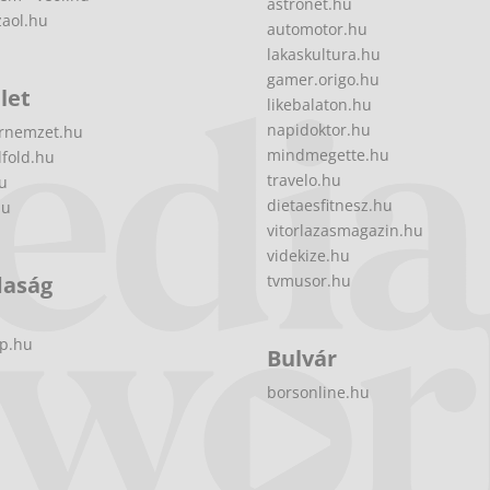
astronet.hu
zaol.hu
automotor.hu
lakaskultura.hu
gamer.origo.hu
let
likebalaton.hu
napidoktor.hu
rnemzet.hu
mindmegette.hu
fold.hu
travelo.hu
hu
dietaesfitnesz.hu
hu
vitorlazasmagazin.hu
videkize.hu
daság
tvmusor.hu
p.hu
Bulvár
borsonline.hu