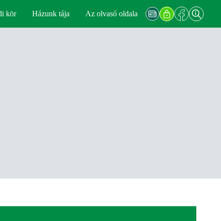
di kör
Házunk tája
Az olvasó oldala