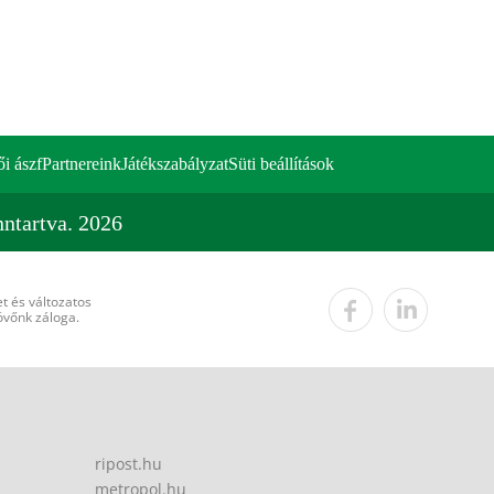
ői ászf
Partnereink
Játékszabályzat
Süti beállítások
ntartva. 2026
t és változatos
övőnk záloga.
ripost.hu
metropol.hu