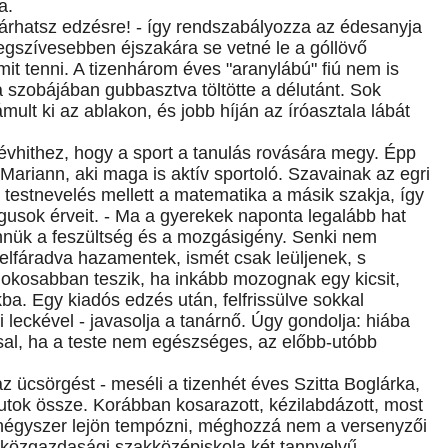
a.
járhatsz edzésre! - így rendszabályozza az édesanyja
, legszívesebben éjszakára se vetné le a góllövő
mit tenni. A tizenhárom éves "aranylábú" fiú nem is
a szobájában gubbasztva töltötte a délutánt. Sok
lt ki az ablakon, és jobb híján az íróasztala lábát
évhithez, hogy a sport a tanulás rovására megy. Épp
 Mariann, aki maga is aktív sportoló. Szavainak az egri
 testnevelés mellett a matematika a másik szakja, így
ógusok érveit. - Ma a gyerekek naponta legalább hat
ennük a feszültség és a mozgásigény. Senki nem
eg elfáradva hazamentek, ismét csak leüljenek, s
 okosabban teszik, ha inkább mozognak egy kicsit,
ba. Egy kiadós edzés után, felfrissülve sokkal
leckével - javasolja a tanárnő. Úgy gondolja: hiába
al, ha a teste nem egészséges, az előbb-utóbb
z ücsörgést - meséli a tizenhét éves Szitta Boglárka,
futok össze. Korábban kosarazott, kézilabdázott, most
 négyszer lejön tempózni, méghozzá nem a versenyzői
 közgazdasági szakközépiskola két tannyelvű