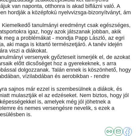
ájuk van naponta, otthonra is akad biflázni való. A
en hordják a középfokú nyelvvizsga-bizonyítványt, ám
ok. Kiemelkedő tanulmányi eredményt csak egészséges,
patsportokra igaz, hogy azok játszanak jobban, akik
 meg a problémákat - mondja Papp László, az egri
a, aki maga is kitartó természetjáró. A tanév idején
ra viszi a diákokat.
anulmányi versenyek győzteseit ismerjék el, de azokat
ársaik előtt dicsőséget hoz a gyerekeknek, s arra
dobással dolgozzanak. Talán ennek is köszönhető, hogy
plabdában, vízilabdában és aerobikban - rendre
yra sajnos már ezzel is szembesülnek a diákok, és
att mulasztják el az edzéseket. Nem biztos, hogy jól
an képességekkel is, amelyek még jól jöhetnek a
gyelemre és nemes versengésre nevelik, s ezek a
esülésben is.