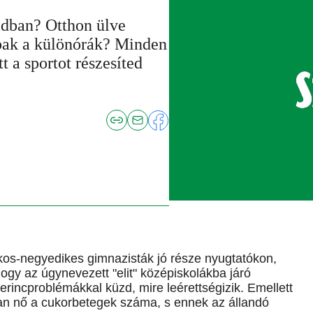
adban? Otthon ülve
bbak a különórák? Minden
 a sportot részesíted
kos-negyedikes gimnazisták jó része nyugtatókon,
ogy az úgynevezett "elit" középiskolákba járó
gerincproblémákkal küzd, mire leérettségizik. Emellett
san nő a cukorbetegek száma, s ennek az állandó