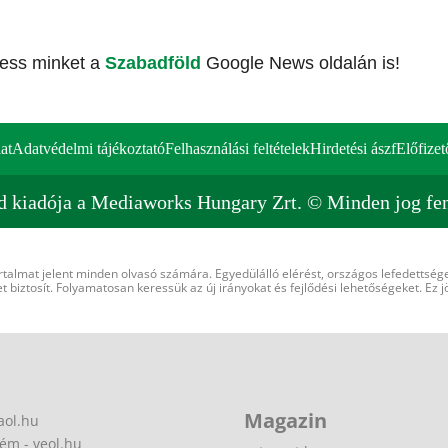
vess minket a
Szabadföld
Google News oldalán is!
at
Adatvédelmi tájékoztató
Felhasználási feltételek
Hirdetési ászf
Előfizet
d kiadója a Mediaworks Hungary Zrt. © Minden jog fen
rtalmat jelent minden olvasó számára. Egyedülálló elérést, országos lefedettsége
 biztosít. Folyamatosan keressük az új irányokat és fejlődési lehetőségeket. Ez j
Magazin
aol.hu
ém - veol.hu