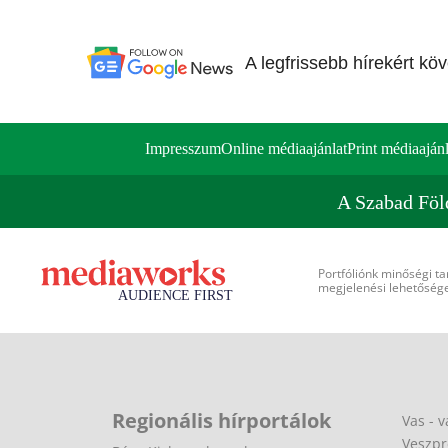
A legfrissebb hírekért kö
Impresszum
Online médiaajánlat
Print médiaajánl
A Szabad Föl
Portfóliónk minőségi ta
megjelenési lehetőséget
Regionális hírportálok
Vas - v
Veszpr