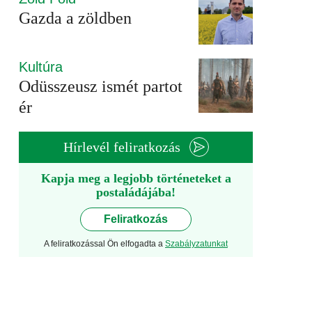
Gazda a zöldben
Kultúra
Odüsszeusz ismét partot
ér
Hírlevél feliratkozás
Kapja meg a legjobb történeteket a
postaládájába!
Feliratkozás
A feliratkozással Ön elfogadta a
Szabályzatunkat