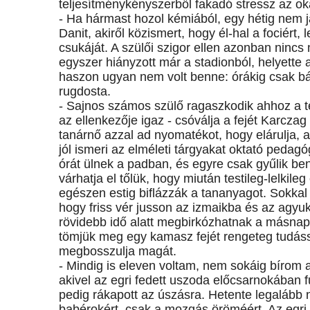
teljesítménykényszerből fakadó stressz az ok
- Ha hármast hozol kémiából, egy hétig nem 
Danit, akiről közismert, hogy él-hal a fociért
csukáját. A szülői szigor ellen azonban nincs 
egyszer hiányzott már a stadionból, helyette 
haszon ugyan nem volt benne: órákig csak bámu
rugdosta.
- Sajnos számos szülő ragaszkodik ahhoz a t
az ellenkezője igaz - csóválja a fejét Karczag
tanárnő azzal ad nyomatékot, hogy elárulja, a
jól ismeri az elméleti tárgyakat oktató pedag
órát ülnek a padban, és egyre csak gyűlik b
várhatja el tőlük, hogy miután testileg-lelkil
egészen estig biflázzák a tananyagot. Sokkal
hogy friss vér jusson az izmaikba és az agyuk
rövidebb idő alatt megbirkózhatnak a másnapi 
tömjük meg egy kamasz fejét rengeteg tudáss
megbosszulja magát.
- Mindig is eleven voltam, nem sokáig bírom a
akivel az egri fedett uszoda előcsarnokában 
pedig rákapott az úszásra. Hetente legalább
babérokért, csak a mozgás öröméért. Az egri