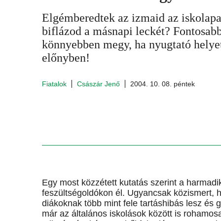
Elgémberedtek az izmaid az iskolap
biflázod a másnapi leckét? Fontosa
könnyebben megy, ha nyugtató helyett
előnyben!
Fiatalok
Császár Jenő
2004. 10. 08. péntek
Egy most közzétett kutatás szerint a harmadi
feszültségoldókon él. Ugyancsak közismert, h
diákoknak több mint fele tartáshibás lesz és 
már az általános iskolások között is rohamo