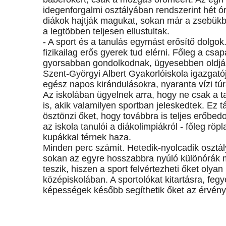
idegenforgalmi osztályában rendszerint hét ór
diákok hajtják magukat, sokan már a zsebükb
a legtöbben teljesen ellustultak.
- A sport és a tanulás egymást erősítő dolg
fizikailag erős gyerek tud elérni. Főleg a csa
gyorsabban gondolkodnak, ügyesebben oldják
Szent-Györgyi Albert Gyakorlóiskola igazgatój
egész napos kirándulásokra, nyaranta vízi túrá
Az iskolában ügyelnek arra, hogy ne csak a t
is, akik valamilyen sportban jeleskedtek. Ez t
ösztönzi őket, hogy továbbra is teljes erőbe
az iskola tanulói a diákolimpiákról - főleg rö
kupákkal térnek haza.
Minden perc számít. Hetedik-nyolcadik osztál
sokan az egyre hosszabbra nyúló különórák mi
teszik, hiszen a sport felvértezheti őket oly
középiskolában. A sportolókat kitartásra, fe
képességek később segíthetik őket az érvény