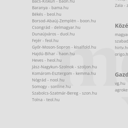
Bács-Kiskun - baon.hu
Zala - 
Baranya - bama.hu
Békés - beol.hu
Borsod-Abaúj-Zemplén - boon.hu
Közé
Csongrád - delmagyar.hu
Dunaújváros - duol.hu
magya
Fejér - feol.hu
szabad
Győr-Moson-Sopron - kisalfold.hu
hirtv.
Hajdú-Bihar - haon.hu
origo.
Heves - heol.hu
Jász-Nagykun-Szolnok - szoljon.hu
Komárom-Esztergom - kemma.hu
Gaz
Nógrád - nool.hu
vg.hu
Somogy - sonline.hu
agroke
Szabolcs-Szatmár-Bereg - szon.hu
Tolna - teol.hu