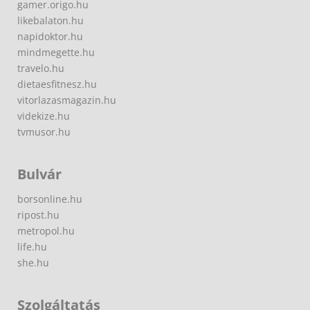
gamer.origo.hu
likebalaton.hu
napidoktor.hu
mindmegette.hu
travelo.hu
dietaesfitnesz.hu
vitorlazasmagazin.hu
videkize.hu
tvmusor.hu
Bulvár
borsonline.hu
ripost.hu
metropol.hu
life.hu
she.hu
Szolgáltatás