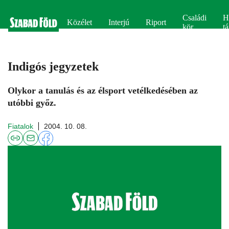
Családi
H
Közélet
Interjú
Riport
kör
tá
Indigós jegyzetek
Olykor a tanulás és az élsport vetélkedésében az
utóbbi győz.
Fiatalok
2004. 10. 08.