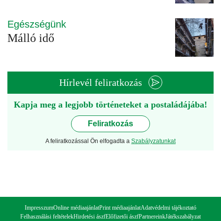
Egészségünk
Málló idő
Hírlevél feliratkozás
Kapja meg a legjobb történeteket a postaládájába!
Feliratkozás
A feliratkozással Ön elfogadta a
Szabályzatunkat
Impresszum
Online médiaajánlat
Print médiaajánlat
Adatvédelmi tájékoztató
Felhasználási feltételek
Hirdetési ászf
Előfizetői ászf
Partnereink
Játékszabályzat