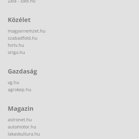
Zala - zaol.hu
Közélet
magyarnemzet.hu
szabadfold.hu
hirtv.hu
origo.hu
Gazdaság
vg.hu
agrokep.hu
Magazin
astronet.hu
automotor.hu
lakaskultura.hu