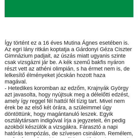
Így történt ez a 16 éves Mutina Ágnes esetében is.
Az egri lány ritkán koptatja a Gárdonyi Géza Ciszter
Gimnázium padjait, az úszás miatt ugyanis szinte
csak vizsgázni jár be. A kék szemű bakfis nyáron
részt vett az athéni olimpián, s ha érmet nem is, de
lelkesítő élményeket jócskán hozott haza
magával.
- Hetedikes koromban az edzőm, Krajnyák György
azt javasolta, hogy nyújtsuk meg a délelőtti edzést,
amely így reggel fél hattól fél tízig tart. Mivel nem
érek be az első két órára, a szüleimmel úgy
döntöttünk, hogy magántanuló leszek. Egyik
osztálytársam indigóval írja a jegyzeteit, én pedig
azokból készülök a vizsgákra. Fárasztó a napi
hatórás tempózás, de szívesen csinálom. Remélem,