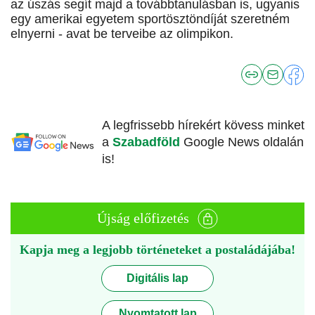
az úszás segít majd a továbbtanulásban is, ugyanis
egy amerikai egyetem sportösztöndíját szeretném
elnyerni - avat be terveibe az olimpikon.
A legfrissebb hírekért kövess minket
a
Szabadföld
Google News oldalán
is!
Újság előfizetés
Kapja meg a legjobb történeteket a postaládájába!
Digitális lap
Nyomtatott lap