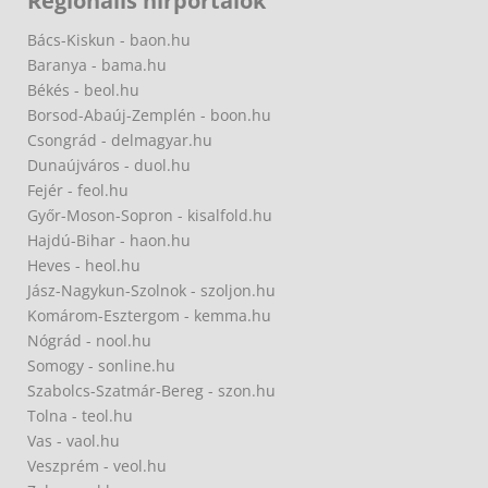
Regionális hírportálok
Bács-Kiskun - baon.hu
Baranya - bama.hu
Békés - beol.hu
Borsod-Abaúj-Zemplén - boon.hu
Csongrád - delmagyar.hu
Dunaújváros - duol.hu
Fejér - feol.hu
Győr-Moson-Sopron - kisalfold.hu
Hajdú-Bihar - haon.hu
Heves - heol.hu
Jász-Nagykun-Szolnok - szoljon.hu
Komárom-Esztergom - kemma.hu
Nógrád - nool.hu
Somogy - sonline.hu
Szabolcs-Szatmár-Bereg - szon.hu
Tolna - teol.hu
Vas - vaol.hu
Veszprém - veol.hu