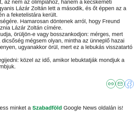
t, az nem az olimpiához, hanem a kecskeméti
anis Lázár Zoltán lett a második, és őt éppen az a
 a feketelistára került.
észségére. Hamarosan döntenek arról, hogy Freund
áznia Lázár Zoltán címére.
udja, örüljön-e vagy bosszankodjon: mérges, mert
z a dicsőség mégsem olyan, mintha az ünneplő hazai
senyen, ugyanakkor örül, mert ez a lebukás visszatartó
gijedni: közel az idő, amikor lebuktatják mondjuk a
ambjuk.
vess minket a
Szabadföld
Google News oldalán is!