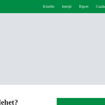
Közélet
Interjú
Riport
Csalá
lehet?