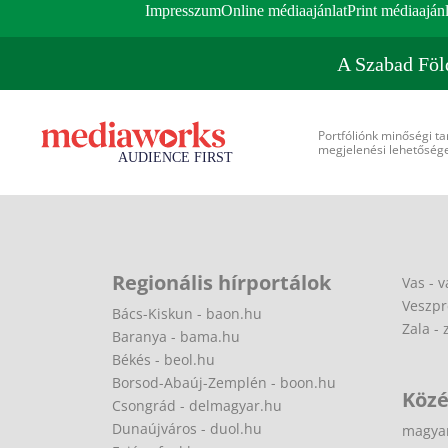
Impresszum
Online médiaajánlat
Print médiaajánl
A Szabad Föl
Portfóliónk minőségi ta
megjelenési lehetőséget
Regionális hírportálok
Vas - v
Veszpr
Bács-Kiskun - baon.hu
Zala - 
Baranya - bama.hu
Békés - beol.hu
Borsod-Abaúj-Zemplén - boon.hu
Közé
Csongrád - delmagyar.hu
Dunaújváros - duol.hu
magya