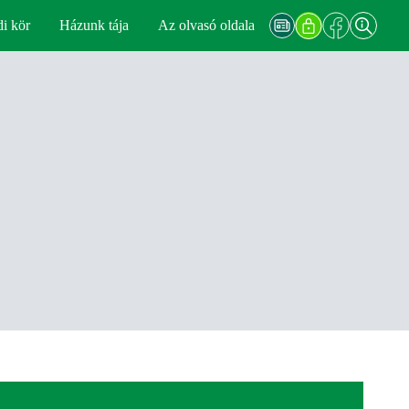
di kör
Házunk tája
Az olvasó oldala