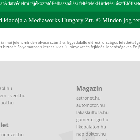
at
Adatvédelmi tájékoztató
Felhasználási feltételek
Hirdetési ászf
Előfizet
d kiadója a Mediaworks Hungary Zrt. © Minden jog fen
rtalmat jelent minden olvasó számára. Egyedülálló elérést, országos lefedettsége
 biztosít. Folyamatosan keressük az új irányokat és fejlődési lehetőségeket. Ez j
Magazin
aol.hu
ém - veol.hu
astronet.hu
zaol.hu
automotor.hu
lakaskultura.hu
gamer.origo.hu
let
likebalaton.hu
napidoktor.hu
rnemzet.hu