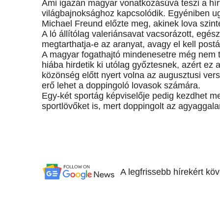
Ami igazán magyar vonatkozásúvá teszi a hír
világbajnoksághoz kapcsolódik. Egyéniben ugy
Michael Freund előzte meg, akinek lova szintén
A ló állítólag valeriánsavat vacsorázott, eg
megtarthatja-e az aranyat, avagy el kell post
A magyar fogathajtó mindenesetre még nem t
hiába hirdetik ki utólag győztesnek, azért e
közönség előtt nyert volna az augusztusi ver
erő lehet a doppingoló lovasok számára.
Egy-két sportág képviselője pedig kezdhet me
sportlövőket is, mert doppingolt az agyaggal
A legfrissebb hírekért kö