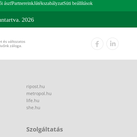
ői ászf
Partnereink
Játékszabályzat
Süti beállítások
ntartva. 2026
t és változatos
övőnk záloga.
ripost.hu
metropol.hu
life.hu
she.hu
Szolgáltatás