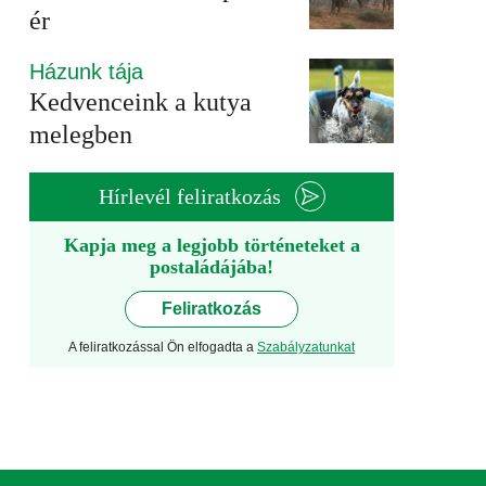
ér
Házunk tája
Kedvenceink a kutya
melegben
Hírlevél feliratkozás
Kapja meg a legjobb történeteket a
postaládájába!
Feliratkozás
A feliratkozással Ön elfogadta a
Szabályzatunkat