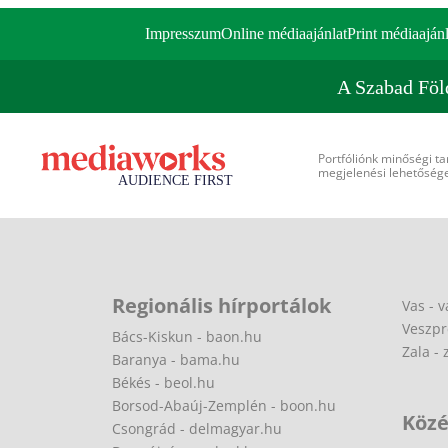
Impresszum
Online médiaajánlat
Print médiaajánl
A Szabad Föl
Portfóliónk minőségi ta
megjelenési lehetőséget
Regionális hírportálok
Vas - v
Veszpr
Bács-Kiskun - baon.hu
Zala - 
Baranya - bama.hu
Békés - beol.hu
Borsod-Abaúj-Zemplén - boon.hu
Közé
Csongrád - delmagyar.hu