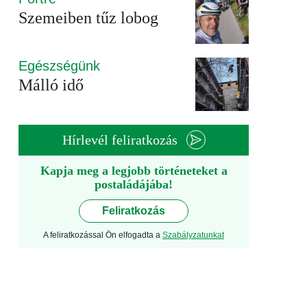
Szemeiben tűz lobog
Egészségünk
Málló idő
Hírlevél feliratkozás
Kapja meg a legjobb történeteket a
postaládájába!
Feliratkozás
A feliratkozással Ön elfogadta a
Szabályzatunkat