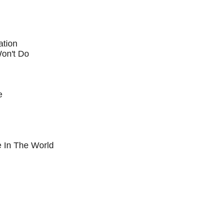
ation
Won't Do
e
e In The World