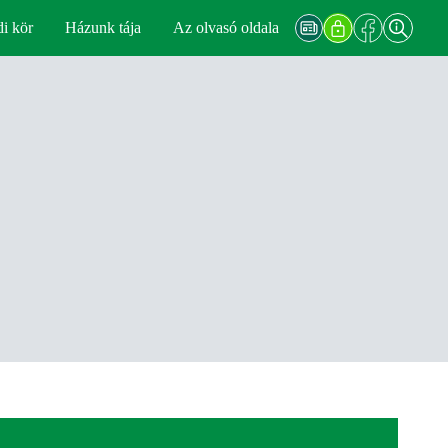
di kör
Házunk tája
Az olvasó oldala