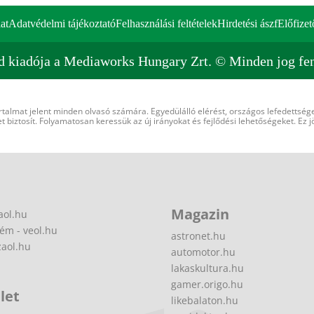
at
Adatvédelmi tájékoztató
Felhasználási feltételek
Hirdetési ászf
Előfizet
d kiadója a Mediaworks Hungary Zrt. © Minden jog fen
rtalmat jelent minden olvasó számára. Egyedülálló elérést, országos lefedettsége
 biztosít. Folyamatosan keressük az új irányokat és fejlődési lehetőségeket. Ez j
Magazin
aol.hu
ém - veol.hu
astronet.hu
zaol.hu
automotor.hu
lakaskultura.hu
gamer.origo.hu
let
likebalaton.hu