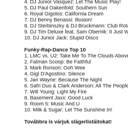
4. DJ Junior Vasquez: Let The Music Play!
5. DJ Paul Oakenfold: Southern Sun
6. Royal Gigolos: California Dream
7. DJ Benny Benassi: Illusion!
8. DJ Sterbinszky & DJ Bruckmann: Club Rot
9. DJ Tim Deluxe feat. Sam Obernik: It Just 
10. DJ Junior Jack: Stupid Disco
Funky-Rap-Dance Top 10
1. LMC vs. U2: Take Me To The Clouds Abov
2. Fatman Scoop: Be Faithful
3. Mark Ronson: Ooh Wee
4. Gigi D'Agostino: Silence
5. Jan Wayne: Because The Night
6. Safri Duo & Clark Anderson: All The Peopl
7. Will Young: Light My Fire
8. Basement Jaxx: Good Luck
9. Room 5: Music And U
10. Milk & Sugar: Let The Sunshine In!
Továbbra is várjuk slágerlistáitokat!