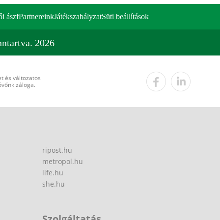
ői ászf
Partnereink
Játékszabályzat
Süti beállítások
ntartva. 2026
t és változatos
övőnk záloga.
ripost.hu
metropol.hu
life.hu
she.hu
Szolgáltatás