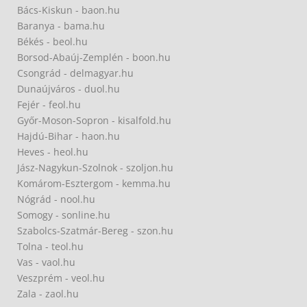
Bács-Kiskun - baon.hu
Baranya - bama.hu
Békés - beol.hu
Borsod-Abaúj-Zemplén - boon.hu
Csongrád - delmagyar.hu
Dunaújváros - duol.hu
Fejér - feol.hu
Győr-Moson-Sopron - kisalfold.hu
Hajdú-Bihar - haon.hu
Heves - heol.hu
Jász-Nagykun-Szolnok - szoljon.hu
Komárom-Esztergom - kemma.hu
Nógrád - nool.hu
Somogy - sonline.hu
Szabolcs-Szatmár-Bereg - szon.hu
Tolna - teol.hu
Vas - vaol.hu
Veszprém - veol.hu
Zala - zaol.hu