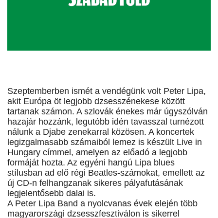
Szeptemberben ismét a vendégünk volt Peter Lipa,
akit Európa öt legjobb dzsesszénekese között
tartanak számon. A szlovák énekes már úgyszólván
hazajár hozzánk, legutóbb idén tavasszal turnézott
nálunk a Djabe zenekarral közösen. A koncertek
legizgalmasabb számaiból lemez is készült Live in
Hungary címmel, amelyen az előadó a legjobb
formáját hozta. Az egyéni hangú Lipa blues
stílusban ad elő régi Beatles-számokat, emellett az
új CD-n felhangzanak sikeres pályafutásának
legjelentősebb dalai is.
A Peter Lipa Band a nyolcvanas évek elején több
magyarországi dzsesszfesztiválon is sikerrel