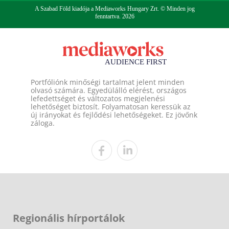
A Szabad Föld kiadója a Mediaworks Hungary Zrt. © Minden jog
fenntartva. 2026
Portfóliónk minőségi tartalmat jelent minden
olvasó számára. Egyedülálló elérést, országos
lefedettséget és változatos megjelenési
lehetőséget biztosít. Folyamatosan keressük az
új irányokat és fejlődési lehetőségeket. Ez jövőnk
záloga.
Regionális hírportálok