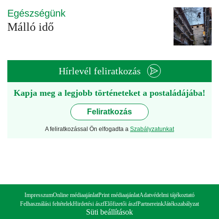
Egészségünk
Málló idő
Hírlevél feliratkozás
Kapja meg a legjobb történeteket a postaládájába!
Feliratkozás
A feliratkozással Ön elfogadta a
Szabályzatunkat
Impresszum
Online médiaajánlat
Print médiaajánlat
Adatvédelmi tájékoztató
Felhasználási feltételek
Hirdetési ászf
Előfizetői ászf
Partnereink
Játékszabályzat
Süti beállítások