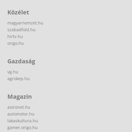
Közélet
magyarnemzet.hu
szabadfold.hu
hirtv.hu
origo.hu
Gazdaság
vg.hu
agrokep.hu
Magazin
astronet.hu
automotor.hu
lakaskultura.hu
gamer.origo.hu