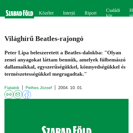
Családi
H
Közélet
Interjú
Riport
kör
tá
Világhírű Beatles-rajongó
Peter Lipa beleszeretett a Beatles-dalokba: "Olyan
zenei anyagokat láttam bennük, amelyek fülbemászó
dallamaikkal, egyszerűségükkel, könnyedségükkel és
természetességükkel megragadtak."
Fiatalok
Pethes József
2004. 10. 01.