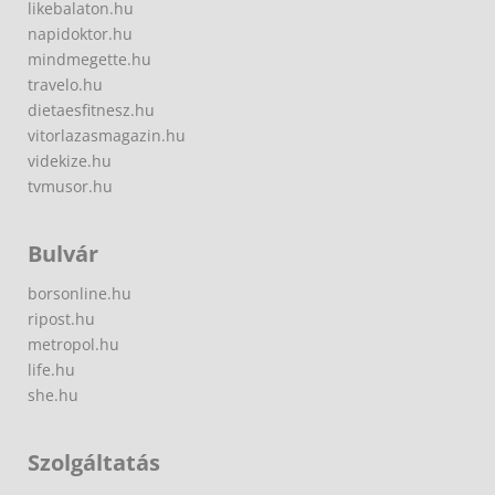
likebalaton.hu
napidoktor.hu
mindmegette.hu
travelo.hu
dietaesfitnesz.hu
vitorlazasmagazin.hu
videkize.hu
tvmusor.hu
Bulvár
borsonline.hu
ripost.hu
metropol.hu
life.hu
she.hu
Szolgáltatás