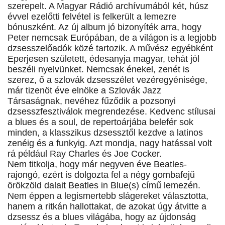
szerepelt. A Magyar Rádió archívumából két, húsz
évvel ezelőtti felvétel is felkerült a lemezre
bónuszként. Az új album jó bizonyíték arra, hogy
Peter nemcsak Európában, de a világon is a legjobb
dzsesszelőadók közé tartozik. A művész egyébként
Eperjesen született, édesanyja magyar, tehát jól
beszéli nyelvünket. Nemcsak énekel, zenét is
szerez, ő a szlovák dzsesszélet vezéregyénisége,
már tizenöt éve elnöke a Szlovák Jazz
Társaságnak, nevéhez fűződik a pozsonyi
dzsesszfesztiválok megrendezése. Kedvenc stílusai
a blues és a soul, de repertoárjába belefér sok
minden, a klasszikus dzsessztől kezdve a latinos
zenéig és a funkyig. Azt mondja, nagy hatással volt
rá például Ray Charles és Joe Cocker.
Nem titkolja, hogy már negyven éve Beatles-
rajongó, ezért is dolgozta fel a négy gombafejű
örökzöld dalait Beatles in Blue(s) című lemezén.
Nem éppen a legismertebb slágereket választotta,
hanem a ritkán hallottakat, de azokat úgy átvitte a
dzsessz és a blues világába, hogy az újdonság