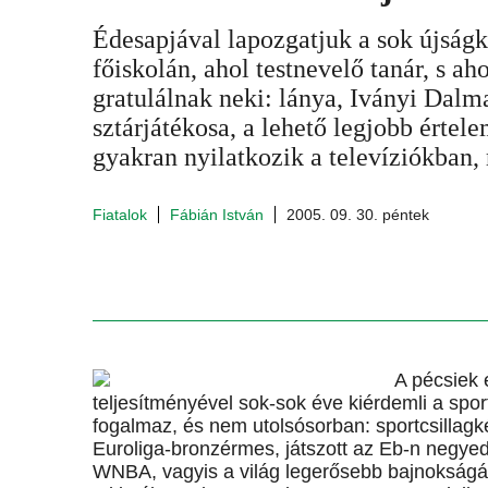
Édesapjával lapozgatjuk a sok újságk
főiskolán, ahol testnevelő tanár, s a
gratulálnak neki: lánya, Iványi Dal
sztárjátékosa, a lehető legjobb értel
gyakran nyilatkozik a televíziókban,
Fiatalok
Fábián István
2005. 09. 30. péntek
A pécsiek 
teljesítményével sok-sok éve kiérdemli a spo
fogalmaz, és nem utolsósorban: sportcsillagk
Euroliga-bronzérmes, játszott az Eb-n negyed
WNBA, vagyis a világ legerősebb bajnokságán