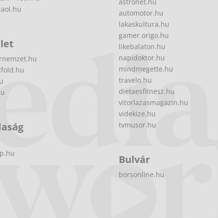
astronet.hu
zaol.hu
automotor.hu
lakaskultura.hu
gamer.origo.hu
let
likebalaton.hu
napidoktor.hu
rnemzet.hu
mindmegette.hu
fold.hu
travelo.hu
hu
dietaesfitnesz.hu
hu
vitorlazasmagazin.hu
videkize.hu
daság
tvmusor.hu
p.hu
Bulvár
borsonline.hu