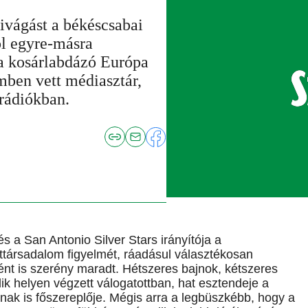
ivágást a békéscsabai
hol egyre-másra
ma kosárlabdázó Európa
emben vett médiasztár,
 rádiókban.
és a San Antonio Silver Stars irányítója a
rttársadalom figyelmét, ráadásul választékosan
ént is szerény maradt. Hétszeres bajnok, kétszeres
ik helyen végzett válogatottban, hat esztendeje a
ak is főszereplője. Mégis arra a legbüszkébb, hogy a