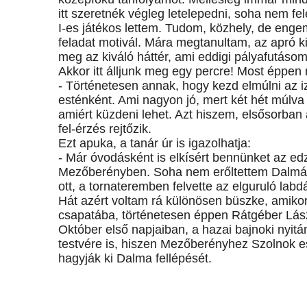
itt szeretnék végleg letelepedni, soha nem 
I-es játékos lettem. Tudom, közhely, de eng
feladat motivál. Mára megtanultam, az apró kis 
meg az kiváló háttér, ami eddigi pályafutásom
Akkor itt álljunk meg egy percre! Most éppen
- Történetesen annak, hogy kezd elmúlni az 
esténként. Ami nagyon jó, mert két hét múlva 
amiért küzdeni lehet. Azt hiszem, elsősorban
fel-érzés rejtőzik.
Ezt apuka, a tanár úr is igazolhatja:
- Már óvodásként is elkísért bennünket az 
Mezőberényben. Soha nem erőltettem Dalmára
ott, a tornateremben felvette az elguruló labd
Hát azért voltam rá különösen büszke, amiko
csapatába, történetesen éppen Rátgéber Lász
Október első napjaiban, a hazai bajnoki nyit
testvére is, hiszen Mezőberényhez Szolnok es
hagyják ki Dalma fellépését.