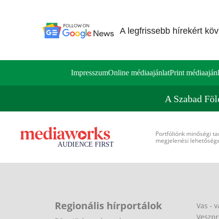
A legfrissebb hírekért kö
Impresszum
Online médiaajánlat
Print médiaajánl
A Szabad Föl
Portfóliónk minőségi ta
megjelenési lehetőséget
Regionális hírportálok
Vas - v
Veszpr