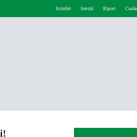
Közélet
Interjú
Riport
Csalá
i!