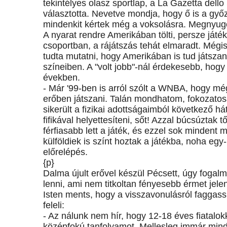
tekintélyes olasz sportlap, a La Gazetta dell
választotta. Nevetve mondja, hogy ő is a győz
mindenkit kértek még a voksolásra. Megnyugodh
A nyarat rendre Amerikában tölti, persze játék
csoportban, a rájátszás tehát elmaradt. Mégis
tudta mutatni, hogy Amerikában is tud játsza
színeiben. A "volt jobb"-nál érdekesebb, hogy
években.
- Már '99-ben is arról szólt a WNBA, hogy 
erőben játszani. Talán mondhatom, fokozato
sikerült a fizikai adottságaimból következő h
fifikával helyettesíteni, sőt! Azzal búcsúztak 
férfiasabb lett a játék, és ezzel sok mindent
külföldiek is színt hoztak a játékba, noha eg
előrelépés.
{p}
Dalma újult erővel készül Pécsett, úgy foga
lenni, ami nem titkoltan fényesebb érmet jele
Isten ments, hogy a visszavonulásról faggass
feleli:
- Az nálunk nem hír, hogy 12-18 éves fiatalo
középfokú tanfolyamot. Mellesleg immár mind