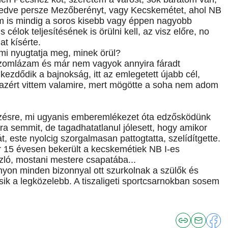
feledve persze Mezőberényt, vagy Kecskemétet, ahol NB
em is mindig a soros kisebb vagy éppen nagyobb
célok teljesítésének is örülni kell, az visz előre, no
at kísérte.
 mi nyugtatja meg, minek örül?
izomlázam és már nem vagyok annyira fáradt
kezdődik a bajnokság, itt az emlegetett újabb cél,
 azért vittem valamire, mert mögötte a soha nem adom
edzésre, mi ugyanis emberemlékezet óta edzősködünk
 semmit, de tagadhatatlanul jólesett, hogy amikor
át, este nyolcig szorgalmasan pattogtatta, szelídítgette.
r 15 évesen bekerült a kecskemétiek NB I-es
ló, mostani mestere csapatába...
ányon minden bizonnyal ott szurkolnak a szülők és
ik a legközelebb. A tiszaligeti sportcsarnokban sosem