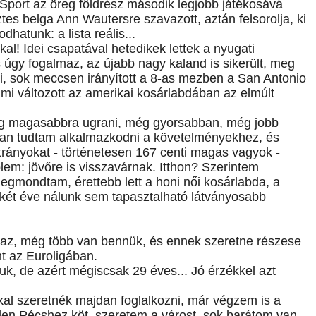
o Sport az öreg földrész második legjobb játékosává
tes belga Ann Wautersre szavazott, aztán felsorolja, ki
atunk: a lista reális...
kal! Idei csapatával hetedikek lettek a nyugati
 úgy fogalmaz, az újabb nagy kaland is sikerült, meg
ni, sok meccsen irányított a 8-as mezben a San Antonio
 mi változott az amerikai kosárlabdában az elmúlt
még magasabbra ugrani, még gyorsabban, még jobb
san tudtam alkalmazkodni a követelményekhez, és
átrányokat - történetesen 167 centi magas vagyok -
tőlem: jövőre is visszavárnak. Itthon? Szerintem
 megmondtam, érettebb lett a honi női kosárlabda, a
y-két éve nálunk sem tapasztalható látványosabb
lmaz, még több van bennük, és ennek szeretne részese
nt az Euroligában.
uk, de azért mégiscsak 29 éves... Jó érzékkel azt
kkal szeretnék majdan foglalkozni, már végzem is a
en Pécshez köt, szeretem a várost, sok barátom van,