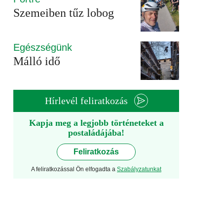
Szemeiben tűz lobog
Egészségünk
Málló idő
Hírlevél feliratkozás
Kapja meg a legjobb történeteket a
postaládájába!
Feliratkozás
A feliratkozással Ön elfogadta a
Szabályzatunkat