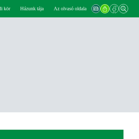
di kör
Házunk tája
Az olvasó oldala