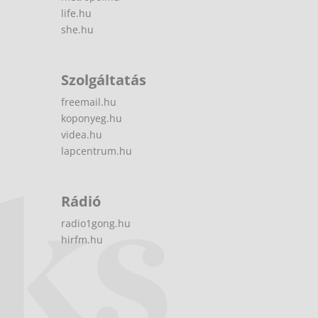
life.hu
she.hu
Szolgáltatás
freemail.hu
koponyeg.hu
videa.hu
lapcentrum.hu
Rádió
radio1gong.hu
hirfm.hu