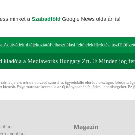
vess minket a
Szabadföld
Google News oldalán is!
at
Adatvédelmi tájékoztató
Felhasználási feltételek
Hirdetési ászf
Előfizet
d kiadója a Mediaworks Hungary Zrt. © Minden jog fen
rtalmat jelent minden olvasó számára. Egyedülálló elérést, országos lefedettsége
 biztosít. Folyamatosan keressük az új irányokat és fejlődési lehetőségeket. Ez j
Magazin
aol.hu
ém - veol.hu