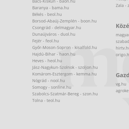
Bács-Kiskun - baon.hu
Zala - 
Baranya - bama.hu
Békés - beol.hu
Borsod-Abaúj-Zemplén - boon.hu
Közé
Csongrád - delmagyar.hu
Dunaújváros - duol.hu
magya
Fejér - feol.hu
szabad
Győr-Moson-Sopron - kisalfold.hu
hirtv.
Hajdú-Bihar - haon.hu
origo.
Heves - heol.hu
Jász-Nagykun-Szolnok - szoljon.hu
Komárom-Esztergom - kemma.hu
Gaz
Nógrád - nool.hu
vg.hu
Somogy - sonline.hu
agroke
Szabolcs-Szatmár-Bereg - szon.hu
Tolna - teol.hu