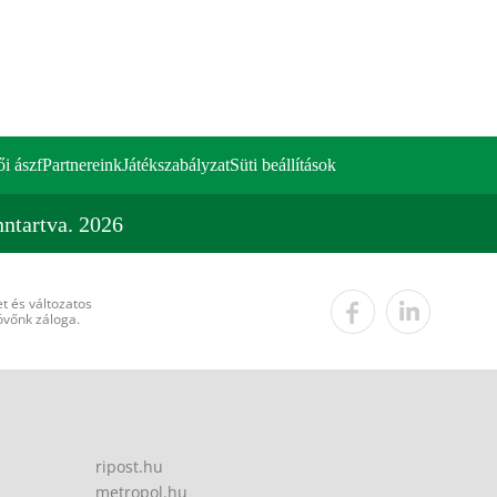
ői ászf
Partnereink
Játékszabályzat
Süti beállítások
ntartva. 2026
t és változatos
övőnk záloga.
ripost.hu
metropol.hu