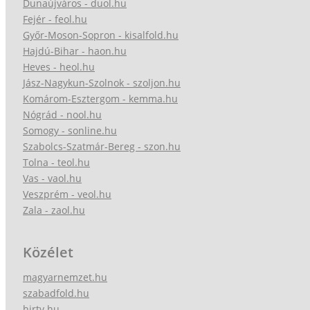
Dunaújváros - duol.hu
Fejér - feol.hu
Győr-Moson-Sopron - kisalfold.hu
Hajdú-Bihar - haon.hu
Heves - heol.hu
Jász-Nagykun-Szolnok - szoljon.hu
Komárom-Esztergom - kemma.hu
Nógrád - nool.hu
Somogy - sonline.hu
Szabolcs-Szatmár-Bereg - szon.hu
Tolna - teol.hu
Vas - vaol.hu
Veszprém - veol.hu
Zala - zaol.hu
Közélet
magyarnemzet.hu
szabadfold.hu
hirtv.hu