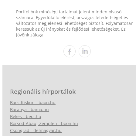
Portfóliónk minőségi tartalmat jelent minden olvasó
számára. Egyedülálló elérést, országos lefedettséget és
változatos megjelenési lehetőséget biztosít. Folyamatosan
keressük az új irányokat és fejlődési lehetőségeket. Ez
jövőnk záloga.
Regionális hírportálok
Bács-Kiskun - baon.hu
Baranya - bama.hu
Békés - beol.hu
Borsod-Abaúj-Zemplén - boon.hu
Csongrád - delmagyar.hu