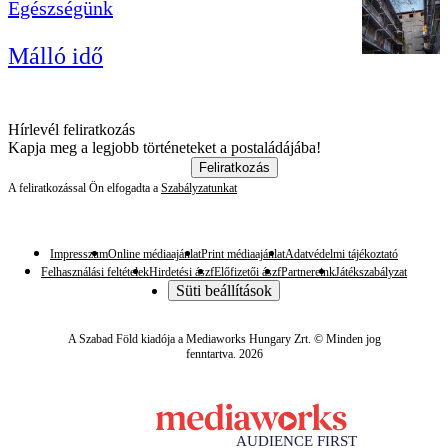
Egészségünk
Málló idő
Hírlevél feliratkozás
Kapja meg a legjobb történeteket a postaládájába!
Feliratkozás
A feliratkozással Ön elfogadta a
Szabályzatunkat
Impresszum
Online médiaajánlat
Print médiaajánlat
Adatvédelmi tájékoztató
Felhasználási feltételek
Hirdetési ászf
Előfizetői ászf
Partnereink
Játékszabályzat
Süti beállítások
A Szabad Föld kiadója a Mediaworks Hungary Zrt. © Minden jog
fenntartva. 2026