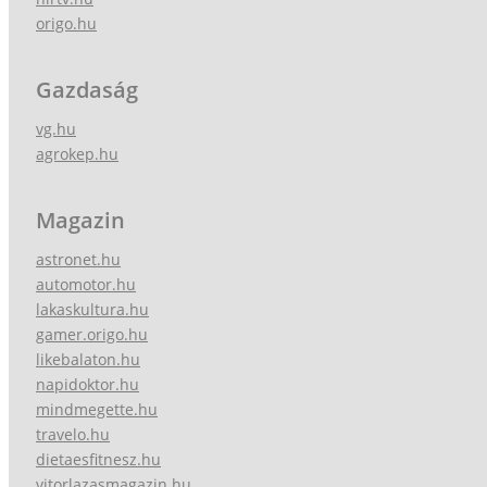
origo.hu
Gazdaság
vg.hu
agrokep.hu
Magazin
astronet.hu
automotor.hu
lakaskultura.hu
gamer.origo.hu
likebalaton.hu
napidoktor.hu
mindmegette.hu
travelo.hu
dietaesfitnesz.hu
vitorlazasmagazin.hu