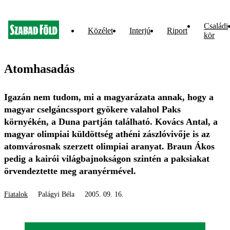
Családi
Közélet
Interjú
Riport
kör
Atomhasadás
Igazán nem tudom, mi a magyarázata annak, hogy a
magyar cselgáncssport gyökere valahol Paks
környékén, a Duna partján található. Kovács Antal, a
magyar olimpiai küldöttség athéni zászlóvivője is az
atomvárosnak szerzett olimpiai aranyat. Braun Ákos
pedig a kairói világbajnokságon szintén a paksiakat
örvendeztette meg aranyérmével.
Fiatalok
Palágyi Béla
2005. 09. 16.