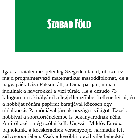
Igaz, a fiatalember jelenleg Szegeden tanul, ott szerez
majd programtervező matematikus másoddiplomát, de a
nagyapáék háza Pakson áll, a Duna partján, onnan
indulnak a haverokkal a vízi túrák. Ha a dzsudó 73
kilogrammos királyáról a legjellemzőbbet kellene leírni, én
a hobbiját rónám papírra: barátjával közösen egy
oldalkocsis Pannóniával járnak országot-világot. Ezzel a
hobbival a sporttörténelembe is bekanyarodnak néha.
Amiről azért még szólni kell: Ungvári Miklós Európa-
bajnokunk, a kecskemétiek versenyzője, harmadik lett
súlycsoportjában. Csak a későbbi brazil világbajnoktól