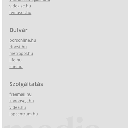
videkize.hu
tvmusor.hu
Bulvár
borsonline.hu
ripost.hu
metropol.hu
life.hu
she.hu
Szolgáltatás
freemail.hu
koponyeg.hu
videa.hu
lapcentrum.hu