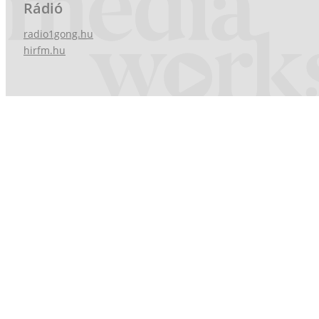
Rádió
radio1gong.hu
hirfm.hu