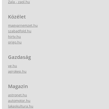
Zala - zaol.hu
Közélet
magyarnemzet.hu
szabadfold.hu
hirtv.hu
origo.hu
Gazdaság
vg.hu
agrokep.hu
Magazin
astronet.hu
automotor.hu
lakaskultura.hu