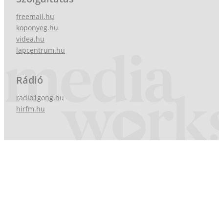
freemail.hu
koponyeg.hu
videa.hu
lapcentrum.hu
Rádió
radio1gong.hu
hirfm.hu