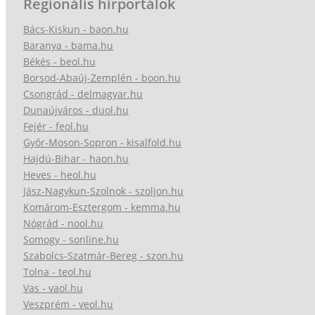
Regionális hírportálok
Bács-Kiskun - baon.hu
Baranya - bama.hu
Békés - beol.hu
Borsod-Abaúj-Zemplén - boon.hu
Csongrád - delmagyar.hu
Dunaújváros - duol.hu
Fejér - feol.hu
Győr-Moson-Sopron - kisalfold.hu
Hajdú-Bihar - haon.hu
Heves - heol.hu
Jász-Nagykun-Szolnok - szoljon.hu
Komárom-Esztergom - kemma.hu
Nógrád - nool.hu
Somogy - sonline.hu
Szabolcs-Szatmár-Bereg - szon.hu
Tolna - teol.hu
Vas - vaol.hu
Veszprém - veol.hu