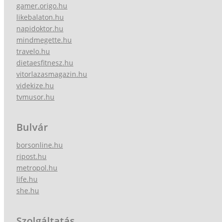
gamer.origo.hu
likebalaton.hu
napidoktor.hu
mindmegette.hu
travelo.hu
dietaesfitnesz.hu
vitorlazasmagazin.hu
videkize.hu
tvmusor.hu
Bulvár
borsonline.hu
ripost.hu
metropol.hu
life.hu
she.hu
Szolgáltatás