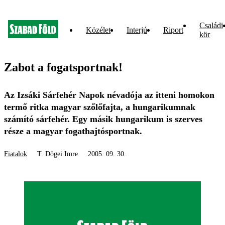
Családi
Közélet
Interjú
Riport
kör
Zabot a fogatsportnak!
Az Izsáki Sárfehér Napok névadója az itteni homokon
termő ritka magyar szőlőfajta, a hungarikumnak
számító sárfehér. Egy másik hungarikum is szerves
része a magyar fogathajtósportnak.
Fiatalok
T. Dögei Imre
2005. 09. 30.