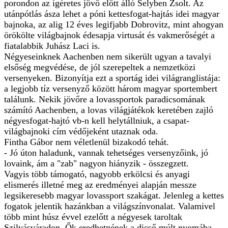
porondon az ígéretes jövő előtt álló Selyben Zsolt. Az
utánpótlás ásza lehet a póni kettesfogat-hajtás idei magyar
bajnoka, az alig 12 éves legifjabb Dobrovitz, mint ahogyan
örökölte világbajnok édesapja virtusát és vakmerőségét a
fiatalabbik Juhász Laci is.
Négyeseinknek Aachenben nem sikerült ugyan a tavalyi
elsőség megvédése, de jól szerepeltek a nemzetközi
versenyeken. Bizonyítja ezt a sportág idei világranglistája:
a legjobb tíz versenyző között három magyar sportembert
találunk. Nekik jövőre a lovassportok paradicsomának
számító Aachenben, a lovas világjátékok keretében zajló
négyesfogat-hajtó vb-n kell helytállniuk, a csapat-
világbajnoki cím védőjeként utaznak oda.
Fintha Gábor nem véletlenül bizakodó tehát.
- Jó úton haladunk, vannak tehetséges versenyzőink, jó
lovaink, ám a "zab" nagyon hiányzik - összegzett.
Vagyis több támogató, nagyobb erkölcsi és anyagi
elismerés illetné meg az eredményei alapján messze
legsikeresebb magyar lovassport szakágat. Jelenleg a kettes
fogatok jelentik hazánkban a világszínvonalat. Valamivel
több mint húsz évvel ezelőtt a négyesek taroltak
Szilvásváradon. Ők eredhetnének a dicső múlt nyomába.