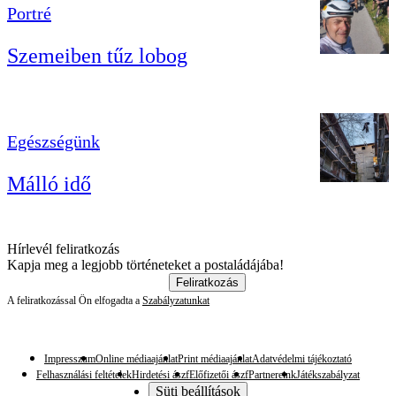
Portré
Szemeiben tűz lobog
Egészségünk
Málló idő
Hírlevél feliratkozás
Kapja meg a legjobb történeteket a postaládájába!
Feliratkozás
A feliratkozással Ön elfogadta a
Szabályzatunkat
Impresszum
Online médiaajánlat
Print médiaajánlat
Adatvédelmi tájékoztató
Felhasználási feltételek
Hirdetési ászf
Előfizetői ászf
Partnereink
Játékszabályzat
Süti beállítások