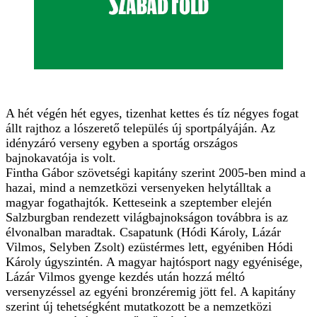
A hét végén hét egyes, tizenhat kettes és tíz négyes fogat
állt rajthoz a lószerető település új sportpályáján. Az
idényzáró verseny egyben a sportág országos
bajnokavatója is volt.
Fintha Gábor szövetségi kapitány szerint 2005-ben mind a
hazai, mind a nemzetközi versenyeken helytálltak a
magyar fogathajtók. Ketteseink a szeptember elején
Salzburgban rendezett világbajnokságon továbbra is az
élvonalban maradtak. Csapatunk (Hódi Károly, Lázár
Vilmos, Selyben Zsolt) ezüstérmes lett, egyéniben Hódi
Károly úgyszintén. A magyar hajtósport nagy egyénisége,
Lázár Vilmos gyenge kezdés után hozzá méltó
versenyzéssel az egyéni bronzéremig jött fel. A kapitány
szerint új tehetségként mutatkozott be a nemzetközi