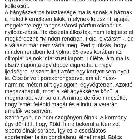
kollekciót.
A bányászváros büszkesége ma is annak a háznak
a hetedik emeletén lakik, melynek földszinti ajtaját
reggelente egy rangos városi pártfunkcionárius
nyitotta-zárta. Ha összetalálkoztak, nem felejtette el
megkérdezni: "Minden rendben, Földi elvtárs?" -, de
a választ már nem várta meg. Pedig túlzás, hogy
minden rendben lett volna: 55 éves korában az
olimpiai bajnok infarktust kapott. Túlélte, ám ma is
elszív naponta egy doboz cigarettát a nagy
ijedségre. Viszont italt azóta egy kortyot sem nyelt
le. Ötször volt porckorongsérve, emiatt húsz-
harminc métert bírt gyalogolni egyvégtében. Azoktól
megszabadult, most a két ágyéksérve közül a
megmaradt van soron. A minap derűsen mesélte,
hogy ismét felépíti magát és elindul a veterán
emelők versenyén.
Szerényen, de nem szegényen élnek. A kormány
úgy döntött, hogy Földi Imre bekerül a Nemzet
Sportolóinak sorába, így ez a csodálatos
sportember talán gondtalanul élhet majd. Bölcs