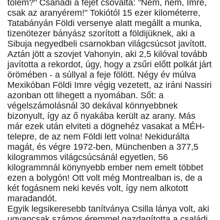
tőlem?" Csanádi a fejét csóválta: "Nem, nem, Imre,
csak az aranyérem!" Tokiótól 15 ezer kilométerre,
Tatabányán Földi versenye alatt megállt a munka,
tizenötezer bányász szorított a földijüknek, aki a
Sibuja negyedbeli csarnokban világcsúcsot javított.
Aztán jött a szovjet Vahonyin, aki 2,5 kilóval tovább
javította a rekordot, úgy, hogy a zsűri előtt polkát járt
örömében - a súllyal a feje fölött. Négy év múlva
Mexikóban Földi Imre végig vezetett, az iráni Nassiri
azonban ott lihegett a nyomában. Sőt: a
végelszámolásnál 30 dekával könnyebbnek
bizonyult, így az ő nyakába került az arany. Más
már ezek után elviteti a dögnehéz vasakat a MÉH-
telepre, de az nem Földi lett volna! Nekidurálta
magát, és végre 1972-ben, Münchenben a 377,5
kilogrammos világcsúcsánál egyetlen, 56
kilogrammnál könynyebb ember nem emelt többet
ezen a bolygón! Ott volt még Montrealban is, de a
két fogásnem neki kevés volt, így nem alkotott
maradandót.
Egyik legsikeresebb tanítványa Csilla lánya volt, aki
ugyancsak számos éremmel gazdagította a családi