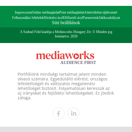
Impresszum
Online médiaajánlat
Print médiaajánlat
Adatvédelmi tájékoztató
Felhasználási feltételek
Hirdetési ászf
Előfizetői ászf
Partnereink
Játékszabályzat
Süti beállítások
A Szabad Föld kiadója a Mediaworks Hungary Zrt. © Minden jog
fenntartva. 2026
Portfóliónk minőségi tartalmat jelent minden
olvasó számára. Egyedülálló elérést, országos
lefedettséget és változatos megjelenési
lehetőséget biztosít. Folyamatosan keressük az
új irányokat és fejlődési lehetőségeket. Ez jövőnk
záloga.