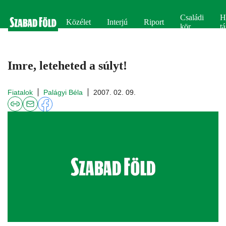
Családi
H
Közélet
Interjú
Riport
kör
tá
Imre, leteheted a súlyt!
Fiatalok
Palágyi Béla
2007. 02. 09.