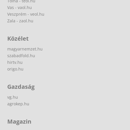
Tolna - teol.hu
Vas - vaol.hu
Veszprém - veol.hu
Zala - zaol.hu
Közélet
magyarnemzet.hu
szabadfold.hu
hirtv.hu
origo.hu
Gazdaság
vg.hu
agrokep.hu
Magazin