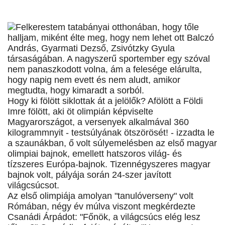
Felkerestem tatabányai otthonában, hogy tőle
halljam, miként élte meg, hogy nem lehet ott Balczó
András, Gyarmati Dezső, Zsivótzky Gyula
társaságában. A nagyszerű sportember egy szóval
nem panaszkodott volna, ám a felesége elárulta,
hogy napig nem evett és nem aludt, amikor
megtudta, hogy kimaradt a sorból.
Hogy ki fölött siklottak át a jelölők? Afölött a Földi
Imre fölött, aki öt olimpián képviselte
Magyarországot, a versenyek alkalmával 360
kilogrammnyit - testsúlyának ötszörösét! - izzadta le
a szaunákban, ő volt súlyemelésben az első magyar
olimpiai bajnok, emellett hatszoros világ- és
tízszeres Európa-bajnok. Tizennégyszeres magyar
bajnok volt, pályája során 24-szer javított
világcsúcsot.
Az első olimpiája amolyan "tanulóverseny" volt
Rómában, négy év múlva viszont megkérdezte
Csanádi Árpádot: "Főnök, a világcsúcs elég lesz