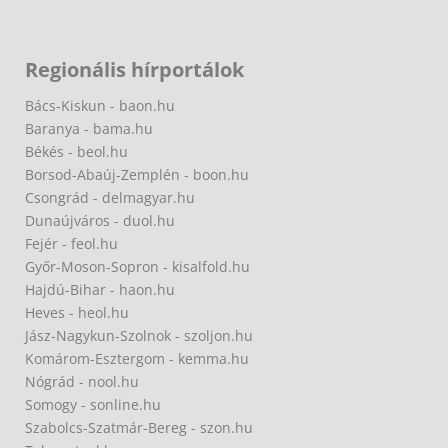
Regionális hírportálok
Bács-Kiskun - baon.hu
Baranya - bama.hu
Békés - beol.hu
Borsod-Abaúj-Zemplén - boon.hu
Csongrád - delmagyar.hu
Dunaújváros - duol.hu
Fejér - feol.hu
Győr-Moson-Sopron - kisalfold.hu
Hajdú-Bihar - haon.hu
Heves - heol.hu
Jász-Nagykun-Szolnok - szoljon.hu
Komárom-Esztergom - kemma.hu
Nógrád - nool.hu
Somogy - sonline.hu
Szabolcs-Szatmár-Bereg - szon.hu