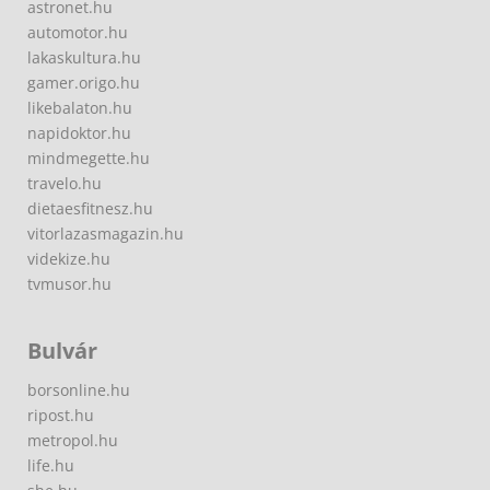
astronet.hu
automotor.hu
lakaskultura.hu
gamer.origo.hu
likebalaton.hu
napidoktor.hu
mindmegette.hu
travelo.hu
dietaesfitnesz.hu
vitorlazasmagazin.hu
videkize.hu
tvmusor.hu
Bulvár
borsonline.hu
ripost.hu
metropol.hu
life.hu