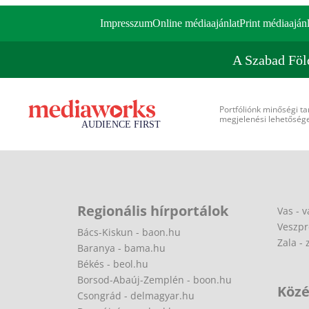
Impresszum
Online médiaajánlat
Print médiaajánl
A Szabad Föl
Portfóliónk minőségi ta
megjelenési lehetőséget
Regionális hírportálok
Vas - v
Veszpr
Bács-Kiskun - baon.hu
Zala - 
Baranya - bama.hu
Békés - beol.hu
Borsod-Abaúj-Zemplén - boon.hu
Közé
Csongrád - delmagyar.hu