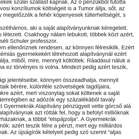
ekek szülei szállást kapnak. Az ő pénzükből futotta
vosi konzíliumok költségeit is a Tumor állja, sőt, az
gy megelőzzék a fehér köpenyesek túlterheltségét, s
szélhámos, aki a saját alapítványunknak kéregetett.
létezett. Csakhogy nálam lebukott, többek közt azért,
éli Schuler professzor.
nem ellenőriznek rendesen, az könnyen félresiklik. Ezért
eukémiás gyermekekért létrehozott alapítványnál ezért
álja, miből, mire, mennyit költöttek. Ráadásul náluk a
a ez törvényes is volna. Mindezt pedig azért teszik,
gi jelentéseibe, könnyen összeadhatja, mennyit
taik bérére, különféle szövetségek tagdíjaira,
re azért, mert viszonylag sokat költenek a saját
Nemrégiben az adózók egy százalékából tavaly
pott Gyermekrák Alapítvány pénzügyeit vette górcső alá
lapítványnak azt rótták fel, hogy a befolyt millióknak
rházaknak, a többit "elspájzolja". A Gyermekrák
nök: azért teszik félre a pénzt, mert egy milliárdos
. Az újságírók kételyeit pedig szó szerint "aljas