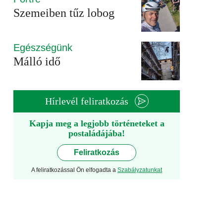
Szemeiben tűz lobog
Egészségünk
Málló idő
Hírlevél feliratkozás
Kapja meg a legjobb történeteket a
postaládájába!
Feliratkozás
A feliratkozással Ön elfogadta a
Szabályzatunkat