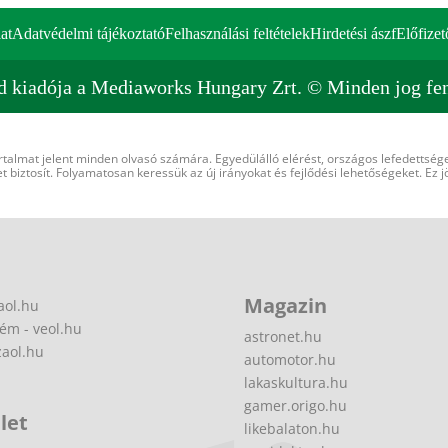
at
Adatvédelmi tájékoztató
Felhasználási feltételek
Hirdetési ászf
Előfizet
d kiadója a Mediaworks Hungary Zrt. © Minden jog fen
rtalmat jelent minden olvasó számára. Egyedülálló elérést, országos lefedettsége
 biztosít. Folyamatosan keressük az új irányokat és fejlődési lehetőségeket. Ez j
Magazin
aol.hu
ém - veol.hu
astronet.hu
zaol.hu
automotor.hu
lakaskultura.hu
gamer.origo.hu
let
likebalaton.hu