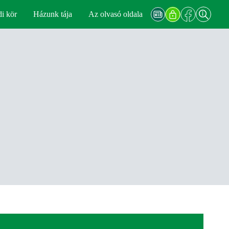
di kör
Házunk tája
Az olvasó oldala