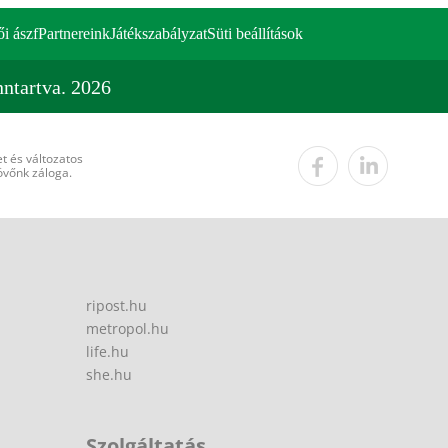
ői ászf
Partnereink
Játékszabályzat
Süti beállítások
ntartva. 2026
t és változatos
övőnk záloga.
ripost.hu
metropol.hu
life.hu
she.hu
Szolgáltatás