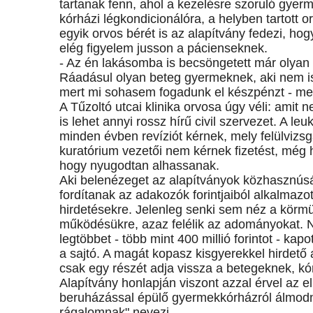
tartanak fenn, ahol a kezelésre szoruló gyerm
kórházi légkondicionálóra, a helyben tartott or
egyik orvos bérét is az alapítvány fedezi, ho
elég figyelem jusson a pácienseknek.
- Az én lakásomba is becsöngetett már olyan 
Ráadásul olyan beteg gyermeknek, aki nem is 
mert mi sohasem fogadunk el készpénzt - mes
A Tűzoltó utcai klinika orvosa úgy véli: amit 
is lehet annyi rossz hírű civil szervezet. A l
minden évben revíziót kérnek, mely felülvizsg
kuratórium vezetői nem kérnek fizetést, még h
hogy nyugodtan alhassanak.
Aki belenézeget az alapítványok közhasznúsá
fordítanak az adakozók forintjaiból alkalmazot
hirdetésekre. Jelenleg senki sem néz a körmük
működésükre, azaz felélik az adományokat. 
legtöbbet - több mint 400 millió forintot - ka
a sajtó. A magát kopasz kisgyerekkel hirdető a
csak egy részét adja vissza a betegeknek, kó
Alapítvány honlapján viszont azzal érvel az el
beruházással épülő gyermekkórházról álmodnak
rágalomnak" nevezi.