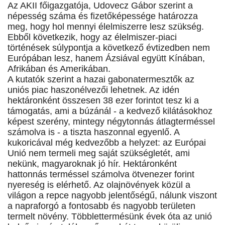
Az AKII főigazgatója, Udovecz Gábor szerint a
népesség száma és fizetőképessége határozza
meg, hogy hol mennyi élelmiszerre lesz szükség.
Ebből következik, hogy az élelmiszer-piaci
történések súlypontja a következő évtizedben nem
Európában lesz, hanem Ázsiával együtt Kínában,
Afrikában és Amerikában.
A kutatók szerint a hazai gabonatermesztők az
uniós piac haszonélvezői lehetnek. Az idén
hektáronként összesen 38 ezer forintot tesz ki a
támogatás, ami a búzánál - a kedvező kilátásokhoz
képest szerény, mintegy négytonnás átlagterméssel
számolva is - a tiszta haszonnal egyenlő. A
kukoricával még kedvezőbb a helyzet: az Európai
Unió nem termeli meg saját szükségletét, ami
nekünk, magyaroknak jó hír. Hektáronként
hattonnás terméssel számolva ötvenezer forint
nyereség is elérhető. Az olajnövények közül a
világon a repce nagyobb jelentőségű, nálunk viszont
a napraforgó a fontosabb és nagyobb területen
termelt növény. Többlettermésünk évek óta az unió