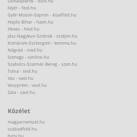
Dunaújváros - duol.hu
Fejér - feol.hu
Győr-Moson-Sopron - kisalfold.hu
Hajdú-Bihar - haon.hu
Heves - heol.hu
Jász-Nagykun-Szolnok - szoljon.hu
Komárom-Esztergom - kemma.hu
Nógrád - nool.hu
Somogy - sonline.hu
Szabolcs-Szatmár-Bereg - szon.hu
Tolna - teol.hu
Vas - vaol.hu
Veszprém - veol.hu
Zala - zaol.hu
Közélet
magyarnemzet.hu
szabadfold.hu
hirtv.hu