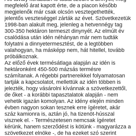
megfelelő árat kapott érte, de a piacon később
megjelenők már csak olcsón vesztegethették,
jelentős veszteséggel zárták az évet. Szövetkezetük
1998-ban alakult meg, jelenleg a hetvennégy tag
300-350 hektáron termeszt dinynyét. Az elmúlt év
csalódása után idén néhányan már nem tudták
folytatni a dinnyetermesztést, de a legtöbben
valahogyan, ha másképp nem, hát hitellel, tovább
próbálkoznak.
Az előző évek termésátlaga alapján az idén is
hektáronként 450-500 mázsás termésre
számítanak. A régebbi partnereikkel folyamatosan
tartják a kapcsolatot, mellettük az idén többen is
jelezték, hogy vásárolni kívánnak a szövetkezettől,
de őket - a korábbi tapasztalatok alapján - nem
vehetik igazán komolyan. Az idény elején minden
évben nagyon sokan tesznek erre ígéretet, akár
száz kamionra is, aztán jó, ha tizenöt-hússzal
visznek el. - Természetesen nemcsak ígéretet
kérünk, hanem szerződést is kötünk - magyarázza a
szövetkezet elnöke -, de ha ezeket szó szerint