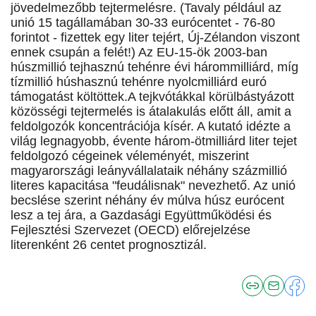
jövedelmezőbb tejtermelésre. (Tavaly például az
unió 15 tagállamában 30-33 eurócentet - 76-80
forintot - fizettek egy liter tejért, Új-Zélandon viszont
ennek csupán a felét!) Az EU-15-ök 2003-ban
húszmillió tejhasznú tehénre évi hárommilliárd, míg
tízmillió húshasznú tehénre nyolcmilliárd euró
támogatást költöttek.A tejkvótákkal körülbástyázott
közösségi tejtermelés is átalakulás előtt áll, amit a
feldolgozók koncentrációja kísér. A kutató idézte a
világ legnagyobb, évente három-ötmilliárd liter tejet
feldolgozó cégeinek véleményét, miszerint
magyarországi leányvállalataik néhány százmillió
literes kapacitása "feudálisnak" nevezhető. Az unió
becslése szerint néhány év múlva húsz eurócent
lesz a tej ára, a Gazdasági Együttműködési és
Fejlesztési Szervezet (OECD) előrejelzése
literenként 26 centet prognosztizál.