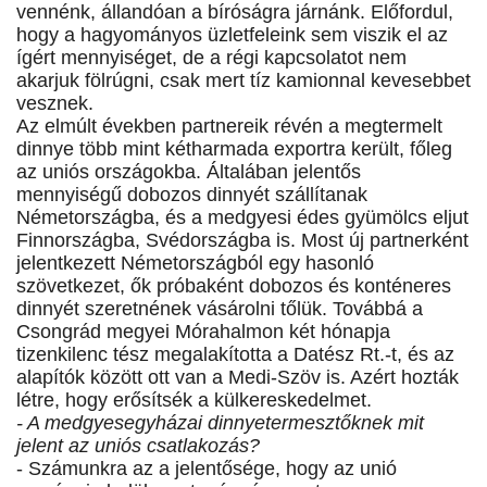
vennénk, állandóan a bíróságra járnánk. Előfordul,
hogy a hagyományos üzletfeleink sem viszik el az
ígért mennyiséget, de a régi kapcsolatot nem
akarjuk fölrúgni, csak mert tíz kamionnal kevesebbet
vesznek.
Az elmúlt években partnereik révén a megtermelt
dinnye több mint kétharmada exportra került, főleg
az uniós országokba. Általában jelentős
mennyiségű dobozos dinnyét szállítanak
Németországba, és a medgyesi édes gyümölcs eljut
Finnországba, Svédországba is. Most új partnerként
jelentkezett Németországból egy hasonló
szövetkezet, ők próbaként dobozos és konténeres
dinnyét szeretnének vásárolni tőlük. Továbbá a
Csongrád megyei Mórahalmon két hónapja
tizenkilenc tész megalakította a Datész Rt.-t, és az
alapítók között ott van a Medi-Szöv is. Azért hozták
létre, hogy erősítsék a külkereskedelmet.
- A medgyesegyházai dinnyetermesztőknek mit
jelent az uniós csatlakozás?
- Számunkra az a jelentősége, hogy az unió