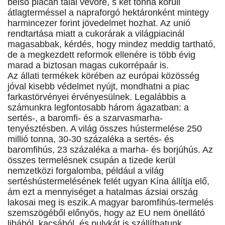
belső piacán talál vevőre, s két tonna körüli
átlagterméssel a napraforgó hektáronként mintegy
harmincezer forint jövedelmet hozhat. Az unió
rendtartása miatt a cukorárak a világpiacinál
magasabbak, kérdés, hogy mindez meddig tartható,
de a megkezdett reformok ellenére is több évig
marad a biztosan magas cukorrépaár is.
Az állati termékek körében az európai közösség
jóval kisebb védelmet nyújt, mondhatni a piac
farkastörvényei érvényesülnek. Legalábbis a
számunkra legfontosabb három ágazatban: a
sertés-, a baromfi- és a szarvasmarha-
tenyésztésben. A világ összes hústermelése 250
millió tonna, 30-30 százaléka a sertés- és
baromfihús, 23 százaléka a marha- és borjúhús. Az
összes termelésnek csupán a tizede kerül
nemzetközi forgalomba, például a világ
sertéshústermelésének felét ugyan Kína állítja elő,
ám ezt a mennyiséget a hatalmas ázsiai ország
lakosai meg is eszik.A magyar baromfihús-termelés
szemszögéből előnyös, hogy az EU nem önellátó
libából, kacsából, és pulykát is szállíthatunk.