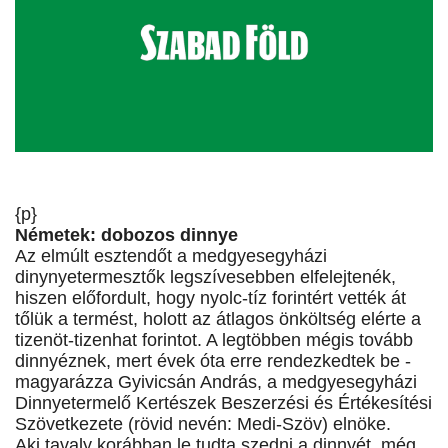
{p}
Németek: dobozos dinnye
Az elmúlt esztendőt a medgyesegyházi
dinynyetermesztők legszívesebben elfelejtenék,
hiszen előfordult, hogy nyolc-tíz forintért vették át
tőlük a termést, holott az átlagos önköltség elérte a
tizenöt-tizenhat forintot. A legtöbben mégis tovább
dinnyéznek, mert évek óta erre rendezkedtek be -
magyarázza Gyivicsán András, a medgyesegyházi
Dinnyetermelő Kertészek Beszerzési és Értékesítési
Szövetkezete (rövid nevén: Medi-Szöv) elnöke.
Aki tavaly korábban le tudta szedni a dinnyét, még