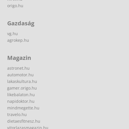
origo.hu
Gazdaság
vg.hu
agrokep.hu
Magazin
astronet.hu
automotor.hu
lakaskultura.hu
gamer.origo.hu
likebalaton.hu
napidoktor.hu
mindmegette.hu
travelo.hu
dietaesfitnesz.hu
vitorlazasmagazin.hu