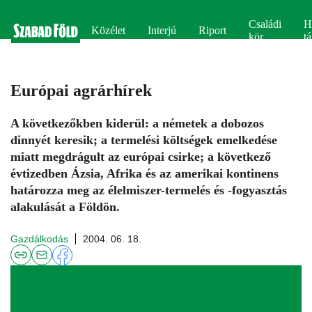
Családi
H
Közélet
Interjú
Riport
kör
tá
Európai agrárhírek
A következőkben kiderül: a németek a dobozos
dinnyét keresik; a termelési költségek emelkedése
miatt megdrágult az európai csirke; a következő
évtizedben Ázsia, Afrika és az amerikai kontinens
határozza meg az élelmiszer-termelés és -fogyasztás
alakulását a Földön.
Gazdálkodás
2004. 06. 18.