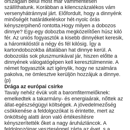
országain belül most már vámmentesen
szállíthatunk. Korábban a kilencszázalékos vám
versenyhátránnyal járt. Előfordult, hogy a dinnyénk
minőségét határátkeléskor hét-nyolc órás
kényszerpihenő rontotta.Hogy milyen a dobozos
dinnye? Egy-egy dobozba megközelítően húsz kiló
fér. Az uniós fogyasztók a kisebb dinnyéket keresik,
a háromkilóstól a négy és fél kilósig. Így a
kartondobozokba általában hat dinnye kerül. A
dobozolás sok pluszmunkával jár, hiszen előtte a
dinnyének válogatógépen kell keresztülmennie. A
német fogyasztók azt igénylik, hogy ne szalmára
pakolva, ne ömlesztve kerüljön hozzájuk a dinnye.
{p}
Drága az európai csirke
Tavaly nehéz évük volt a baromfitermelőknek:
emelkedtek a takarmány- és energiaárak, nőttek az
állat-egészségügyi költségek. A jövedelmezőség
csökkenése a feldolgozókat is érintette, mert az
önköltség alatti áron való értékesítésre
kényszerítették őket a nagy áruházláncok. A
feldolgozóipar veszteséggel zárta az évet, s a