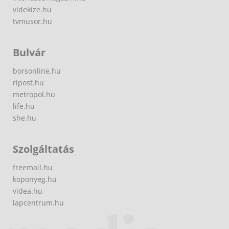
videkize.hu
tvmusor.hu
Bulvár
borsonline.hu
ripost.hu
metropol.hu
life.hu
she.hu
Szolgáltatás
freemail.hu
koponyeg.hu
videa.hu
lapcentrum.hu