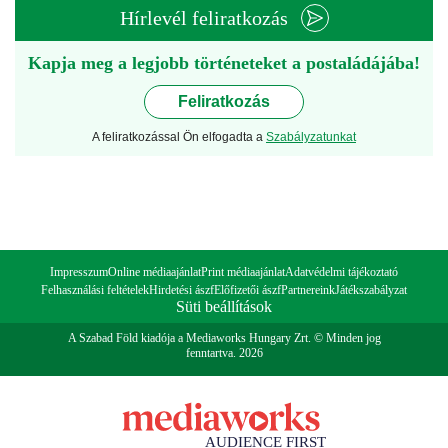
Hírlevél feliratkozás
Kapja meg a legjobb történeteket a postaládájába!
Feliratkozás
A feliratkozással Ön elfogadta a
Szabályzatunkat
Impresszum
Online médiaajánlat
Print médiaajánlat
Adatvédelmi tájékoztató
Felhasználási feltételek
Hirdetési ászf
Előfizetői ászf
Partnereink
Játékszabályzat
Süti beállítások
A Szabad Föld kiadója a Mediaworks Hungary Zrt. © Minden jog
fenntartva. 2026