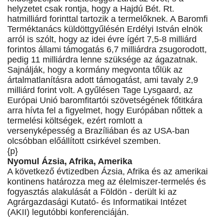
helyzetet csak rontja, hogy a Hajdú Bét. Rt.
hatmilliárd forinttal tartozik a termelőknek. A Baromfi
Terméktanács küldöttgyűlésén Erdélyi István elnök
arról is szólt, hogy az idei évre ígért 7,5-8 milliárd
forintos állami támogatás 6,7 milliárdra zsugorodott,
pedig 11 milliárdra lenne szüksége az ágazatnak.
Sajnálják, hogy a kormány megvonta tőlük az
ártalmatlanításra adott támogatást, ami tavaly 2,9
milliárd forint volt. A gyűlésen Tage Lysgaard, az
Európai Unió baromfitartói szövetségének főtitkára
arra hívta fel a figyelmet, hogy Európában nőttek a
termelési költségek, ezért romlott a
versenyképesség a Brazíliában és az USA-ban
olcsóbban előállított csirkével szemben.
{p}
Nyomul Ázsia, Afrika, Amerika
A következő évtizedben Ázsia, Afrika és az amerikai
kontinens határozza meg az élelmiszer-termelés és
fogyasztás alakulását a Földön - derült ki az
Agrárgazdasági Kutató- és Informatikai Intézet
(AKII) legutóbbi konferenciáján.