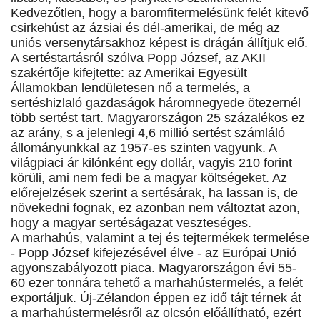
Kedvezőtlen, hogy a baromfitermelésünk felét kitevő
csirkehúst az ázsiai és dél-amerikai, de még az
uniós versenytársakhoz képest is drágán állítjuk elő.
A sertéstartásról szólva Popp József, az AKII
szakértője kifejtette: az Amerikai Egyesült
Államokban lendületesen nő a termelés, a
sertéshizlaló gazdaságok háromnegyede ötezernél
több sertést tart. Magyarországon 25 százalékos ez
az arány, s a jelenlegi 4,6 millió sertést számláló
állományunkkal az 1957-es szinten vagyunk. A
világpiaci ár kilónként egy dollár, vagyis 210 forint
körüli, ami nem fedi be a magyar költségeket. Az
előrejelzések szerint a sertésárak, ha lassan is, de
növekedni fognak, ez azonban nem változtat azon,
hogy a magyar sertéságazat veszteséges.
A marhahús, valamint a tej és tejtermékek termelése
- Popp József kifejezésével élve - az Európai Unió
agyonszabályozott piaca. Magyarországon évi 55-
60 ezer tonnára tehető a marhahústermelés, a felét
exportáljuk. Új-Zélandon éppen ez idő tájt térnek át
a marhahústermelésről az olcsón előállítható, ezért