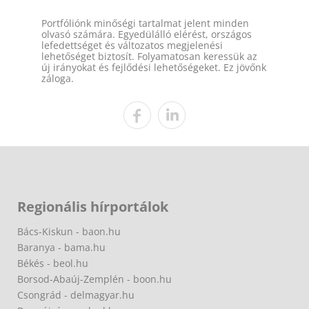
Portfóliónk minőségi tartalmat jelent minden
olvasó számára. Egyedülálló elérést, országos
lefedettséget és változatos megjelenési
lehetőséget biztosít. Folyamatosan keressük az
új irányokat és fejlődési lehetőségeket. Ez jövőnk
záloga.
Regionális hírportálok
Bács-Kiskun - baon.hu
Baranya - bama.hu
Békés - beol.hu
Borsod-Abaúj-Zemplén - boon.hu
Csongrád - delmagyar.hu