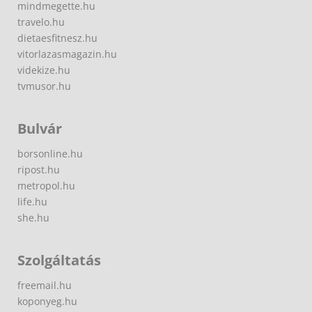
mindmegette.hu
travelo.hu
dietaesfitnesz.hu
vitorlazasmagazin.hu
videkize.hu
tvmusor.hu
Bulvár
borsonline.hu
ripost.hu
metropol.hu
life.hu
she.hu
Szolgáltatás
freemail.hu
koponyeg.hu