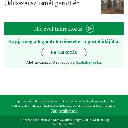
Odüsszeusz ismét partot ér
Hírlevél feliratkozás
Kapja meg a legjobb történeteket a postaládájába!
Feliratkozás
A feliratkozással Ön elfogadta a
Szabályzatunkat
Impresszum
Online médiaajánlat
Print médiaajánlat
Adatvédelmi tájékoztató
Felhasználási feltételek
Hirdetési ászf
Előfizetői ászf
Partnereink
Játékszabályzat
Süti beállítások
A Szabad Föld kiadója a Mediaworks Hungary Zrt. © Minden jog
fenntartva. 2026