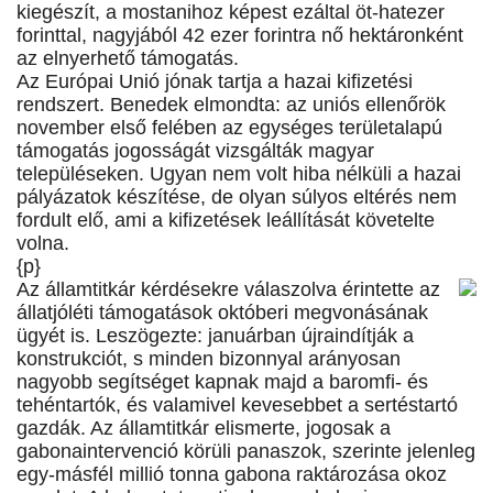
kiegészít, a mostanihoz képest ezáltal öt-hatezer
forinttal, nagyjából 42 ezer forintra nő hektáronként
az elnyerhető támogatás.
Az Európai Unió jónak tartja a hazai kifizetési
rendszert. Benedek elmondta: az uniós ellenőrök
november első felében az egységes területalapú
támogatás jogosságát vizsgálták magyar
településeken. Ugyan nem volt hiba nélküli a hazai
pályázatok készítése, de olyan súlyos eltérés nem
fordult elő, ami a kifizetések leállítását követelte
volna.
{p}
Az államtitkár kérdésekre válaszolva érintette az
állatjóléti támogatások októberi megvonásának
ügyét is. Leszögezte: januárban újraindítják a
konstrukciót, s minden bizonnyal arányosan
nagyobb segítséget kapnak majd a baromfi- és
tehéntartók, és valamivel kevesebbet a sertéstartó
gazdák. Az államtitkár elismerte, jogosak a
gabonaintervenció körüli panaszok, szerinte jelenleg
egy-másfél millió tonna gabona raktározása okoz