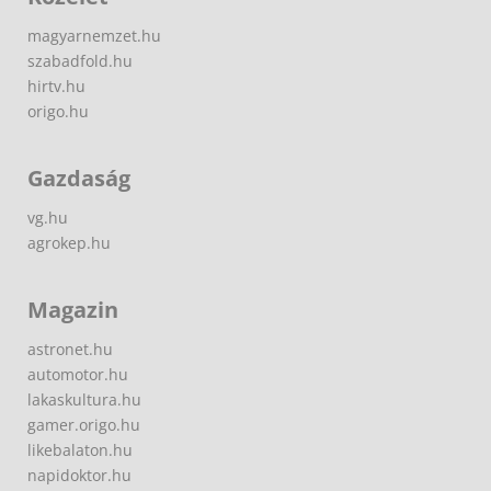
magyarnemzet.hu
szabadfold.hu
hirtv.hu
origo.hu
Gazdaság
vg.hu
agrokep.hu
Magazin
astronet.hu
automotor.hu
lakaskultura.hu
gamer.origo.hu
likebalaton.hu
napidoktor.hu