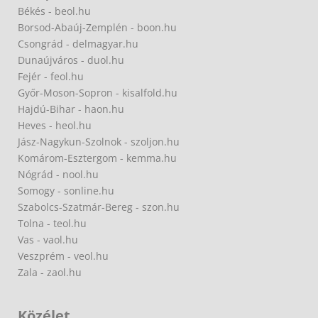
Békés - beol.hu
Borsod-Abaúj-Zemplén - boon.hu
Csongrád - delmagyar.hu
Dunaújváros - duol.hu
Fejér - feol.hu
Győr-Moson-Sopron - kisalfold.hu
Hajdú-Bihar - haon.hu
Heves - heol.hu
Jász-Nagykun-Szolnok - szoljon.hu
Komárom-Esztergom - kemma.hu
Nógrád - nool.hu
Somogy - sonline.hu
Szabolcs-Szatmár-Bereg - szon.hu
Tolna - teol.hu
Vas - vaol.hu
Veszprém - veol.hu
Zala - zaol.hu
Közélet