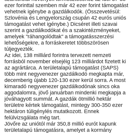
ezer forinttal szemben már 42 ezer forint támogatást
vehetnek igénybe a gazdálkodók. (Összevetésül:
Szlovénia és Lengyelország csupán 42 eurós uniós
támogatást vehet igénybe.) Dicséret illeti szavai
szerint a gazdálkodókat és a szakintézményeket,
amelyek "ráhangolódtak" a támogatásszerzési
lehetőségekre, a forráskeretet többszörösen
túljegyezték.
Az idei, 138 milliárd forintra tervezett nemzeti
forrásból november elsejéig 123 milliárdot fizetett ki
az agrártárca. A területalapú támogatást (SAPS)
több mint negyvenezer gazdálkodó megkapta már,
decemberig újabb 120-130 ezer kerül sorra. A most
kimaradó negyvenezer gazdálkodónak sincs oka
aggodalomra, jövő januárban mindenki megkapja a
jóváhagyott summát. A gazdák ötmillió hektár
területre kértek támogatást, mintegy 300-350 ezer
hektáron túligénylés mutatkozott. Ennek
felülvizsgálata még tart.
Jövőre az uniótól már 350,8 millió eurót kapunk
területalapú támogatásra, amelyet a kormány