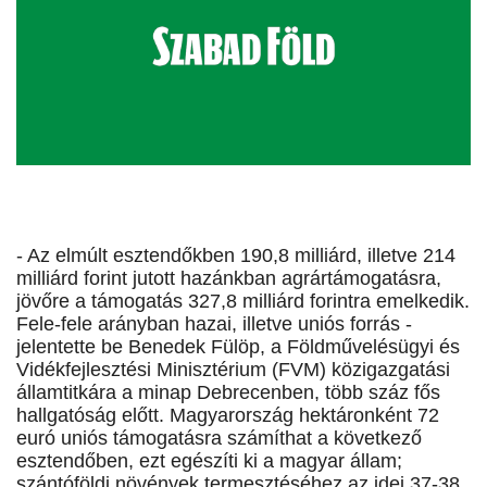
- Az elmúlt esztendőkben 190,8 milliárd, illetve 214
milliárd forint jutott hazánkban agrártámogatásra,
jövőre a támogatás 327,8 milliárd forintra emelkedik.
Fele-fele arányban hazai, illetve uniós forrás -
jelentette be Benedek Fülöp, a Földművelésügyi és
Vidékfejlesztési Minisztérium (FVM) közigazgatási
államtitkára a minap Debrecenben, több száz fős
hallgatóság előtt. Magyarország hektáronként 72
euró uniós támogatásra számíthat a következő
esztendőben, ezt egészíti ki a magyar állam;
szántóföldi növények termesztéséhez az idei 37-38