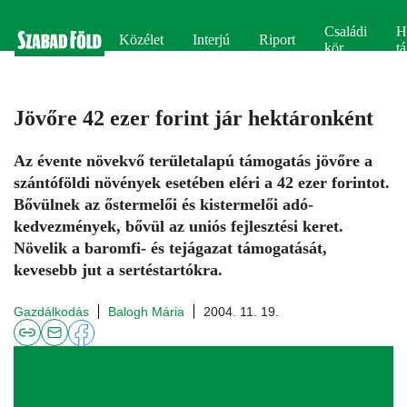
Családi
H
Közélet
Interjú
Riport
kör
tá
Jövőre 42 ezer forint jár hektáronként
Az évente növekvő területalapú támogatás jövőre a
szántóföldi növények esetében eléri a 42 ezer forintot.
Bővülnek az őstermelői és kistermelői adó-
kedvezmények, bővül az uniós fejlesztési keret.
Növelik a baromfi- és tejágazat támogatását,
kevesebb jut a sertéstartókra.
Gazdálkodás
Balogh Mária
2004. 11. 19.