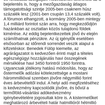
bejelentés is, hogy a mezőgazdaság átlagos
támogatottsági szintje 2005-ben csaknem húsz
százalék lesz (2001-ben csupán 13,4 százalék volt).
A fórumon elhangzott, a kormány 2005-ben mintegy
1,4 milliárd forintot szán arra, hogy megkezdődjön
hazánkban az osztatlan közös tulajdonú földek
kimérése. Az eddig bejelentkezettek jövő év elején
számíthatnak pénzükre. Az új igénylők esetében
elsősorban az időrendi sorrendet veszik alapul a
kifizetéskor. Benedek Fülöp kiemelte, az
agrárágazatot is kedvezően érinti majd a tételes
egészségügyi hozzájárulás havi összegének
mérséklése havi 3450 forintról 1950 forintra.
Ugyancsak jótékony hatású módosítás, hogy az
őstermelők adózási kötelezettsége a mostani
hárommillióval szemben jövőre négymillió forint
éves árbevételtől indul. A helyi adó megfizetéséhez
is kedvezmény kapcsolódik jövőre, és bővül a
termőföld-vásárlási adókedvezmény
igénybevételére jogosultak köre is. A kistermelőket
meghatározó árbevételi határ hatmillióról hétmillió