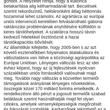
gondot. A helyzetet rontja, hogy a kukorica
betakarítása alig kétharmadánál tart. Becslések
szerint rekordszintű, hektáronként átlag héttonnás
hozammal lehet számolni. Az agrártárca az európai
uniós intervenció keretében felvásárolható gabona
raktározási problémáinak enyhítésére külföldön is
keres tárolóhelyeket. A szaktárca hosszú távon
kedvező hitelekkel ösztönözné a hazai
tárolókapacitás bővítését.
Az államtitkár kifejtette, hogy 2005-ben s az azt
követő esztendőkben folyamatos átalakulásra és
változtatásra van ítélve a közösségi agrárpolitika az
Európai Unióban. Lényeges változás lesz az idei
évhez képest, hogy az új fejlesztések nyolcvan
százalékban uniós forrásokból valósulnak majd
meg. További nagy változás a közvetlen termelői
támogatások arányának lényeges növekedése,
összegük közel 170 milliárd forintra emelkedik. A
rendelkezésre álló pénzt a jogosult termelők szabad
belátásuk szerint használhatják majd fel olyan
célokra, amelyek versenyképességük megőrzését
és fokozását szolgálják. Kedvezőnek tekinthető az a