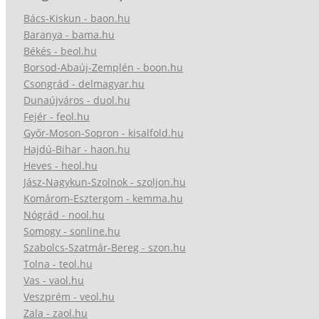
Bács-Kiskun - baon.hu
Baranya - bama.hu
Békés - beol.hu
Borsod-Abaúj-Zemplén - boon.hu
Csongrád - delmagyar.hu
Dunaújváros - duol.hu
Fejér - feol.hu
Győr-Moson-Sopron - kisalfold.hu
Hajdú-Bihar - haon.hu
Heves - heol.hu
Jász-Nagykun-Szolnok - szoljon.hu
Komárom-Esztergom - kemma.hu
Nógrád - nool.hu
Somogy - sonline.hu
Szabolcs-Szatmár-Bereg - szon.hu
Tolna - teol.hu
Vas - vaol.hu
Veszprém - veol.hu
Zala - zaol.hu