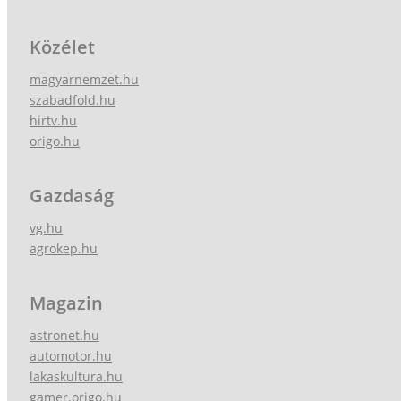
Közélet
magyarnemzet.hu
szabadfold.hu
hirtv.hu
origo.hu
Gazdaság
vg.hu
agrokep.hu
Magazin
astronet.hu
automotor.hu
lakaskultura.hu
gamer.origo.hu