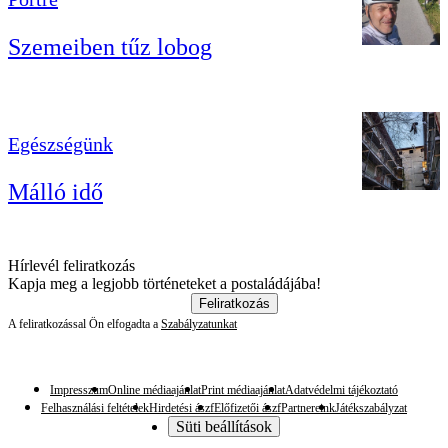
Szemeiben tűz lobog
Egészségünk
Málló idő
Hírlevél feliratkozás
Kapja meg a legjobb történeteket a postaládájába!
Feliratkozás
A feliratkozással Ön elfogadta a
Szabályzatunkat
Impresszum
Online médiaajánlat
Print médiaajánlat
Adatvédelmi tájékoztató
Felhasználási feltételek
Hirdetési ászf
Előfizetői ászf
Partnereink
Játékszabályzat
Süti beállítások