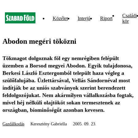
Családi
Közélet
Interjú
Riport
kör
Abodon megéri töközni
Tökmagot dolgoznak föl egy nemrégiben felépült
üzemben a Borsod megyei Abodon. Egyik tulajdonosa,
Berkesi László Esztergomból települt haza végleg a
szülőfalujába. Üzlettársával, Vellás Sándornéval most
indítják be az uniós szabványok szerint berendezett
feldolgozójukat. Nem akármilyen vállalkozásba fogtak,
mivel héj nélküli olajtököt sokan termesztenek az
országban, biominőségűt azonban kevesen.
Gazdálkodás
Keresztény Gabriella
2005. 09. 23.