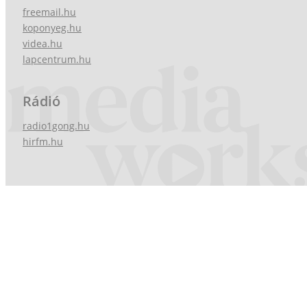
freemail.hu
koponyeg.hu
videa.hu
lapcentrum.hu
Rádió
radio1gong.hu
hirfm.hu