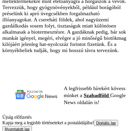
melléktermékekre mint etetőanyagra a horgászok a vevők.
Tervezzük, hogy gyógynövényekből, például borágóból
préselünk ki apró üvegcsékben forgalmazható
illóanyagokat. A csereháti földek, ahol nagyüzemi
gazdálkodás sosem folyt, tisztaságuk miatt különösen
alkalmasak a biotermesztésre. A gazdáknak pedig, bár sok
munkát igényel, megéri, elvégre a jó minőségű biotökmag
kilójáért jelenleg hat-nyolcszáz forintot fizetünk. És a
környékbeliek tudják, hogy mi hosszú távra tervezünk.
A legfrissebb hírekért kövess
minket a
Szabadföld
Google
News oldalán is!
Újság előfizetés
Kapja meg a legjobb történeteket a postaládájába!
Digitális lap
Nyomtatott lap