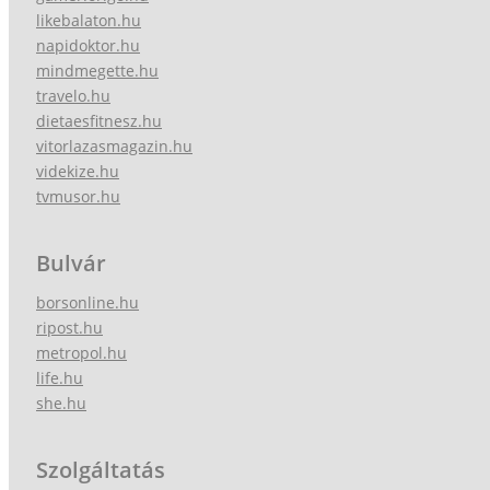
likebalaton.hu
napidoktor.hu
mindmegette.hu
travelo.hu
dietaesfitnesz.hu
vitorlazasmagazin.hu
videkize.hu
tvmusor.hu
Bulvár
borsonline.hu
ripost.hu
metropol.hu
life.hu
she.hu
Szolgáltatás