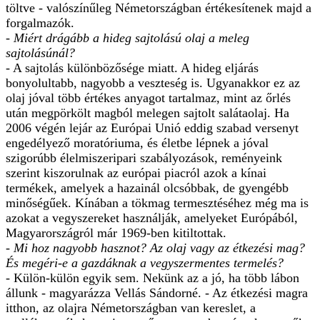
töltve - valószínűleg Németországban értékesítenek majd a
forgalmazók.
- Miért drágább a hideg sajtolású olaj a meleg
sajtolásúnál?
- A sajtolás különbözősége miatt. A hideg eljárás
bonyolultabb, nagyobb a veszteség is. Ugyanakkor ez az
olaj jóval több értékes anyagot tartalmaz, mint az őrlés
után megpörkölt magból melegen sajtolt salátaolaj. Ha
2006 végén lejár az Európai Unió eddig szabad versenyt
engedélyező moratóriuma, és életbe lépnek a jóval
szigorúbb élelmiszeripari szabályozások, reményeink
szerint kiszorulnak az európai piacról azok a kínai
termékek, amelyek a hazainál olcsóbbak, de gyengébb
minőségűek. Kínában a tökmag termesztéséhez még ma is
azokat a vegyszereket használják, amelyeket Európából,
Magyarországról már 1969-ben kitiltottak.
- Mi hoz nagyobb hasznot? Az olaj vagy az étkezési mag?
És megéri-e a gazdáknak a vegyszermentes termelés?
- Külön-külön egyik sem. Nekünk az a jó, ha több lábon
állunk - magyarázza Vellás Sándorné. - Az étkezési magra
itthon, az olajra Németországban van kereslet, a