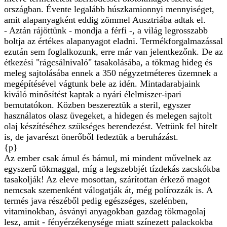
országban. Évente legalább húszkamionnyi mennyiséget,
amit alapanyagként eddig zömmel Ausztriába adtak el.
- Aztán rájöttünk - mondja a férfi -, a világ legrosszabb
boltja az értékes alapanyagot eladni. Termékforgalmazással
ezután sem foglalkozunk, erre már van jelentkezőnk. De az
étkezési "rágcsálnivaló" tasakolásába, a tökmag hideg és
meleg sajtolásába ennek a 350 négyzetméteres üzemnek a
megépítésével vágtunk bele az idén. Mintadarabjaink
kiváló minősítést kaptak a nyári élelmiszer-ipari
bemutatókon. Közben beszereztük a steril, egyszer
használatos olasz üvegeket, a hidegen és melegen sajtolt
olaj készítéséhez szükséges berendezést. Vettünk fel hitelt
is, de javarészt önerőből fedeztük a beruházást.
{p}
Az ember csak ámul és bámul, mi mindent művelnek az
egyszerű tökmaggal, míg a legszebbjét tízdekás zacskókba
tasakolják! Az eleve mosottan, szárítottan érkező magot
nemcsak szemenként válogatják át, még polírozzák is. A
termés java részéből pedig egészséges, szelénben,
vitaminokban, ásványi anyagokban gazdag tökmagolaj
lesz, amit - fényérzékenysége miatt színezett palackokba