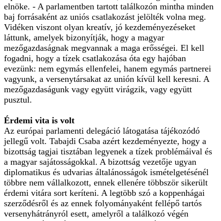
elnöke. - A parlamentben tartott találkozón mintha minden
baj forrásaként az uniós csatlakozást jelölték volna meg.
Vidéken viszont olyan kreatív, jó kezdeményezéseket
láttunk, amelyek bizonyítják, hogy a magyar
mezőgazdaságnak megvannak a maga erősségei. El kell
fogadni, hogy a tízek csatlakozása óta egy hajóban
evezünk: nem egymás ellenfelei, hanem egymás partnerei
vagyunk, a versenytársakat az unión kívül kell keresni. A
mezőgazdaságunk vagy együtt virágzik, vagy együtt
pusztul.
Érdemi vita is volt
Az európai parlamenti delegáció látogatása tájékozódó
jellegű volt. Tabajdi Csaba azért kezdeményezte, hogy a
bizottság tagjai tisztában legyenek a tízek problémáival és
a magyar sajátosságokkal. A bizottság vezetője ugyan
diplomatikus és udvarias általánosságok ismételgetésénél
többre nem vállalkozott, ennek ellenére többször sikerült
érdemi vitára sort keríteni. A legtöbb szó a koppenhágai
szerződésről és az ennek folyományaként fellépő tartós
versenyhátrányról esett, amelyről a találkozó végén