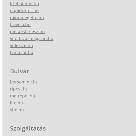
likebalaton.hu
napidoktor.hu
mindmegette.hu
travelo.hu
dietaesfitnesz.hu
vitorlazasmagazin.hu
videkize.hu
tvmusor.hu
Bulvár
borsonline.hu
ripost.hu
metropol.hu
life.hu
she.hu
Szolgáltatás