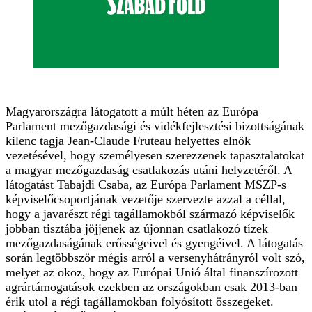
Magyarországra látogatott a múlt héten az Európa
Parlament mezőgazdasági és vidékfejlesztési bizottságának
kilenc tagja Jean-Claude Fruteau helyettes elnök
vezetésével, hogy személyesen szerezzenek tapasztalatokat
a magyar mezőgazdaság csatlakozás utáni helyzetéről. A
látogatást Tabajdi Csaba, az Európa Parlament MSZP-s
képviselőcsoportjának vezetője szervezte azzal a céllal,
hogy a javarészt régi tagállamokból származó képviselők
jobban tisztába jöjjenek az újonnan csatlakozó tízek
mezőgazdaságának erősségeivel és gyengéivel. A látogatás
során legtöbbször mégis arról a versenyhátrányról volt szó,
melyet az okoz, hogy az Európai Unió által finanszírozott
agrártámogatások ezekben az országokban csak 2013-ban
érik utol a régi tagállamokban folyósított összegeket.