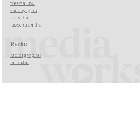
freemail.hu
koponyeg.hu
videa.hu
lapcentrum.hu
Rádió
radio1gong.hu
hirfm.hu