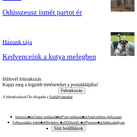
Odüsszeusz ismét partot ér
Házunk tája
Kedvenceink a kutya melegben
Hírlevél feliratkozás
Kapja meg a legjobb történeteket a postaládájába!
Feliratkozás
A feliratkozással Ön elfogadta a
Szabályzatunkat
Impresszum
Online médiaajánlat
Print médiaajánlat
Adatvédelmi tájékoztató
Felhasználási feltételek
Hirdetési ászf
Előfizetői ászf
Partnereink
Játékszabályzat
Süti beállítások