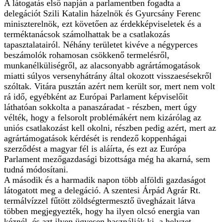
A látogatás első napján a parlamentben fogadta a
delegációt Szili Katalin házelnök és Gyurcsány Ferenc
miniszterelnök, ezt követően az érdekképviseletek és a
terméktanácsok számolhattak be a csatlakozás
tapasztalatairól. Néhány területet kivéve a négyperces
beszámolók rohamosan csökkenő termelésről,
munkanélküliségről, az alacsonyabb agrártámogatások
miatti súlyos versenyhátrány által okozott visszaesésekről
szóltak. Vitára pusztán azért nem került sor, mert nem volt
rá idő, egyébként az Európai Parlament képviselőit
láthatóan sokkolta a panaszáradat - részben, mert úgy
vélték, hogy a felsorolt problémákért nem kizárólag az
uniós csatlakozást kell okolni, részben pedig azért, mert az
agrártámogatások kérdését is rendező koppenhágai
szerződést a magyar fél is aláírta, és ezt az Európa
Parlament mezőgazdasági bizottsága még ha akarná, sem
tudná módosítani.
A második és a harmadik napon több alföldi gazdaságot
látogatott meg a delegáció. A szentesi Árpád Agrár Rt.
termálvízzel fűtött zöldségtermesztő üvegházait látva
többen megjegyezték, hogy ha ilyen olcsó energia van
kéznél, és azt ilyen ügyesen használják ki, a helyzet