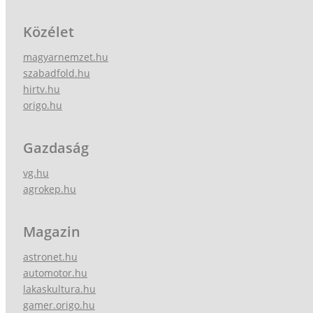
Közélet
magyarnemzet.hu
szabadfold.hu
hirtv.hu
origo.hu
Gazdaság
vg.hu
agrokep.hu
Magazin
astronet.hu
automotor.hu
lakaskultura.hu
gamer.origo.hu