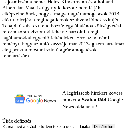
Lajosmizsén a német Heinz Kindermann és a holland
Albert Jan Maat is úgy nyilatkozott: nem látják
elképzelhetőnek, hogy a magyar agrártámogatások 2013
előtt utolérjék a régi tagállamok szubvencióinak szintjét.
Tabajdi Csaba azt tette hozzá: egy általános költségvetési
reform során viszont ki lehetne harcolni a régi
tagállamokkal egyenlő feltételeket. Erre az ad némi
reményt, hogy az unió kasszája már 2013-ig sem tartalmaz
elég pénzt a mostani szintű agrártámogatások
fenntartására.
A legfrissebb hírekért kövess
minket a
Szabadföld
Google
News oldalán is!
Újság előfizetés
Kapja meg a legjobb történeteket a postaládájába!
Digitális lap