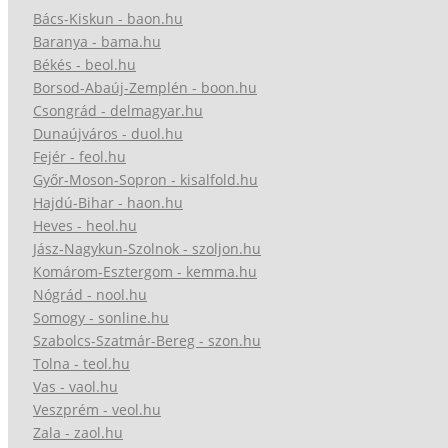
Bács-Kiskun - baon.hu
Baranya - bama.hu
Békés - beol.hu
Borsod-Abaúj-Zemplén - boon.hu
Csongrád - delmagyar.hu
Dunaújváros - duol.hu
Fejér - feol.hu
Győr-Moson-Sopron - kisalfold.hu
Hajdú-Bihar - haon.hu
Heves - heol.hu
Jász-Nagykun-Szolnok - szoljon.hu
Komárom-Esztergom - kemma.hu
Nógrád - nool.hu
Somogy - sonline.hu
Szabolcs-Szatmár-Bereg - szon.hu
Tolna - teol.hu
Vas - vaol.hu
Veszprém - veol.hu
Zala - zaol.hu