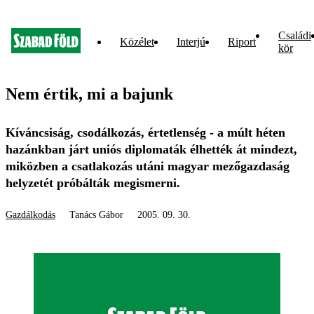
Családi
Közélet
Interjú
Riport
kör
Nem értik, mi a bajunk
Kíváncsiság, csodálkozás, értetlenség - a múlt héten
hazánkban járt uniós diplomaták élhették át mindezt,
miközben a csatlakozás utáni magyar mezőgazdaság
helyzetét próbálták megismerni.
Gazdálkodás
Tanács Gábor
2005. 09. 30.