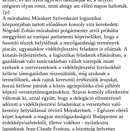
mégsem olyan rossz, mint ahogy azt előző napon hallották.
{p}
A mórahalmi Mórakert Szövetkezet logisztikai
központjában tartott előadáson komoly vita kerekedett:
Nógrádi Zoltán mórahalmi polgármester arról próbálta
meggyőzni az európai parlamenti képviselőket, hogy a
hasonló tészek helytállnak a mezőgazdasági termények
piacán, ugyanakkor vidékfejlesztési feladatot is ellátnak. A
kutatás-fejlesztésben, a logisztikai feladatok ellátásában, a
gazdáknak való tanácsadásban vállalt szerepük miatt
ezeknek a szervezeteknek a vidékfejlesztési forrásokból
kellene támogatásban részesülniük, míg azoknak a
termelőknek, akik rajtuk keresztül értékesítik árujukat,
hozzá kellene jutniuk a közös agrárpolitika első pillérét
képező versenytámogatásokhoz. Szavai komoly ellenkezést
váltottak ki, azzal együtt, hogy a delegáció elismeréssel
adózott a vidékfejlesztési feladatokat a versenyben való
kemény helytállással ötvöző Mórakertnek. - Egészen eltérő
képet kaptunk a magyar mezőgazdaságról Budapesten az
érdekképviseletektől, illetve vidéken - nyilatkozta
lapunknak Jean-Claude Fruteau, a bizottság helyettes