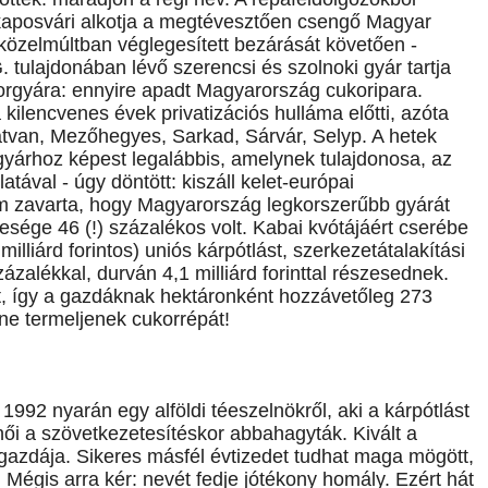
 kaposvári alkotja a megtévesztően csengő Magyar
 közelmúltban véglegesített bezárását követően -
 tulajdonában lévő szerencsi és szolnoki gyár tartja
korgyára: ennyire apadt Magyarország cukoripara.
kilencvenes évek privatizációs hulláma előtti, azóta
atvan, Mezőhegyes, Sarkad, Sárvár, Selyp. A hetek
 gyárhoz képest legalábbis, amelynek tulajdonosa, az
tával - úgy döntött: kiszáll kelet-európai
em zavarta, hogy Magyarország legkorszerűbb gyárát
esége 46 (!) százalékos volt. Kabai kvótájáért cserébe
illiárd forintos) uniós kárpótlást, szerkezetátalakítási
zalékkal, durván 4,1 milliárd forinttal részesednek.
pát, így a gazdáknak hektáronként hozzávetőleg 273
 ne termeljenek cukorrépát!
 1992 nyarán egy alföldi téeszelnökről, aki a kárpótlást
női a szövetkezetesítéskor abbahagyták. Kivált a
 gazdája. Sikeres másfél évtizedet tudhat maga mögött,
Mégis arra kér: nevét fedje jótékony homály. Ezért hát