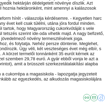
edik hektárján dédelgetett növénye díszlik. Azt
ll hoznia hektáronként, mint amennyi a kalászosok
form hírét - válaszolja kérdésemre. - Kegyetlen harc
y évet kell csak túlélni, utána jóra fordul minden.
l tartok, hogy Magyarország cukorkvótáját s vele
ül tetszés szerint ide-oda vihetik majd. A nagy befizető,
 a jövedelmező növény termesztésének joga.
z, és folytatja. Nehéz persze döntenie. Meglehet,
ondírozik. Úgy véli, két veszteséges évet még elbír, s
. A körzet termelői tonnánként 35 eurót kérnek az
zel szemben 29,78 euró. A gyár ebből vonja le azt a
rintot), amit a brüsszeli szerkezetátalakítási alapba
a cukorrépa a magasiskola - lapozgatja jegyzeteit
inkább az egyezkedés, az alkudozás magasiskolájára