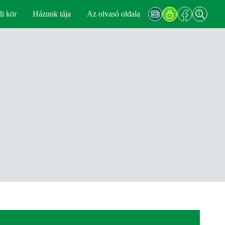
di kör
Házunk tája
Az olvasó oldala