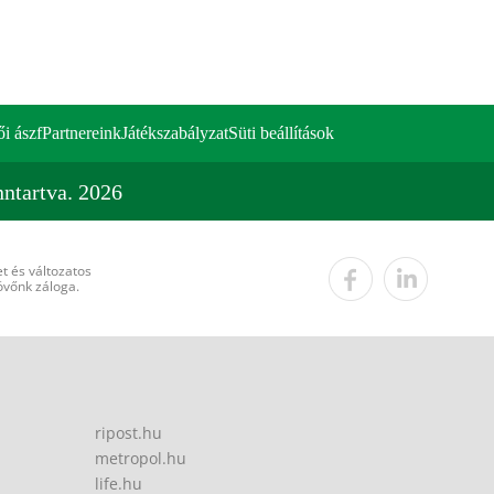
ői ászf
Partnereink
Játékszabályzat
Süti beállítások
ntartva. 2026
t és változatos
övőnk záloga.
ripost.hu
metropol.hu
life.hu