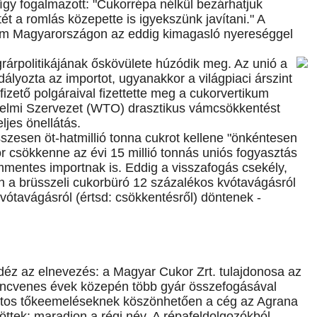
így fogalmazott: "Cukorrépa nélkül bezárhatjuk
ét a romlás közepette is igyekszünk javítani." A
 sem Magyarországon az eddig kimagasló nyereséggel
rárpolitikájának őskövülete húzódik meg. Az unió a
ályozta az importot, ugyanakkor a világpiaci árszint
ófizető polgáraival fizettette meg a cukorvertikum
delmi Szervezet (WTO) drasztikus vámcsökkentést
eljes önellátás.
szesen öt-hatmillió tonna cukrot kellene "önkéntesen
or csökkenne az évi 15 millió tonnás uniós fogyasztás
mmentes importnak is. Eddig a visszafogás csekély,
én a brüsszeli cukorbüró 12 százalékos kvótavágásról
vótavágásról (értsd: csökkentésről) döntenek -
déz az elnevezés: a Magyar Cukor Zrt. tulajdonosa az
ilencvenes évek közepén több gyár összefogásával
matos tőkeemeléseknek köszönhetően a cég az Agrana
töttek: maradjon a régi név. A répafeldolgozókból