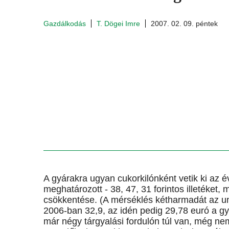
Gazdálkodás
T. Dögei Imre
2007. 02. 09. péntek
A gyárakra ugyan cukorkilónként vetik ki az é
meghatározott - 38, 47, 31 forintos illetéket,
csökkentése. (A mérséklés kétharmadát az uni
2006-ban 32,9, az idén pedig 29,78 euró a g
már négy tárgyalási fordulón túl van, még n