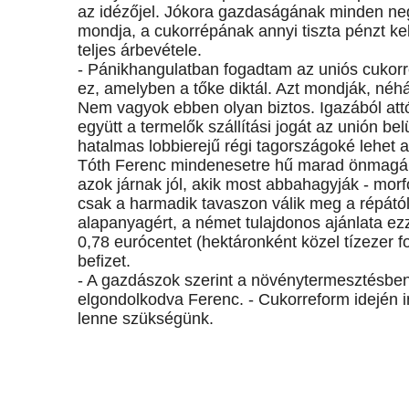
az idézőjel. Jókora gazdaságának minden negy
mondja, a cukorrépának annyi tiszta pénzt ke
teljes árbevétele.
- Pánikhangulatban fogadtam az uniós cukorre
ez, amelyben a tőke diktál. Azt mondják, néhán
Nem vagyok ebben olyan biztos. Igazából attó
együtt a termelők szállítási jogát az unión bel
hatalmas lobbierejű régi tagországoké lehet
Tóth Ferenc mindenesetre hű marad önmagáho
azok járnak jól, akik most abbahagyják - morf
csak a harmadik tavaszon válik meg a répától
alapanyagért, a német tulajdonos ajánlata ez
0,78 eurócentet (hektáronként közel tízezer fo
befizet.
- A gazdászok szerint a növénytermesztésben 
elgondolkodva Ferenc. - Cukorreform idején 
lenne szükségünk.