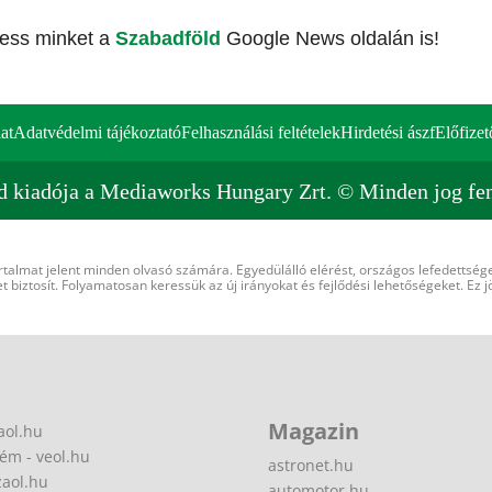
vess minket a
Szabadföld
Google News oldalán is!
at
Adatvédelmi tájékoztató
Felhasználási feltételek
Hirdetési ászf
Előfizet
d kiadója a Mediaworks Hungary Zrt. © Minden jog fen
rtalmat jelent minden olvasó számára. Egyedülálló elérést, országos lefedettsége
 biztosít. Folyamatosan keressük az új irányokat és fejlődési lehetőségeket. Ez j
Magazin
aol.hu
ém - veol.hu
astronet.hu
zaol.hu
automotor.hu