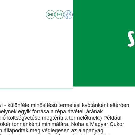
vi - különféle minősítésű termelési kvótánként eltérően
 melynek egyik forrása a répa átvételi árának
ó költségvetése megtéríti a termelőknek.) Például
yökér tonnánkénti minimálára. Noha a Magyar Cukor
em állapodtak meg véglegesen az alapanyag