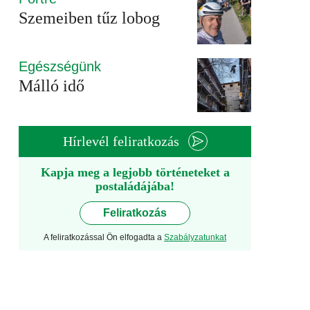
Szemeiben tűz lobog
Egészségünk
Málló idő
Hírlevél feliratkozás
Kapja meg a legjobb történeteket a
postaládájába!
Feliratkozás
A feliratkozással Ön elfogadta a
Szabályzatunkat