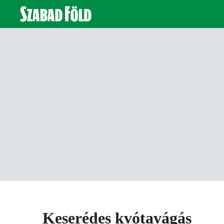
Keserédes kvótavágás