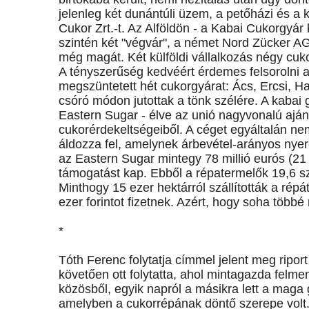
jelenleg két dunántúli üzem, a petőházi és a
Cukor Zrt.-t. Az Alföldön - a Kabai Cukorgyár
szintén két "végvár", a német Nord Zücker AG.
még magát. Két külföldi vállalkozás négy cu
A tényszerűség kedvéért érdemes felsorolni a 
megszüntetett hét cukorgyárat: Ács, Ercsi, H
csóró módon jutottak a tönk szélére. A kabai
Eastern Sugar - élve az unió nagyvonalú ajánla
cukorérdekeltségeiből. A céget egyáltalán n
áldozza fel, amelynek árbevétel-arányos nyer
az Eastern Sugar mintegy 78 millió eurós (21 m
támogatást kap. Ebből a répatermelők 19,6 szá
Minthogy 15 ezer hektárról szállították a ré
ezer forintot fizetnek. Azért, hogy soha többé
*
Tóth Ferenc folytatja címmel jelent meg riport
követően ott folytatta, ahol mintagazda felme
közösből, egyik napról a másikra lett a maga
amelyben a cukorrépának döntő szerepe volt. 