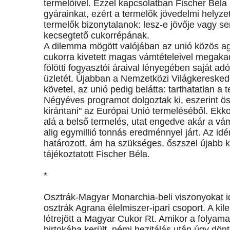
termelőivel. Ezzel kapcsolatban Fischer Béla 
gyárainkat, ezért a termelők jövedelmi helyzet
termelők bizonytalanok: lesz-e jövője vagy
kecsegtető cukorrépának.
A dilemma mögött valójában az unió közös ag
cukorra kivetett magas vámtételeivel megakad
fölötti fogyasztói áraival lényegében saját ad
üzletét. Újabban a Nemzetközi Világkereske
követel, az unió pedig belátta: tarthatatlan a t
Négyéves programot dolgoztak ki, eszerint ös
kirántani" az Európai Unió termeléséből. Ekk
alá a belső termelés, utat engedve akár a vá
alig egymillió tonnás eredménnyel járt. Az id
határozott, ám ha szükséges, őszszel újabb k
tájékoztatott Fischer Béla.
*
Osztrák-Magyar Monarchia-beli viszonyokat i
osztrák Agrana élelmiszer-ipari csoport. A k
létrejött a Magyar Cukor Rt. Amikor a folya
birtokába került, némi hezitálás után úgy dön