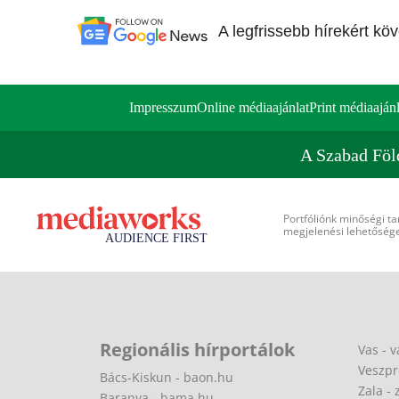
A legfrissebb hírekért kö
Impresszum
Online médiaajánlat
Print médiaajánl
A Szabad Föl
Portfóliónk minőségi ta
megjelenési lehetőséget
Regionális hírportálok
Vas - v
Veszpr
Bács-Kiskun - baon.hu
Zala - 
Baranya - bama.hu