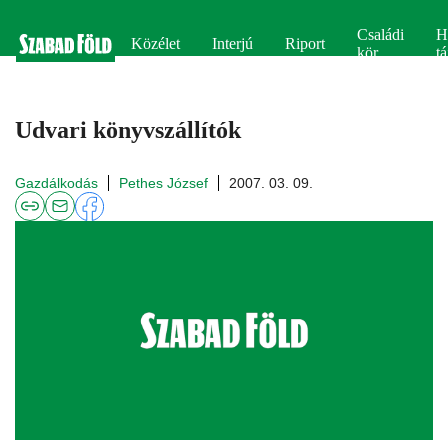
Családi
H
Közélet
Interjú
Riport
kör
tá
Udvari könyvszállítók
Gazdálkodás
Pethes József
2007. 03. 09.