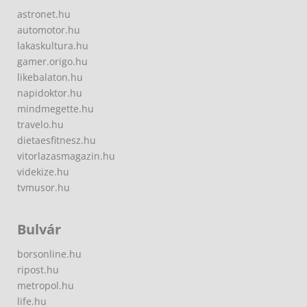
astronet.hu
automotor.hu
lakaskultura.hu
gamer.origo.hu
likebalaton.hu
napidoktor.hu
mindmegette.hu
travelo.hu
dietaesfitnesz.hu
vitorlazasmagazin.hu
videkize.hu
tvmusor.hu
Bulvár
borsonline.hu
ripost.hu
metropol.hu
life.hu