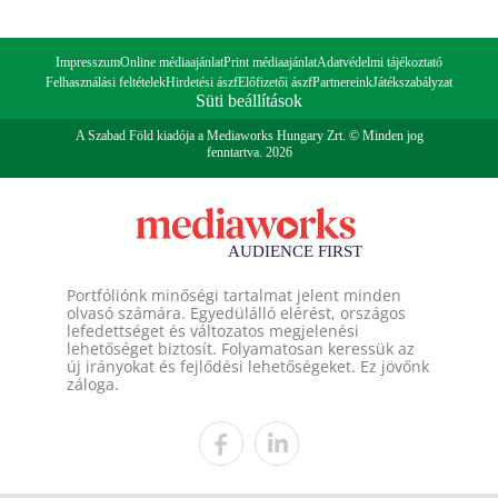
Impresszum
Online médiaajánlat
Print médiaajánlat
Adatvédelmi tájékoztató
Felhasználási feltételek
Hirdetési ászf
Előfizetői ászf
Partnereink
Játékszabályzat
Süti beállítások
A Szabad Föld kiadója a Mediaworks Hungary Zrt. © Minden jog
fenntartva. 2026
Portfóliónk minőségi tartalmat jelent minden
olvasó számára. Egyedülálló elérést, országos
lefedettséget és változatos megjelenési
lehetőséget biztosít. Folyamatosan keressük az
új irányokat és fejlődési lehetőségeket. Ez jövőnk
záloga.