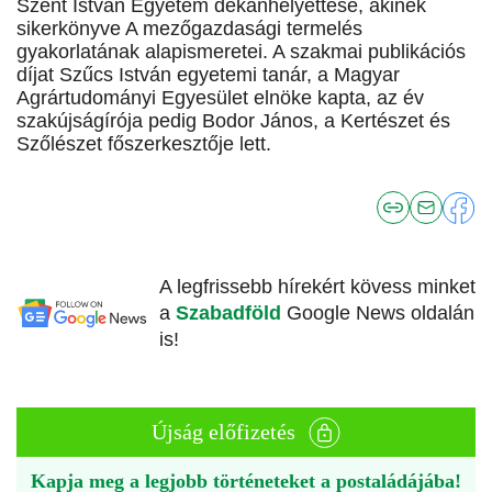
Szent István Egyetem dékánhelyettese, akinek
sikerkönyve A mezőgazdasági termelés
gyakorlatának alapismeretei. A szakmai publikációs
díjat Szűcs István egyetemi tanár, a Magyar
Agrártudományi Egyesület elnöke kapta, az év
szakújságírója pedig Bodor János, a Kertészet és
Szőlészet főszerkesztője lett.
A legfrissebb hírekért kövess minket
a
Szabadföld
Google News oldalán
is!
Újság előfizetés
Kapja meg a legjobb történeteket a postaládájába!