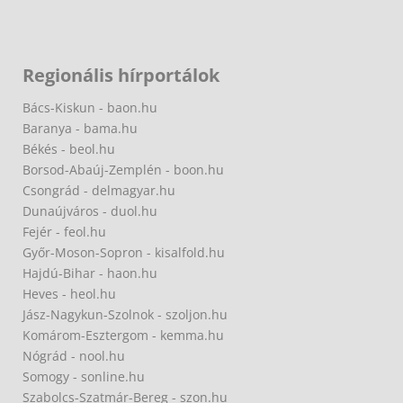
Regionális hírportálok
Bács-Kiskun - baon.hu
Baranya - bama.hu
Békés - beol.hu
Borsod-Abaúj-Zemplén - boon.hu
Csongrád - delmagyar.hu
Dunaújváros - duol.hu
Fejér - feol.hu
Győr-Moson-Sopron - kisalfold.hu
Hajdú-Bihar - haon.hu
Heves - heol.hu
Jász-Nagykun-Szolnok - szoljon.hu
Komárom-Esztergom - kemma.hu
Nógrád - nool.hu
Somogy - sonline.hu
Szabolcs-Szatmár-Bereg - szon.hu