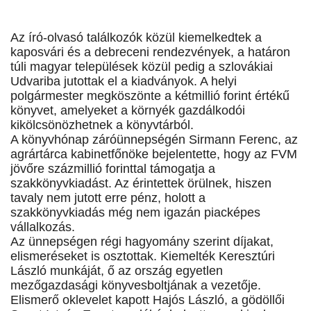
Az író-olvasó találkozók közül kiemelkedtek a
kaposvári és a debreceni rendezvények, a határon
túli magyar települések közül pedig a szlovákiai
Udvariba jutottak el a kiadványok. A helyi
polgármester megköszönte a kétmillió forint értékű
könyvet, amelyeket a környék gazdálkodói
kikölcsönözhetnek a könyvtárból.
A könyvhónap záróünnepségén Sirmann Ferenc, az
agrártárca kabinetfőnöke bejelentette, hogy az FVM
jövőre százmillió forinttal támogatja a
szakkönyvkiadást. Az érintettek örülnek, hiszen
tavaly nem jutott erre pénz, holott a
szakkönyvkiadás még nem igazán piacképes
vállalkozás.
Az ünnepségen régi hagyomány szerint díjakat,
elismeréseket is osztottak. Kiemelték Keresztúri
László munkáját, ő az ország egyetlen
mezőgazdasági könyvesboltjának a vezetője.
Elismerő oklevelet kapott Hajós László, a gödöllői