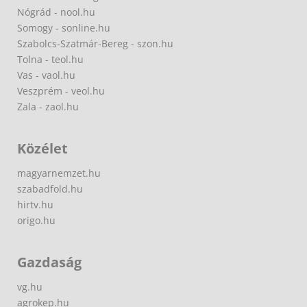
Nógrád - nool.hu
Somogy - sonline.hu
Szabolcs-Szatmár-Bereg - szon.hu
Tolna - teol.hu
Vas - vaol.hu
Veszprém - veol.hu
Zala - zaol.hu
Közélet
magyarnemzet.hu
szabadfold.hu
hirtv.hu
origo.hu
Gazdaság
vg.hu
agrokep.hu