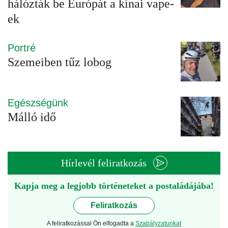
hálózták be Európát a kínai vape-
ek
Portré
Szemeiben tűz lobog
Egészségünk
Málló idő
Hírlevél feliratkozás
Kapja meg a legjobb történeteket a postaládájába!
Feliratkozás
A feliratkozással Ön elfogadta a
Szabályzatunkat