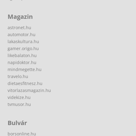
Magazin
astronet.hu
automotor.hu
lakaskultura.hu
gamer.origo.hu
likebalaton.hu
napidoktor.hu
mindmegette.hu
travelo.hu
dietaesfitnesz.hu
vitorlazasmagazin.hu
videkize.hu
tvmusor.hu
Bulvár
borsonline.hu