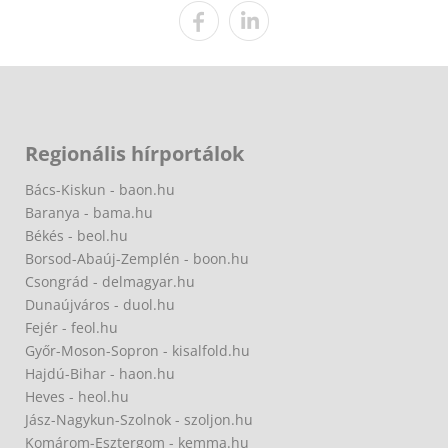
Regionális hírportálok
Bács-Kiskun - baon.hu
Baranya - bama.hu
Békés - beol.hu
Borsod-Abaúj-Zemplén - boon.hu
Csongrád - delmagyar.hu
Dunaújváros - duol.hu
Fejér - feol.hu
Győr-Moson-Sopron - kisalfold.hu
Hajdú-Bihar - haon.hu
Heves - heol.hu
Jász-Nagykun-Szolnok - szoljon.hu
Komárom-Esztergom - kemma.hu