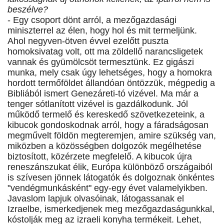
beszélve?
- Egy csoport dönt arról, a mezőgazdasági
miniszterrel az élen, hogy hol és mit termeljünk.
Ahol negyven-ötven évvel ezelőtt puszta
homoksivatag volt, ott ma zöldellő narancsligetek
vannak és gyümölcsöt termesztünk. Ez gigászi
munka, mely csak úgy lehetséges, hogy a homokra
hordott termőföldet állandóan öntözzük, mégpedig a
Bibliából ismert Genezáreti-tó vizével. Ma már a
tenger sótlanított vizével is gazdálkodunk. Jól
működő termelő és kereskedő szövetkezeteink, a
kibucok gondoskodnak arról, hogy a fáradságosan
megművelt földön megteremjen, amire szükség van,
miközben a közösségben dolgozók megélhetése
biztosított, közérzete megfelelő. A kibucok újra
reneszánszukat élik, Európa különböző országaiból
is szívesen jönnek látogatók és dolgoznak önkéntes
"vendégmunkásként" egy-egy évet valamelyikben.
Javaslom lapjuk olvasóinak, látogassanak el
Izraelbe, ismerkedjenek meg mezőgazdaságunkkal,
kóstolják meg az izraeli konyha termékeit. Lehet,