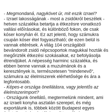
- Megmondaná, nagykövet úr, mit eszik Izrael?
- Izrael lakosságának - most a zsidókról beszélek -
hetven százaléka betartja a étkezésre vonatkozó
vallási előírásokat, és különböző fokon, de csak
kóser konyhán él. Ez azt jelenti, hogy számukra
csupán kóser étel fogyasztható; de ezen belül is
vannak eltérések. A világ 104 országából
bevándorolt zsidó népcsoportok magukkal hozták és
megőrizték étkezési szokásaikat, ez befolyásolja
étrendjüket. A népesség harminc százaléka, és
ebben benne vannak a muzulmánok és a
keresztények is, természetesen "mindenevő",
számukra az élelmiszerek elérhetősége és ára a
legfontosabb.
- Képes-e országa önellátásra, vagy jelentős az
élelmiszerimport?
- Országunk önellátó, megtermelünk mindent, ami
az izraeli konyha asztalán szerepel, és még
exportálunk is, többek között Budapest egyes