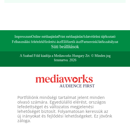
Impresszum
Online médiaajánlat
Print médiaajánlat
Adatvédelmi tájékoztató
Felhasználási feltételek
Hirdetési ászf
Előfizetői ászf
Partnereink
Játékszabályzat
Süti beállítások
A Szabad Föld kiadója a Mediaworks Hungary Zrt. © Minden jog
fenntartva. 2026
Portfóliónk minőségi tartalmat jelent minden
olvasó számára. Egyedülálló elérést, országos
lefedettséget és változatos megjelenési
lehetőséget biztosít. Folyamatosan keressük az
új irányokat és fejlődési lehetőségeket. Ez jövőnk
záloga.