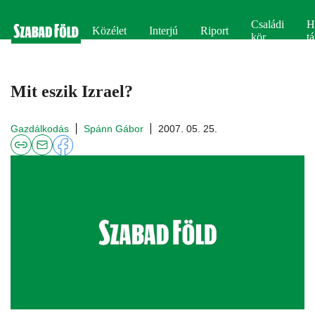
Családi
H
Közélet
Interjú
Riport
kör
tá
Mit eszik Izrael?
Gazdálkodás
Spánn Gábor
2007. 05. 25.