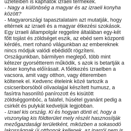
üzleteiben is kaphatók izraeli termékek.
- Nagy a különbség a magyar és az izraeli konyha
között?
- Magyarországi tapasztalataim azt mutatják, hogy
eltérnek az izraeli és a magyar étkezési szokások.
Egy izraeli állampolgár reggelire általában egy-két
főtt tojást és zöldséget eszik, az ebéd sem központi
kérdés, mert rohanó világunkban az embereknek
nincs módjuk valódi ebédidőt rögzíteni.
Országunkban, bármilyen meglepő, több mint
kétezer gyorsétterem működik, s azok is betartják a
kóser konyha előírásait. A főétkezés Izraelben a
vacsora, amit vagy otthon, vagy étteremben
költenek el. Kedvenc ételeink közé tartozik a
csicseriborsóból olívaolajjal készített humusz, a
fasírtra hasonlító panírozott és kisütött
zöldséggombóc, a falafel, húsétel gyanánt pedig a
csirkét és pulykát kedveljük legjobban.
- Izrael kis ország. Ki és hogyan dönti el, hogy a
viszonylag kis földterület mely részét hasznosítják
mezőgazdasági területként, miközben a sokasodó
lakosságnak új otthonok kellenek, az iparról nem is