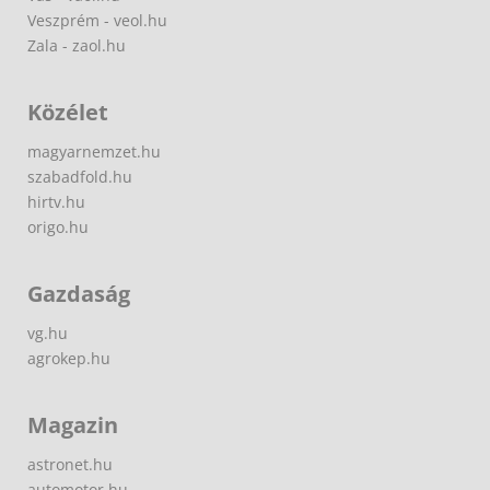
Veszprém - veol.hu
Zala - zaol.hu
Közélet
magyarnemzet.hu
szabadfold.hu
hirtv.hu
origo.hu
Gazdaság
vg.hu
agrokep.hu
Magazin
astronet.hu
automotor.hu