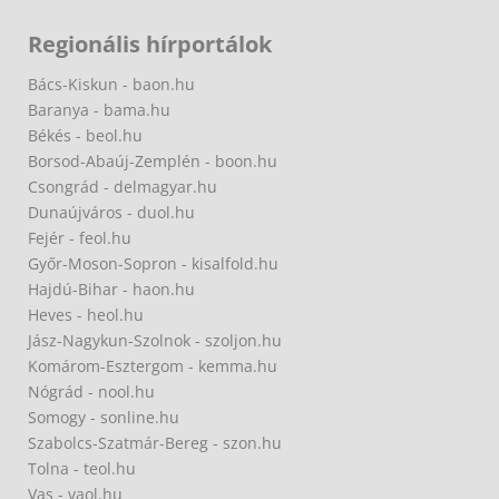
Regionális hírportálok
Bács-Kiskun - baon.hu
Baranya - bama.hu
Békés - beol.hu
Borsod-Abaúj-Zemplén - boon.hu
Csongrád - delmagyar.hu
Dunaújváros - duol.hu
Fejér - feol.hu
Győr-Moson-Sopron - kisalfold.hu
Hajdú-Bihar - haon.hu
Heves - heol.hu
Jász-Nagykun-Szolnok - szoljon.hu
Komárom-Esztergom - kemma.hu
Nógrád - nool.hu
Somogy - sonline.hu
Szabolcs-Szatmár-Bereg - szon.hu
Tolna - teol.hu
Vas - vaol.hu