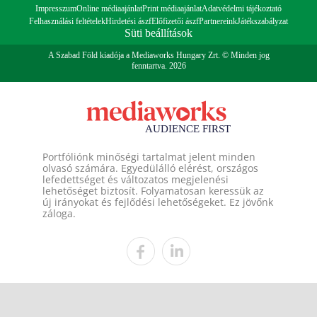
Impresszum
Online médiaajánlat
Print médiaajánlat
Adatvédelmi tájékoztató
Felhasználási feltételek
Hirdetési ászf
Előfizetői ászf
Partnereink
Játékszabályzat
Süti beállítások
A Szabad Föld kiadója a Mediaworks Hungary Zrt. © Minden jog
fenntartva. 2026
Portfóliónk minőségi tartalmat jelent minden
olvasó számára. Egyedülálló elérést, országos
lefedettséget és változatos megjelenési
lehetőséget biztosít. Folyamatosan keressük az
új irányokat és fejlődési lehetőségeket. Ez jövőnk
záloga.