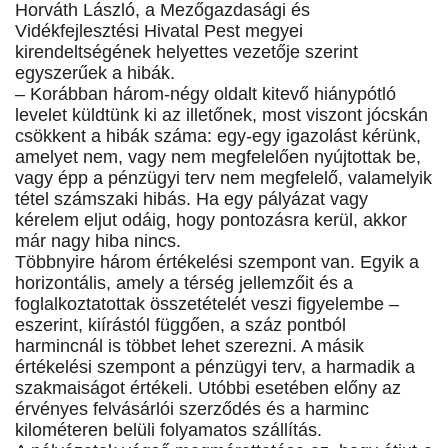
Horváth László, a Mezőgazdasági és
Vidékfejlesztési Hivatal Pest megyei
kirendeltségének helyettes vezetője szerint
egyszerűek a hibák.
– Korábban három-négy oldalt kitevő hiánypótló
levelet küldtünk ki az illetőnek, most viszont jócskán
csökkent a hibák száma: egy-egy igazolást kérünk,
amelyet nem, vagy nem megfelelően nyújtottak be,
vagy épp a pénzügyi terv nem megfelelő, valamelyik
tétel számszaki hibás. Ha egy pályázat vagy
kérelem eljut odáig, hogy pontozásra kerül, akkor
már nagy hiba nincs.
Többnyire három értékelési szempont van. Egyik a
horizontális, amely a térség jellemzőit és a
foglalkoztatottak összetételét veszi figyelembe –
eszerint, kiírástól függően, a száz pontból
harmincnál is többet lehet szerezni. A másik
értékelési szempont a pénzügyi terv, a harmadik a
szakmaiságot értékeli. Utóbbi esetében előny az
érvényes felvásárlói szerződés és a harminc
kilométeren belüli folyamatos szállítás.