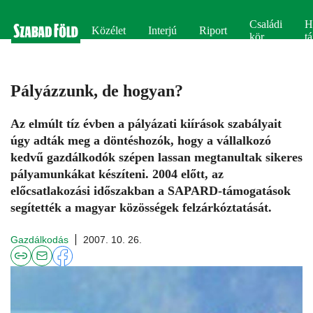
Családi
H
Közélet
Interjú
Riport
kör
tá
Pályázzunk, de hogyan?
Az elmúlt tíz évben a pályázati kiírások szabályait
úgy adták meg a döntéshozók, hogy a vállalkozó
kedvű gazdálkodók szépen lassan megtanultak sikeres
pályamunkákat készíteni. 2004 előtt, az
előcsatlakozási időszakban a SAPARD-támogatások
segítették a magyar közösségek felzárkóztatását.
Gazdálkodás
2007. 10. 26.