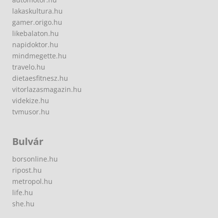
lakaskultura.hu
gamer.origo.hu
likebalaton.hu
napidoktor.hu
mindmegette.hu
travelo.hu
dietaesfitnesz.hu
vitorlazasmagazin.hu
videkize.hu
tvmusor.hu
Bulvár
borsonline.hu
ripost.hu
metropol.hu
life.hu
she.hu