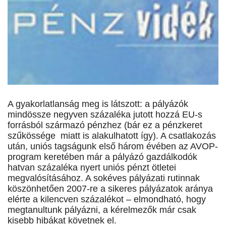
A gyakorlatlanság meg is látszott: a pályázók
mindössze negyven százaléka jutott hozzá EU-s
forrásból származó pénzhez (bár ez a pénzkeret
szűkössége miatt is alakulhatott így). A csatlakozás
után, uniós tagságunk első három évében az AVOP-
program keretében már a pályázó gazdálkodók
hatvan százaléka nyert uniós pénzt ötletei
megvalósításához. A sokéves pályázati rutinnak
köszönhetően 2007-re a sikeres pályázatok aránya
elérte a kilencven százalékot – elmondható, hogy
megtanultunk pályázni, a kérelmezők már csak
kisebb hibákat követnek el.