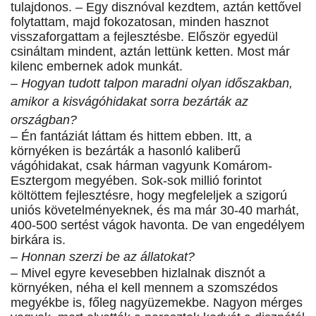
tulajdonos. – Egy disznóval kezdtem, aztán kettővel
folytattam, majd fokozatosan, minden hasznot
visszaforgattam a fejlesztésbe. Először egyedül
csináltam mindent, aztán lettünk ketten. Most már
kilenc embernek adok munkát.
– Hogyan tudott talpon maradni olyan időszakban,
amikor a kisvágóhidakat sorra bezárták az
országban?
– Én fantáziát láttam és hittem ebben. Itt, a
környéken is bezárták a hasonló kaliberű
vágóhidakat, csak hárman vagyunk Komárom-
Esztergom megyében. Sok-sok millió forintot
költöttem fejlesztésre, hogy megfeleljek a szigorú
uniós követelményeknek, és ma már 30-40 marhát,
400-500 sertést vágok havonta. De van engedélyem
birkára is.
– Honnan szerzi be az állatokat?
– Mivel egyre kevesebben hizlalnak disznót a
környéken, néha el kell mennem a szomszédos
megyékbe is, főleg nagyüzemekbe. Nagyon mérges