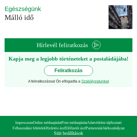
Egészségünk
Málló idő
Hírlevél feliratkozás
Kapja meg a legjobb történeteket a postaládájába!
Feliratkozás
A feliratkozással Ön elfogadta a
Szabályzatunkat
Impresszum
Online médiaajánlat
Print médiaajánlat
Adatvédelmi tájékoztató
Felhasználási feltételek
Hirdetési ászf
Előfizetői ászf
Partnereink
Játékszabályzat
Süti beállítások