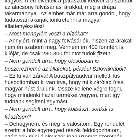
vagyok, mert elvették a parasztok kedvét a disznótól
az alacsony felvásárlási árakkal, meg a drága
takarmánnyal. Az ember már-már arra gondol, hogy
tudatosan akarják tönkretenni a magyar
állattenyésztést!
– Most mennyiért veszi a hízókat?
– Annyiért, mint a nagy felvásárlók, hiszen az árakat
nem én szabom meg. Venném én 400 forintért is
kilóját, de csak 280-300 forintot tudok fizetni.
– Nem gondolt arra, hogy olcsóbban is
beszerezhetné az állatokat, például Szlovákiából?
– Ez ki van zárva! A buszpályaudvar melletti kis
húsboltomban ki van írva, hogy mi kizárólag friss,
magyar húst árulunk. Össze kellene végre fogni,
hogy mindenki hazai terméket vegyen, mert így
tudnánk segíteni egymást.
– Nem gondolt arra, hogy kolbászt, sonkát is
készítsen?
– Dehogynem, és meg is valósítom. Egy rendelet
szerint a hús egynegyed részét feldolgozhatom,
ezért egy mini élelmiszer-ipari üzemet szeretnék