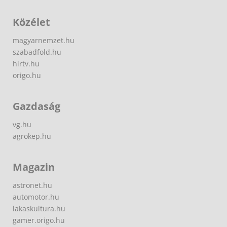
Közélet
magyarnemzet.hu
szabadfold.hu
hirtv.hu
origo.hu
Gazdaság
vg.hu
agrokep.hu
Magazin
astronet.hu
automotor.hu
lakaskultura.hu
gamer.origo.hu