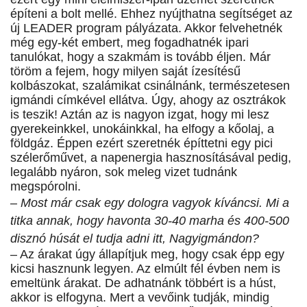
építeni a bolt mellé. Ehhez nyújthatna segítséget az
új LEADER program pályázata. Akkor felvehetnék
még egy-két embert, meg fogadhatnék ipari
tanulókat, hogy a szakmám is tovább éljen. Már
töröm a fejem, hogy milyen saját ízesítésű
kolbászokat, szalámikat csinálnánk, természetesen
igmándi címkével ellátva. Úgy, ahogy az osztrákok
is teszik! Aztán az is nagyon izgat, hogy mi lesz
gyerekeinkkel, unokáinkkal, ha elfogy a kőolaj, a
földgáz. Éppen ezért szeretnék építtetni egy pici
szélerőművet, a napenergia hasznosításával pedig,
legalább nyáron, sok meleg vizet tudnánk
megspórolni.
– Most már csak egy dologra vagyok kíváncsi. Mi a
titka annak, hogy havonta 30-40 marha és 400-500
disznó húsát el tudja adni itt, Nagyigmándon?
– Az árakat úgy állapítjuk meg, hogy csak épp egy
kicsi hasznunk legyen. Az elmúlt fél évben nem is
emeltünk árakat. De adhatnánk többért is a húst,
akkor is elfogyna. Mert a vevőink tudják, mindig