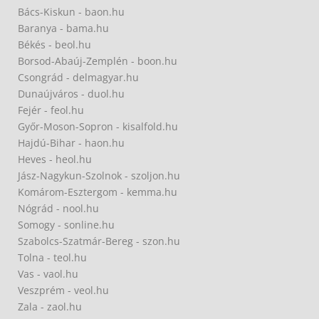
Bács-Kiskun - baon.hu
Baranya - bama.hu
Békés - beol.hu
Borsod-Abaúj-Zemplén - boon.hu
Csongrád - delmagyar.hu
Dunaújváros - duol.hu
Fejér - feol.hu
Győr-Moson-Sopron - kisalfold.hu
Hajdú-Bihar - haon.hu
Heves - heol.hu
Jász-Nagykun-Szolnok - szoljon.hu
Komárom-Esztergom - kemma.hu
Nógrád - nool.hu
Somogy - sonline.hu
Szabolcs-Szatmár-Bereg - szon.hu
Tolna - teol.hu
Vas - vaol.hu
Veszprém - veol.hu
Zala - zaol.hu