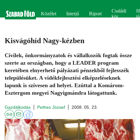
Családi
H
Közélet
Interjú
Riport
kör
tá
Kisvágóhíd Nagy-kézben
Civilek, önkormányzatok és vállalkozók fogtak össze
szerte az országban, hogy a LEADER program
keretében elnyerhető pályázati pénzekből fejlesszék
településüket. A vidékfejlesztési elképzeléseknek
lapunk is szívesen ad helyet. Ezúttal a Komárom-
Esztergom megyei Nagyigmándra látogattunk.
Gazdálkodás
Pethes József
2008. 05. 23.