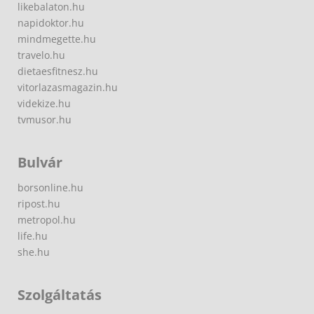
likebalaton.hu
napidoktor.hu
mindmegette.hu
travelo.hu
dietaesfitnesz.hu
vitorlazasmagazin.hu
videkize.hu
tvmusor.hu
Bulvár
borsonline.hu
ripost.hu
metropol.hu
life.hu
she.hu
Szolgáltatás