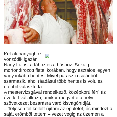
Két alapanyaghoz
vonzódik igazán
Nagy Lajos: a fához és a húshoz. Sokáig
morfondírozott fiatal korában, hogy asztalos legyen
vagy inkább hentes. Mivel paraszti családból
származik, ahol ráadásul több hentes is volt, ez
utóbbit választotta.
A mestervizsgával rendelkező, középkorú férfi tíz
éve lett vállalkozó, amikor megvette a helyi
szövetkezet bezárásra váró kisvágóhídját.
– Teljesen fel kellett újítani az épületet, és mindezt a
saját erőmből tettem – vezet végig az üzemen a