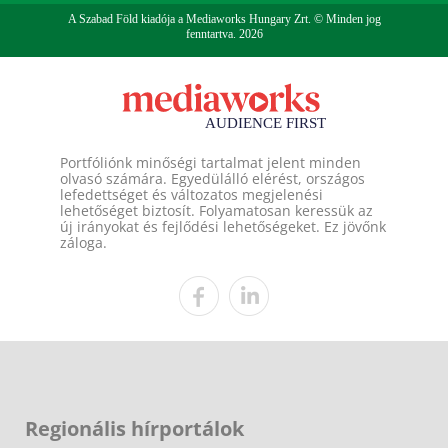
A Szabad Föld kiadója a Mediaworks Hungary Zrt. © Minden jog
fenntartva. 2026
Portfóliónk minőségi tartalmat jelent minden
olvasó számára. Egyedülálló elérést, országos
lefedettséget és változatos megjelenési
lehetőséget biztosít. Folyamatosan keressük az
új irányokat és fejlődési lehetőségeket. Ez jövőnk
záloga.
Regionális hírportálok