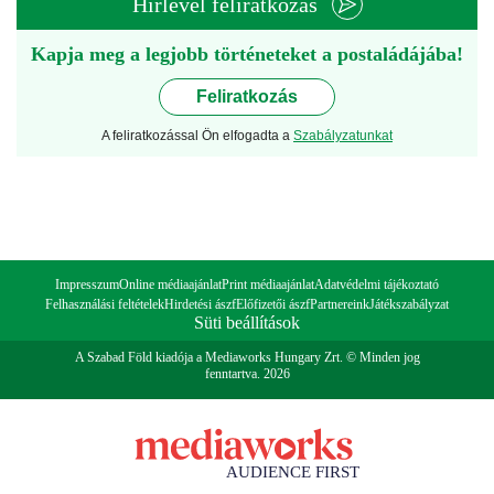
Hírlevél feliratkozás
Kapja meg a legjobb történeteket a postaládájába!
Feliratkozás
A feliratkozással Ön elfogadta a
Szabályzatunkat
Impresszum
Online médiaajánlat
Print médiaajánlat
Adatvédelmi tájékoztató
Felhasználási feltételek
Hirdetési ászf
Előfizetői ászf
Partnereink
Játékszabályzat
Süti beállítások
A Szabad Föld kiadója a Mediaworks Hungary Zrt. © Minden jog
fenntartva. 2026