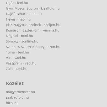
Fejér - feol.hu
Győr-Moson-Sopron - kisalfold.hu
Hajdú-Bihar - haon.hu
Heves - heol.hu
Jász-Nagykun-Szolnok - szoljon.hu
Komárom-Esztergom - kemma.hu
Nógrád - nool.hu
Somogy - sonline.hu
Szabolcs-Szatmár-Bereg - szon.hu
Tolna - teol.hu
Vas - vaol.hu
Veszprém - veol.hu
Zala - zaol.hu
Közélet
magyarnemzet.hu
szabadfold.hu
hirtv.hu