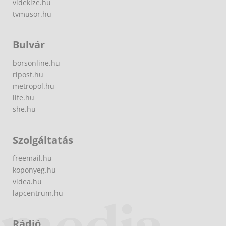
videkize.hu
tvmusor.hu
Bulvár
borsonline.hu
ripost.hu
metropol.hu
life.hu
she.hu
Szolgáltatás
freemail.hu
koponyeg.hu
videa.hu
lapcentrum.hu
Rádió