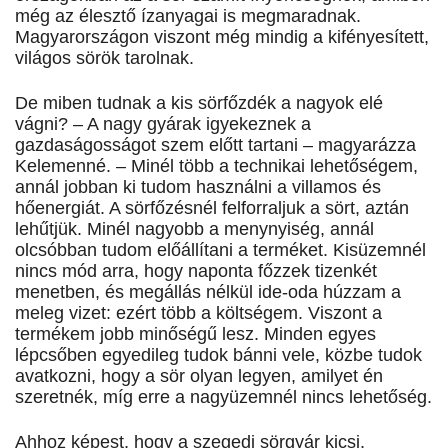
még az élesztő ízanyagai is megmaradnak.
Magyarországon viszont még mindig a kifényesített,
világos sörök tarolnak.
De miben tudnak a kis sörfőzdék a nagyok elé
vágni? – A nagy gyárak igyekeznek a
gazdaságosságot szem előtt tartani – magyarázza
Kelemenné. – Minél több a technikai lehetőségem,
annál jobban ki tudom használni a villamos és
hőenergiát. A sörfőzésnél felforraljuk a sört, aztán
lehűtjük. Minél nagyobb a menynyiség, annál
olcsóbban tudom előállítani a terméket. Kisüzemnél
nincs mód arra, hogy naponta főzzek tizenkét
menetben, és megállás nélkül ide-oda húzzam a
meleg vizet: ezért több a költségem. Viszont a
termékem jobb minőségű lesz. Minden egyes
lépcsőben egyedileg tudok bánni vele, közbe tudok
avatkozni, hogy a sör olyan legyen, amilyet én
szeretnék, míg erre a nagyüzemnél nincs lehetőség.
Ahhoz képest, hogy a szegedi sörgyár kicsi,