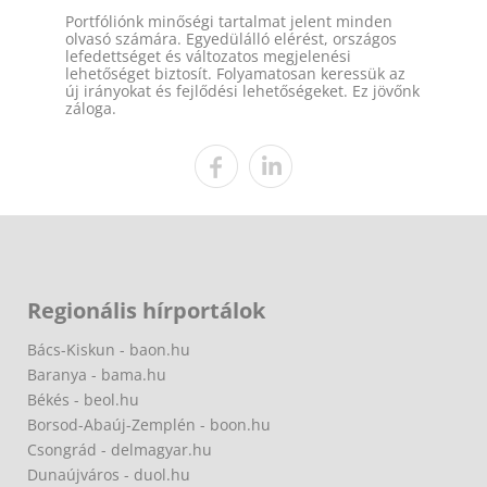
Portfóliónk minőségi tartalmat jelent minden
olvasó számára. Egyedülálló elérést, országos
lefedettséget és változatos megjelenési
lehetőséget biztosít. Folyamatosan keressük az
új irányokat és fejlődési lehetőségeket. Ez jövőnk
záloga.
Regionális hírportálok
Bács-Kiskun - baon.hu
Baranya - bama.hu
Békés - beol.hu
Borsod-Abaúj-Zemplén - boon.hu
Csongrád - delmagyar.hu
Dunaújváros - duol.hu