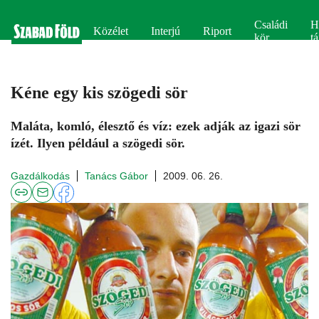
Családi
H
Közélet
Interjú
Riport
kör
tá
Kéne egy kis szögedi sör
Maláta, komló, élesztő és víz: ezek adják az igazi sör
ízét. Ilyen például a szögedi sör.
Gazdálkodás
Tanács Gábor
2009. 06. 26.