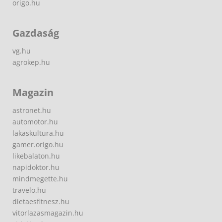
origo.hu
Gazdaság
vg.hu
agrokep.hu
Magazin
astronet.hu
automotor.hu
lakaskultura.hu
gamer.origo.hu
likebalaton.hu
napidoktor.hu
mindmegette.hu
travelo.hu
dietaesfitnesz.hu
vitorlazasmagazin.hu