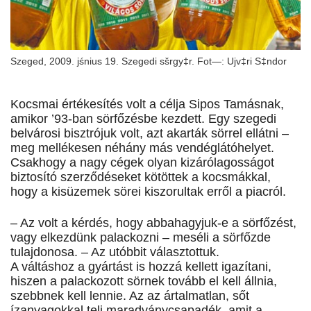
Szeged, 2009. jśnius 19. Szegedi sšrgy‡r. Fot—: Ujv‡ri S‡ndor
Kocsmai értékesítés volt a célja Sipos Tamásnak,
amikor ’93-ban sörfőzésbe kezdett. Egy szegedi
belvárosi bisztrójuk volt, azt akarták sörrel ellátni –
meg mellékesen néhány más vendéglátóhelyet.
Csakhogy a nagy cégek olyan kizárólagosságot
biztosító szerződéseket kötöttek a kocsmákkal,
hogy a kisüzemek sörei kiszorultak erről a piacról.
– Az volt a kérdés, hogy abbahagyjuk-e a sörfőzést,
vagy elkezdünk palackozni – meséli a sörfőzde
tulajdonosa. – Az utóbbit választottuk.
A váltáshoz a gyártást is hozzá kellett igazítani,
hiszen a palackozott sörnek tovább el kell állnia,
szebbnek kell lennie. Az az ártalmatlan, sőt
ízanyagokkal teli maradványcsapadék, amit a