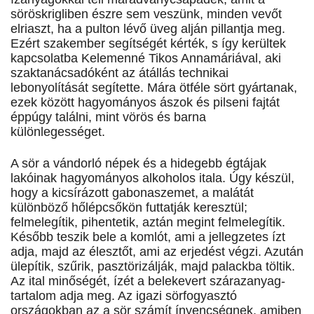
söröskrigliben észre sem veszünk, minden vevőt
elriaszt, ha a pulton lévő üveg alján pillantja meg.
Ezért szakember segítségét kérték, s így kerültek
kapcsolatba Kelemenné Tikos Annamáriával, aki
szaktanácsadóként az átállás technikai
lebonyolítását segítette. Mára ötféle sört gyártanak,
ezek között hagyományos ászok és pilseni fajtát
éppúgy találni, mint vörös és barna
különlegességet.
A sör a vándorló népek és a hidegebb égtájak
lakóinak hagyományos alkoholos itala. Úgy készül,
hogy a kicsírázott gabonaszemet, a malátát
különböző hőlépcsőkön futtatják keresztül;
felmelegítik, pihentetik, aztán megint felmelegítik.
Később teszik bele a komlót, ami a jellegzetes ízt
adja, majd az élesztőt, ami az erjedést végzi. Azután
ülepítik, szűrik, pasztörizálják, majd palackba töltik.
Az ital minőségét, ízét a belekevert szárazanyag-
tartalom adja meg. Az igazi sörfogyasztó
országokban az a sör számít ínyencségnek, amiben