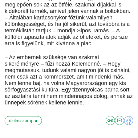
meglepően sok az az ötféle, szakmai díjakkal is
kidekorált termék, amivel jelen vannak a boltokban.
– Általában karácsonykor főzünk valamilyen
különlegességet, és ha jól sikerül, azt továbbra is a
terméklistán tartjuk – mondja Sipos Tamás. – A
külföldi tapasztalatok adják az ötleteket, és persze
arra is figyelünk, mit kívánna a piac.
– Az embernek szüksége van szakmai
sikerélményre – fűzi hozzá Kelemenné. – Hogy
megmutassuk, tudunk valami nagyon jót is csinálni,
nem csak azt a kommerszet, amit mindenki más.
Nem lenne baj, ha volna Magyarországon egy kis
sörfogyasztási kultúra. Egy tizennyolcas barna sört
az asztalra tenni nem mindennapos dolog, annak az
ünnepek sörének kellene lennie.
élelmiszer-ipar