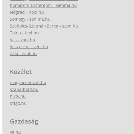
Komárom-Esztergom - kemma.hu
Nógrád - nool.hu
Somogy - sonline.hu
Szabolcs-Szatmár-Bereg - szon.hu
Tolna - teol.hu
Vas - vaol.hu
Veszprém - veol.hu
Zala - zaol.hu
Közélet
magyarnemzet.hu
szabadfold.hu
hirtv.hu
origo.hu
Gazdaság
vg.hu