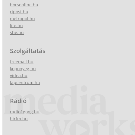
borsonline.hu
ripost.hu
metropol.hu
life.hu
she.hu
Szolgáltatás
freemail.hu
koponyeg.hu
videa.hu
lapcentrum.hu
Rádió
radio1gong.hu
hirfm.hu