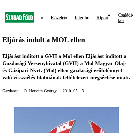
Családi
Közélet
Interjú
Riport
kör
Eljárás indult a MOL ellen
Eljárást indított a GVH a Mol ellen Eljárást indított a
Gazdasági Versenyhivatal (GVH) a Mol Magyar Olaj-
és Gázipari Nyrt. (Mol) ellen gazdasági erőfölénnyel
való visszaélés tilalmának feltételezett megsértése miatt.
Gazdanet
O. Horváth György
2010. 05. 13.