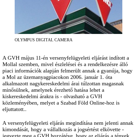
OLYMPUS DIGITAL CAMERA
A GVH május 11-én versenyfelügyeleti eljárást indított a
Mollal szemben, mivel észlelései és a rendelkezésre álló
piaci információk alapján felmerült annak a gyanúja, hogy
a Mol az üzemanyagpiacokon 2006. január 1. óta
alkalmazott nagykereskedelmi árai túlzottan magasnak
minősülnek, amelynek érezhető hatása lehet a
kiskereskedelmi árakra is - olvasható a GVH
közleményében, melyet a Szabad Föld Online-hoz is
eljuttatott..
A versenyfelügyeleti eljárás megindítása nem jelenti annak
kimondását, hogy a vállalkozás a jogsértést elkövette -
jegyezte meg a GVH hozzátéve, hogy az eljárás a tények