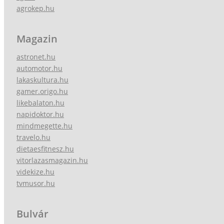
agrokep.hu
Magazin
astronet.hu
automotor.hu
lakaskultura.hu
gamer.origo.hu
likebalaton.hu
napidoktor.hu
mindmegette.hu
travelo.hu
dietaesfitnesz.hu
vitorlazasmagazin.hu
videkize.hu
tvmusor.hu
Bulvár