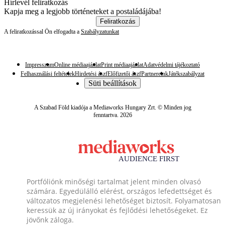
Hírlevél feliratkozás
Kapja meg a legjobb történeteket a postaládájába!
Feliratkozás
A feliratkozással Ön elfogadta a
Szabályzatunkat
Impresszum
Online médiaajánlat
Print médiaajánlat
Adatvédelmi tájékoztató
Felhasználási feltételek
Hirdetési ászf
Előfizetői ászf
Partnereink
Játékszabályzat
Süti beállítások
A Szabad Föld kiadója a Mediaworks Hungary Zrt. © Minden jog
fenntartva. 2026
Portfóliónk minőségi tartalmat jelent minden olvasó
számára. Egyedülálló elérést, országos lefedettséget és
változatos megjelenési lehetőséget biztosít. Folyamatosan
keressük az új irányokat és fejlődési lehetőségeket. Ez
jövőnk záloga.