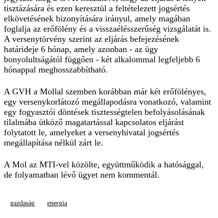
tisztázására és ezen keresztül a feltételezett jogsértés
elkövetésének bizonyítására irányul, amely magában
foglalja az erőfölény és a visszaélésszerűség vizsgálatát is.
A versenytörvény szerint az eljárás befejezésének
határideje 6 hónap, amely azonban - az ügy
bonyolultságától függően - két alkalommal legfeljebb 6
hónappal meghosszabbítható.
A GVH a Mollal szemben korábban már két erőfölényes,
egy versenykorlátozó megállapodásra vonatkozó, valamint
egy fogyasztói döntések tisztességtelen befolyásolásának
tilalmába ütköző magatartással kapcsolatos eljárást
folytatott le, amelyeket a versenyhivatal jogsértés
megállapítása nélkül zárt le.
A Mol az MTI-vel közölte, együttműködik a hatósággal,
de folyamatban lévő ügyet nem kommentál.
gazdaság
energia