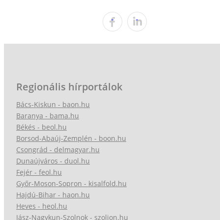
Regionális hírportálok
Bács-Kiskun - baon.hu
Baranya - bama.hu
Békés - beol.hu
Borsod-Abaúj-Zemplén - boon.hu
Csongrád - delmagyar.hu
Dunaújváros - duol.hu
Fejér - feol.hu
Győr-Moson-Sopron - kisalfold.hu
Hajdú-Bihar - haon.hu
Heves - heol.hu
Jász-Nagykun-Szolnok - szoljon.hu