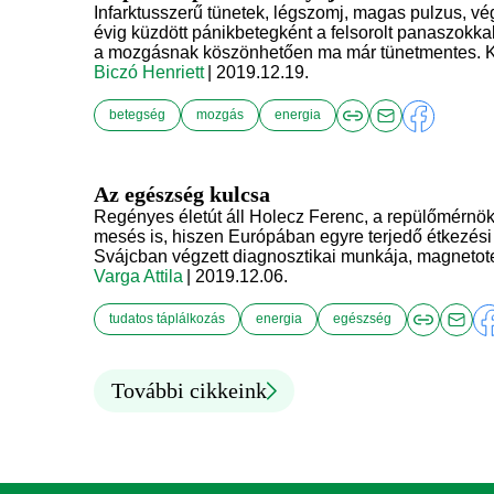
Infarktusszerű tünetek, légszomj, magas pulzus, vé
évig küzdött pánikbetegként a felsorolt panaszokka
a mozgásnak köszönhetően ma már tünetmentes. Kü
Biczó Henriett
| 2019.12.19.
betegség
mozgás
energia
Az egészség kulcsa
Regényes életút áll Holecz Ferenc, a repülőmérnökb
mesés is, hiszen Európában egyre terjedő étkezési 
Svájcban végzett diagnosztikai munkája, magnetoter
Varga Attila
| 2019.12.06.
tudatos táplálkozás
energia
egészség
További cikkeink