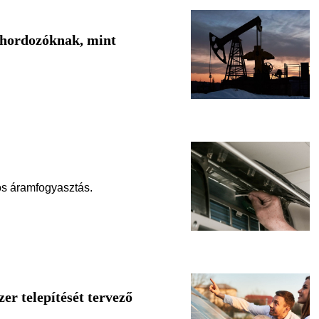
iahordozóknak, mint
os áramfogyasztás.
er telepítését tervező