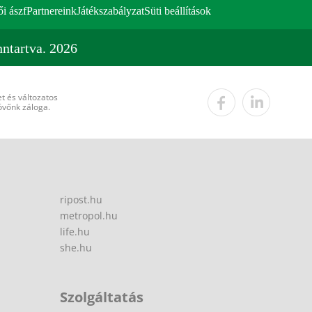
ői ászf
Partnereink
Játékszabályzat
Süti beállítások
ntartva. 2026
t és változatos
övőnk záloga.
ripost.hu
metropol.hu
life.hu
she.hu
Szolgáltatás