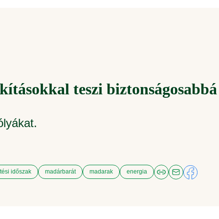
kításokkal teszi biztonságosabbá
lyákat.
tési időszak
madárbarát
madarak
energia