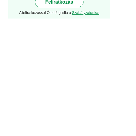
Feliratkozás
A feliratkozással Ön elfogadta a
Szabályzatunkat