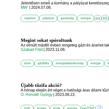
Jelentősen emeli a kormány a pályázat keretösszeg
MW
| 2024.07.08.
napelem
pályázat
gazdaság
energia
Megint sokat spóroltunk
Az elmúlt másfél évben rengeteg gázt és áramot tak
Szabad Föld
| 2023.11.06.
áram
gázfűtés
energiatakarékosság
energia
Újabb tűzifa akció?
A hónap elején ért véget a hatósági áras állami tűzi
O. Horváth György
| 2023.08.22.
erdő
tüzelés
tűzifa
energia