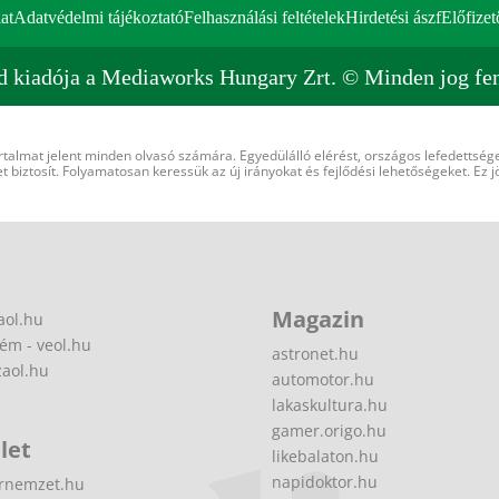
at
Adatvédelmi tájékoztató
Felhasználási feltételek
Hirdetési ászf
Előfizet
d kiadója a Mediaworks Hungary Zrt. © Minden jog fen
rtalmat jelent minden olvasó számára. Egyedülálló elérést, országos lefedettsége
 biztosít. Folyamatosan keressük az új irányokat és fejlődési lehetőségeket. Ez j
Magazin
aol.hu
ém - veol.hu
astronet.hu
zaol.hu
automotor.hu
lakaskultura.hu
gamer.origo.hu
let
likebalaton.hu
napidoktor.hu
rnemzet.hu