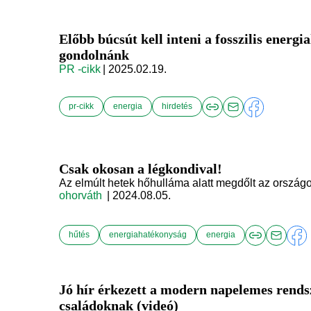
Előbb búcsút kell inteni a fosszilis energ
gondolnánk
PR -cikk
| 2025.02.19.
pr-cikk
energia
hirdetés
Csak okosan a légkondival!
Az elmúlt hetek hőhulláma alatt megdőlt az ország
ohorváth
| 2024.08.05.
hűtés
energiahatékonyság
energia
Jó hír érkezett a modern napelemes rendsz
családoknak (videó)