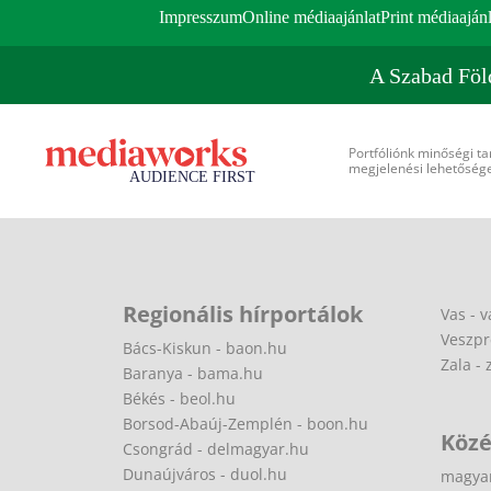
Impresszum
Online médiaajánlat
Print médiaajánl
A Szabad Föl
Portfóliónk minőségi ta
megjelenési lehetőséget
Regionális hírportálok
Vas - v
Veszpr
Bács-Kiskun - baon.hu
Zala - 
Baranya - bama.hu
Békés - beol.hu
Borsod-Abaúj-Zemplén - boon.hu
Közé
Csongrád - delmagyar.hu
Dunaújváros - duol.hu
magya