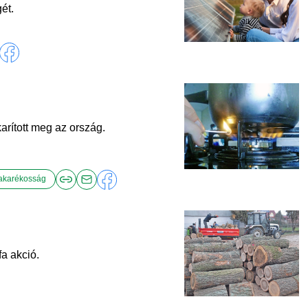
ét.
arított meg az ország.
takarékosság
fa akció.