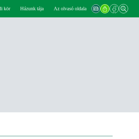
di kör
Házunk tája
Az olvasó oldala