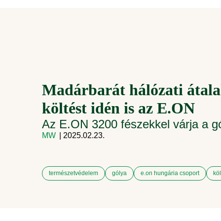
Madárbarát hálózati átala
költést idén is az E.ON
Az E.ON 3200 fészekkel várja a gó
MW
| 2025.02.23.
természetvédelem
gólya
e.on hungária csoport
köl