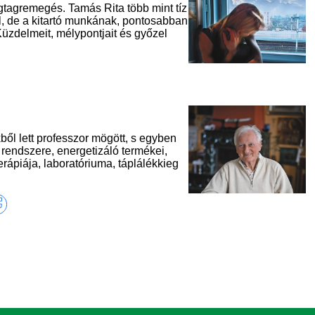
gtagremegés. Tamás Rita több mint tíz
l, de a kitartó munkának, pontosabban
zdelmeit, mélypontjait és győzel
ől lett professzor mögött, s egyben
rendszere, energetizáló termékei,
ápiája, laboratóriuma, táplálékkieg