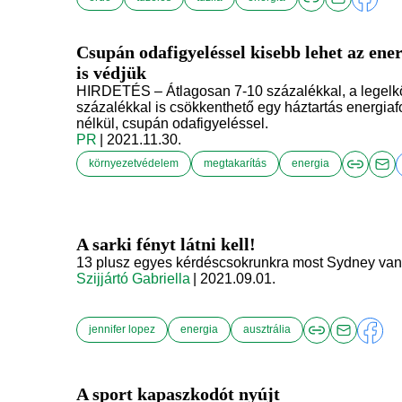
Csupán odafigyeléssel kisebb lehet az ene
is védjük
HIRDETÉS – Átlagosan 7-10 százalékkal, a legelk
százalékkal is csökkenthető egy háztartás energi
nélkül, csupán odafigyeléssel.
PR
| 2021.11.30.
környezetvédelem
megtakarítás
energia
A sarki fényt látni kell!
13 plusz egyes kérdéscsokrunkra most Sydney van
Szijjártó Gabriella
| 2021.09.01.
jennifer lopez
energia
ausztrália
A sport kapaszkodót nyújt