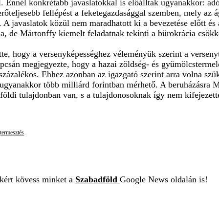
l. Ennél konkrétabb javaslatokkal is előálltak ugyanakkor: ad
erőteljesebb fellépést a feketegazdasággal szemben, mely az á
. A javaslatok közül nem maradhatott ki a bevezetése előtt és 
a, de Mártonffy kiemelt feladatnak tekinti a bürokrácia csökke
tte, hogy a versenyképességhez véleményük szerint a versenyt
pcsán megjegyezte, hogy a hazai zöldség- és gyümölcstermelé
százalékos. Ehhez azonban az igazgató szerint arra volna szü
e ugyanakkor több milliárd forintban mérhető. A beruházásra 
lföldi tulajdonban van, s a tulajdonosoknak így nem kifejezet
termesztés
ekért kövess minket a
Szabadföld
Google News oldalán is!