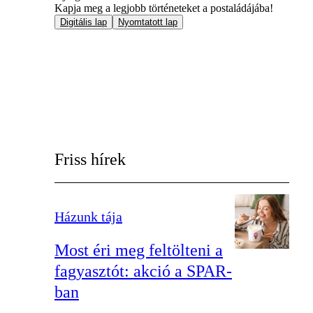
Kapja meg a legjobb történeteket a postaládájába!
Digitális lap
Nyomtatott lap
Friss hírek
Házunk tája
Most éri meg feltölteni a
fagyasztót: akció a SPAR-
ban