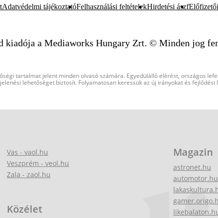
t
Adatvédelmi tájékoztató
Felhasználási feltételek
Hirdetési ászf
Előfizetői
d kiadója a Mediaworks Hungary Zrt. © Minden jog fen
őségi tartalmat jelent minden olvasó számára. Egyedülálló elérést, országos lef
elenési lehetőséget biztosít. Folyamatosan keressük az új irányokat és fejlődési
Magazin
Vas - vaol.hu
Veszprém - veol.hu
astronet.hu
Zala - zaol.hu
automotor.hu
lakaskultura.
gamer.origo.
Közélet
likebalaton.h