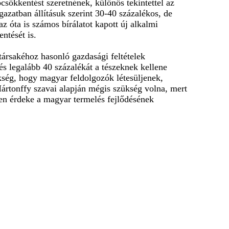
ócsökkentést szeretnének, különös tekintettel az
gazatban állításuk szerint 30-40 százalékos, de
az óta is
számos bírálatot kapott
új alkalmi
ntését is.
ársakéhoz hasonló gazdasági feltételek
s legalább 40 százalékát a tészeknek kellene
kség, hogy magyar feldolgozók létesüljenek,
Mártonffy szavai alapján mégis szükség volna, mert
ten érdeke a magyar termelés fejlődésének