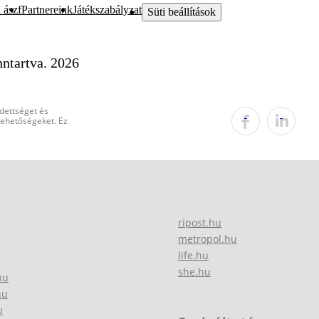
 ászf
Partnereink
Játékszabályzat
Süti beállítások
ntartva. 2026
edettséget és
 lehetőségeket. Ez
ripost.hu
metropol.hu
life.hu
she.hu
hu
hu
u