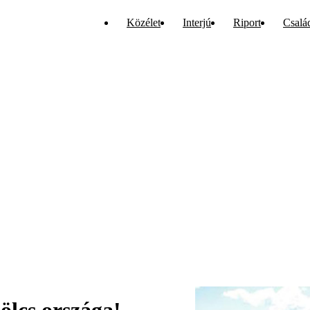
Közélet
Interjú
Riport
Csalá