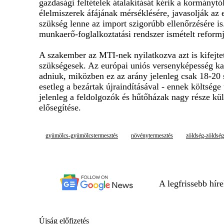
gazdasági feltételek átalakítását kérik a kormánytó
élelmiszerek áfájának mérséklésére, javasolják az 
szükség lenne az import szigorúbb ellenőrzésére is
munkaerő-foglalkoztatási rendszer ismételt reformj
A szakember az MTI-nek nyilatkozva azt is kifejte
szükségesek. Az európai uniós versenyképesség ka
adniuk, miközben ez az arány jelenleg csak 18-20 
esetleg a bezártak újraindításával - ennek költség
jelenleg a feldolgozók és hűtőházak nagy része kü
elősegítése.
gyümölcs-gyümölcstermesztés
növénytermesztés
zöldség-zöldség
A legfrissebb hír
Újság előfizetés