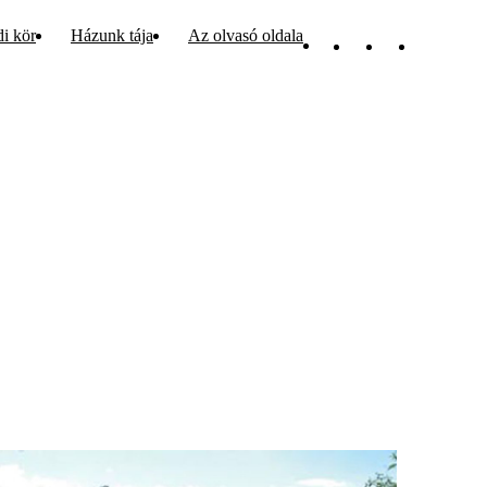
di kör
Házunk tája
Az olvasó oldala