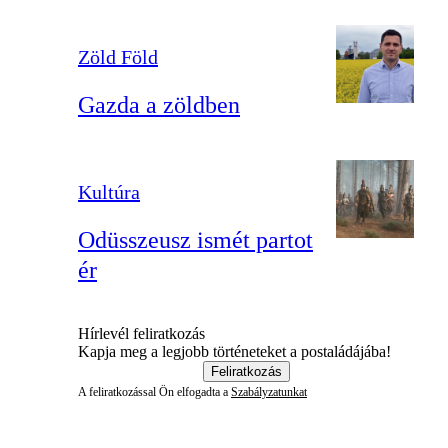
Zöld Föld
Gazda a zöldben
Kultúra
Odüsszeusz ismét partot
ér
Hírlevél feliratkozás
Kapja meg a legjobb történeteket a postaládájába!
Feliratkozás
A feliratkozással Ön elfogadta a
Szabályzatunkat