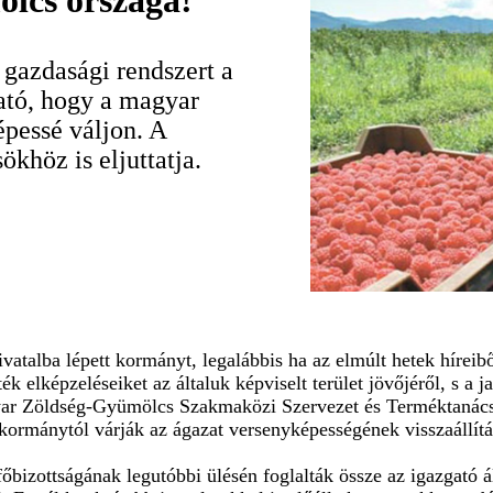
ölcs országa!
gazdasági rendszert a
ható, hogy a magyar
pessé váljon. A
sökhöz is eljuttatja.
atalba lépett kormányt, legalábbis ha az elmúlt hetek híreib
k elképzeléseiket az általuk képviselt terület jövőjéről, s a ja
yar Zöldség-Gyümölcs Szakmaközi Szervezet és Terméktanács,
kormánytól várják az ágazat versenyképességének visszaállítá
főbizottságának legutóbbi ülésén foglalták össze az igazgató á