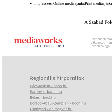
Impresszum
Online médiaajánlat
Print médiaajánla
A Szabad Föl
Portfóliónk min
változatos megj
jövőnk záloga.
Regionális hírportálok
Bács-Kiskun - baon.hu
Baranya - bama.hu
Békés - beol.hu
Borsod-Abaúj-Zemplén - boon.hu
Csongrád - delmagyar.hu