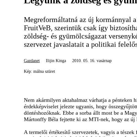
Legyünk a zöldség és gyüm
Megreformáltatná az új kormánnyal a 
FruitVeB, szerintük csak így biztosít
zöldség- és gyümölcságazat versenyké
szervezet javaslatait a politikai felelő
Gazdanet
Ilijin Kinga
2010. 05. 16. vasárnap
Kép: málna szüret
Nem akármilyen aktahalmaz várhatja a pénteken hiv
érdekképviselet jelezte ugyanis, hogy összegyűjtötté
döntéshozóknak. Ebbe a sorba állt most be a Mag
Mártonffy Béla fejtette ki az MTI-nek, hogy az új 
A termelői értékesítő szervezetek, vagyis a tészek 