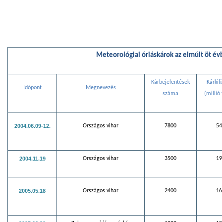
Meteorológiai óriáskárok az elmúlt öt é
Kárbejelentések
Kárkif
Időpont
Megnevezés
száma
(millió 
2004.06.09-12.
Országos vihar
7800
54
2004.11.19
Országos vihar
3500
19
2005.05.18
Országos vihar
2400
16