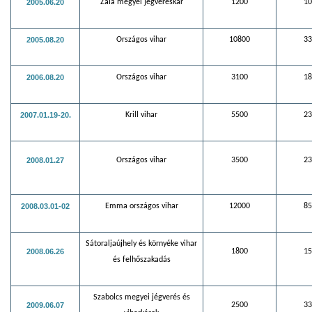
2005.06.20
Zala megyei jégveréskár
1200
10
2005.08.20
Országos vihar
10800
33
2006.08.20
Országos vihar
3100
18
2007.01.19-20.
Krill vihar
5500
23
2008.01.27
Országos vihar
3500
23
2008.03.01-02
Emma országos vihar
12000
85
Sátoraljaújhely és környéke vihar
2008.06.26
1800
15
és felhőszakadás
Szabolcs megyei jégverés és
2009.06.07
2500
33