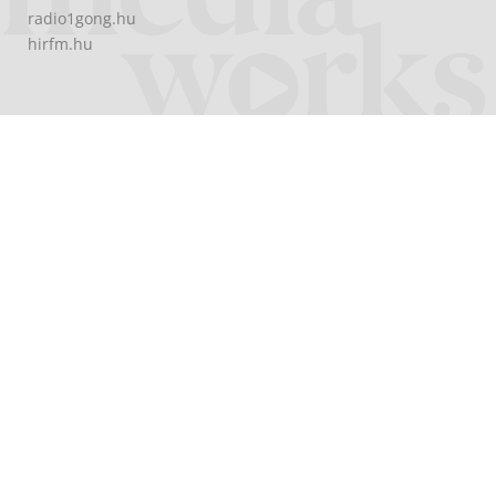
radio1gong.hu
hirfm.hu