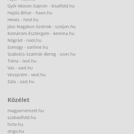
Győr-Moson-Sopron - kisalfold.hu
Hajdú-Bihar - haon.hu
Heves - heol.hu
Jász-Nagykun-Szolnok - szoljon.hu
Komárom-Esztergom - kemma.hu
Nógrád - nool.hu
Somogy - sonline.hu
Szabolcs-Szatmár-Bereg - szon.hu
Tolna - teol.hu
Vas - vaol.hu
Veszprém - veol.hu
Zala - zaol.hu
Közélet
magyarnemzet.hu
szabadfold.hu
hirtv.hu
origo.hu