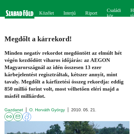
Családi
H
Közélet
Interjú
Riport
kör
tá
Megdőlt a kárrekord!
Minden negatív rekordot megdöntött az elmúlt hét
végén kezdődött viharos időjárás: az AEGON
Magyarországnál az idén összesen 13 ezer
kárbejelentést regisztráltak, kétszer annyit, mint
tavaly. Megdőlt a kárfizetési összeg rekordja: eddig
850 millió forint volt, most vélhetően eléri majd a
másfél milliárdot.
Gazdanet
O. Horváth György
2010. 05. 21.