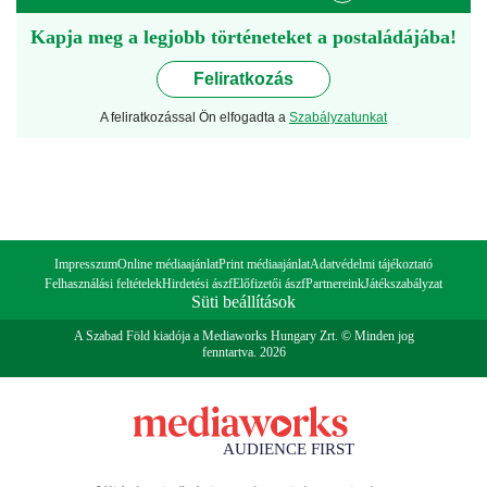
Kapja meg a legjobb történeteket a postaládájába!
Feliratkozás
A feliratkozással Ön elfogadta a
Szabályzatunkat
Impresszum
Online médiaajánlat
Print médiaajánlat
Adatvédelmi tájékoztató
Felhasználási feltételek
Hirdetési ászf
Előfizetői ászf
Partnereink
Játékszabályzat
Süti beállítások
A Szabad Föld kiadója a Mediaworks Hungary Zrt. © Minden jog
fenntartva. 2026