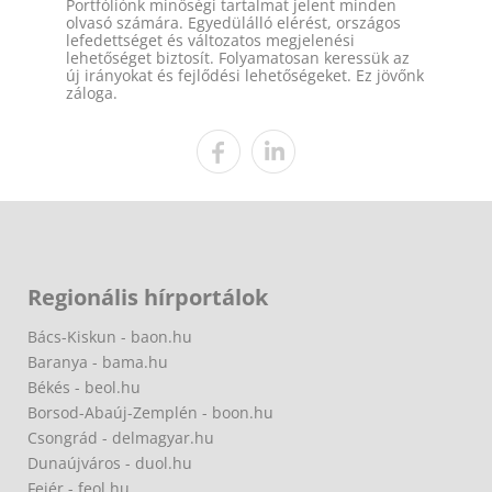
Portfóliónk minőségi tartalmat jelent minden
olvasó számára. Egyedülálló elérést, országos
lefedettséget és változatos megjelenési
lehetőséget biztosít. Folyamatosan keressük az
új irányokat és fejlődési lehetőségeket. Ez jövőnk
záloga.
Regionális hírportálok
Bács-Kiskun - baon.hu
Baranya - bama.hu
Békés - beol.hu
Borsod-Abaúj-Zemplén - boon.hu
Csongrád - delmagyar.hu
Dunaújváros - duol.hu
Fejér - feol.hu