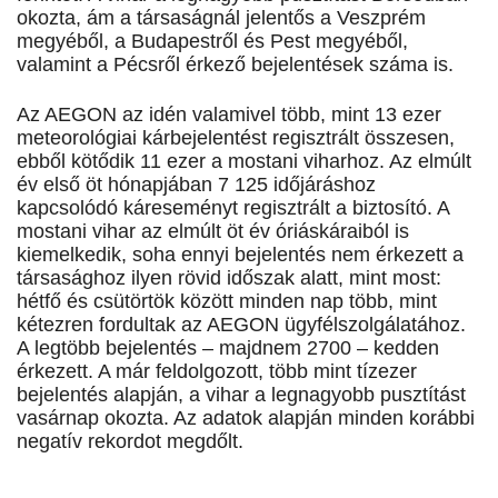
okozta, ám a társaságnál jelentős a Veszprém
megyéből, a Budapestről és Pest megyéből,
valamint a Pécsről érkező bejelentések száma is.
Az AEGON az idén valamivel több, mint 13 ezer
meteorológiai kárbejelentést regisztrált összesen,
ebből kötődik 11 ezer a mostani viharhoz. Az elmúlt
év első öt hónapjában 7 125 időjáráshoz
kapcsolódó káreseményt regisztrált a biztosító. A
mostani vihar az elmúlt öt év óriáskáraiból is
kiemelkedik, soha ennyi bejelentés nem érkezett a
társasághoz ilyen rövid időszak alatt, mint most:
hétfő és csütörtök között minden nap több, mint
kétezren fordultak az AEGON ügyfélszolgálatához.
A legtöbb bejelentés – majdnem 2700 – kedden
érkezett. A már feldolgozott, több mint tízezer
bejelentés alapján, a vihar a legnagyobb pusztítást
vasárnap okozta. Az adatok alapján minden korábbi
negatív rekordot megdőlt.