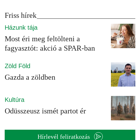
Friss hírek
Házunk tája
Most éri meg feltölteni a
fagyasztót: akció a SPAR-ban
Zöld Föld
Gazda a zöldben
Kultúra
Odüsszeusz ismét partot ér
Hírlevél feliratkozás