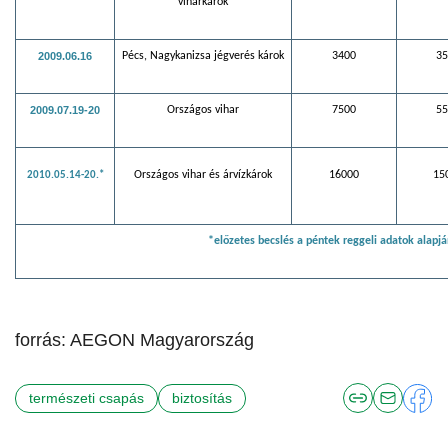
viharkárok
2009.06.16
Pécs, Nagykanizsa jégverés károk
3400
35
2009.07.19-20
Országos vihar
7500
55
Országos vihar és árvízkárok
16000
15
2010.05.14-20.*
*előzetes becslés a péntek reggeli adatok alapjá
forrás: AEGON Magyarország
természeti csapás
biztosítás