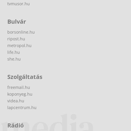
tvmusor.hu
Bulvár
borsonline.hu
ripost.hu
metropol.hu
life.hu
she.hu
Szolgáltatás
freemail.hu
koponyeg.hu
videa.hu
lapcentrum.hu
Rádió