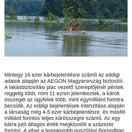
Mintegy 16 ezer kárbejelentésre számít az eddigi
adatok alapján az AEGON Magyarország biztosító.
A lakásbiztosítási piac vezető szereplőjénél péntek
reggelig több, mint 11 ezren jelentkeztek, a károk
összegét az ügyfelek több, mint egymilliárd forintra
becsülik. Az eddigi bejelentések intenzitása alapján
a társaság még 4-5 ezer kárbejelentésre, és másfél
milliárd forintos teljes kárösszegre számít. Az egy
kárra jutó átlagos érték megközelíti a százezer
forintot. A vihar a legnagyobb pusztítást Borsodban