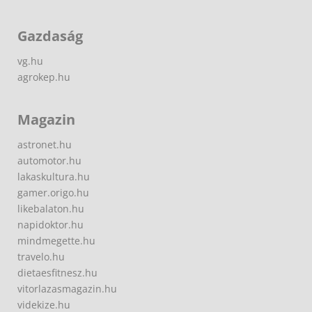
Gazdaság
vg.hu
agrokep.hu
Magazin
astronet.hu
automotor.hu
lakaskultura.hu
gamer.origo.hu
likebalaton.hu
napidoktor.hu
mindmegette.hu
travelo.hu
dietaesfitnesz.hu
vitorlazasmagazin.hu
videkize.hu