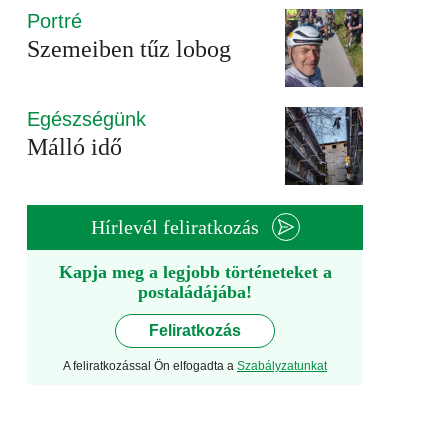
Portré
Szemeiben tűz lobog
Egészségünk
Málló idő
Hírlevél feliratkozás
Kapja meg a legjobb történeteket a
postaládájába!
Feliratkozás
A feliratkozással Ön elfogadta a
Szabályzatunkat