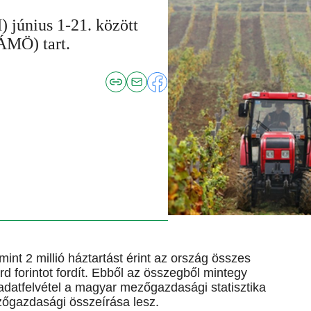
) június 1-21. között
(ÁMÖ) tart.
nt 2 millió háztartást érint az ország összes
rd forintot fordít. Ebből az összegből mintegy
ei adatfelvétel a magyar mezőgazdasági statisztika
ezőgazdasági összeírása lesz.