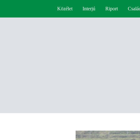
Közélet
Interjú
Riport
Csalá