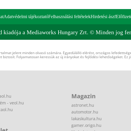
at
Adatvédelmi tájékoztató
Felhasználási feltételek
Hirdetési ászf
Előfizet
d kiadója a Mediaworks Hungary Zrt. © Minden jog fen
rtalmat jelent minden olvasó számára. Egyedülálló elérést, országos lefedettsége
 biztosít. Folyamatosan keressük az új irányokat és fejlődési lehetőségeket. Ez j
Magazin
aol.hu
ém - veol.hu
astronet.hu
zaol.hu
automotor.hu
lakaskultura.hu
gamer.origo.hu
let