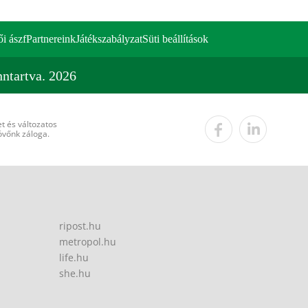
ői ászf
Partnereink
Játékszabályzat
Süti beállítások
ntartva. 2026
t és változatos
övőnk záloga.
ripost.hu
metropol.hu
life.hu
she.hu