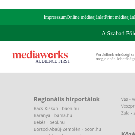
Impresszum
Online médiaajánlat
Print médiaajánl
A Szabad Föl
Portfóliónk minőségi ta
megjelenési lehetőséget
Regionális hírportálok
Vas - v
Veszpr
Bács-Kiskun - baon.hu
Zala - 
Baranya - bama.hu
Békés - beol.hu
Borsod-Abaúj-Zemplén - boon.hu
Közé