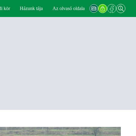
di kör
Házunk tája
Az olvasó oldala