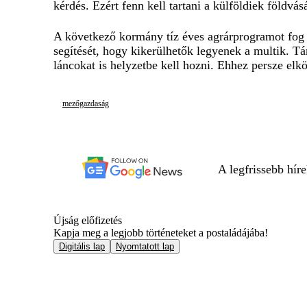
kérdés. Ezért fenn kell tartani a külföldiek földvá
A következő kormány tíz éves agrárprogramot fog ké
segítését, hogy kikerülhetők legyenek a multik. T
láncokat is helyzetbe kell hozni. Ehhez persze elk
mezőgazdaság
A legfrissebb hír
Újság előfizetés
Kapja meg a legjobb történeteket a postaládájába!
Digitális lap
Nyomtatott lap