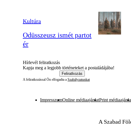
Kultúra
Odüsszeusz ismét partot
ér
Hírlevél feliratkozás
Kapja meg a legjobb történeteket a postaládájába!
Feliratkozás
A feliratkozással Ön elfogadta a
Szabályzatunkat
Impresszum
Online médiaajánlat
Print médiaajánla
A Szabad Föl