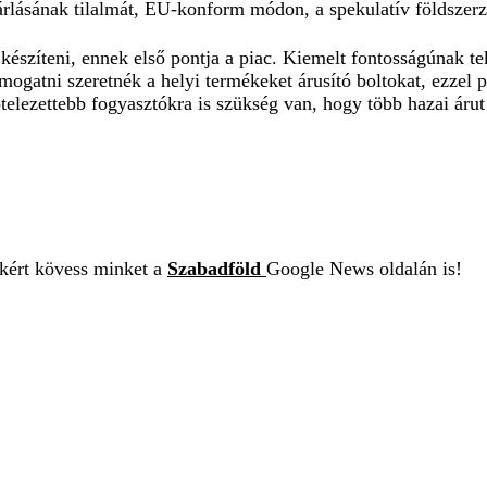
sárlásának tilalmát, EU-konform módon, a spekulatív földszerzé
szíteni, ennek első pontja a piac. Kiemelt fontosságúnak teki
ámogatni szeretnék a helyi termékeket árusító boltokat, ezz
ötelezettebb fogyasztókra is szükség van, hogy több hazai áru
ekért kövess minket a
Szabadföld
Google News oldalán is!