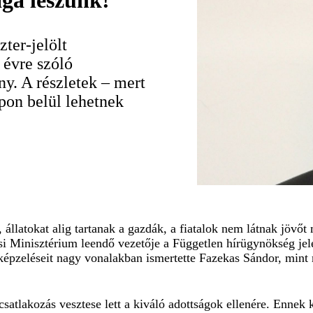
ga leszünk!
ter-jelölt
 évre szóló
y. A részletek – mert
pon belül lehetnek
állatokat alig tartanak a gazdák, a fiatalok nem látnak jövőt 
i Minisztérium leendő vezetője a Független hírügynökség jelen
képzeléseit nagy vonalakban ismertette Fazekas Sándor, mint 
satlakozás vesztese lett a kiváló adottságok ellenére. Ennek