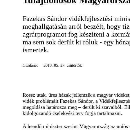
Tulajdonosok Magyarorszá
Fazekas Sándor vidékfejlesztési minisz
meghallgatásán arról beszélt, hogy tíz
agrárprogramot fog készíteni a kormán
ma sem sok derült ki róluk - egy hóna
ismertek.
Gazdanet
2010. 05. 27. csütörtök
Rossz utak, üres házak jellemzik a magyar vidéket, 
vidék problémáit Fazekas Sándor, a Vidékfejlesztés
megoldása határozza meg – derült ki szavaiból. El
kidolgozandó cselekvési terv fogja tartalmazni.
A leendő miniszter szerint Magyarország az uniós c