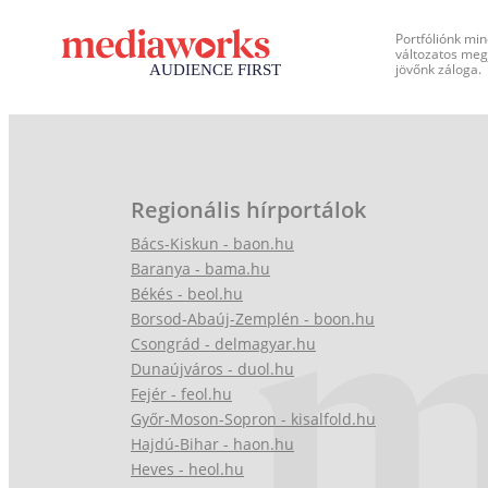
Portfóliónk min
változatos megj
jövőnk záloga.
Regionális hírportálok
Bács-Kiskun - baon.hu
Baranya - bama.hu
Békés - beol.hu
Borsod-Abaúj-Zemplén - boon.hu
Csongrád - delmagyar.hu
Dunaújváros - duol.hu
Fejér - feol.hu
Győr-Moson-Sopron - kisalfold.hu
Hajdú-Bihar - haon.hu
Heves - heol.hu