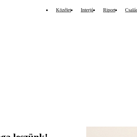
Közélet
Interjú
Riport
Csalá