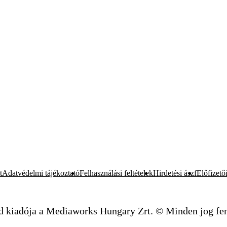
t
Adatvédelmi tájékoztató
Felhasználási feltételek
Hirdetési ászf
Előfizetői
d kiadója a Mediaworks Hungary Zrt. © Minden jog fen