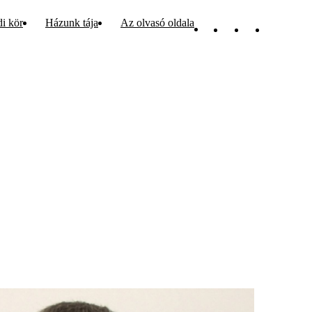
di kör
Házunk tája
Az olvasó oldala