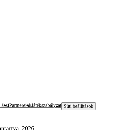
 ászf
Partnereink
Játékszabályzat
Süti beállítások
ntartva. 2026