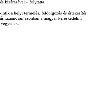
s kizárásával – folytatta.
ntik a helyi termelés, feldolgozás és értékesítés
el párhuzamosan azonban a magyar kereskedelmi
t vegyenek.