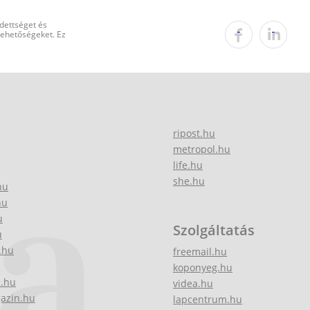
edettséget és
 lehetőségeket. Ez
ripost.hu
metropol.hu
life.hu
she.hu
hu
hu
u
Szolgáltatás
u
.hu
freemail.hu
koponyeg.hu
z.hu
videa.hu
gazin.hu
lapcentrum.hu