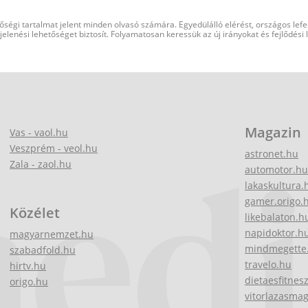
őségi tartalmat jelent minden olvasó számára. Egyedülálló elérést, országos lef
elenési lehetőséget biztosít. Folyamatosan keressük az új irányokat és fejlődési
Magazin
Vas - vaol.hu
Veszprém - veol.hu
astronet.hu
Zala - zaol.hu
automotor.hu
lakaskultura.
gamer.origo.
Közélet
likebalaton.h
napidoktor.h
magyarnemzet.hu
mindmegette
szabadfold.hu
travelo.hu
hirtv.hu
dietaesfitnes
origo.hu
vitorlazasma