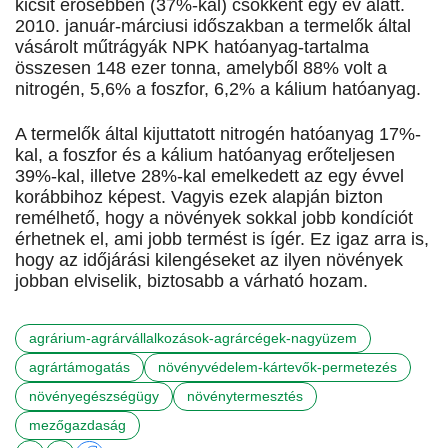
kicsit erősebben (37%-kal) csökkent egy év alatt.
2010. január-márciusi időszakban a termelők által
vásárolt műtrágyák NPK hatóanyag-tartalma
összesen 148 ezer tonna, amelyből 88% volt a
nitrogén, 5,6% a foszfor, 6,2% a kálium hatóanyag.
A termelők által kijuttatott nitrogén hatóanyag 17%-
kal, a foszfor és a kálium hatóanyag erőteljesen
39%-kal, illetve 28%-kal emelkedett az egy évvel
korábbihoz képest. Vagyis ezek alapján bizton
remélhető, hogy a növények sokkal jobb kondíciót
érhetnek el, ami jobb termést is ígér. Ez igaz arra is,
hogy az időjárási kilengéseket az ilyen növények
jobban elviselik, biztosabb a várható hozam.
agrárium-agrárvállalkozások-agrárcégek-nagyüzem
agrártámogatás
növényvédelem-kártevők-permetezés
növényegészségügy
növénytermesztés
mezőgazdaság