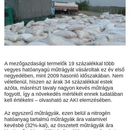
A mezőgazdasági termelők 19 százalékkal több
vegyes hatóanyagú műtrágyát vásároltak ez év első
negyedében, mint 2009 hasonló időszakában. Nem
véletlenül, hiszen az árak 34 százalékkal estek
azóta, másrészt tavaly nagyon kevés műtrágya
fogyott, így a növekedés mértékét ennek tudatában
kell értékelni – olvasható az AKI elemzésében.
Az egyszerű műtrágyák, ezen belül a nitrogén
hatóanyag tartalmú műtrágyák ára valamivel
kevésbé (32%-kal), az összetett műtrágyák ára