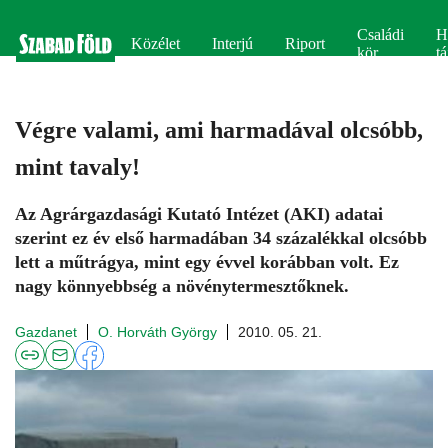
Családi
H
Közélet
Interjú
Riport
kör
tá
Végre valami, ami harmadával olcsóbb,
mint tavaly!
Az Agrárgazdasági Kutató Intézet (AKI) adatai
szerint ez év első harmadában 34 százalékkal olcsóbb
lett a műtrágya, mint egy évvel korábban volt. Ez
nagy könnyebbség a növénytermesztőknek.
Gazdanet
O. Horváth György
2010. 05. 21.