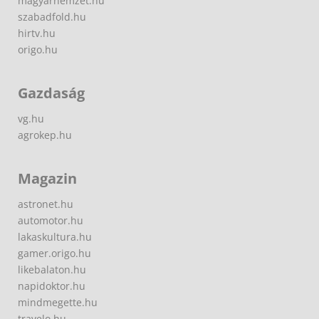
magyarnemzet.hu
szabadfold.hu
hirtv.hu
origo.hu
Gazdaság
vg.hu
agrokep.hu
Magazin
astronet.hu
automotor.hu
lakaskultura.hu
gamer.origo.hu
likebalaton.hu
napidoktor.hu
mindmegette.hu
travelo.hu