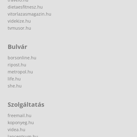
dietaesfitnesz.hu
vitorlazasmagazin.hu
videkize.hu
tvmusor.hu
Bulvár
borsonline.hu
ripost.hu
metropol.hu
life.hu
she.hu
Szolgáltatás
freemail.hu
koponyeg.hu
videa.hu
lapcentrum.hu