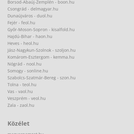
Borsod-Abaúj-Zemplén - boon.hu
Csongrád - delmagyar.hu
Dunaújváros - duol.hu
Fejér - feol.hu
Győr-Moson-Sopron - kisalfold.hu
Hajdú-Bihar - haon.hu
Heves - heol.hu
Jász-Nagykun-Szolnok - szoljon.hu
Komárom-Esztergom - kemma.hu
Nógrád - nool.hu
Somogy - sonline.hu
Szabolcs-Szatmár-Bereg - szon.hu
Tolna - teol.hu
Vas - vaol.hu
Veszprém - veol.hu
Zala - zaol.hu
Közélet