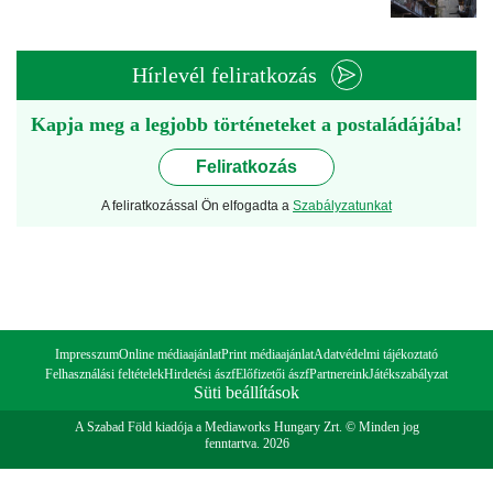
Hírlevél feliratkozás
Kapja meg a legjobb történeteket a postaládájába!
Feliratkozás
A feliratkozással Ön elfogadta a
Szabályzatunkat
Impresszum
Online médiaajánlat
Print médiaajánlat
Adatvédelmi tájékoztató
Felhasználási feltételek
Hirdetési ászf
Előfizetői ászf
Partnereink
Játékszabályzat
Süti beállítások
A Szabad Föld kiadója a Mediaworks Hungary Zrt. © Minden jog
fenntartva. 2026