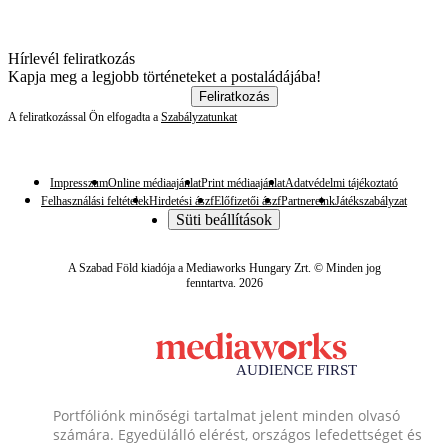
Hírlevél feliratkozás
Kapja meg a legjobb történeteket a postaládájába!
Feliratkozás
A feliratkozással Ön elfogadta a
Szabályzatunkat
Impresszum
Online médiaajánlat
Print médiaajánlat
Adatvédelmi tájékoztató
Felhasználási feltételek
Hirdetési ászf
Előfizetői ászf
Partnereink
Játékszabályzat
Süti beállítások
A Szabad Föld kiadója a Mediaworks Hungary Zrt. © Minden jog
fenntartva. 2026
Portfóliónk minőségi tartalmat jelent minden olvasó
számára. Egyedülálló elérést, országos lefedettséget és