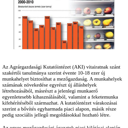
Az Agrárgazdasági Kutatóintézet (AKI) vitairatnak szánt
szakértői tanulmánya szerint évente 10-18 ezer új
munkahelyet biztosíthat a mezőgazdaság. A munkahelyek
számának növekedése egyrészt új álláshelyek
létrehozásából, másrészt a jelenlegi munkaerő
egyenletesebb kihasználásából, valamint a feketemunka
kifehérítéséből származhat. A kutatóintézet várakozásai
szerint a bővítés egyharmada piaci alapon, másik része
pedig szociális jellegű megoldásokkal hozható létre.
Az egyes mezőgazdasági ágazatok piaci kilátásai alapján