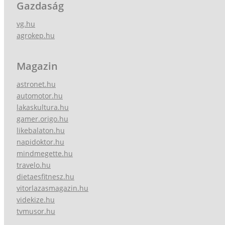
Gazdaság
vg.hu
agrokep.hu
Magazin
astronet.hu
automotor.hu
lakaskultura.hu
gamer.origo.hu
likebalaton.hu
napidoktor.hu
mindmegette.hu
travelo.hu
dietaesfitnesz.hu
vitorlazasmagazin.hu
videkize.hu
tvmusor.hu