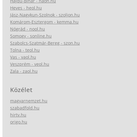
Hajdú-Bihar - haon.hu
Heves - heol.hu
Jász-Nagykun-Szolnok - szoljon.hu
Komárom-Esztergom - kemma.hu
Nógrád - nool.hu
Somogy - sonline.hu
Szabolcs-Szatmár-Bereg - szon.hu
Tolna - teol.hu
Vas - vaol.hu
Veszprém - veol.hu
Zala - zaol.hu
Közélet
magyarnemzet.hu
szabadfold.hu
hirtv.hu
origo.hu