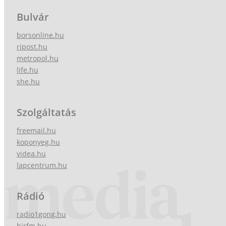
Bulvár
borsonline.hu
ripost.hu
metropol.hu
life.hu
she.hu
Szolgáltatás
freemail.hu
koponyeg.hu
videa.hu
lapcentrum.hu
Rádió
radio1gong.hu
hirfm.hu