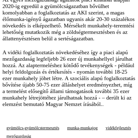
2020-ig egyedül a gyümölcságazatban bővülhet
komolyabban a foglalkoztatás az AKI szerint, a magas
élőmunka-igényű ágazatban ugyanis akár 20-30 százalékos
növekedés is elképzelhető. Mérsékelt munkahely-teremtési
lehetőség mutatkozik még a zöldségtermesztésben és az
állattenyésztésen belül a sertéságazatban.
A vidéki foglalkoztatás növekedéséhez így a piaci alapú
mezőgazdaság legfeljebb 26 ezer új munkahellyel járulhat
hozzá. Az alaptermeléshez kötődő tevékenységek - például
helyi feldolgozás és értékesítés - nyomán további 18-25
ezer munkahely jöhet létre. A szociális alapú foglalkoztatás
bővítése újabb 50-75 ezer álláshelyet eredményezhet, míg
a termelést elősegítő állami támogatások további 35 ezer
munkahely létrejöttéhez járulhatnak hozzá - – derült ki az
elemzést bemutató Magyar Nemzet írásából..
gyümölcs-gyümölcstermesztés
munka-munkajog
vidékfejlesztés
mezőgazdaság