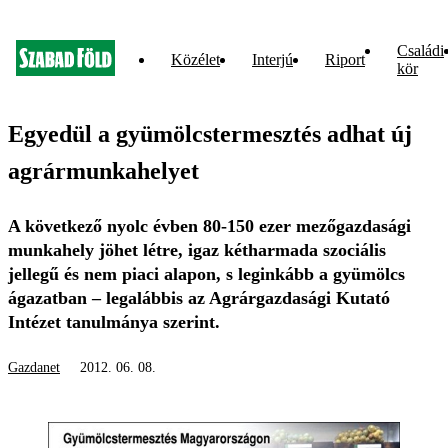
Családi
Közélet
Interjú
Riport
kör
Egyedül a gyümölcstermesztés adhat új
agrármunkahelyet
A következő nyolc évben 80-150 ezer mezőgazdasági
munkahely jöhet létre, igaz kétharmada szociális
jellegű és nem piaci alapon, s leginkább a gyümölcs
ágazatban – legalábbis az Agrárgazdasági Kutató
Intézet tanulmánya szerint.
Gazdanet
2012. 06. 08.