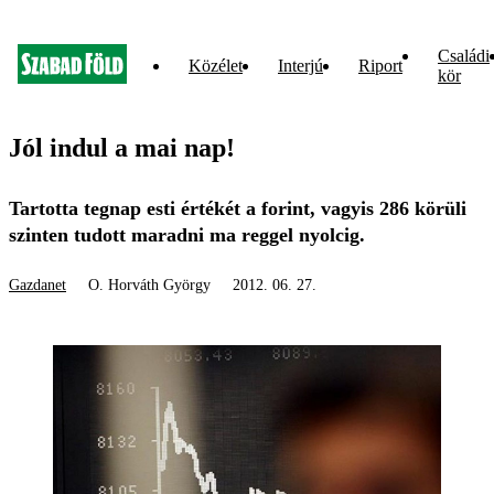
Családi
Közélet
Interjú
Riport
kör
Jól indul a mai nap!
Tartotta tegnap esti értékét a forint, vagyis 286 körüli
szinten tudott maradni ma reggel nyolcig.
Gazdanet
O. Horváth György
2012. 06. 27.