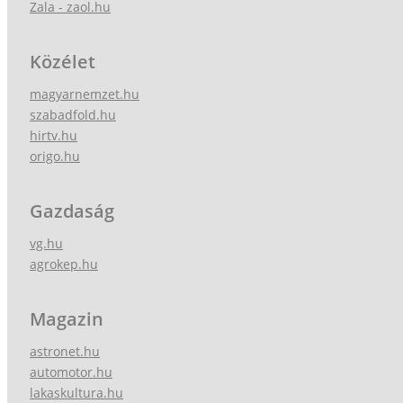
Zala - zaol.hu
Közélet
magyarnemzet.hu
szabadfold.hu
hirtv.hu
origo.hu
Gazdaság
vg.hu
agrokep.hu
Magazin
astronet.hu
automotor.hu
lakaskultura.hu