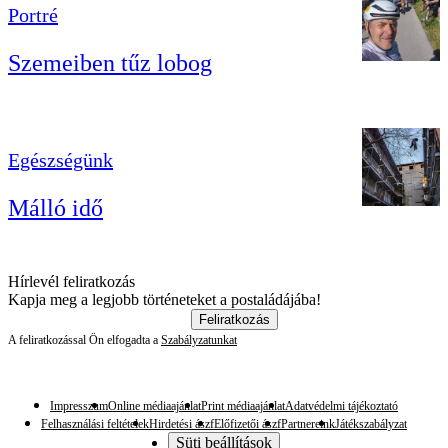
Portré
Szemeiben tűz lobog
Egészségünk
Málló idő
Hírlevél feliratkozás
Kapja meg a legjobb történeteket a postaládájába!
Feliratkozás
A feliratkozással Ön elfogadta a
Szabályzatunkat
Impresszum
Online médiaajánlat
Print médiaajánlat
Adatvédelmi tájékoztató
Felhasználási feltételek
Hirdetési ászf
Előfizetői ászf
Partnereink
Játékszabályzat
Süti beállítások