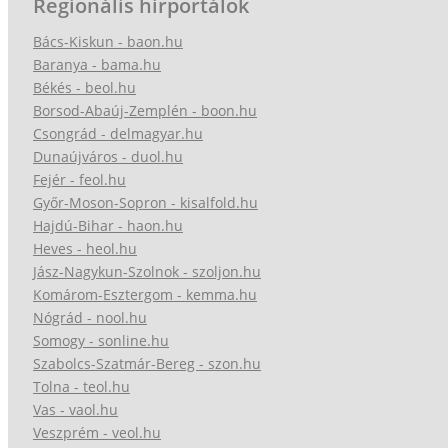
Regionális hírportálok
Bács-Kiskun - baon.hu
Baranya - bama.hu
Békés - beol.hu
Borsod-Abaúj-Zemplén - boon.hu
Csongrád - delmagyar.hu
Dunaújváros - duol.hu
Fejér - feol.hu
Győr-Moson-Sopron - kisalfold.hu
Hajdú-Bihar - haon.hu
Heves - heol.hu
Jász-Nagykun-Szolnok - szoljon.hu
Komárom-Esztergom - kemma.hu
Nógrád - nool.hu
Somogy - sonline.hu
Szabolcs-Szatmár-Bereg - szon.hu
Tolna - teol.hu
Vas - vaol.hu
Veszprém - veol.hu