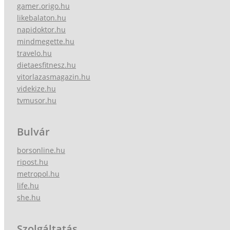
gamer.origo.hu
likebalaton.hu
napidoktor.hu
mindmegette.hu
travelo.hu
dietaesfitnesz.hu
vitorlazasmagazin.hu
videkize.hu
tvmusor.hu
Bulvár
borsonline.hu
ripost.hu
metropol.hu
life.hu
she.hu
Szolgáltatás