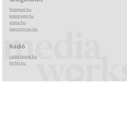
freemail.hu
koponyeg.hu
videa.hu
lapcentrum.hu
Rádió
radio1gong.hu
hirfm.hu