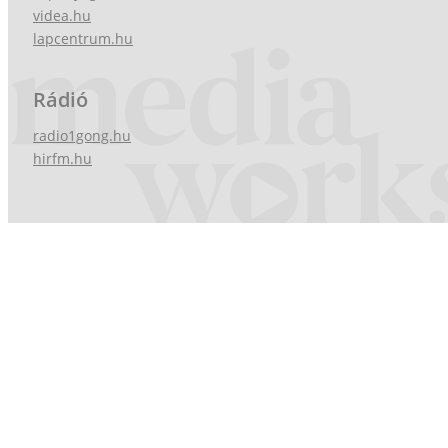
videa.hu
lapcentrum.hu
Rádió
radio1gong.hu
hirfm.hu