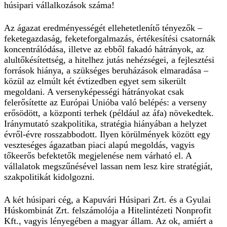
húsipari vállalkozások száma!
Az ágazat eredményességét ellehetetlenítő tényezők –
feketegazdaság, feketeforgalmazás, értékesítési csatornák
koncentrálódása, illetve az ebből fakadó hátrányok, az
alultőkésítettség, a hitelhez jutás nehézségei, a fejlesztési
források hiánya, a szükséges beruházások elmaradása –
közül az elmúlt két évtizedben egyet sem sikerült
megoldani. A versenyképességi hátrányokat csak
felerősítette az Európai Unióba való belépés: a verseny
erősödött, a központi terhek (például az áfa) növekedtek.
Iránymutató szakpolitika, stratégia hiányában a helyzet
évről-évre rosszabbodott. Ilyen körülmények között egy
veszteséges ágazatban piaci alapú megoldás, vagyis
tőkeerős befektetők megjelenése nem várható el. A
vállalatok megszűnésével lassan nem lesz kire stratégiát,
szakpolitikát kidolgozni.
A két húsipari cég, a Kapuvári Húsipari Zrt. és a Gyulai
Húskombinát Zrt. felszámolója a Hitelintézeti Nonprofit
Kft., vagyis lényegében a magyar állam. Az ok, amiért a