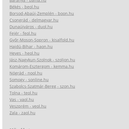
Baranya - bama.hu
Békés - beol.hu
Borsod-Abaúj-Zemplén - boon.hu
Csongrád - delmagyar.hu
Dunaújváros - duol.hu
Fejér - feol.hu
Győr-Moson-Sopron - kisalfold.hu
Hajdú-Bihar - haon.hu
Heves - heol.hu
Jász-Nagykun-Szolnok - szoljon.hu
Komárom-Esztergom - kemma.hu
Nógrád - nool.hu
Somogy - sonline.hu
Szabolcs-Szatmár-Bereg - szon.hu
Tolna - teol.hu
Vas - vaol.hu
Veszprém - veol.hu
Zala - zaol.hu