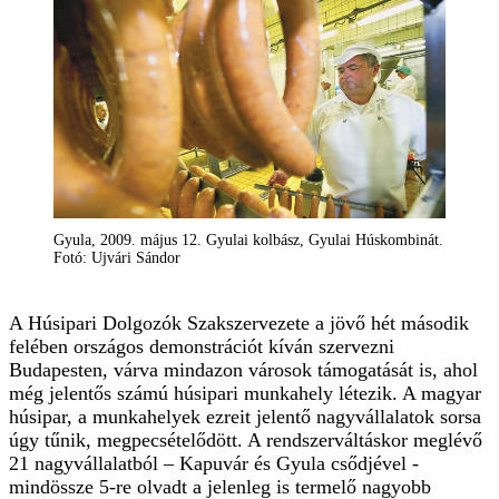
Gyula, 2009. május 12. Gyulai kolbász, Gyulai Húskombinát.
Fotó: Ujvári Sándor
A Húsipari Dolgozók Szakszervezete a jövő hét második
felében országos demonstrációt kíván szervezni
Budapesten, várva mindazon városok támogatását is, ahol
még jelentős számú húsipari munkahely létezik. A magyar
húsipar, a munkahelyek ezreit jelentő nagyvállalatok sorsa
úgy tűnik, megpecsételődött. A rendszerváltáskor meglévő
21 nagyvállalatból – Kapuvár és Gyula csődjével -
mindössze 5-re olvadt a jelenleg is termelő nagyobb