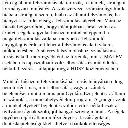
két cég állami felszámolás alá tartozik, a kiemelt, stratégiai
kormányzati minősítés. A szakszervezet számára úgy tűnik,
hiába a stratégiai szerep, hiába az állami felszámolás, ha
hiányzik az érdekeltség a felszámolás sikerében. Mára az
látszik beigazolódni, hogy talán jobban jártak volna az
érintett cégek, a gyulai húsüzem mindenképpen, ha
magánfelszámolás zajlana, melyben a felszámoló
anyagilag is érdekelt lehet a felszámolás alatti sikeres
működtetésben. A sikeres felszámoláshoz, szanáláshoz
forrás is kell, mert egyébként az történik, mint a MALÉV
esetében is tapasztalható volt: elbocsátás és működtetés
nélküli bezárás – állapítja meg a HDSZ közleményében.
Mindkét húsüzem felszámolásánál forrás hiányában eddig
nem történt más, mint elbocsátás, vagy a szándék
bejelentése, mint a mai napon Gyulán. Ezt jelenti az állami
felszámolás, a munkahelyvédelmi program. A „megőrizzük
a munkahelyeket” bejelentés valódi tettek nélkül csak a
nyilvánosságnak szóló, jól hangzó szöveg maradt. A cégek
ügyében eljáró állami intézmények a lassúságukkal,
döntésképtelenségükkel, illetve a bankok ellenséges