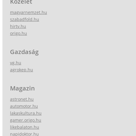
Közélet
magyarnemzet.hu
szabadfold.hu
hirtv.hu
origo.hu
Gazdaság
vg.hu
agrokep.hu
Magazin
astronet.hu
automotor.hu
lakaskultura.hu
gamer.origo.hu
likebalaton.hu
napidoktor.hu