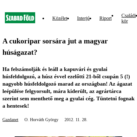
Családi
Közélet
Interjú
Riport
kör
A cukoripar sorsára jut a magyar
húságazat?
Ha felszámolják és leáll a kapuvári és gyulai
húsfeldolgozó, a húsz évvel ezelőtti 21-ből csupán 5 (!)
nagyobb húsfeldolgozó marad az országban! Az ágazat
leépülése felgyorsult, mára kiderült, az agrártárca
szerint sem menthető meg a gyulai cég. Tüntetni fognak
a hentesek!
Gazdanet
O. Horváth György
2012. 11. 28.