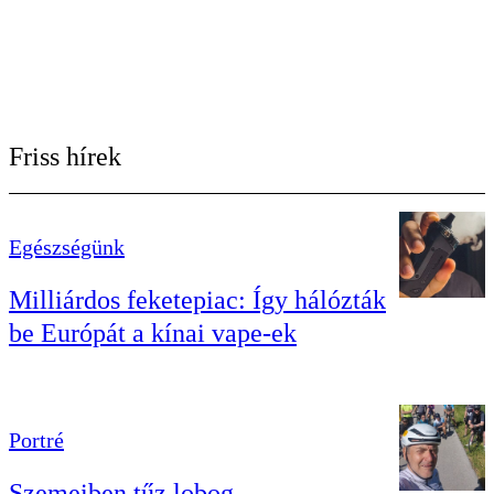
Friss hírek
Egészségünk
Milliárdos feketepiac: Így hálózták
be Európát a kínai vape-ek
Portré
Szemeiben tűz lobog