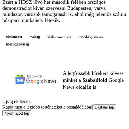
Ezért a HDSZ jövő hét második felében országos
demonstrációt kíván szervezni Budapesten, várva
mindazon városok támogatását is, ahol még jelentős számú
húsipari munkahely létezik.
élelmiszer
válság
élelmiszer-ipar
vidékfejlesztés
mezőgazdaság
A legfrissebb hírekért kövess
minket a
Szabadföld
Google
News oldalán is!
Újság előfizetés
Kapja meg a legjobb történeteket a postaládájába!
Digitális lap
Nyomtatott lap