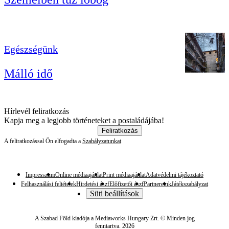
Egészségünk
Málló idő
Hírlevél feliratkozás
Kapja meg a legjobb történeteket a postaládájába!
Feliratkozás
A feliratkozással Ön elfogadta a
Szabályzatunkat
Impresszum
Online médiaajánlat
Print médiaajánlat
Adatvédelmi tájékoztató
Felhasználási feltételek
Hirdetési ászf
Előfizetői ászf
Partnereink
Játékszabályzat
Süti beállítások
A Szabad Föld kiadója a Mediaworks Hungary Zrt. © Minden jog
fenntartva. 2026