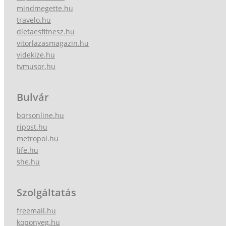
mindmegette.hu
travelo.hu
dietaesfitnesz.hu
vitorlazasmagazin.hu
videkize.hu
tvmusor.hu
Bulvár
borsonline.hu
ripost.hu
metropol.hu
life.hu
she.hu
Szolgáltatás
freemail.hu
koponyeg.hu