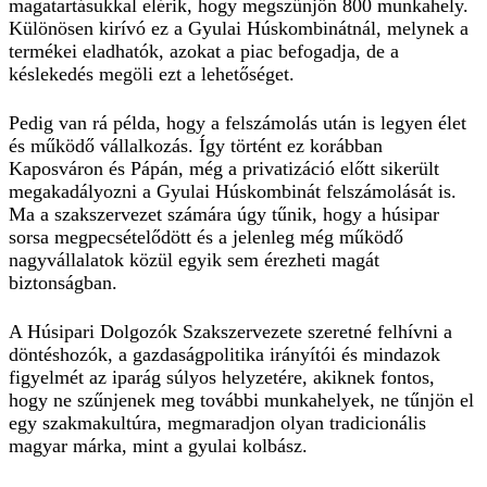
magatartásukkal elérik, hogy megszűnjön 800 munkahely.
Különösen kirívó ez a Gyulai Húskombinátnál, melynek a
termékei eladhatók, azokat a piac befogadja, de a
késlekedés megöli ezt a lehetőséget.
Pedig van rá példa, hogy a felszámolás után is legyen élet
és működő vállalkozás. Így történt ez korábban
Kaposváron és Pápán, még a privatizáció előtt sikerült
megakadályozni a Gyulai Húskombinát felszámolását is.
Ma a szakszervezet számára úgy tűnik, hogy a húsipar
sorsa megpecsételődött és a jelenleg még működő
nagyvállalatok közül egyik sem érezheti magát
biztonságban.
A Húsipari Dolgozók Szakszervezete szeretné felhívni a
döntéshozók, a gazdaságpolitika irányítói és mindazok
figyelmét az iparág súlyos helyzetére, akiknek fontos,
hogy ne szűnjenek meg további munkahelyek, ne tűnjön el
egy szakmakultúra, megmaradjon olyan tradicionális
magyar márka, mint a gyulai kolbász.