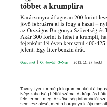
többet a krumplira
Karácsonyra átlagosan 200 forint les
jövő februárra el is fogy a hazai – n
az Országos Burgonya Szövetség és 
Akár 300 forint is lehet a krumpli, ha
fejenként fél éven keresztül 400-425 
jelent. Egy liter benzin árát.
Gazdanet
O. Horváth György
2012. 11. 27. kedd
Tavaly ilyenkor még kilogrammonként átlagosa
Népszabadság hétfői száma. A drágulás hátt
fele termett meg. A szövetség információi sze
sem lesz olcsó, mert a burgonya kilója mosatla