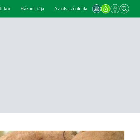
di kör
Házunk tája
Az olvasó oldala