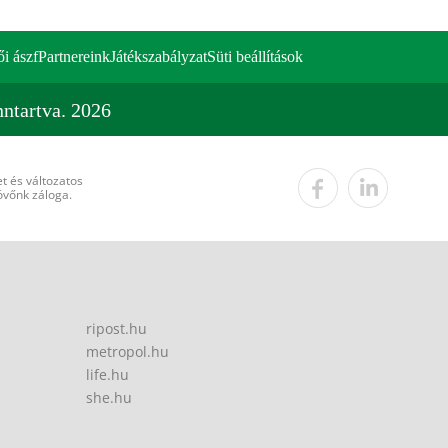
ői ászf
Partnereink
Játékszabályzat
Süti beállítások
ntartva. 2026
t és változatos
övőnk záloga.
ripost.hu
metropol.hu
life.hu
she.hu