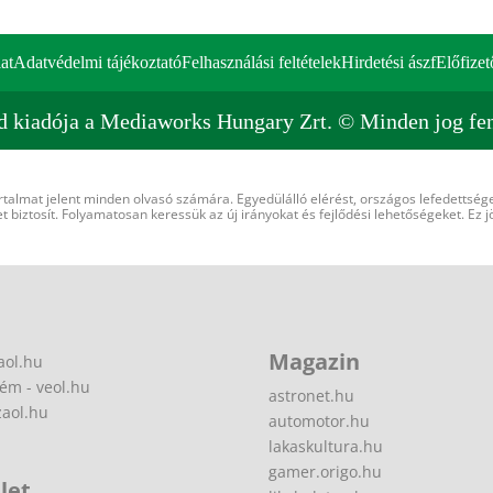
at
Adatvédelmi tájékoztató
Felhasználási feltételek
Hirdetési ászf
Előfizet
d kiadója a Mediaworks Hungary Zrt. © Minden jog fen
rtalmat jelent minden olvasó számára. Egyedülálló elérést, országos lefedettsége
 biztosít. Folyamatosan keressük az új irányokat és fejlődési lehetőségeket. Ez j
Magazin
aol.hu
ém - veol.hu
astronet.hu
zaol.hu
automotor.hu
lakaskultura.hu
gamer.origo.hu
let