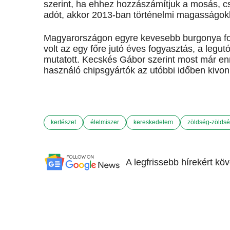
szerint, ha ehhez hozzászámítjuk a mosás, c
adót, akkor 2013-ban történelmi magasságok
Magyarországon egyre kevesebb burgonya fog
volt az egy főre jutó éves fogyasztás, a leg
mutatott. Kecskés Gábor szerint most már en
használó chipsgyártók az utóbbi időben kivon
kertészet
élelmiszer
kereskedelem
zöldség-zölds
A legfrissebb hírekért kö