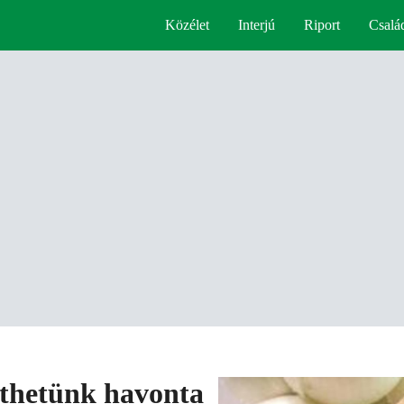
Közélet
Interjú
Riport
Csalá
ölthetünk havonta