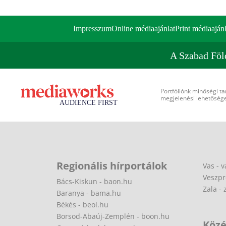
Impresszum
Online médiaajánlat
Print médiaajánl
A Szabad Föl
Portfóliónk minőségi ta
megjelenési lehetőséget
Regionális hírportálok
Vas - v
Veszpr
Bács-Kiskun - baon.hu
Zala - 
Baranya - bama.hu
Békés - beol.hu
Borsod-Abaúj-Zemplén - boon.hu
Közé