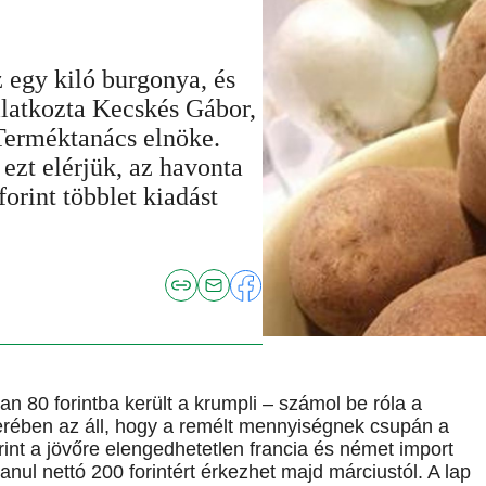
z egy kiló burgonya, és
yilatkozta Kecskés Gábor,
Terméktanács elnöke.
 ezt elérjük, az havonta
forint többlet kiadást
n 80 forintba került a krumpli – számol be róla a
erében az áll, hogy a remélt mennyiségnek csupán a
rint a jövőre elengedhetetlen francia és német import
nul nettó 200 forintért érkezhet majd márciustól. A lap