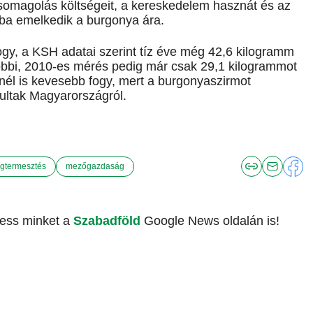
somagolás költségeit, a kereskedelem hasznát és az
ba emelkedik a burgonya ára.
y, a KSH adatai szerint tíz éve még 42,6 kilogramm
utóbbi, 2010-es mérés pedig már csak 29,1 kilogrammot
nél is kevesebb fogy, mert a burgonyaszirmot
ultak Magyarországról.
égtermesztés
mezőgazdaság
vess minket a
Szabadföld
Google News oldalán is!