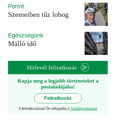
Portré
Szemeiben tűz lobog
Egészségünk
Málló idő
Hírlevél feliratkozás
Kapja meg a legjobb történeteket a
postaládájába!
Feliratkozás
A feliratkozással Ön elfogadta a
Szabályzatunkat