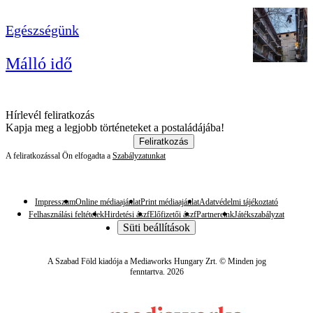
Egészségünk
Málló idő
Hírlevél feliratkozás
Kapja meg a legjobb történeteket a postaládájába!
Feliratkozás
A feliratkozással Ön elfogadta a
Szabályzatunkat
Impresszum
Online médiaajánlat
Print médiaajánlat
Adatvédelmi tájékoztató
Felhasználási feltételek
Hirdetési ászf
Előfizetői ászf
Partnereink
Játékszabályzat
Süti beállítások
A Szabad Föld kiadója a Mediaworks Hungary Zrt. © Minden jog
fenntartva. 2026