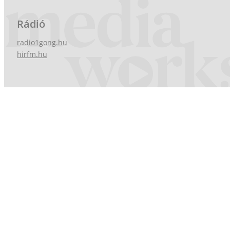
Rádió
radio1gong.hu
hirfm.hu