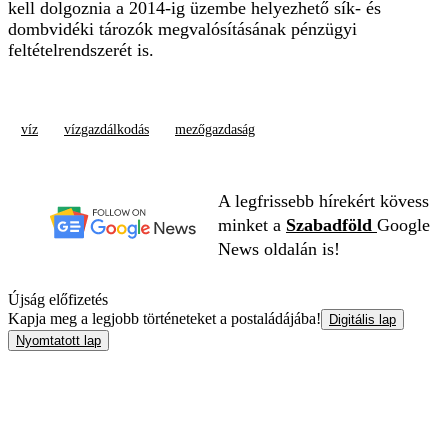
kell dolgoznia a 2014-ig üzembe helyezhető sík- és
dombvidéki tározók megvalósításának pénzügyi
feltételrendszerét is.
víz
vízgazdálkodás
mezőgazdaság
A legfrissebb hírekért kövess
minket a
Szabadföld
Google
News oldalán is!
Újság előfizetés
Kapja meg a legjobb történeteket a postaládájába!
Digitális lap
Nyomtatott lap