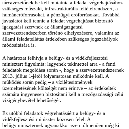
tárcavezetőnek be kell mutatnia a feladat végrehajtásához
szükséges műszaki, infrastrukturális feltételrendszert, a
humánerőforrásokat, a pénzügyi erőforrásokat. Továbbá
javaslatot kell tennie a feladat végrehajtását biztosító
igazgatási szervnek az államigazgatási
szervezetrendszerben történő elhelyezésére, valamint az
állami feladatellátás érdekében szükséges jogszabályok
módosítására is.
A határozat felhívja a belügy- és a vidékfejlesztési
minisztert figyelmét: legyenek tekintettel arra - a fenti
feladatok megoldása során -, hogy a szervezetrendszernek
2013. július 1-jétől folyamatosan működnie kell. A
működés során pedig – a vízilétesítmények
üzemeltetésének költségét nem érintve – az érdekeltek
számára ingyenesen biztosítani kell a mezőgazdasági célú
vízigénybevétel lehetőségét.
Ez utóbbi feladatok végrehatásáért a belügy- és a
vidékfejlesztési miniszter közösen felel. A
belügyminiszternek ugyanakkor ezen túlmenően még ki