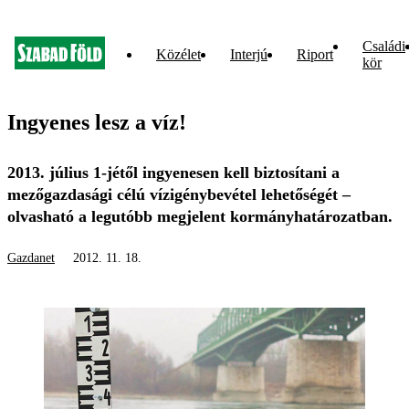
Családi
Közélet
Interjú
Riport
kör
Ingyenes lesz a víz!
2013. július 1-jétől ingyenesen kell biztosítani a
mezőgazdasági célú vízigénybevétel lehetőségét –
olvasható a legutóbb megjelent kormányhatározatban.
Gazdanet
2012. 11. 18.