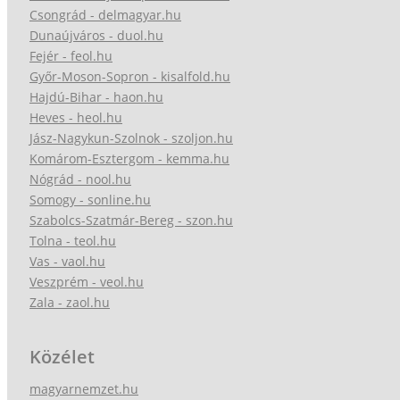
Csongrád - delmagyar.hu
Dunaújváros - duol.hu
Fejér - feol.hu
Győr-Moson-Sopron - kisalfold.hu
Hajdú-Bihar - haon.hu
Heves - heol.hu
Jász-Nagykun-Szolnok - szoljon.hu
Komárom-Esztergom - kemma.hu
Nógrád - nool.hu
Somogy - sonline.hu
Szabolcs-Szatmár-Bereg - szon.hu
Tolna - teol.hu
Vas - vaol.hu
Veszprém - veol.hu
Zala - zaol.hu
Közélet
magyarnemzet.hu