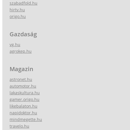
szabadfold.hu
hirtv.hu
origo.hu
Gazdaság
vg.hu
agrokep.hu
Magazin
astronet.hu
automotor.hu
lakaskultura.hu
gamer.origo.hu
likebalaton.hu
napidoktor.hu
mindmegette.hu
travelo.hu