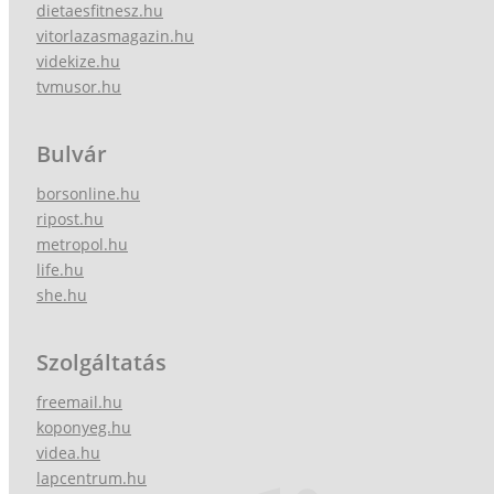
dietaesfitnesz.hu
vitorlazasmagazin.hu
videkize.hu
tvmusor.hu
Bulvár
borsonline.hu
ripost.hu
metropol.hu
life.hu
she.hu
Szolgáltatás
freemail.hu
koponyeg.hu
videa.hu
lapcentrum.hu