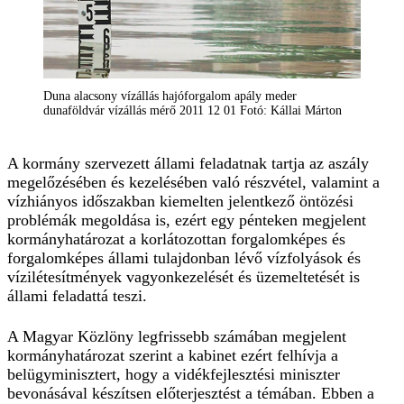
Duna alacsony vízállás hajóforgalom apály meder
dunaföldvár vízállás mérő 2011 12 01 Fotó: Kállai Márton
A kormány szervezett állami feladatnak tartja az aszály
megelőzésében és kezelésében való részvétel, valamint a
vízhiányos időszakban kiemelten jelentkező öntözési
problémák megoldása is, ezért egy pénteken megjelent
kormányhatározat a korlátozottan forgalomképes és
forgalomképes állami tulajdonban lévő vízfolyások és
vízilétesítmények vagyonkezelését és üzemeltetését is
állami feladattá teszi.
A Magyar Közlöny legfrissebb számában megjelent
kormányhatározat szerint a kabinet ezért felhívja a
belügyminisztert, hogy a vidékfejlesztési miniszter
bevonásával készítsen előterjesztést a témában. Ebben a