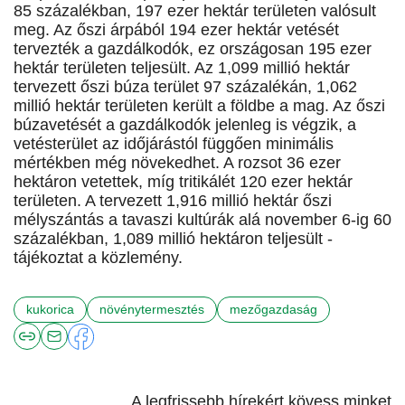
85 százalékban, 197 ezer hektár területen valósult
meg. Az őszi árpából 194 ezer hektár vetését
tervezték a gazdálkodók, ez országosan 195 ezer
hektár területen teljesült. Az 1,099 millió hektár
tervezett őszi búza terület 97 százalékán, 1,062
millió hektár területen került a földbe a mag. Az őszi
búzavetését a gazdálkodók jelenleg is végzik, a
vetésterület az időjárástól függően minimális
mértékben még növekedhet. A rozsot 36 ezer
hektáron vetettek, míg tritikálét 120 ezer hektár
területen. A tervezett 1,916 millió hektár őszi
mélyszántás a tavaszi kultúrák alá november 6-ig 60
százalékban, 1,089 millió hektáron teljesült -
tájékoztat a közlemény.
kukorica
növénytermesztés
mezőgazdaság
A legfrissebb hírekért kövess minket