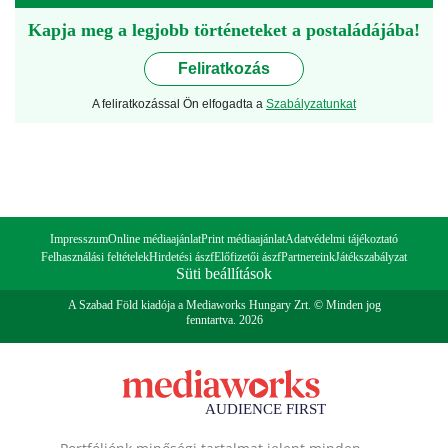
Kapja meg a legjobb történeteket a postaládájába!
Feliratkozás
A feliratkozással Ön elfogadta a
Szabályzatunkat
Impresszum
Online médiaajánlat
Print médiaajánlat
Adatvédelmi tájékoztató
Felhasználási feltételek
Hirdetési ászf
Előfizetői ászf
Partnereink
Játékszabályzat
Süti beállítások
A Szabad Föld kiadója a Mediaworks Hungary Zrt. © Minden jog
fenntartva. 2026