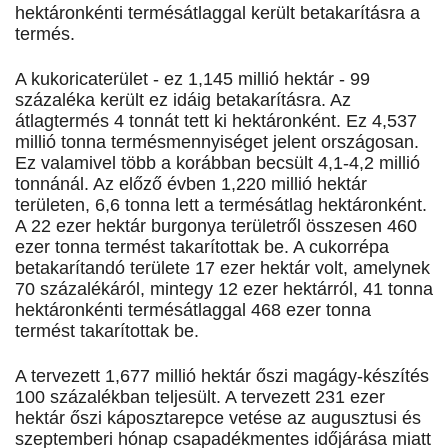
hektáronkénti termésátlaggal került betakarításra a
termés.
A kukoricaterület - ez 1,145 millió hektár - 99
százaléka került ez idáig betakarításra. Az
átlagtermés 4 tonnát tett ki hektáronként. Ez 4,537
millió tonna termésmennyiséget jelent országosan.
Ez valamivel több a korábban becsült 4,1-4,2 millió
tonnánál. Az előző évben 1,220 millió hektár
területen, 6,6 tonna lett a termésátlag hektáronként.
A 22 ezer hektár burgonya területről összesen 460
ezer tonna termést takarítottak be. A cukorrépa
betakarítandó területe 17 ezer hektár volt, amelynek
70 százalékáról, mintegy 12 ezer hektárról, 41 tonna
hektáronkénti termésátlaggal 468 ezer tonna
termést takarítottak be.
A tervezett 1,677 millió hektár őszi magágy-készítés
100 százalékban teljesült. A tervezett 231 ezer
hektár őszi káposztarepce vetése az augusztusi és
szeptemberi hónap csapadékmentes időjárása miatt