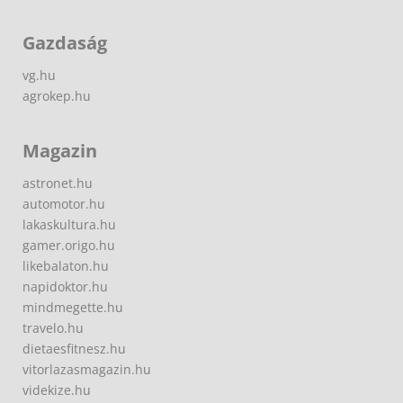
Gazdaság
vg.hu
agrokep.hu
Magazin
astronet.hu
automotor.hu
lakaskultura.hu
gamer.origo.hu
likebalaton.hu
napidoktor.hu
mindmegette.hu
travelo.hu
dietaesfitnesz.hu
vitorlazasmagazin.hu
videkize.hu