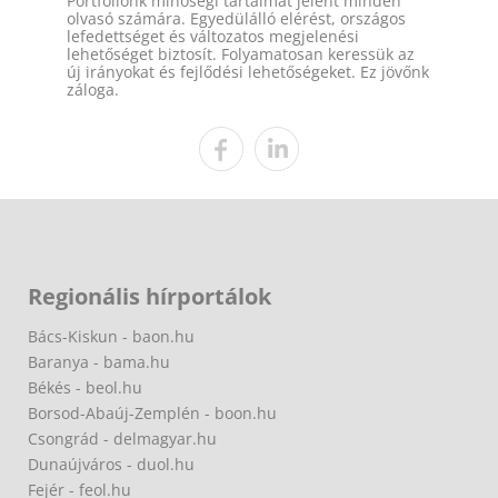
Portfóliónk minőségi tartalmat jelent minden
olvasó számára. Egyedülálló elérést, országos
lefedettséget és változatos megjelenési
lehetőséget biztosít. Folyamatosan keressük az
új irányokat és fejlődési lehetőségeket. Ez jövőnk
záloga.
Regionális hírportálok
Bács-Kiskun - baon.hu
Baranya - bama.hu
Békés - beol.hu
Borsod-Abaúj-Zemplén - boon.hu
Csongrád - delmagyar.hu
Dunaújváros - duol.hu
Fejér - feol.hu