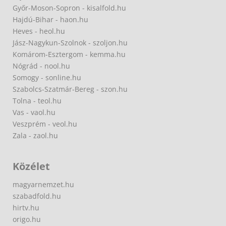
Győr-Moson-Sopron - kisalfold.hu
Hajdú-Bihar - haon.hu
Heves - heol.hu
Jász-Nagykun-Szolnok - szoljon.hu
Komárom-Esztergom - kemma.hu
Nógrád - nool.hu
Somogy - sonline.hu
Szabolcs-Szatmár-Bereg - szon.hu
Tolna - teol.hu
Vas - vaol.hu
Veszprém - veol.hu
Zala - zaol.hu
Közélet
magyarnemzet.hu
szabadfold.hu
hirtv.hu
origo.hu