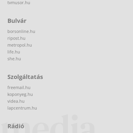
tvmusor.hu
Bulvár
borsonline.hu
ripost.hu
metropol.hu
life.hu
she.hu
Szolgáltatás
freemail.hu
koponyeg.hu
videa.hu
lapcentrum.hu
Rádió