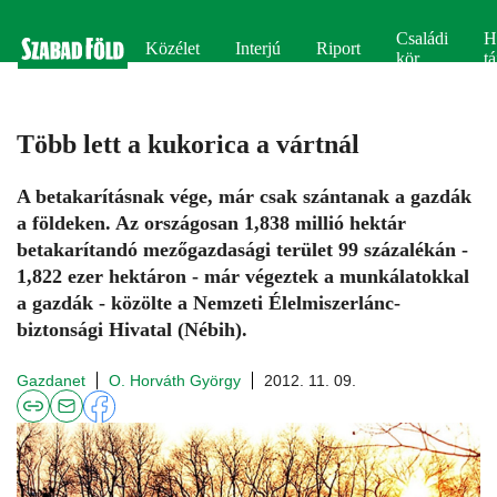
Családi
H
Közélet
Interjú
Riport
kör
tá
Több lett a kukorica a vártnál
A betakarításnak vége, már csak szántanak a gazdák
a földeken. Az országosan 1,838 millió hektár
betakarítandó mezőgazdasági terület 99 százalékán -
1,822 ezer hektáron - már végeztek a munkálatokkal
a gazdák - közölte a Nemzeti Élelmiszerlánc-
biztonsági Hivatal (Nébih).
Gazdanet
O. Horváth György
2012. 11. 09.