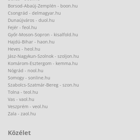
Borsod-Abaúj-Zemplén - boon.hu
Csongrád - delmagyar.hu
Dunaújváros - duol.hu
Fejér - feol.hu
Győr-Moson-Sopron - kisalfold.hu
Hajdú-Bihar - haon.hu
Heves - heol.hu
Jász-Nagykun-Szolnok - szoljon.hu
Komárom-Esztergom - kemma.hu
Nógrád - nool.hu
Somogy - sonline.hu
Szabolcs-Szatmár-Bereg - szon.hu
Tolna - teol.hu
Vas - vaol.hu
Veszprém - veol.hu
Zala - zaol.hu
Közélet