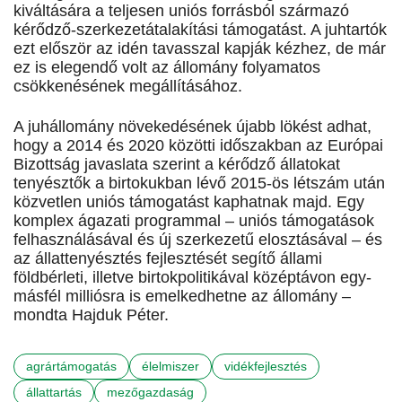
kiváltására a teljesen uniós forrásból származó
kérődző-szerkezetátalakítási támogatást. A juhtartók
ezt először az idén tavasszal kapják kézhez, de már
ez is elegendő volt az állomány folyamatos
csökkenésének megállításához.
A juhállomány növekedésének újabb lökést adhat,
hogy a 2014 és 2020 közötti időszakban az Európai
Bizottság javaslata szerint a kérődző állatokat
tenyésztők a birtokukban lévő 2015-ös létszám után
közvetlen uniós támogatást kaphatnak majd. Egy
komplex ágazati programmal – uniós támogatások
felhasználásával és új szerkezetű elosztásával – és
az állattenyésztés fejlesztését segítő állami
földbérleti, illetve birtokpolitikával középtávon egy-
másfél milliósra is emelkedhetne az állomány –
mondta Hajduk Péter.
agrártámogatás
élelmiszer
vidékfejlesztés
állattartás
mezőgazdaság