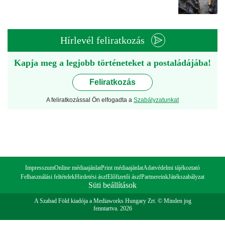
Hírlevél feliratkozás
Kapja meg a legjobb történeteket a postaládájába!
Feliratkozás
A feliratkozással Ön elfogadta a
Szabályzatunkat
Impresszum
Online médiaajánlat
Print médiaajánlat
Adatvédelmi tájékoztató
Felhasználási feltételek
Hirdetési ászf
Előfizetői ászf
Partnereink
Játékszabályzat
Süti beállítások
A Szabad Föld kiadója a Mediaworks Hungary Zrt. © Minden jog
fenntartva. 2026