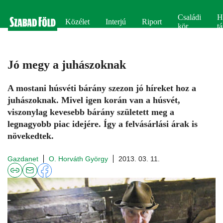
Családi
H
Közélet
Interjú
Riport
kör
tá
Jó megy a juhászoknak
A mostani húsvéti bárány szezon jó híreket hoz a
juhászoknak. Mivel igen korán van a húsvét,
viszonylag kevesebb bárány született meg a
legnagyobb piac idejére. Így a felvásárlási árak is
növekedtek.
Gazdanet
O. Horváth György
2013. 03. 11.