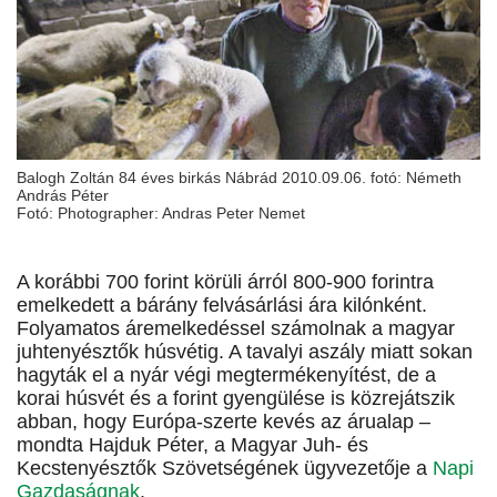
Balogh Zoltán 84 éves birkás Nábrád 2010.09.06. fotó: Németh
András Péter
Fotó: Photographer: Andras Peter Nemet
A korábbi 700 forint körüli árról 800-900 forintra
emelkedett a bárány felvásárlási ára kilónként.
Folyamatos áremelkedéssel számolnak a magyar
juhtenyésztők húsvétig. A tavalyi aszály miatt sokan
hagyták el a nyár végi megtermékenyítést, de a
korai húsvét és a forint gyengülése is közrejátszik
abban, hogy Európa-szerte kevés az árualap –
mondta Hajduk Péter, a Magyar Juh- és
Kecstenyésztők Szövetségének ügyvezetője a
Napi
Gazdaságnak
.