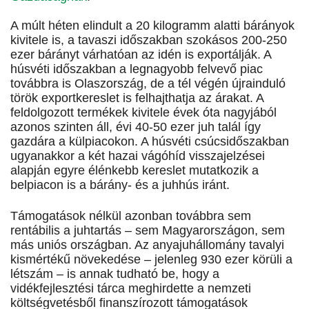
A múlt héten elindult a 20 kilogramm alatti bárányok
kivitele is, a tavaszi időszakban szokásos 200-250
ezer bárányt várhatóan az idén is exportálják. A
húsvéti időszakban a legnagyobb felvevő piac
továbbra is Olaszország, de a tél végén újrainduló
török exportkereslet is felhajthatja az árakat. A
feldolgozott termékek kivitele évek óta nagyjából
azonos szinten áll, évi 40-50 ezer juh talál így
gazdára a külpiacokon. A húsvéti csúcsidőszakban
ugyanakkor a két hazai vágóhíd visszajelzései
alapján egyre élénkebb kereslet mutatkozik a
belpiacon is a bárány- és a juhhús iránt.
Támogatások nélkül azonban továbbra sem
rentábilis a juhtartás – sem Magyarországon, sem
más uniós országban. Az anyajuhállomány tavalyi
kismértékű növekedése – jelenleg 930 ezer körüli a
létszám – is annak tudható be, hogy a
vidékfejlesztési tárca meghirdette a nemzeti
költségvetésből finanszírozott támogatások