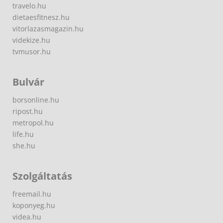
travelo.hu
dietaesfitnesz.hu
vitorlazasmagazin.hu
videkize.hu
tvmusor.hu
Bulvár
borsonline.hu
ripost.hu
metropol.hu
life.hu
she.hu
Szolgáltatás
freemail.hu
koponyeg.hu
videa.hu