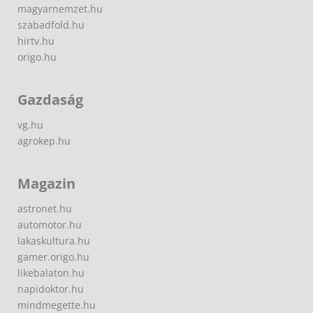
magyarnemzet.hu
szabadfold.hu
hirtv.hu
origo.hu
Gazdaság
vg.hu
agrokep.hu
Magazin
astronet.hu
automotor.hu
lakaskultura.hu
gamer.origo.hu
likebalaton.hu
napidoktor.hu
mindmegette.hu