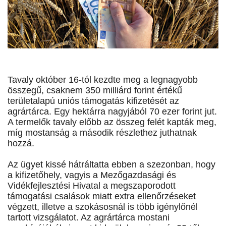
Tavaly október 16-tól kezdte meg a legnagyobb
összegű, csaknem 350 milliárd forint értékű
területalapú uniós támogatás kifizetését az
agrártárca. Egy hektárra nagyjából 70 ezer forint jut.
A termelők tavaly előbb az összeg felét kapták meg,
míg mostanság a második részlethez juthatnak
hozzá.
Az ügyet kissé hátráltatta ebben a szezonban, hogy
a kifizetőhely, vagyis a Mezőgazdasági és
Vidékfejlesztési Hivatal a megszaporodott
támogatási csalások miatt extra ellenőrzéseket
végzett, illetve a szokásosnál is több igénylőnél
tartott vizsgálatot. Az agrártárca mostani