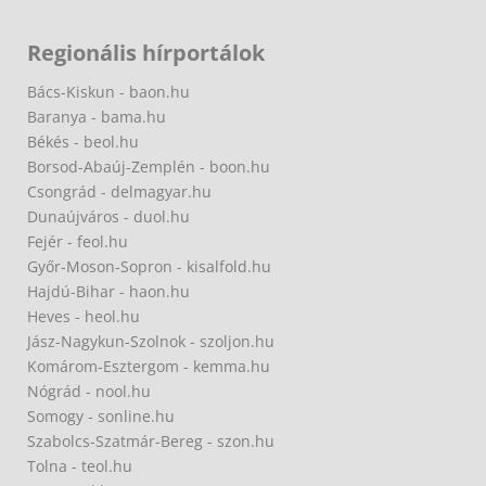
Regionális hírportálok
Bács-Kiskun - baon.hu
Baranya - bama.hu
Békés - beol.hu
Borsod-Abaúj-Zemplén - boon.hu
Csongrád - delmagyar.hu
Dunaújváros - duol.hu
Fejér - feol.hu
Győr-Moson-Sopron - kisalfold.hu
Hajdú-Bihar - haon.hu
Heves - heol.hu
Jász-Nagykun-Szolnok - szoljon.hu
Komárom-Esztergom - kemma.hu
Nógrád - nool.hu
Somogy - sonline.hu
Szabolcs-Szatmár-Bereg - szon.hu
Tolna - teol.hu