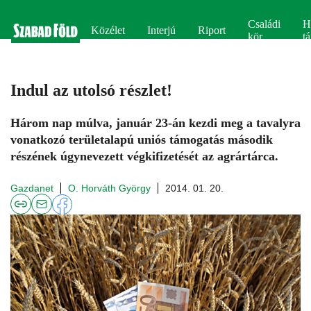
Családi
H
Közélet
Interjú
Riport
kör
tá
Indul az utolsó részlet!
Három nap múlva, január 23-án kezdi meg a tavalyra
vonatkozó területalapú uniós támogatás második
részének úgynevezett végkifizetését az agrártárca.
Gazdanet
O. Horváth György
2014. 01. 20.