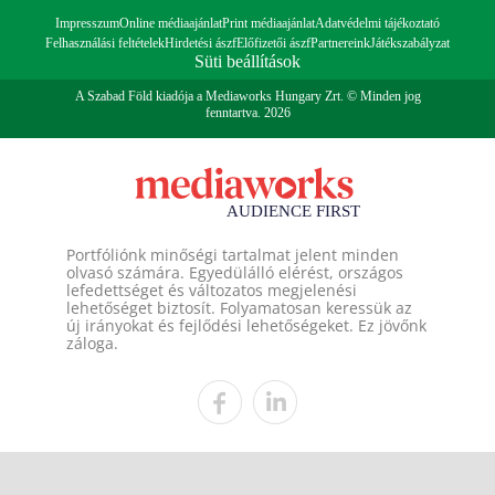
Impresszum
Online médiaajánlat
Print médiaajánlat
Adatvédelmi tájékoztató
Felhasználási feltételek
Hirdetési ászf
Előfizetői ászf
Partnereink
Játékszabályzat
Süti beállítások
A Szabad Föld kiadója a Mediaworks Hungary Zrt. © Minden jog
fenntartva. 2026
Portfóliónk minőségi tartalmat jelent minden
olvasó számára. Egyedülálló elérést, országos
lefedettséget és változatos megjelenési
lehetőséget biztosít. Folyamatosan keressük az
új irányokat és fejlődési lehetőségeket. Ez jövőnk
záloga.