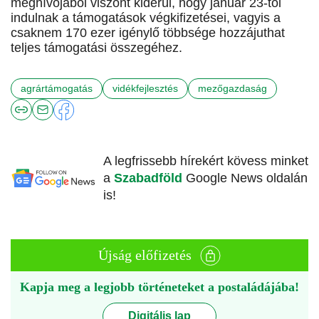
meghívójából viszont kiderül, hogy január 23-től
indulnak a támogatások végkifizetései, vagyis a
csaknem 170 ezer igénylő többsége hozzájuthat
teljes támogatási összegéhez.
agrártámogatás
vidékfejlesztés
mezőgazdaság
A legfrissebb hírekért kövess minket
a
Szabadföld
Google News oldalán
is!
Újság előfizetés
Kapja meg a legjobb történeteket a postaládájába!
Digitális lap