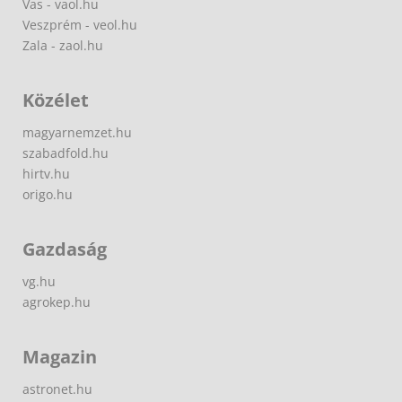
Vas - vaol.hu
Veszprém - veol.hu
Zala - zaol.hu
Közélet
magyarnemzet.hu
szabadfold.hu
hirtv.hu
origo.hu
Gazdaság
vg.hu
agrokep.hu
Magazin
astronet.hu