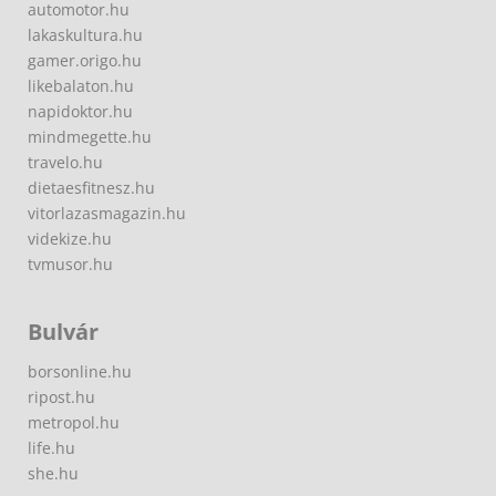
automotor.hu
lakaskultura.hu
gamer.origo.hu
likebalaton.hu
napidoktor.hu
mindmegette.hu
travelo.hu
dietaesfitnesz.hu
vitorlazasmagazin.hu
videkize.hu
tvmusor.hu
Bulvár
borsonline.hu
ripost.hu
metropol.hu
life.hu
she.hu