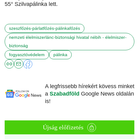
55° Szilvapálinka lett.
szeszfőzés-párlatfőzés-pálinkafőzés
nemzeti élelmiszerlánc-biztonsági hivatal nébih - élelmiszer-
biztonság
fogyasztóvédelem
pálinka
A legfrissebb hírekért kövess minket
a
Szabadföld
Google News oldalán
is!
Újság előfizetés