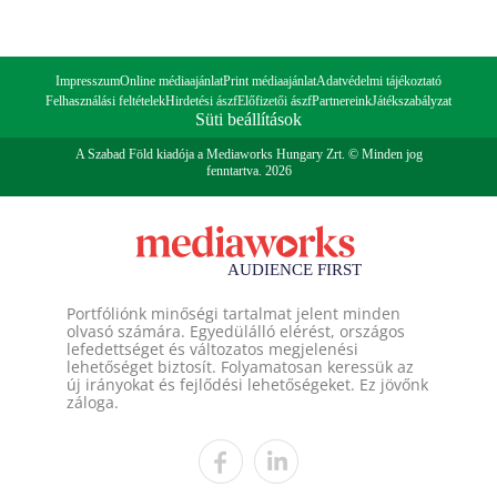
Impresszum
Online médiaajánlat
Print médiaajánlat
Adatvédelmi tájékoztató
Felhasználási feltételek
Hirdetési ászf
Előfizetői ászf
Partnereink
Játékszabályzat
Süti beállítások
A Szabad Föld kiadója a Mediaworks Hungary Zrt. © Minden jog
fenntartva. 2026
Portfóliónk minőségi tartalmat jelent minden
olvasó számára. Egyedülálló elérést, országos
lefedettséget és változatos megjelenési
lehetőséget biztosít. Folyamatosan keressük az
új irányokat és fejlődési lehetőségeket. Ez jövőnk
záloga.