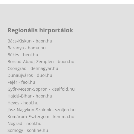
Regionális hírportálok
Bács-Kiskun - baon.hu
Baranya - bama.hu
Békés - beol.hu
Borsod-Abaúj-Zemplén - boon.hu
Csongrád - delmagyar.hu
Dunaújváros - duol.hu
Fejér - feol.hu
Győr-Moson-Sopron - kisalfold.hu
Hajdú-Bihar - haon.hu
Heves - heol.hu
Jász-Nagykun-Szolnok - szoljon.hu
Komárom-Esztergom - kemma.hu
Nógrád - nool.hu
Somogy - sonline.hu