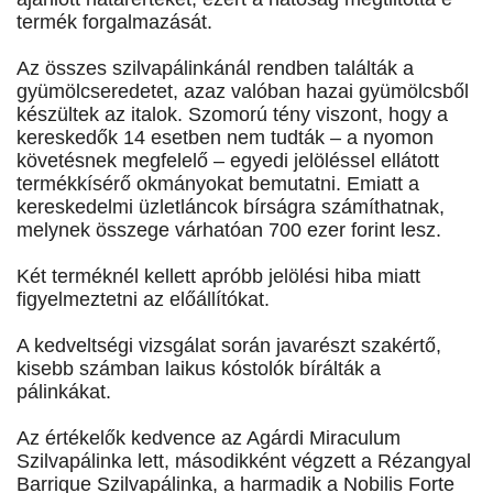
termék forgalmazását.
Az összes szilvapálinkánál rendben találták a
gyümölcseredetet, azaz valóban hazai gyümölcsből
készültek az italok. Szomorú tény viszont, hogy a
kereskedők 14 esetben nem tudták – a nyomon
követésnek megfelelő – egyedi jelöléssel ellátott
termékkísérő okmányokat bemutatni. Emiatt a
kereskedelmi üzletláncok bírságra számíthatnak,
melynek összege várhatóan 700 ezer forint lesz.
Két terméknél kellett apróbb jelölési hiba miatt
figyelmeztetni az előállítókat.
A kedveltségi vizsgálat során javarészt szakértő,
kisebb számban laikus kóstolók bírálták a
pálinkákat.
Az értékelők kedvence az Agárdi Miraculum
Szilvapálinka lett, másodikként végzett a Rézangyal
Barrique Szilvapálinka, a harmadik a Nobilis Forte