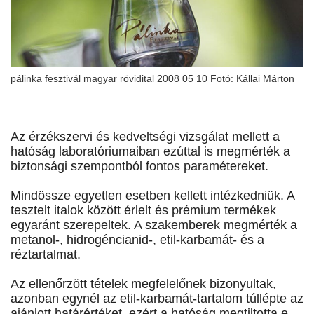
pálinka fesztivál magyar rövidital 2008 05 10 Fotó: Kállai Márton
Az érzékszervi és kedveltségi vizsgálat mellett a
hatóság laboratóriumaiban ezúttal is megmérték a
biztonsági szempontból fontos paramétereket.
Mindössze egyetlen esetben kellett intézkedniük. A
tesztelt italok között érlelt és prémium termékek
egyaránt szerepeltek. A szakemberek megmérték a
metanol-, hidrogéncianid-, etil-karbamát- és a
réztartalmat.
Az ellenőrzött tételek megfelelőnek bizonyultak,
azonban egynél az etil-karbamát-tartalom túllépte az
ajánlott határértéket, ezért a hatóság megtiltotta e