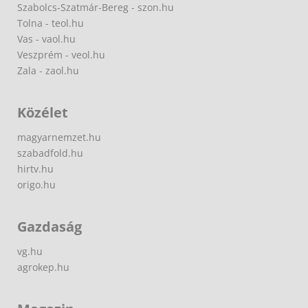
Szabolcs-Szatmár-Bereg - szon.hu
Tolna - teol.hu
Vas - vaol.hu
Veszprém - veol.hu
Zala - zaol.hu
Közélet
magyarnemzet.hu
szabadfold.hu
hirtv.hu
origo.hu
Gazdaság
vg.hu
agrokep.hu