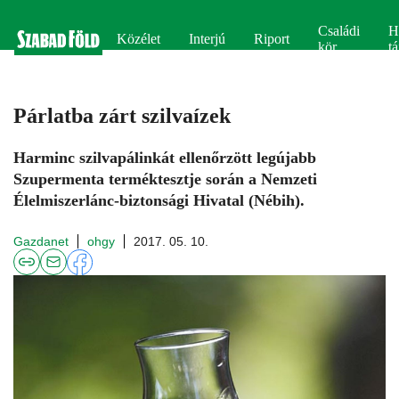
Családi
H
Közélet
Interjú
Riport
kör
tá
Párlatba zárt szilvaízek
Harminc szilvapálinkát ellenőrzött legújabb
Szupermenta terméktesztje során a Nemzeti
Élelmiszerlánc-biztonsági Hivatal (Nébih).
Gazdanet
ohgy
2017. 05. 10.