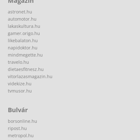
Magazin
astronet.hu
automotor.hu
lakaskultura.hu
gamer.origo.hu
likebalaton.hu
napidoktor.hu
mindmegette.hu
travelo.hu
dietaesfitnesz.hu
vitorlazasmagazin.hu
videkize.hu
tvmusor.hu
Bulvár
borsonline.hu
ripost.hu
metropol.hu