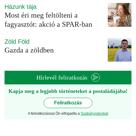
Házunk tája
Most éri meg feltölteni a
fagyasztót: akció a SPAR-ban
Zöld Föld
Gazda a zöldben
Hírlevél feliratkozás
Kapja meg a legjobb történeteket a postaládájába!
Feliratkozás
A feliratkozással Ön elfogadta a
Szabályzatunkat