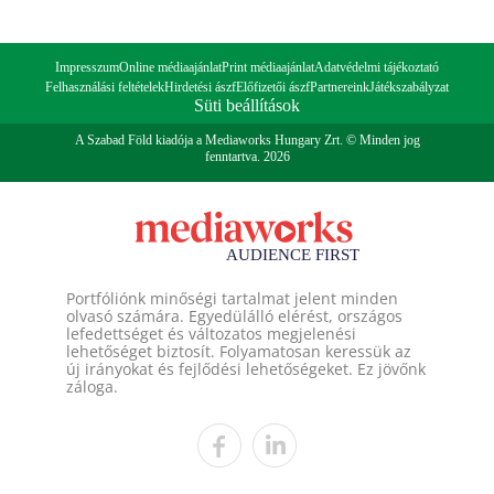
Impresszum
Online médiaajánlat
Print médiaajánlat
Adatvédelmi tájékoztató
Felhasználási feltételek
Hirdetési ászf
Előfizetői ászf
Partnereink
Játékszabályzat
Süti beállítások
A Szabad Föld kiadója a Mediaworks Hungary Zrt. © Minden jog
fenntartva. 2026
Portfóliónk minőségi tartalmat jelent minden
olvasó számára. Egyedülálló elérést, országos
lefedettséget és változatos megjelenési
lehetőséget biztosít. Folyamatosan keressük az
új irányokat és fejlődési lehetőségeket. Ez jövőnk
záloga.