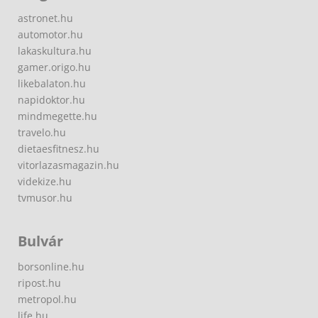
astronet.hu
automotor.hu
lakaskultura.hu
gamer.origo.hu
likebalaton.hu
napidoktor.hu
mindmegette.hu
travelo.hu
dietaesfitnesz.hu
vitorlazasmagazin.hu
videkize.hu
tvmusor.hu
Bulvár
borsonline.hu
ripost.hu
metropol.hu
life.hu