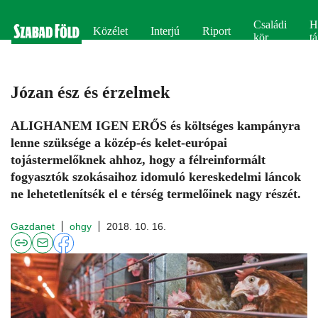
Családi
H
Közélet
Interjú
Riport
kör
tá
Józan ész és érzelmek
ALIGHANEM IGEN ERŐS és költséges kampányra
lenne szüksége a közép-és kelet-európai
tojástermelőknek ahhoz, hogy a félreinformált
fogyasztók szokásaihoz idomuló kereskedelmi láncok
ne lehetetlenítsék el e térség termelőinek nagy részét.
Gazdanet
ohgy
2018. 10. 16.