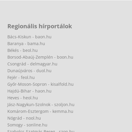
Regionális hírportálok
Bács-Kiskun - baon.hu
Baranya - bama.hu
Békés - beol.hu
Borsod-Abaúj-Zemplén - boon.hu
Csongrád - delmagyar.hu
Dunaújváros - duol.hu
Fejér - feol.hu
Győr-Moson-Sopron - kisalfold.hu
Hajdú-Bihar - haon.hu
Heves - heol.hu
Jász-Nagykun-Szolnok - szoljon.hu
Komárom-Esztergom - kemma.hu
Nógrád - nool.hu
Somogy - sonline.hu
Szabolcs-Szatmár-Bereg - szon.hu