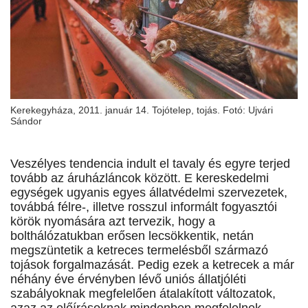
Kerekegyháza, 2011. január 14. Tojótelep, tojás. Fotó: Ujvári
Sándor
Veszélyes tendencia indult el tavaly és egyre terjed
tovább az áruházláncok között. E kereskedelmi
egységek ugyanis egyes állatvédelmi szervezetek,
továbbá félre-, illetve rosszul informált fogyasztói
körök nyomására azt tervezik, hogy a
bolthálózatukban erősen lecsökkentik, netán
megszüntetik a ketreces termelésből származó
tojások forgalmazását. Pedig ezek a ketrecek a már
néhány éve érvényben lévő uniós állatjóléti
szabályoknak megfelelően átalakított változatok,