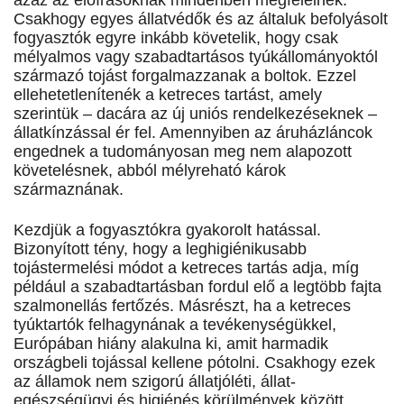
azaz az előírásoknak mindenben megfelelnek.
Csakhogy egyes állatvédők és az általuk befolyásolt
fogyasztók egyre inkább követelik, hogy csak
mélyalmos vagy szabadtartásos tyúkállományoktól
származó tojást forgalmazzanak a boltok. Ezzel
ellehetetlenítenék a ketreces tartást, amely
szerintük – dacára az új uniós rendelkezéseknek –
állatkínzással ér fel. Amennyiben az áruházláncok
engednek a tudományosan meg nem alapozott
követelésnek, abból mélyreható károk
származnának.
Kezdjük a fogyasztókra gyakorolt hatással.
Bizonyított tény, hogy a leghigiénikusabb
tojástermelési módot a ketreces tartás adja, míg
például a szabadtartásban fordul elő a legtöbb fajta
szalmonellás fertőzés. Másrészt, ha a ketreces
tyúktartók felhagynának a tevékenységükkel,
Európában hiány alakulna ki, amit harmadik
országbeli tojással kellene pótolni. Csakhogy ezek
az államok nem szigorú állatjóléti, állat-
egészségügyi és higiénés körülmények között