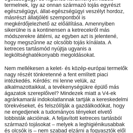
termelnek, így az onnan származó tojás egyrészt
egészségügyi, állat-egészségügyi veszélyt hordoz,
másrészt állatjóléti szempontból is
megkérdőjelezhető az előállítása. Amennyiben
sikerülne is a kontinensen a ketrecekről más
módszerekre áttérni, az egyben azt is jelentené,
hogy megszűnne az olcsóbb tojás kínálata. A
ketreces tartásmód nyújtja ugyanis a
legköltséghatékonyabb megoldásokat.
Nem mellékesen a kelet- és közép-európai termelők
nagy részét tönkretenné a fent említett piaci
intézkedés. Kérdés: mi lenne velük, az
alkalmazottaikkal, a tevékenységükre épülő más
ágazatok szereplőivel? Mindezek miatt a V4-ek
agrárkamarái indokolatlannak tartják a kereskedelmi
törekvéseket, és felszólítják a gazdálkodókat, hogy
ne engedjenek a tudományos tényeket elvető
lobbisták akcióinak. A feljavított ketreces tartásból
származó tojásokat – melyek a leghigiénikusabbak
és olcsók is – nem szabad elzárni a fogyasztók elől