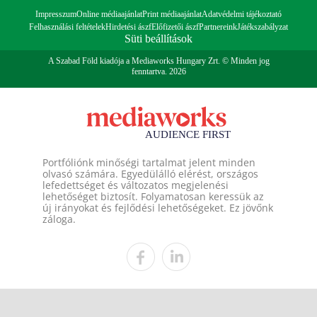
Impresszum
Online médiaajánlat
Print médiaajánlat
Adatvédelmi tájékoztató
Felhasználási feltételek
Hirdetési ászf
Előfizetői ászf
Partnereink
Játékszabályzat
Süti beállítások
A Szabad Föld kiadója a Mediaworks Hungary Zrt. © Minden jog
fenntartva. 2026
Portfóliónk minőségi tartalmat jelent minden
olvasó számára. Egyedülálló elérést, országos
lefedettséget és változatos megjelenési
lehetőséget biztosít. Folyamatosan keressük az
új irányokat és fejlődési lehetőségeket. Ez jövőnk
záloga.