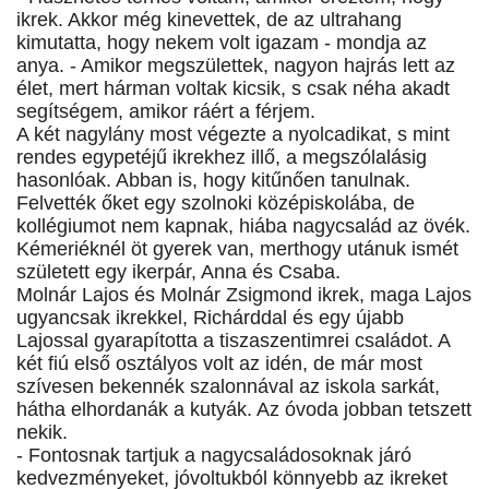
ikrek. Akkor még kinevettek, de az ultrahang
kimutatta, hogy nekem volt igazam - mondja az
anya. - Amikor megszülettek, nagyon hajrás lett az
élet, mert hárman voltak kicsik, s csak néha akadt
segítségem, amikor ráért a férjem.
A két nagylány most végezte a nyolcadikat, s mint
rendes egypetéjű ikrekhez illő, a megszólalásig
hasonlóak. Abban is, hogy kitűnően tanulnak.
Felvették őket egy szolnoki középiskolába, de
kollégiumot nem kapnak, hiába nagycsalád az övék.
Kémeriéknél öt gyerek van, merthogy utánuk ismét
született egy ikerpár, Anna és Csaba.
Molnár Lajos és Molnár Zsigmond ikrek, maga Lajos
ugyancsak ikrekkel, Richárddal és egy újabb
Lajossal gyarapította a tiszaszentimrei családot. A
két fiú első osztályos volt az idén, de már most
szívesen bekennék szalonnával az iskola sarkát,
hátha elhordanák a kutyák. Az óvoda jobban tetszett
nekik.
- Fontosnak tartjuk a nagycsaládosoknak járó
kedvezményeket, jóvoltukból könnyebb az ikreket