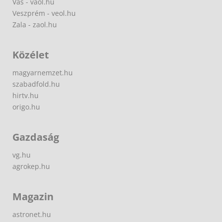
Vas - vaol.hu
Veszprém - veol.hu
Zala - zaol.hu
Közélet
magyarnemzet.hu
szabadfold.hu
hirtv.hu
origo.hu
Gazdaság
vg.hu
agrokep.hu
Magazin
astronet.hu