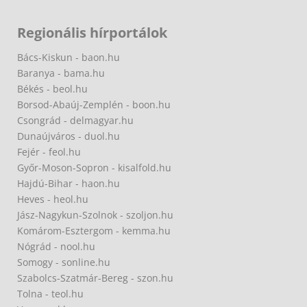
Regionális hírportálok
Bács-Kiskun - baon.hu
Baranya - bama.hu
Békés - beol.hu
Borsod-Abaúj-Zemplén - boon.hu
Csongrád - delmagyar.hu
Dunaújváros - duol.hu
Fejér - feol.hu
Győr-Moson-Sopron - kisalfold.hu
Hajdú-Bihar - haon.hu
Heves - heol.hu
Jász-Nagykun-Szolnok - szoljon.hu
Komárom-Esztergom - kemma.hu
Nógrád - nool.hu
Somogy - sonline.hu
Szabolcs-Szatmár-Bereg - szon.hu
Tolna - teol.hu