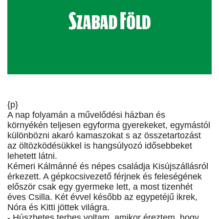
{p}
A nap folyamán a művelődési házban és
környékén teljesen egyforma gyerekeket, egymástól
különbözni akaró kamaszokat s az összetartozást
az öltözködésükkel is hangsúlyozó idősebbeket
lehetett látni.
Kémeri Kálmánné és népes családja Kisújszállásról
érkezett. A gépkocsivezető férjnek és feleségének
először csak egy gyermeke lett, a most tizenhét
éves Csilla. Két évvel később az egypetéjű ikrek,
Nóra és Kitti jöttek világra.
- Húszhetes terhes voltam, amikor éreztem, hogy