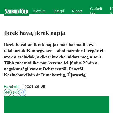
Családi
H
Közélet
Interjú
Riport
kör
tá
Ikrek hava, ikrek napja
Ikrek havában ikrek napja: már harmadik éve
találkoztak Kunhegyesen - ahol harminc ikerpár él -
azok a családok, akiket ikrekkel áldott meg a sors.
Több tucatnyi ikerpár kereste fel június 20-án a
nagykunsági várost Debrecentől, Penctől
Kazincbarcikán át Dunakesziig, Újszászig.
Hazai élet
2004. 06. 25.