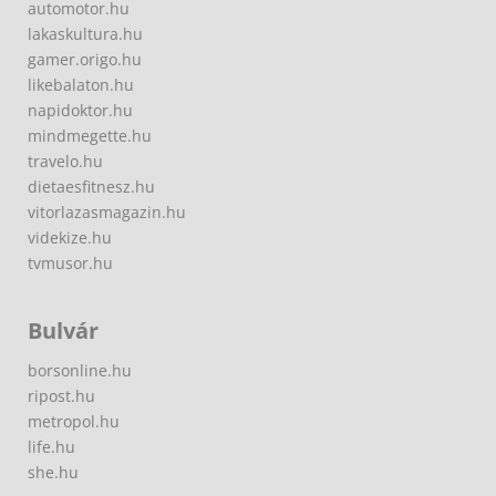
automotor.hu
lakaskultura.hu
gamer.origo.hu
likebalaton.hu
napidoktor.hu
mindmegette.hu
travelo.hu
dietaesfitnesz.hu
vitorlazasmagazin.hu
videkize.hu
tvmusor.hu
Bulvár
borsonline.hu
ripost.hu
metropol.hu
life.hu
she.hu