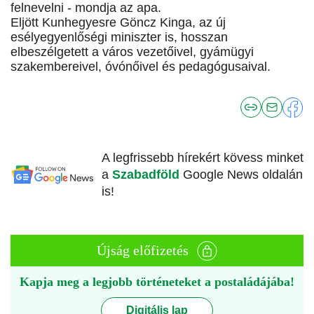
felnevelni - mondja az apa.
Eljött Kunhegyesre Göncz Kinga, az új
esélyegyenlőségi miniszter is, hosszan
elbeszélgetett a város vezetőivel, gyámügyi
szakembereivel, óvónőivel és pedagógusaival.
A legfrissebb hírekért kövess minket
a
Szabadföld
Google News oldalán
is!
Újság előfizetés
Kapja meg a legjobb történeteket a postaládájába!
Digitális lap