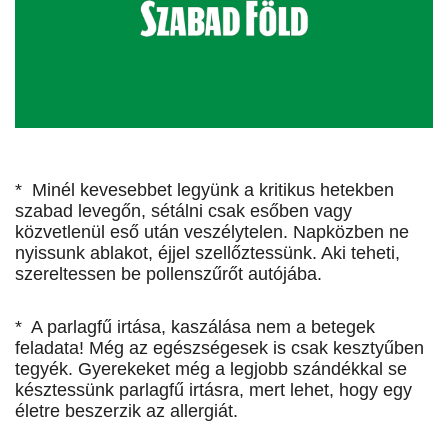
* Minél kevesebbet legyünk a kritikus hetekben
szabad levegőn, sétálni csak esőben vagy
közvetlenül eső után veszélytelen. Napközben ne
nyissunk ablakot, éjjel szellőztessünk. Aki teheti,
szereltessen be pollenszűrőt autójába.
* A parlagfű irtása, kaszálása nem a betegek
feladata! Még az egészségesek is csak kesztyűben
tegyék. Gyerekeket még a legjobb szándékkal se
késztessünk parlagfű irtásra, mert lehet, hogy egy
életre beszerzik az allergiát.