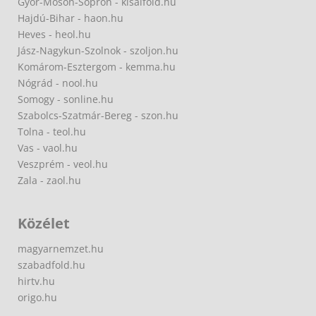
Győr-Moson-Sopron - kisalfold.hu
Hajdú-Bihar - haon.hu
Heves - heol.hu
Jász-Nagykun-Szolnok - szoljon.hu
Komárom-Esztergom - kemma.hu
Nógrád - nool.hu
Somogy - sonline.hu
Szabolcs-Szatmár-Bereg - szon.hu
Tolna - teol.hu
Vas - vaol.hu
Veszprém - veol.hu
Zala - zaol.hu
Közélet
magyarnemzet.hu
szabadfold.hu
hirtv.hu
origo.hu