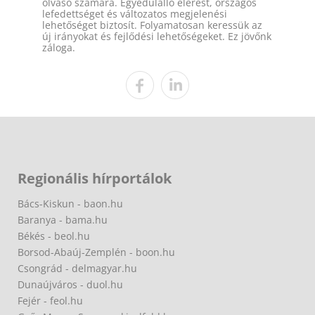
olvasó számára. Egyedülálló elérést, országos
lefedettséget és változatos megjelenési
lehetőséget biztosít. Folyamatosan keressük az
új irányokat és fejlődési lehetőségeket. Ez jövőnk
záloga.
Regionális hírportálok
Bács-Kiskun - baon.hu
Baranya - bama.hu
Békés - beol.hu
Borsod-Abaúj-Zemplén - boon.hu
Csongrád - delmagyar.hu
Dunaújváros - duol.hu
Fejér - feol.hu