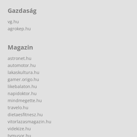
Gazdaság
vg.hu
agrokep.hu
Magazin
astronet.hu
automotor.hu
lakaskultura.hu
gamer.origo.hu
likebalaton.hu
napidoktor.hu
mindmegette.hu
travelo.hu
dietaesfitnesz.hu
vitorlazasmagazin.hu
videkize.hu
tvmusor.hu