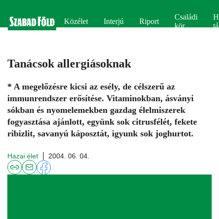
Családi
H
Közélet
Interjú
Riport
kör
tá
Tanácsok allergiásoknak
* A megelőzésre kicsi az esély, de célszerű az
immunrendszer erősítése. Vitaminokban, ásványi
sókban és nyomelemekben gazdag élelmiszerek
fogyasztása ajánlott, együnk sok citrusfélét, fekete
ribizlit, savanyú káposztát, igyunk sok joghurtot.
Hazai élet
2004. 06. 04.