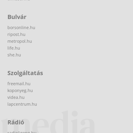
Bulvár
borsonline.hu
ripost.hu
metropol.hu
life.hu
she.hu
Szolgáltatás
freemail.hu
koponyeg.hu
videa.hu
lapcentrum.hu
Rádió
radio1gong.hu