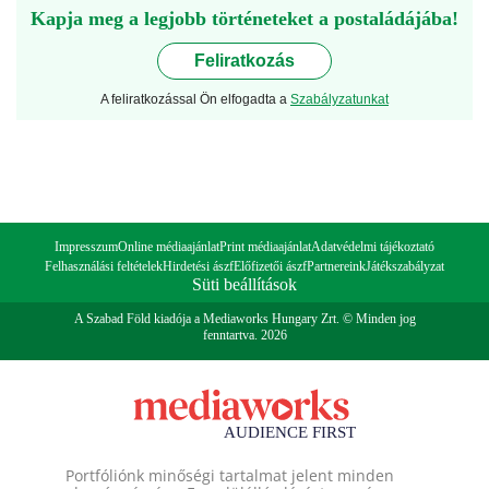
Kapja meg a legjobb történeteket a postaládájába!
Feliratkozás
A feliratkozással Ön elfogadta a
Szabályzatunkat
Impresszum
Online médiaajánlat
Print médiaajánlat
Adatvédelmi tájékoztató
Felhasználási feltételek
Hirdetési ászf
Előfizetői ászf
Partnereink
Játékszabályzat
Süti beállítások
A Szabad Föld kiadója a Mediaworks Hungary Zrt. © Minden jog
fenntartva. 2026
Portfóliónk minőségi tartalmat jelent minden