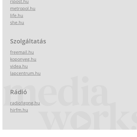
ripost.hu
metropol.hu
life.hu
she.hu
Szolgáltatás
freemail.hu
koponyeg.hu
videa.hu
lapcentrum.hu
Rádió
radio1gong.hu
hirfm.hu