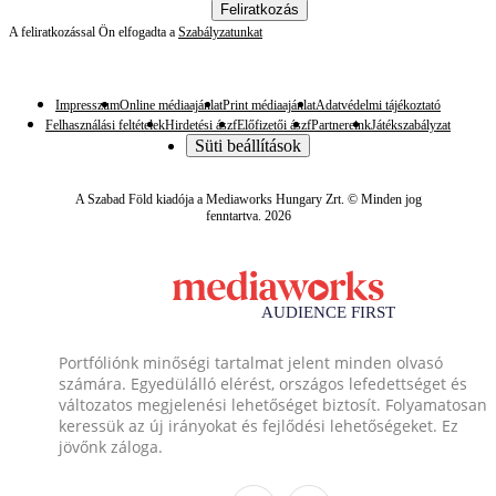
Feliratkozás
A feliratkozással Ön elfogadta a
Szabályzatunkat
Impresszum
Online médiaajánlat
Print médiaajánlat
Adatvédelmi tájékoztató
Felhasználási feltételek
Hirdetési ászf
Előfizetői ászf
Partnereink
Játékszabályzat
Süti beállítások
A Szabad Föld kiadója a Mediaworks Hungary Zrt. © Minden jog
fenntartva. 2026
Portfóliónk minőségi tartalmat jelent minden olvasó
számára. Egyedülálló elérést, országos lefedettséget és
változatos megjelenési lehetőséget biztosít. Folyamatosan
keressük az új irányokat és fejlődési lehetőségeket. Ez
jövőnk záloga.