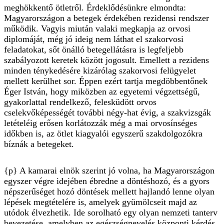
meghökkentő ötletről. Érdeklődésünkre elmondta:
Magyarországon a betegek érdekében rezidensi rendszer
működik. Vagyis miután valaki megkapja az orvosi
diplomáját, még jó ideig nem láthat el szakorvosi
feladatokat, sőt önálló betegellátásra is legfeljebb
szabályozott keretek között jogosult. Emellett a rezidens
minden ténykedésére kizárólag szakorvosi felügyelet
mellett kerülhet sor. Éppen ezért tartja megdöbbentőnek
Éger István, hogy miközben az egyetemi végzettségű,
gyakorlattal rendelkező, felesküdött orvos
cselekvőképességét további négy-hat évig, a szakvizsgák
letételéig erősen korlátozzák még a mai orvosínséges
időkben is, az ötlet kiagyalói egyszerű szakdolgozókra
bíznák a betegeket.
{p} A kamarai elnök szerint jó volna, ha Magyarországon
egyszer végre idejében ébredne a döntéshozó, és a gyors
népszerűséget hozó döntések mellett hajlandó lenne olyan
lépések megtételére is, amelyek gyümölcseit majd az
utódok élvezhetik. Ide sorolható egy olyan nemzeti tanterv
bevezetése, amelyben az egészségnevelés központi kérdés.