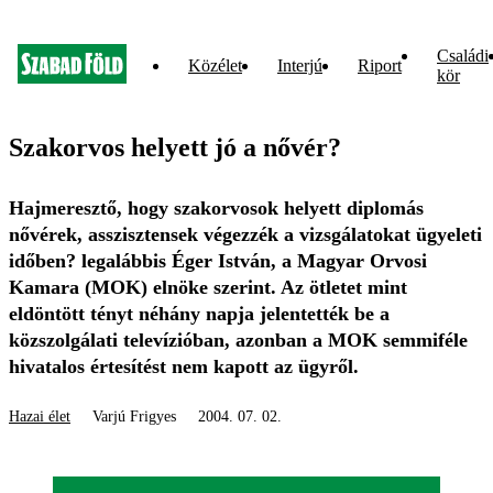
Családi
Közélet
Interjú
Riport
kör
Szakorvos helyett jó a nővér?
Hajmeresztő, hogy szakorvosok helyett diplomás
nővérek, asszisztensek végezzék a vizsgálatokat ügyeleti
időben? legalábbis Éger István, a Magyar Orvosi
Kamara (MOK) elnöke szerint. Az ötletet mint
eldöntött tényt néhány napja jelentették be a
közszolgálati televízióban, azonban a MOK semmiféle
hivatalos értesítést nem kapott az ügyről.
Hazai élet
Varjú Frigyes
2004. 07. 02.