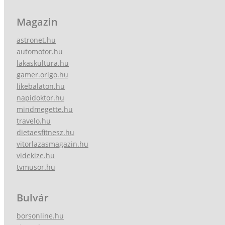
Magazin
astronet.hu
automotor.hu
lakaskultura.hu
gamer.origo.hu
likebalaton.hu
napidoktor.hu
mindmegette.hu
travelo.hu
dietaesfitnesz.hu
vitorlazasmagazin.hu
videkize.hu
tvmusor.hu
Bulvár
borsonline.hu