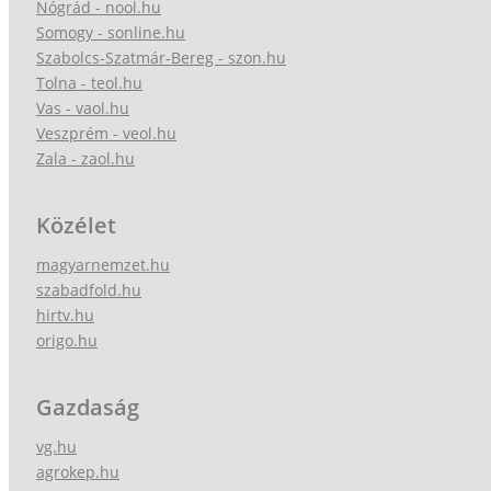
Nógrád - nool.hu
Somogy - sonline.hu
Szabolcs-Szatmár-Bereg - szon.hu
Tolna - teol.hu
Vas - vaol.hu
Veszprém - veol.hu
Zala - zaol.hu
Közélet
magyarnemzet.hu
szabadfold.hu
hirtv.hu
origo.hu
Gazdaság
vg.hu
agrokep.hu