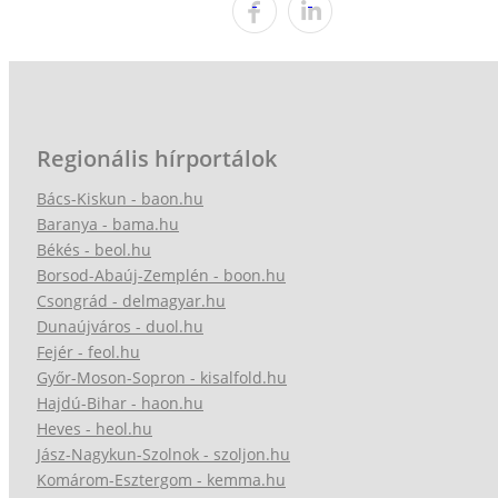
Regionális hírportálok
Bács-Kiskun - baon.hu
Baranya - bama.hu
Békés - beol.hu
Borsod-Abaúj-Zemplén - boon.hu
Csongrád - delmagyar.hu
Dunaújváros - duol.hu
Fejér - feol.hu
Győr-Moson-Sopron - kisalfold.hu
Hajdú-Bihar - haon.hu
Heves - heol.hu
Jász-Nagykun-Szolnok - szoljon.hu
Komárom-Esztergom - kemma.hu