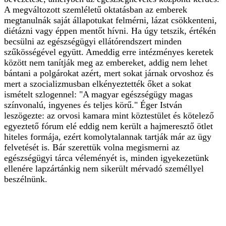
A megváltozott szemléletű oktatásban az emberek
megtanulnák saját állapotukat felmérni, lázat csökkenteni,
diétázni vagy éppen mentőt hívni. Ha úgy tetszik, értékén
becsülni az egészségügyi ellátórendszert minden
szűkösségével együtt. Ameddig erre intézményes keretek
között nem tanítják meg az embereket, addig nem lehet
bántani a polgárokat azért, mert sokat járnak orvoshoz és
mert a szocializmusban elkényeztették őket a sokat
ismételt szlogennel: "A magyar egészségügy magas
színvonalú, ingyenes és teljes körű." Éger István
leszögezte: az orvosi kamara mint köztestület és kötelező
egyeztető fórum elé eddig nem került a hajmeresztő ötlet
hiteles formája, ezért komolytalannak tartják már az ügy
felvetését is. Bár szerettük volna megismerni az
egészségügyi tárca véleményét is, minden igyekezetünk
ellenére lapzártánkig nem sikerült mérvadó személlyel
beszélnünk.