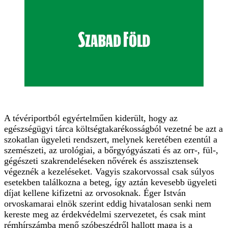
A tévériportból egyértelműen kiderült, hogy az
egészségügyi tárca költségtakarékosságból vezetné be azt a
szokatlan ügyeleti rendszert, melynek keretében ezentúl a
szemészeti, az urológiai, a bőrgyógyászati és az orr-, fül-,
gégészeti szakrendeléseken nővérek és asszisztensek
végeznék a kezeléseket. Vagyis szakorvossal csak súlyos
esetekben találkozna a beteg, így aztán kevesebb ügyeleti
díjat kellene kifizetni az orvosoknak. Éger István
orvoskamarai elnök szerint eddig hivatalosan senki nem
kereste meg az érdekvédelmi szervezetet, és csak mint
rémhírszámba menő szóbeszédről hallott maga is a