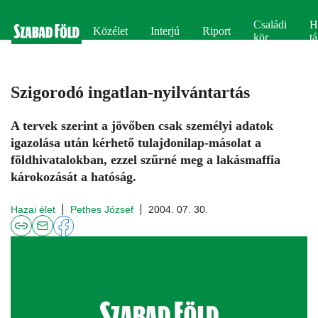
Családi
H
Közélet
Interjú
Riport
kör
tá
Szigorodó ingatlan-nyilvántartás
A tervek szerint a jövőben csak személyi adatok
igazolása után kérhető tulajdonilap-másolat a
földhivatalokban, ezzel szűrné meg a lakásmaffia
károkozását a hatóság.
Hazai élet
Pethes József
2004. 07. 30.