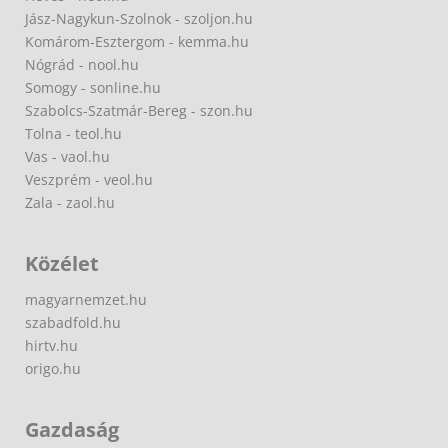
Jász-Nagykun-Szolnok - szoljon.hu
Komárom-Esztergom - kemma.hu
Nógrád - nool.hu
Somogy - sonline.hu
Szabolcs-Szatmár-Bereg - szon.hu
Tolna - teol.hu
Vas - vaol.hu
Veszprém - veol.hu
Zala - zaol.hu
Közélet
magyarnemzet.hu
szabadfold.hu
hirtv.hu
origo.hu
Gazdaság