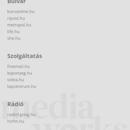
Bulvár
borsonline.hu
ripost.hu
metropol.hu
life.hu
she.hu
Szolgáltatás
freemail.hu
koponyeg.hu
videa.hu
lapcentrum.hu
Rádió
radio1gong.hu
hirfm.hu