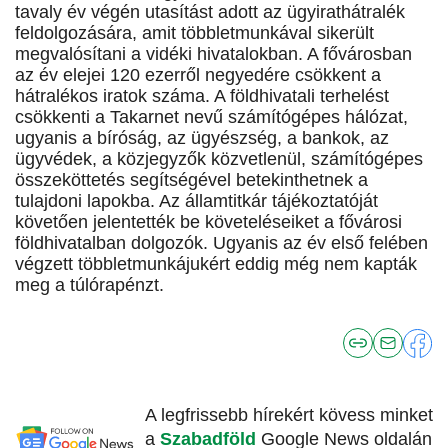
tavaly év végén utasítást adott az ügyirathátralék
feldolgozására, amit többletmunkával sikerült
megvalósítani a vidéki hivatalokban. A fővárosban
az év elejei 120 ezerről negyedére csökkent a
hátralékos iratok száma. A földhivatali terhelést
csökkenti a Takarnet nevű számítógépes hálózat,
ugyanis a bíróság, az ügyészség, a bankok, az
ügyvédek, a közjegyzők közvetlenül, számítógépes
összeköttetés segítségével betekinthetnek a
tulajdoni lapokba. Az államtitkár tájékoztatóját
követően jelentették be követeléseiket a fővárosi
földhivatalban dolgozók. Ugyanis az év első felében
végzett többletmunkájukért eddig még nem kapták
meg a túlórapénzt.
A legfrissebb hírekért kövess minket
a
Szabadföld
Google News oldalán