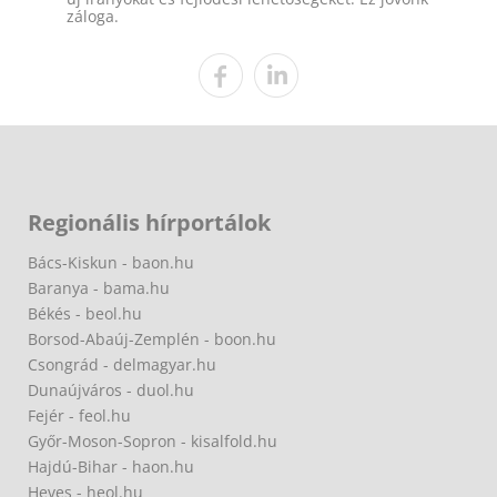
záloga.
Regionális hírportálok
Bács-Kiskun - baon.hu
Baranya - bama.hu
Békés - beol.hu
Borsod-Abaúj-Zemplén - boon.hu
Csongrád - delmagyar.hu
Dunaújváros - duol.hu
Fejér - feol.hu
Győr-Moson-Sopron - kisalfold.hu
Hajdú-Bihar - haon.hu
Heves - heol.hu