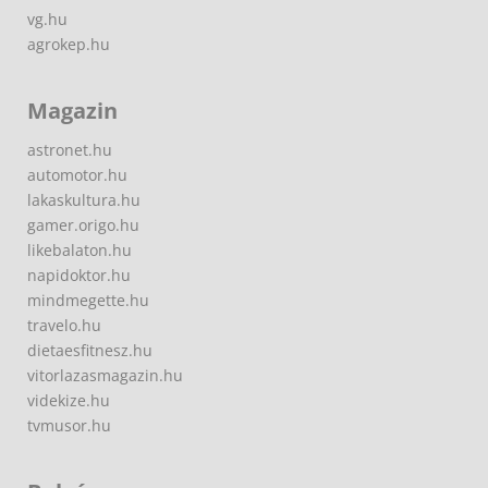
vg.hu
agrokep.hu
Magazin
astronet.hu
automotor.hu
lakaskultura.hu
gamer.origo.hu
likebalaton.hu
napidoktor.hu
mindmegette.hu
travelo.hu
dietaesfitnesz.hu
vitorlazasmagazin.hu
videkize.hu
tvmusor.hu