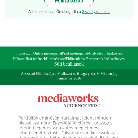
Feliratkozás
A feliratkozással Ön elfogadta a
Szabályzatunkat
Impresszum
Online médiaajánlat
Print médiaajánlat
Adatvédelmi tájékoztató
Felhasználási feltételek
Hirdetési ászf
Előfizetői ászf
Partnereink
Játékszabályzat
Süti beállítások
A Szabad Föld kiadója a Mediaworks Hungary Zrt. © Minden jog
fenntartva. 2026
Portfóliónk minőségi tartalmat jelent minden
olvasó számára. Egyedülálló elérést, országos
lefedettséget és változatos megjelenési
lehetőséget biztosít. Folyamatosan keressük az
új irányokat és fejlődési lehetőségeket. Ez jövőnk