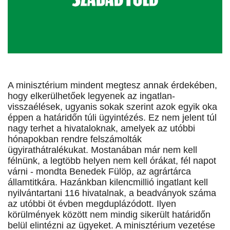
A minisztérium mindent megtesz annak érdekében,
hogy elkerülhetőek legyenek az ingatlan-
visszaélések, ugyanis sokak szerint azok egyik oka
éppen a határidőn túli ügyintézés. Ez nem jelent túl
nagy terhet a hivataloknak, amelyek az utóbbi
hónapokban rendre felszámolták
ügyirathátralékukat. Mostanában már nem kell
félnünk, a legtöbb helyen nem kell órákat, fél napot
várni - mondta Benedek Fülöp, az agrártárca
államtitkára. Hazánkban kilencmillió ingatlant kell
nyilvántartani 116 hivatalnak, a beadványok száma
az utóbbi öt évben megduplázódott. Ilyen
körülmények között nem mindig sikerült határidőn
belül elintézni az ügyeket. A minisztérium vezetése