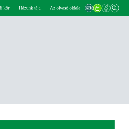
di kör
Házunk tája
Az olvasó oldala