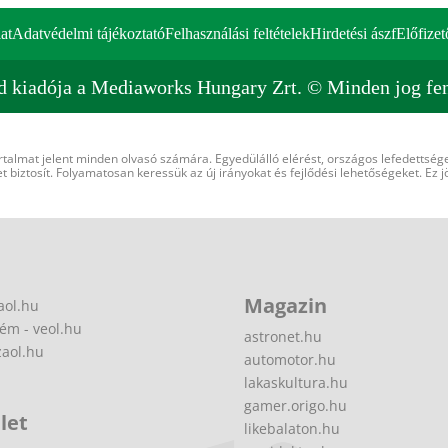
at
Adatvédelmi tájékoztató
Felhasználási feltételek
Hirdetési ászf
Előfizet
d kiadója a Mediaworks Hungary Zrt. © Minden jog fen
rtalmat jelent minden olvasó számára. Egyedülálló elérést, országos lefedettsége
 biztosít. Folyamatosan keressük az új irányokat és fejlődési lehetőségeket. Ez j
Magazin
aol.hu
ém - veol.hu
astronet.hu
zaol.hu
automotor.hu
lakaskultura.hu
gamer.origo.hu
let
likebalaton.hu