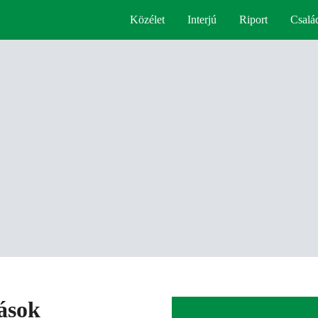
Közélet
Interjú
Riport
Csalá
gások