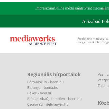
Impresszum
Online médiaajánlat
Print médiaajánl
A Szabad Föl
Portfóliónk minőségi ta
megjelenési lehetőséget
Regionális hírportálok
Vas - v
Veszpr
Bács-Kiskun - baon.hu
Zala - 
Baranya - bama.hu
Békés - beol.hu
Borsod-Abaúj-Zemplén - boon.hu
Közé
Csongrád - delmagyar.hu