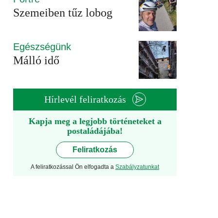
Szemeiben tűz lobog
Egészségünk
Málló idő
Hírlevél feliratkozás
Kapja meg a legjobb történeteket a
postaládájába!
Feliratkozás
A feliratkozással Ön elfogadta a
Szabályzatunkat