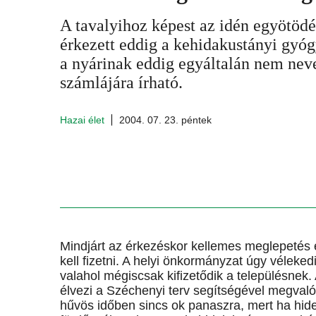
A tavalyihoz képest az idén egyötöd
érkezett eddig a kehidakustányi gyó
a nyárinak eddig egyáltalán nem nev
számlájára írható.
Hazai élet
2004. 07. 23. péntek
Mindjárt az érkezéskor kellemes meglepetés ér
kell fizetni. A helyi önkormányzat úgy véleke
valahol mégiscsak kifizetődik a településnek.
élvezi a Széchenyi terv segítségével megvalós
hűvös időben sincs ok panaszra, mert ha hideg