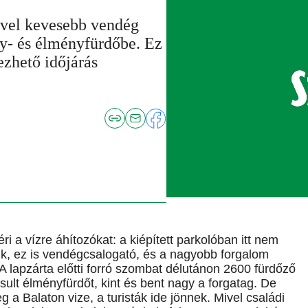
ével kevesebb vendég
gy- és élményfürdőbe. Ez
ezhető időjárás
i a vízre áhítozókat: a kiépített parkolóban itt nem
dik, ez is vendégcsalogató, és a nagyobb forgalom
 A lapzárta előtti forró szombat délutánon 2600 fürdőző
ult élményfürdőt, kint és bent nagy a forgatag. De
 a Balaton vize, a turisták ide jönnek. Mivel családi