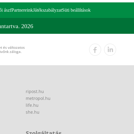
ői ászf
Partnereink
Játékszabályzat
Süti beállítások
ntartva. 2026
t és változatos
övőnk záloga.
ripost.hu
metropol.hu
life.hu
she.hu
Szolgáltatás