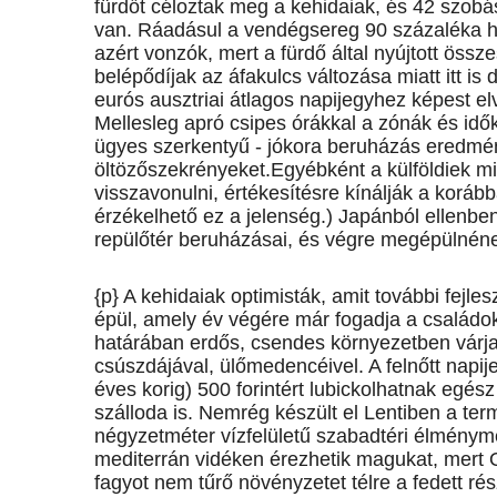
fürdőt céloztak meg a kehidaiak, és 42 szobás 
van. Ráadásul a vendégsereg 90 százaléka 
azért vonzók, mert a fürdő által nyújtott össz
belépődíjak az áfakulcs változása miatt itt i
eurós ausztriai átlagos napijegyhez képest elvi
Mellesleg apró csipes órákkal a zónák és idő
ügyes szerkentyű - jókora beruházás eredményk
öltözőszekrényeket.Egyébként a külföldiek 
visszavonulni, értékesítésre kínálják a korább
érzékelhető ez a jelenség.) Japánból ellenbe
repülőtér beruházásai, és végre megépülnén
{p} A kehidaiak optimisták, amit további fejles
épül, amely év végére már fogadja a családo
határában erdős, csendes környezetben várja 
csúszdájával, ülőmedencéivel. A felnőtt napije
éves korig) 500 forintért lubickolhatnak egés
szálloda is. Nemrég készült el Lentiben a te
négyzetméter vízfelületű szabadtéri élménym
mediterrán vidéken érezhetik magukat, mert O
fagyot nem tűrő növényzetet télre a fedett rés