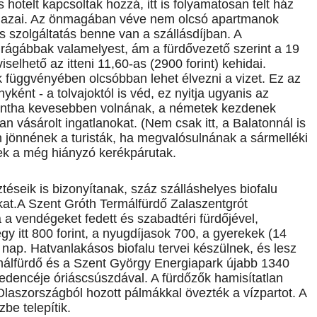
hotelt kapcsoltak hozzá, itt is folyamatosan telt ház
hazai. Az önmagában véve nem olcsó apartmanok
es szolgáltatás benne van a szállásdíjban. A
s drágábbak valamelyest, ám a fürdővezető szerint a 19
selhető az itteni 11,60-as (2900 forint) kehidai.
k függvényében olcsóbban lehet élvezni a vizet. Ez az
ént - a tolvajoktól is véd, ez nyitja ugyanis az
mintha kevesebben volnának, a németek kezdenek
an vásárolt ingatlanokat. (Nem csak itt, a Balatonnál is
n jönnének a turisták, ha megvalósulnának a sármelléki
ek a még hiányzó kerékpárutak.
ztéseik is bizonyítanak, száz szálláshelyes biofalu
kat.A Szent Gróth Termálfürdő Zalaszentgrót
a vendégeket fedett és szabadtéri fürdőjével,
gy itt 800 forint, a nyugdíjasok 700, a gyerekek (14
z nap. Hatvanlakásos biofalu tervei készülnek, és lesz
rmálfürdő és a Szent György Energiapark újabb 1340
edencéje óriáscsúszdával. A fürdőzők hamisítatlan
laszországból hozott pálmákkal övezték a vízpartot. A
zbe telepítik.