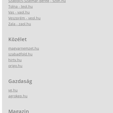
Szabolcs-Szatmár-Bereg - szon.hu
Tolna - teol.hu
Vas - vaol.hu
Veszprém - veol.hu
Zala - zaol.hu
Közélet
magyarnemzet.hu
szabadfold.hu
hirtv.hu
origo.hu
Gazdaság
vg.hu
agrokep.hu
Magazin