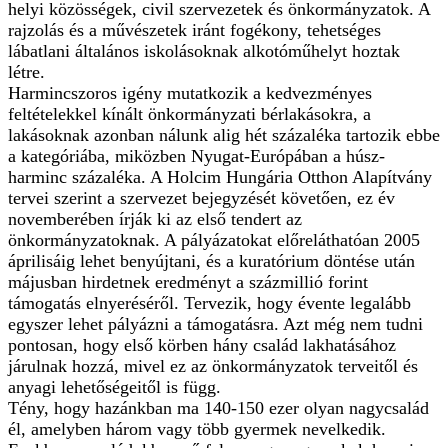
helyi közösségek, civil szervezetek és önkormányzatok. A
rajzolás és a művészetek iránt fogékony, tehetséges
lábatlani általános iskolásoknak alkotóműhelyt hoztak
létre.
Harmincszoros igény mutatkozik a kedvezményes
feltételekkel kínált önkormányzati bérlakásokra, a
lakásoknak azonban nálunk alig hét százaléka tartozik ebbe
a kategóriába, miközben Nyugat-Európában a húsz-
harminc százaléka. A Holcim Hungária Otthon Alapítvány
tervei szerint a szervezet bejegyzését követően, ez év
novemberében írják ki az első tendert az
önkormányzatoknak. A pályázatokat előreláthatóan 2005
áprilisáig lehet benyújtani, és a kuratórium döntése után
májusban hirdetnek eredményt a százmillió forint
támogatás elnyeréséről. Tervezik, hogy évente legalább
egyszer lehet pályázni a támogatásra. Azt még nem tudni
pontosan, hogy első körben hány család lakhatásához
járulnak hozzá, mivel ez az önkormányzatok terveitől és
anyagi lehetőségeitől is függ.
Tény, hogy hazánkban ma 140-150 ezer olyan nagycsalád
él, amelyben három vagy több gyermek nevelkedik.