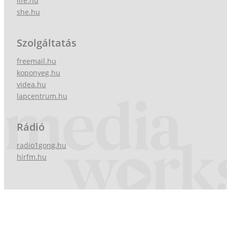
life.hu
she.hu
Szolgáltatás
freemail.hu
koponyeg.hu
videa.hu
lapcentrum.hu
Rádió
radio1gong.hu
hirfm.hu