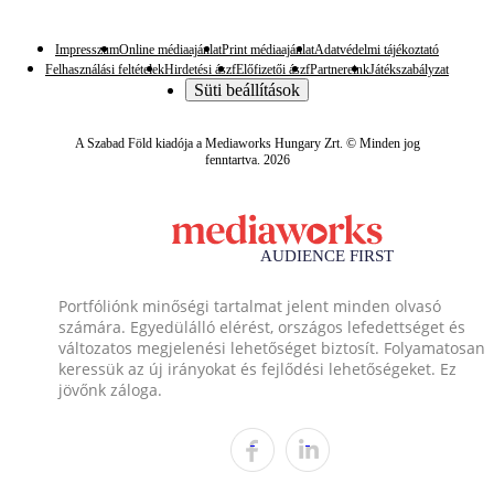
Impresszum
Online médiaajánlat
Print médiaajánlat
Adatvédelmi tájékoztató
Felhasználási feltételek
Hirdetési ászf
Előfizetői ászf
Partnereink
Játékszabályzat
Süti beállítások
A Szabad Föld kiadója a Mediaworks Hungary Zrt. © Minden jog
fenntartva. 2026
Portfóliónk minőségi tartalmat jelent minden olvasó
számára. Egyedülálló elérést, országos lefedettséget és
változatos megjelenési lehetőséget biztosít. Folyamatosan
keressük az új irányokat és fejlődési lehetőségeket. Ez
jövőnk záloga.