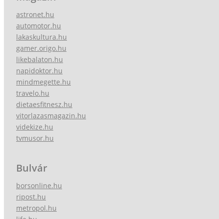
astronet.hu
automotor.hu
lakaskultura.hu
gamer.origo.hu
likebalaton.hu
napidoktor.hu
mindmegette.hu
travelo.hu
dietaesfitnesz.hu
vitorlazasmagazin.hu
videkize.hu
tvmusor.hu
Bulvár
borsonline.hu
ripost.hu
metropol.hu