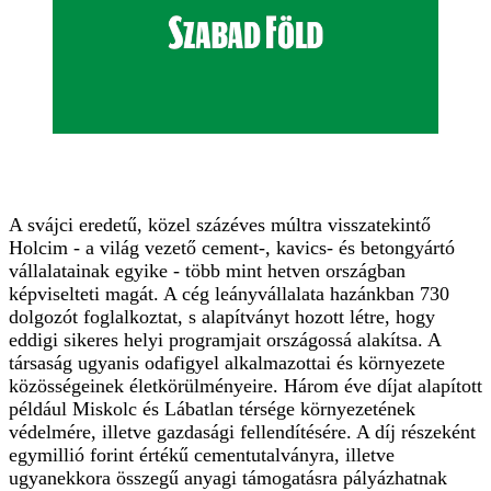
A svájci eredetű, közel százéves múltra visszatekintő
Holcim - a világ vezető cement-, kavics- és betongyártó
vállalatainak egyike - több mint hetven országban
képviselteti magát. A cég leányvállalata hazánkban 730
dolgozót foglalkoztat, s alapítványt hozott létre, hogy
eddigi sikeres helyi programjait országossá alakítsa. A
társaság ugyanis odafigyel alkalmazottai és környezete
közösségeinek életkörülményeire. Három éve díjat alapított
például Miskolc és Lábatlan térsége környezetének
védelmére, illetve gazdasági fellendítésére. A díj részeként
egymillió forint értékű cementutalványra, illetve
ugyanekkora összegű anyagi támogatásra pályázhatnak