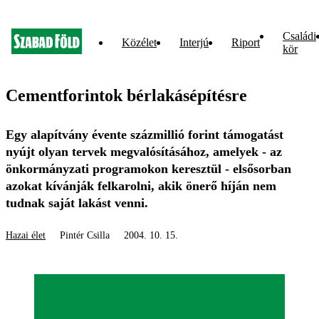
Családi
Közélet
Interjú
Riport
kör
Cementforintok bérlakásépítésre
Egy alapítvány évente százmillió forint támogatást
nyújt olyan tervek megvalósításához, amelyek - az
önkormányzati programokon keresztül - elsősorban
azokat kívánják felkarolni, akik önerő híján nem
tudnak saját lakást venni.
Hazai élet
Pintér Csilla
2004. 10. 15.