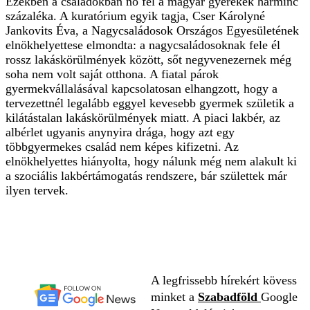
Ezekben a családokban nő fel a magyar gyerekek harminc
százaléka. A kuratórium egyik tagja, Cser Károlyné
Jankovits Éva, a Nagycsaládosok Országos Egyesületének
elnökhelyettese elmondta: a nagycsaládosoknak fele él
rossz lakáskörülmények között, sőt negyvenezernek még
soha nem volt saját otthona. A fiatal párok
gyermekvállalásával kapcsolatosan elhangzott, hogy a
tervezettnél legalább eggyel kevesebb gyermek születik a
kilátástalan lakáskörülmények miatt. A piaci lakbér, az
albérlet ugyanis anynyira drága, hogy azt egy
többgyermekes család nem képes kifizetni. Az
elnökhelyettes hiányolta, hogy nálunk még nem alakult ki
a szociális lakbértámogatás rendszere, bár születtek már
ilyen tervek.
A legfrissebb hírekért kövess
minket a
Szabadföld
Google