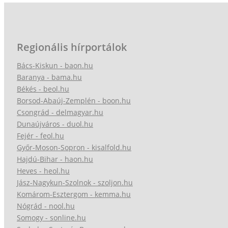
Regionális hírportálok
Bács-Kiskun - baon.hu
Baranya - bama.hu
Békés - beol.hu
Borsod-Abaúj-Zemplén - boon.hu
Csongrád - delmagyar.hu
Dunaújváros - duol.hu
Fejér - feol.hu
Győr-Moson-Sopron - kisalfold.hu
Hajdú-Bihar - haon.hu
Heves - heol.hu
Jász-Nagykun-Szolnok - szoljon.hu
Komárom-Esztergom - kemma.hu
Nógrád - nool.hu
Somogy - sonline.hu