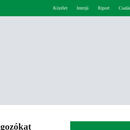
Közélet
Interjú
Riport
Csalá
lgozókat