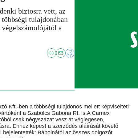
ki biztosra vett, az
 többségi tulajdonában
 végelszámolójától a
ó Kft.-ben a többségi tulajdonos mellett képviselteti
yártóként a Szabolcs Gabona Rt. is.A Carnex
zóból csak négyszázat vesz át véglegesen,
ásra. Ehhez képest a szerződés aláírását követő
 bejelentették: Bábolnától az összes dolgozót