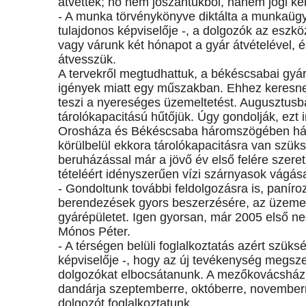
átvették; no nem jószántukból, hanem jogi ké
- A munka törvénykönyve diktálta a munkaügy
tulajdonos képviselője -, a dolgozók az eszkö
vagy várunk két hónapot a gyár átvételével, é
átvesszük.
A tervekről megtudhattuk, a békéscsabai gyárb
igények miatt egy műszakban. Ehhez keresne
teszi a nyereséges üzemeltetést. Augusztusb
tárolókapacitású hűtőjük. Úgy gondolják, ez
Orosháza és Békéscsaba háromszögében hár
körülbelül ekkora tárolókapacitásra van szüks
beruházással már a jövő év első felére szere
tételéért idényszerűen vízi szárnyasok vágása
- Gondoltunk további feldolgozásra is, panír
berendezések gyors beszerzésére, az üzemet 
gyárépületet. Igen gyorsan, már 2005 első n
Mónos Péter.
- A térségen belüli foglalkoztatás azért szük
képviselője -, hogy az új tevékenység megszer
dolgozókat elbocsátanunk. A mezőkovácsházi 
dandárja szeptemberre, októberre, novemberr
dolgozót foglalkoztatunk.