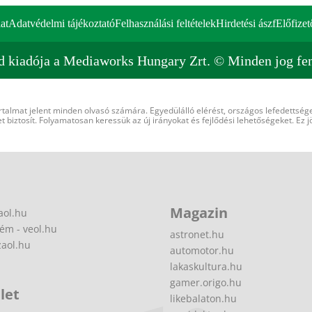
at
Adatvédelmi tájékoztató
Felhasználási feltételek
Hirdetési ászf
Előfizet
d kiadója a Mediaworks Hungary Zrt. © Minden jog fen
rtalmat jelent minden olvasó számára. Egyedülálló elérést, országos lefedettsége
 biztosít. Folyamatosan keressük az új irányokat és fejlődési lehetőségeket. Ez j
Magazin
aol.hu
ém - veol.hu
astronet.hu
zaol.hu
automotor.hu
lakaskultura.hu
gamer.origo.hu
let
likebalaton.hu