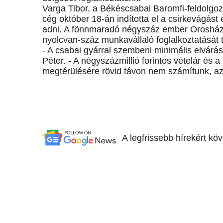
Varga Tibor, a Békéscsabai Baromfi-feldolgozó
cég október 18-án indította el a csirkevágá
adni. A fönnmaradó négyszáz ember Orosház
nyolcvan-száz munkavállaló foglalkoztatását 
- A csabai gyárral szembeni minimális elvárá
Péter. - A négyszázmillió forintos vételár és 
megtérülésére rövid távon nem számítunk, a
A legfrissebb hírekért kö