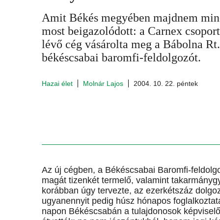
Amit Békés megyében majdnem minden
most beigazolódott: a Carnex csoport
lévő cég vásárolta meg a Bábolna Rt.
békéscsabai baromfi-feldolgozót.
Hazai élet
Molnár Lajos
2004. 10. 22. péntek
Az új cégben, a Békéscsabai Baromfi-feldolgoz
magát tizenkét termelő, valamint takarmányg
korábban úgy tervezte, az ezerkétszáz dolgo
ugyanennyit pedig húsz hónapos foglalkoztat
napon Békéscsabán a tulajdonosok képviselői