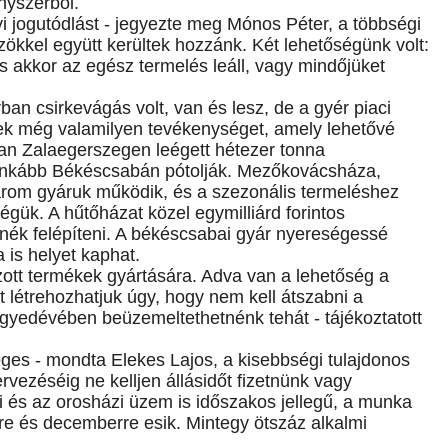
nyszerből.
i jogutódlást - jegyezte meg Mónos Péter, a többségi
zökkel együtt kerültek hozzánk. Két lehetőségünk volt:
s akkor az egész termelés leáll, vagy mindőjüket
an csirkevágás volt, van és lesz, de a gyér piaci
k még valamilyen tevékenységet, amely lehetővé
an Zalaegerszegen leégett hétezer tonna
t inkább Békéscsabán pótolják. Mezőkovácsháza,
om gyáruk működik, és a szezonális termeléshez
égük. A hűtőházat közel egymilliárd forintos
tnék felépíteni. A békéscsabai gyár nyereségessé
 is helyet kaphat.
ozott termékek gyártására. Adva van a lehetőség a
létrehozhatjuk úgy, hogy nem kell átszabni a
egyedévében beüzemeltethetnénk tehát - tájékoztatott
séges - mondta Elekes Lajos, a kisebbségi tulajdonos
vezéséig ne kelljen állásidőt fizetnünk vagy
és az orosházi üzem is időszakos jellegű, a munka
e és decemberre esik. Mintegy ötszáz alkalmi