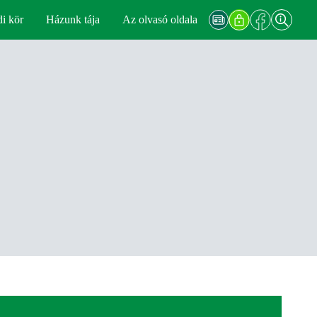
di kör
Házunk tája
Az olvasó oldala