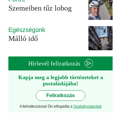
Szemeiben tűz lobog
Egészségünk
Málló idő
Hírlevél feliratkozás
Kapja meg a legjobb történeteket a
postaládájába!
Feliratkozás
A feliratkozással Ön elfogadta a
Szabályzatunkat