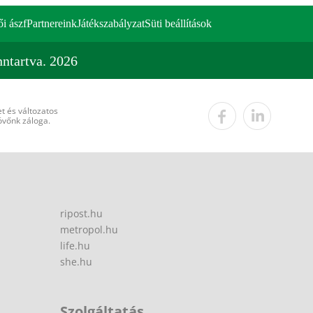
ői ászf
Partnereink
Játékszabályzat
Süti beállítások
ntartva. 2026
t és változatos
övőnk záloga.
ripost.hu
metropol.hu
life.hu
she.hu
Szolgáltatás