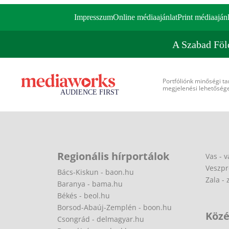
Impresszum
Online médiaajánlat
Print médiaajánl
A Szabad Föl
Portfóliónk minőségi ta
megjelenési lehetőséget
Regionális hírportálok
Vas - v
Veszpr
Bács-Kiskun - baon.hu
Zala - 
Baranya - bama.hu
Békés - beol.hu
Borsod-Abaúj-Zemplén - boon.hu
Közé
Csongrád - delmagyar.hu