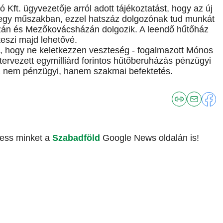
 Kft. ügyvezetője arról adott tájékoztatást, hogy az új
st egy műszakban, ezzel hatszáz dolgozónak tud munkát
án és Mezőkovácsházán dolgozik. A leendő hűtőház
teszi majd lehetővé.
s, hogy ne keletkezzen veszteség - fogalmazott Mónos
a tervezett egymilliárd forintos hűtőberuházás pénzügyi
z nem pénzügyi, hanem szakmai befektetés.
vess minket a
Szabadföld
Google News oldalán is!